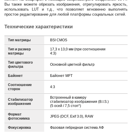
Вы также можете обрезать изображения, отрегулировать яркость,
использовать LUT и т.д., что позволяет мгновенно выполнять
простое редактирование для любой платформы социальных сетей.
Технические характеристики
Тип матрицы
BSI CMOS
Тип и размер
17,3 x 13,0 мм (при соотношении
матрицы
4:3)
Тип цветового
Основной цветной фильтр
фильтра
Байонет
Байонет MFT
Соотношение
4:3
сторон
Встроенный в камеру
Стабилизатор
стабилизатор изображения (B.I.S.)
изображения
(5 осей / 7,5 стоп*)
Формат
JPEG (DCF, Exif 3.0), RAW
фотоснимка
Фокусировка
Фазовая гибридная система АФ