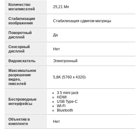
Количество
25,21 Mп
мегапикселей
Стабилизация
Стабилизация сдвигом матрицы
изображения
Поворотный
Да
дисплей
Сенсорный
Нет
дисплей
Видоискатель
Электронный
Максимальное
разрешение
5,8K (5760 х 4320)
видео,
пикселей
3.5 mini-jack
HDMI
Беспроводные
USB Type-C
интерфейсы
WI-Fi
Bluetooth
Объектив в
Нет
комплекте