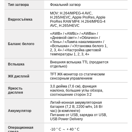
Тип затвора
Фокальний затвор
MOV: H.264/MPEG-4 AVC,
H.265/HEVC, Apple ProRes, Apple
Видеосъёмка
ProRes RAW MP4: H.264/MPEG-4
AVC, H.265/HEVC
«AWB» / «AWBc» / «AWBw» /
«Дневной свет» / «Облачно» /
«Тень» / «Лампа накаливания» /
Баланс белого
«Вспышка» / «Установка белого 1,
2, 3, 4» / «Настройка цветовой
температуры 1, 2, 3, 4»
Внешняя вспышка TTL (продается
Вспышка
отдельно)
TFT ЖК-монитор со статическим
ЖК дисплей
сенсорным управлением
3,0 дюйма (7,6 см), функция
Яркость
наклона, большие углы обзора,
дисплея
соотношение сторон 3:2
Литий-ионная аккумуляторная
батарея (7,2 В, 2200 мАч, 16 Вт
Аккумулятор
час) (в комплекте)
Питание от USB, зарядка от USB,
USB Power Delivery
Операционная
-10 ° C ～ + 40 ° C
среда