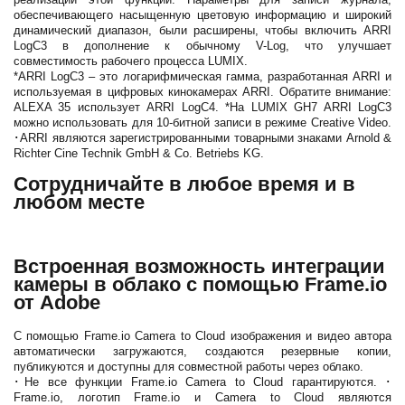
обеспечивающего насыщенную цветовую информацию и широкий
динамический диапазон, были расширены, чтобы включить ARRI
LogC3 в дополнение к обычному V-Log, что улучшает
совместимость рабочего процесса LUMIX.
*ARRI LogC3 – это логарифмическая гамма, разработанная ARRI и
используемая в цифровых кинокамерах ARRI. Обратите внимание:
ALEXA 35 использует ARRI LogC4. *На LUMIX GH7 ARRI LogC3
можно использовать для 10-битной записи в режиме Creative Video.
･ARRI являются зарегистрированными товарными знаками Arnold &
Richter Cine Technik GmbH & Co. Betriebs KG.
Сотрудничайте в любое время и в
любом месте
Встроенная возможность интеграции
камеры в облако с помощью Frame.io
от Adobe
С помощью Frame.io Camera to Cloud изображения и видео автора
автоматически загружаются, создаются резервные копии,
публикуются и доступны для совместной работы через облако.
･Не все функции Frame.io Camera to Cloud гарантируются. ･
Frame.io, логотип Frame.io и Camera to Cloud являются