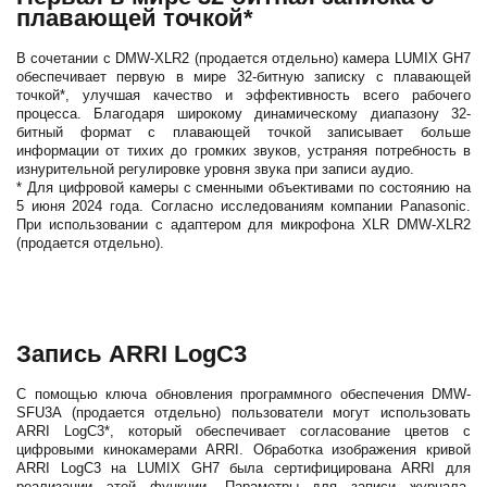
плавающей точкой*
В сочетании с DMW-XLR2 (продается отдельно) камера LUMIX GH7
обеспечивает первую в мире 32-битную записку с плавающей
точкой*, улучшая качество и эффективность всего рабочего
процесса. Благодаря широкому динамическому диапазону 32-
битный формат с плавающей точкой записывает больше
информации от тихих до громких звуков, устраняя потребность в
изнурительной регулировке уровня звука при записи аудио.
* Для цифровой камеры с сменными объективами по состоянию на
5 июня 2024 года. Согласно исследованиям компании Panasonic.
При использовании с адаптером для микрофона XLR DMW-XLR2
(продается отдельно).
Запись ARRI LogC3
С помощью ключа обновления программного обеспечения DMW-
SFU3A (продается отдельно) пользователи могут использовать
ARRI LogC3*, который обеспечивает согласование цветов с
цифровыми кинокамерами ARRI. Обработка изображения кривой
ARRI LogC3 на LUMIX GH7 была сертифицирована ARRI для
реализации этой функции. Параметры для записи журнала,