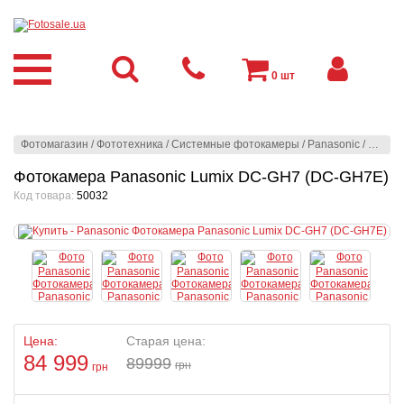
0
шт
Фотомагазин
/
Фототехника
/
Системные фотокамеры
/
Panasonic
/
Panaso
Фотокамера Panasonic Lumix DC-GH7 (DC-GH7E)
Код товара:
50032
Цена:
Старая цена:
84 999
89999
грн
грн