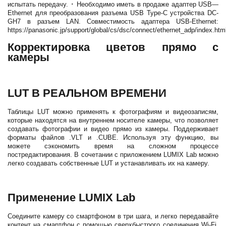
испытать передачу. ･ Необходимо иметь в продаже адаптер USB—
Ethernet для преобразования разъема USB Type-C устройства DC-
GH7 в разъем LAN. Совместимость адаптера USB-Ethernet:
https://panasonic.jp/support/global/cs/dsc/connect/ethernet_adp/index.htm
Корректировка цветов прямо с
камеры
LUT В РЕАЛЬНОМ ВРЕМЕНИ
Таблицы LUT можно применять к фотографиям и видеозаписям,
которые находятся на внутреннем носителе камеры, что позволяет
создавать фотографии и видео прямо из камеры. Поддерживает
форматы файлов .VLT и .CUBE. Используя эту функцию, вы
можете сэкономить время на сложном процессе
постредактирования. В сочетании с приложением LUMIX Lab можно
легко создавать собственные LUT и устанавливать их на камеру.
Применение LUMIX Lab
Соедините камеру со смартфоном в три шага, и легко передавайте
контент на смартфон с помощью сверхбыстрого соединения Wi-Fi.