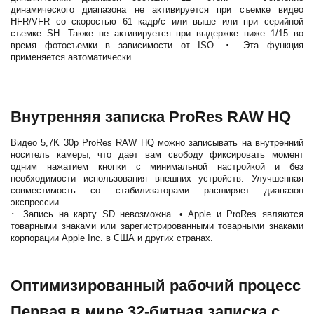
динамического диапазона не активируется при съемке видео
HFR/VFR со скоростью 61 кадр/с или выше или при серийной
съемке SH. Также не активируется при выдержке ниже 1/15 во
время фотосъемки в зависимости от ISO. ･ Эта функция
применяется автоматически.
Внутренняя записка ProRes RAW HQ
Видео 5,7K 30p ProRes RAW HQ можно записывать на внутренний
носитель камеры, что дает вам свободу фиксировать момент
одним нажатием кнопки с минимальной настройкой и без
необходимости использования внешних устройств. Улучшенная
совместимость со стабилизаторами расширяет диапазон
экспрессии.
･ Запись на карту SD невозможна. • Apple и ProRes являются
товарными знаками или зарегистрированными товарными знаками
корпорации Apple Inc. в США и других странах.
Оптимизированный рабочий процесс
Первая в мире 32-битная записка с