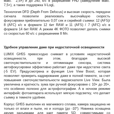
макс. 2,5×) и до 240, к/с в разрешении FHD (замедление макс.
7,5×), а также поддержка V-LogL.
Технология DFD (Depth From Defocus) и высокая скорость передачи
сигнала позволили реализовать высочайшую скорость
фокусировки приблизительно 0,07 сек и серийной съемки: 12 (AFS)/
8 (AFC) к/с в формате 12 бит RAW и 11 (AFS) / 7 (AFC) к/с в
формате 14 бит RAW. А режим 4K ФОТО позволяет делать снимки
со скоростью 60 к/с с разрешением 8 Мп.
Удобное управление даже при недостаточной освещенности
LUMIX GH5S превосходно снимает в условиях недостаточной
освещенности, при этом, благодаря высокой
светочувствительности и оптимизации сенсора, система
автофокусировки эффективно работает даже при недостатке света
(-5 EV). Предусмотрена и функция Live View Boost, которая
позволяет проверить кадрирование даже в полной темноте, за счет
повышения светочувствительности видоискателя Live View. Была
увеличена и кратность зума при ручной фокусировке с 10× до 20×,
что особенно полезно для астрофотографии. А в ночном режиме
интерфейс фотоаппарата использует мягкую подсветку, что делает
съемку в темноте удобнее.
Корпус GH5S выполнен из магниевого сплава, камера защищена не
только от влаги и пыли, но и холода (до -10°). Новинка оснащена
двумя разъемами для карт памяти SD, совместимыми со