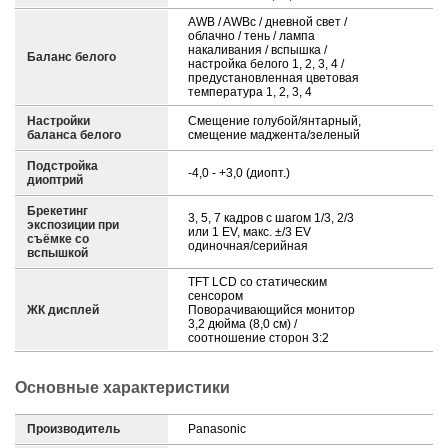
AWB / AWBc / дневной свет /
облачно / тень / лампа
накаливания / вспышка /
Баланс белого
настройка белого 1, 2, 3, 4 /
предустановленная цветовая
температура 1, 2, 3, 4
Настройки
Смещение голубой/янтарный,
баланса белого
смещение маджента/зеленый
Подстройка
-4,0 - +3,0 (диопт.)
диоптрий
Брекетинг
3, 5, 7 кадров с шагом 1/3, 2/3
экспозиции при
или 1 EV, макс. ±/3 EV
съёмке со
одиночная/серийная
вспышкой
TFT LCD со статическим
сенсором
ЖК дисплей
Поворачивающийся монитор
3,2 дюйма (8,0 см) /
соотношение сторон 3:2
Основные характеристики
Производитель
Panasonic