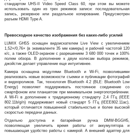
стандартом UHS-II Video Speed Class 60, при этом вы можете
использовать один из трех режимов записи: последовательная
запись, резервное или раздельное копирование. Предусмотрен
разъем HDMI Type A.
Превосходное качество изображения без каких-либо усилий
LUMIX GH5S оснащен видоискателем Live View с увеличением
1,52×/0,76× (в эквиваленте 35 мм камеры) и рабочей частотой 120
к/с, а также OLED-экраном с разрешением 3 680 000 точек и 100%
полем обзора. В дополнение к двум колесам выбора режимов,
джойстик делает управление еще интуитивнее.
Камера оснащена модулями Bluetooth и Wi-Fi, позволившими
реализовать новые возможности съемки и публикации фотографий
и видеороликов. Так, технология Bluetooth 4.2 (BLE: Bluetooth Low
Energy) позволяет поддерживать постоянное соединение со
смартфоном или планшетом при минимальном энергопотреблении.
А Wi-Fi в дополнение к традиционному стандарту 2,4 ГГц (IEEE
802.11b/g/n) поддерживает новый стандарт 5 ГГц (IEEE802.11ac),
который отличается повышенной стабильностью и более высокой
скоростью передачи данных.
Отдельно доступна и батарейная ручка DMW-BGGH5,
позволяющая увеличить время работы от аккумулятора и
повышающая удобство работы с камерой. А внешний адаптер для