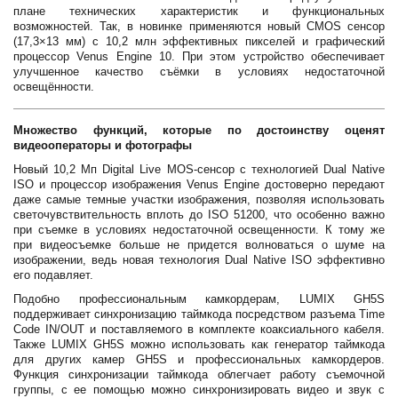
плане технических характеристик и функциональных
возможностей. Так, в новинке применяются новый CMOS сенсор
(17,3×13 мм) с 10,2 млн эффективных пикселей и графический
процессор Venus Engine 10. При этом устройство обеспечивает
улучшенное качество съёмки в условиях недостаточной
освещённости.
Множество функций, которые по достоинству оценят
видеооператоры и фотографы
Новый 10,2 Мп Digital Live MOS-сенсор с технологией Dual Native
ISO и процессор изображения Venus Engine достоверно передают
даже самые темные участки изображения, позволяя использовать
светочувствительность вплоть до ISO 51200, что особенно важно
при съемке в условиях недостаточной освещенности. К тому же
при видеосъемке больше не придется волноваться о шуме на
изображении, ведь новая технология Dual Native ISO эффективно
его подавляет.
Подобно профессиональным камкордерам, LUMIX GH5S
поддерживает синхронизацию таймкода посредством разъема Time
Code IN/OUT и поставляемого в комплекте коаксиального кабеля.
Также LUMIX GH5S можно использовать как генератор таймкода
для других камер GH5S и профессиональных камкордеров.
Функция синхронизации таймкода облегчает работу съемочной
группы, с ее помощью можно синхронизировать видео и звук с