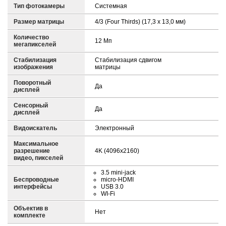
Тип фотокамеры
Системная
Размер матрицы
4/3 (Four Thirds) (17,3 x 13,0 мм)
Количество
12 Мп
мегапикселей
Стабилизация
Стабилизация сдвигом
изображения
матрицы
Поворотный
Да
дисплей
Сенсорный
Да
дисплей
Видоискатель
Электронный
Максимальное
разрешение
4K (4096x2160)
видео, пикселей
3.5 mini-jack
Беспроводные
micro-HDMI
интерфейсы
USB 3.0
WI-Fi
Объектив в
Нет
комплекте