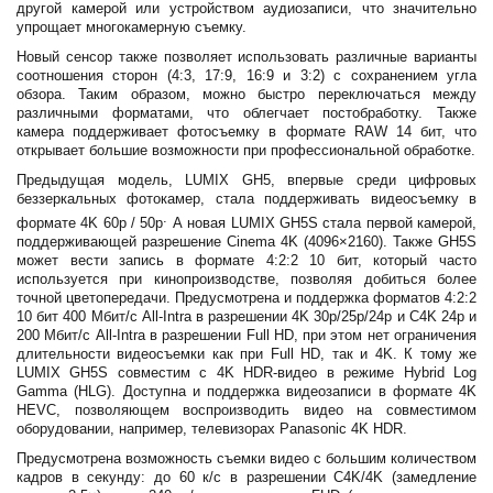
другой камерой или устройством аудиозаписи, что значительно
упрощает многокамерную съемку.
Новый сенсор также позволяет использовать различные варианты
соотношения сторон (4:3, 17:9, 16:9 и 3:2) с сохранением угла
обзора. Таким образом, можно быстро переключаться между
различными форматами, что облегчает постобработку. Также
камера поддерживает фотосъемку в формате RAW 14 бит, что
открывает большие возможности при профессиональной обработке.
Предыдущая модель, LUMIX GH5, впервые среди цифровых
беззеркальных фотокамер, стала поддерживать видеосъемку в
.
формате 4K 60p / 50p
А новая LUMIX GH5S стала первой камерой,
поддерживающей разрешение Cinema 4K (4096×2160). Также GH5S
может вести запись в формате 4:2:2 10 бит, который часто
используется при кинопроизводстве, позволяя добиться более
точной цветопередачи. Предусмотрена и поддержка форматов 4:2:2
10 бит 400 Мбит/с All-Intra в разрешении 4K 30p/25p/24p и C4K 24p и
200 Мбит/с All-Intra в разрешении Full HD, при этом нет ограничения
длительности видеосъемки как при Full HD, так и 4K. К тому же
LUMIX GH5S совместим с 4K HDR-видео в режиме Hybrid Log
Gamma (HLG). Доступна и поддержка видеозаписи в формате 4K
HEVC, позволяющем воспроизводить видео на совместимом
оборудовании, например, телевизорах Panasonic 4K HDR.
Предусмотрена возможность съемки видео с большим количеством
кадров в секунду: до 60 к/с в разрешении C4K/4K (замедление