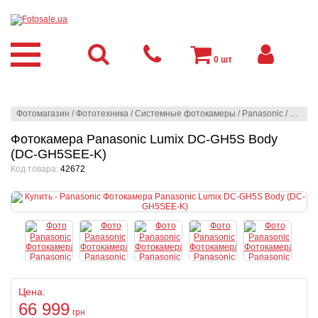
0
шт
Фотомагазин
/
Фототехника
/
Системные фотокамеры
/
Panasonic
/
Panaso
Фотокамера Panasonic Lumix DC-GH5S Body
(DC-GH5SEE-K)
Код товара:
42672
Цена:
66 999
грн