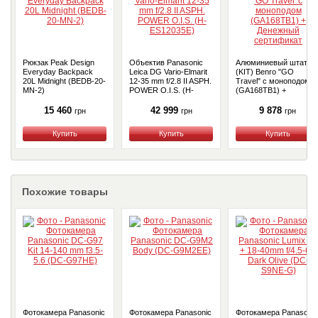
Рюкзак Peak Design
Объектив Panasonic
Алюминиевый штатив
Everyday Backpack
Leica DG Vario-Elmarit
(KIT) Benro "GO
20L Midnight (BEDB-20-
12-35 mm f/2.8 II ASPH.
Travel" с моноподом
MN-2)
POWER O.I.S. (H-
(GA168TB1) +
ES12035E)
Денежный сертификат
15 460
42 999
9 878
грн
грн
грн
Купить
Купить
Купить
Похожие товары
Фотокамера Panasonic
Фотокамера Panasonic
Фотокамера Panasonic