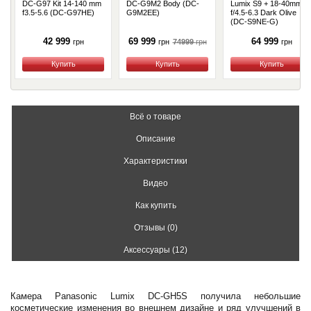
DC-G97 Kit 14-140 mm
DC-G9M2 Body (DC-
Lumix S9 + 18-40mm
f3.5-5.6 (DC-G97HE)
G9M2EE)
f/4.5-6.3 Dark Olive
(DC-S9NE-G)
42 999
69 999
64 999
74999
грн
грн
грн
грн
Купить
Купить
Купить
Всё о товаре
Описание
Характеристики
Видео
Как купить
Отзывы (0)
Аксессуары (12)
Камера Panasonic Lumix DC-GH5S получила небольшие
косметические изменения во внешнем дизайне и ряд улучшений в