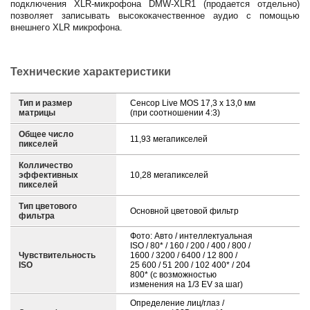
подключения XLR-микрофона DMW-XLR1 (продается отдельно)
позволяет записывать высококачественное аудио с помощью
внешнего XLR микрофона.
Технические характеристики
Тип и размер
Сенсор Live MOS 17,3 x 13,0 мм
матрицы
(при соотношении 4:3)
Общее число
11,93 мегапикселей
пикселей
Колличество
эффективных
10,28 мегапикселей
пикселей
Тип цветового
Основной цветовой фильтр
фильтра
Фото: Авто / интеллектуальная
ISO / 80* / 160 / 200 / 400 / 800 /
Чувствительность
1600 / 3200 / 6400 / 12 800 /
ISO
25 600 / 51 200 / 102 400* / 204
800* (с возможностью
изменения на 1/3 EV за шаг)
Определение лиц/глаз /