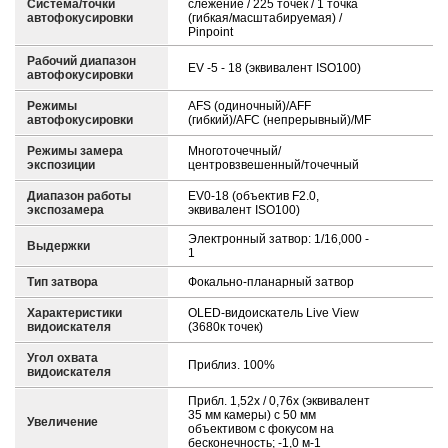
Система/точки
слежение / 225 точек / 1 точка
автофокусировки
(гибкая/масштабируемая) /
Pinpoint
Рабочий диапазон
EV -5 - 18 (эквивалент ISO100)
автофокусировки
Режимы
AFS (одиночный)/AFF
автофокусировки
(гибкий)/AFC (непрерывный)/MF
Режимы замера
Многоточечный/
экспозиции
центровзвешенный/точечный
Диапазон работы
EV0-18 (объектив F2.0,
экспозамера
эквивалент ISO100)
Электронный затвор: 1/16,000 -
Выдержки
1
Тип затвора
Фокально-планарный затвор
Характеристики
OLED-видоискатель Live View
видоискателя
(3680к точек)
Угол охвата
Приблиз. 100%
видоискателя
Прибл. 1,52x / 0,76x (эквивалент
35 мм камеры) с 50 мм
Увеличение
объективом с фокусом на
бесконечность; -1,0 м-1