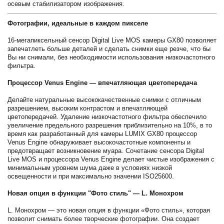
осевым стабилизатором изображения.
Фотографии, идеальные в каждом пикселе
16-мегапиксельный сенсор Digital Live MOS камеры GX80 позволяет
запечатлеть больше деталей и сделать снимки еще резче, что бы
Вы ни снимали, без необходимости использования низкочастотного
фильтра.
Процессор Venus Engine — впечатляющая цветопередача
Делайте натуральные высококачественные снимки с отличным
разрешением, высоким контрастом и впечатляющей
цветопередачей. Удаление низкочастотного фильтра обеспечило
увеличение предельного разрешения приблизительно на 10%, в то
время как разработанный для камеры LUMIX GX80 процессор
Venus Engine обнаруживает высокочастотные компоненты и
предотвращает возникновение муара. Сочетание сенсора Digital
Live MOS и процессора Venus Engine делает чистые изображения с
минимальным уровнем шума даже в условиях низкой
освещенности и при максимально значении ISO25600.
Новая опция в функции "Фото стиль" — L. Монохром
L. Монохром — это новая опция в функции «Фото стиль», которая
позволит снимать более творческие фотографии. Она создает