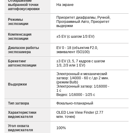
Отображение
выбранной точки
На экране
автофокусировки
Приоритет диафрагмы, Ручной,
Режимы
Программный Авто, Приоритет
экспозиции
выдержки
Компенсация
±5 EV (с шагом 1/3 EV)
экспозиции
Диапазон работы
EV 0 - 18 (объектив F2.0,
экспозамера
эквивалент ISO100)
Брекетинг
±3 EV (3, 5, 7 кадров с шагом
автоэкспозиции
1/3, 2/3 или 1 EV)
Электронный и механический
затвор: 1/4000 - 60 с / до 2 мин.
(режим Bulb)
Выдержки
Электронный затвор: 1/16000 -
1 c
Видео: 1/16000 - 1/25 c
Тип затвора
Фокально-планарный
Характеристики
OLED Live View Finder (2.77
видоискателя
млн. точек)
Угол охвата
100%
видоискателя