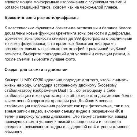
впечатляющие монохромные изображения с глубокими тенями и
богатой градацией тонов, совсем как на черно-белой пленке.
Брекетинг зоны резкости/диафрагмы
К классическим функциям брекетинга экспозиции и баланса белого
добавлены новые функции брекетинга зоны резкости и диафрагмы.
Брекетинг зоны резкости снимает до 999 фотографий с различными
точками фокусировки, в то время как брекетинг диафрагмы
позволяет снимать несколько фотографий с различной глубиной
резкости. Выберите подходящий для условий и ситуации режим, а
после съемки выберите лучшее фото.
Создан для съемки в движении
Камера LUMIX GX80 идеально подходит для того, чтобы снимать
жизнь на ходу, благодаря встроенному двойному 5-осевому
стабилизатору изображения Dual I.S., сочетающему в себе
стабилизацию в корпусе камеры и объективе для достижения более
качественной коррекции дрожания рук. Двойная 5-осевая
стабилизация изображения работает как при фотосъемке, так и во
время записи видео, включая съемку видео в разрешении 4K в
теле- и широкоугольном диапазоне. Это также становится вашим
преимуществом в условиях низкой освещенности и позволяет
создавать несмазанные кадры с выдержкой на 4 ступени длиннее
обычного.