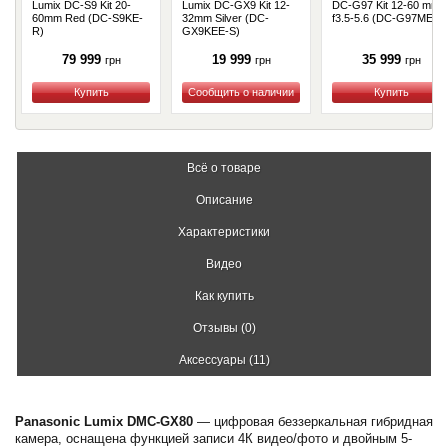
Lumix DC-S9 Kit 20-
Lumix DC-GX9 Kit 12-
DC-G97 Kit 12-60 mm
60mm Red (DC-S9KE-
32mm Silver (DС-
f3.5-5.6 (DC-G97ME)
R)
GX9KEE-S)
79 999
19 999
35 999
грн
грн
грн
Купить
Купить
Купить
Всё о товаре
Описание
Характеристики
Видео
Как купить
Отзывы (0)
Аксессуары (11)
Panasonic Lumix DMC-GX80
— цифровая беззеркальная гибридная
камера, оснащена функцией записи 4К видео/фото и двойным 5-