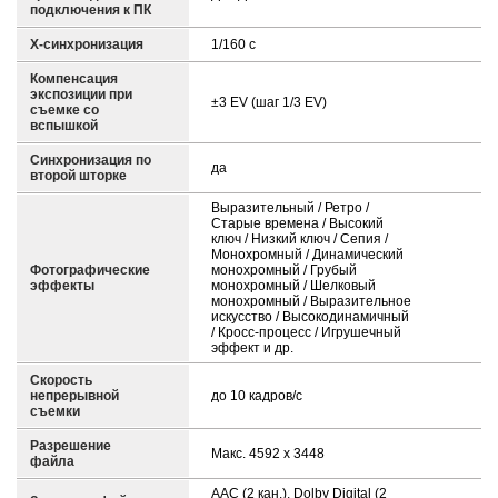
подключения к ПК
X-синхронизация
1/160 с
Компенсация
экспозиции при
±3 EV (шаг 1/3 EV)
съемке со
вспышкой
Синхронизация по
да
второй шторке
Выразительный / Ретро /
Старые времена / Высокий
ключ / Низкий ключ / Сепия /
Монохромный / Динамический
Фотографические
монохромный / Грубый
эффекты
монохромный / Шелковый
монохромный / Выразительное
искусство / Высокодинамичный
/ Кросс-процесс / Игрушечный
эффект и др.
Скорость
непрерывной
до 10 кадров/с
съемки
Разрешение
Макс. 4592 x 3448
файла
AAC (2 кан.), Dolby Digital (2