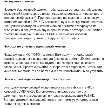
Бесшумная съемка
Нередко бывает необходимо, чтобы камера оставалась абсолютно
беззвучной (например, во время съемки животных или на концерте
классической музыки). При использовании камер с электронным
затвором линейки LUMIX G беззеркальную систему можно считать
бесшумной благодаря быстрой и тихой системе автофокуса на
объективах и отсутствию звука срабатывания затвора. Бесшумная
съемка на камерах линейки LUMIX G открывает области
фотографии, недоступные для других фотографов.
Никогда не упустите идеальный момент
Наша функция 4K ФОТО позволит Вам получить идеальный
снимок, выбрав его из видеоряда (скорость съемки 30 к/с) прямо на
камере, и сохранив его, как отдельное изображение высокого
разрешения. Просто снимайте, выбирайте и сохраняйте, чтобы эти
мимолетные моменты во всех смыслах невозможно было упустить.
Ваш мир никогда не выглядел так хорошо
Благодаря потрясающей мощи видеосъемки в формате 4K, с
камерой LUMIX GX80 Вы сможете записать все, что вас
вдохновляет, с разрешением, в 4 раза превышающим Full HD.
Больше деталей, с большей четкостью, помогут увидеть новые
грани в каждом моменте.