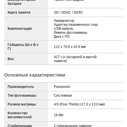
батареи
Карта памяти
SD / SDHC / SDXC
Аккумулятор
Адаптер переменного тока
Комплектация
USB-кабель
Ремень фотокамеры
Диск с ПО
Габариты (Ш х В х
122 x 70.6 x 43.9 мм
Г)
427 г (с батареей и картой
Вес
памяти)
Основные характеристики
Производитель
Panasonic
Тип фотокамеры
Системная
Размер матрицы
4/3 (Four Thirds) (17,3 x 13,0 мм)
Количество
16 Мп
мегапикселей
Стабилизация
Стабилизация сдвигом