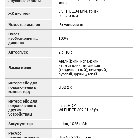
Звуковые файлы
кан.)
3", TFT, 1.04 млн. точек,
ЖК дисплей
сенсорный
Яркость дисплея
Регулируемая
Охват
изображения на
100%
дисплее
Автоспуск
2 с, 10 с
Английский, испанский,
итальянский, китайский
Языки меню
(традиционный), немецкий,
русский, французский
Интерфейс для
подключения к
USB 2.0
компьютеру
Интерфейс для
подключения к
microHDMI
другим
Wi-Fi IEEE 802.11 b/g/n
устройствам
Аккумулятор
Li-Ion, 1025 mAh
Ресурс
аккумуляторной
Прибл. 300 кадров