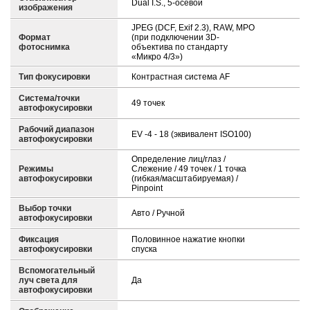
Dual I.S., 5-осевой
изображения
JPEG (DCF, Exif 2.3), RAW, MPO
Формат
(при подключении 3D-
фотоснимка
объектива по стандарту
«Микро 4/3»)
Тип фокусировки
Контрастная система AF
Система/точки
49 точек
автофокусировки
Рабочий диапазон
EV -4 - 18 (эквивалент ISO100)
автофокусировки
Определение лиц/глаз /
Режимы
Слежение / 49 точек / 1 точка
автофокусировки
(гибкая/масштабируемая) /
Pinpoint
Выбор точки
Авто / Ручной
автофокусировки
Фиксация
Половинное нажатие кнопки
автофокусировки
спуска
Вспомогательный
луч света для
Да
автофокусировки