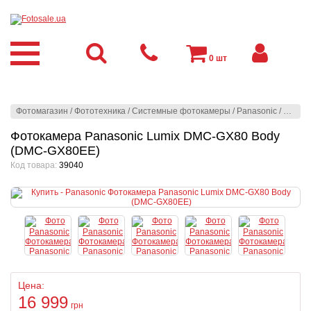
0
шт
Фотомагазин
/
Фототехника
/
Системные фотокамеры
/
Panasonic
/
Panaso
Фотокамера Panasonic Lumix DMC-GX80 Body
(DMC-GX80EE)
Код товара:
39040
Цена:
16 999
грн