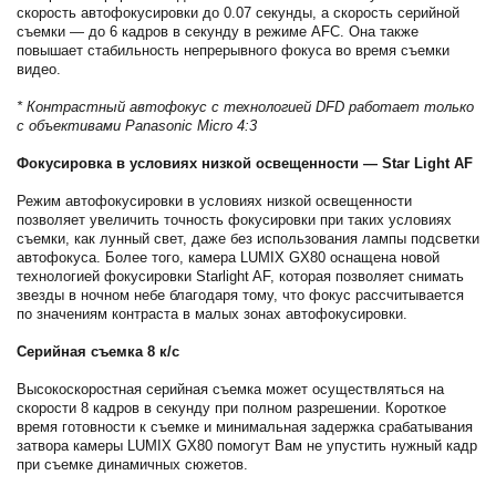
скорость автофокусировки до 0.07 секунды, а скорость серийной
съемки — до 6 кадров в секунду в режиме AFC. Она также
повышает стабильность непрерывного фокуса во время съемки
видео.
* Контрастный автофокус с технологией DFD работает только
с объективами Panasonic Micro 4:3
Фокусировка в условиях низкой освещенности — Star Light AF
Режим автофокусировки в условиях низкой освещенности
позволяет увеличить точность фокусировки при таких условиях
съемки, как лунный свет, даже без использования лампы подсветки
автофокуса. Более того, камера LUMIX GX80 оснащена новой
технологией фокусировки Starlight AF, которая позволяет снимать
звезды в ночном небе благодаря тому, что фокус рассчитывается
по значениям контраста в малых зонах автофокусировки.
Серийная съемка 8 к/с
Высокоскоростная серийная съемка может осуществляться на
скорости 8 кадров в секунду при полном разрешении. Короткое
время готовности к съемке и минимальная задержка срабатывания
затвора камеры LUMIX GX80 помогут Вам не упустить нужный кадр
при съемке динамичных сюжетов.