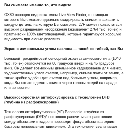
Вы снимаете именно то, что видите
GX80 оснащен видоискателем Live View Finder, с помощью
которого Вы сможете идеально скадрировать снимок и захватить
каждую деталь, на которую Вы смотрите. LVF может похвастаться
высоким разрешением изображения (эквивалент 2764 тыс. точек) и
практически 100% цветопередачей, которые гарантируют хорошую
видимость при любых условиях.
Экран с изменяемым углом наклона — такой же гибкий, как Вы
Большой трехдюймовый сенсорный экран статического типа (1040
тыс. точек) отклоняется на 80 градусов вверх и на 45 градусов
вниз. Он делает возможным динамичное кадрирование для низких,
художественных углов съемки, например, снимая почти от земли, а
также крайне удобен для съемки под большим углом, например,
когда Вы хотите сделать снимок через головы людей на параде
или вечеринке.
Высокоскоростная автофокусировка с технологией DFD
(глубина из расфокусировки)
Технология автофокусировки (AF) Panasonic «глубина из
расфокусировки» (DFD)* постоянно рассчитывает расстояние
между объектами в кадре и переводит фокус объектива одним
быстрым непрерывным движением. Эта технология увеличивает