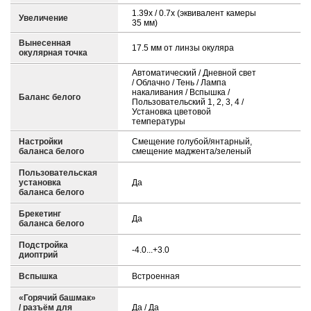
1.39x / 0.7x (эквивалент камеры
Увеличение
35 мм)
Вынесенная
17.5 мм от линзы окуляра
окулярная точка
Автоматический / Дневной свет
/ Облачно / Тень / Лампа
накаливания / Вспышка /
Баланс белого
Пользовательский 1, 2, 3, 4 /
Установка цветовой
температуры
Настройки
Смещение голубой/янтарный,
баланса белого
смещение маджента/зеленый
Пользовательская
установка
Да
баланса белого
Брекетинг
Да
баланса белого
Подстройка
-4.0...+3.0
диоптрий
Вспышка
Встроенная
«Горячий башмак»
/ разъём для
Да / Да