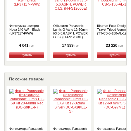
Фотосумка Lowepro
Объектив Panasonic
Штатив Peak Design
Nova 140 AW II Black
Lumix G Vario 12-60mm
Travel Tripod Aluminum
(LP37117-PWW)
f/3.5-5.6 ASPH. POWER
(TT-CB-5-150-AL-1)
O.I.S. (H-FS12060E)
4 041
17 999
23 220
грн
грн
грн
Купить
Купить
Купить
Похожие товары
Фотокамера Panasonic
Фотокамера Panasonic
Фотокамера Panasonic