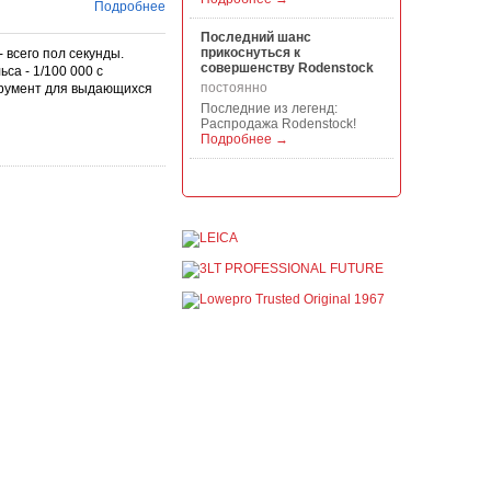
Подробнее
Последний шанс
прикоснуться к
 всего пол секунды.
совершенству Rodenstock
са - 1/100 000 с
постоянно
трумент для выдающихся
Последние из легенд:
Распродажа Rodenstock!
Подробнее →
Акция на всю продукцию
Manfrotto, National
Geographic и Kata!
постоянно
При покупке любой
продукции Manfrotto, National
Geographic и Kata получите
гарантиров...
Подробнее →
Скидки до -30% на
видоискатели, бленды,
адаптеры, объективы
Voigtlander
постоянно
Скидки до -30% на
видоискатели, бленды,
адаптеры, объективы
Voigtlander - старейшего