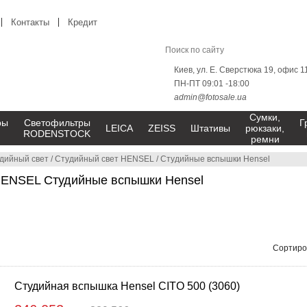
Контакты
Кредит
Киев, ул. Е. Сверстюка 19, офис 1
ПН-ПТ 09:01 -18:00
admin@fotosale.ua
Сумки,
ры
Светофильтры
Г
LEICA
ZEISS
Штативы
рюкзаки,
RODENSTOCK
ремни
дийный свет
/
Студийный свет HENSEL
/
Студийные вспышки Hensel
HENSEL Студийные вспышки Hensel
Сортиро
Cтудийная вспышка Hensel CITO 500 (3060)