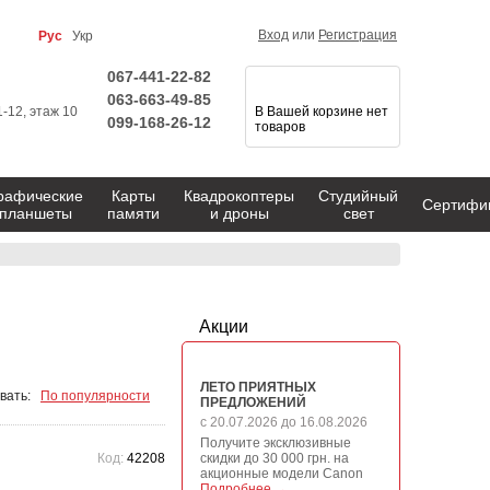
Вход
или
Регистрация
Рус
Укр
067-441-22-82
063-663-49-85
1-12, этаж 10
В Вашей корзине нет
099-168-26-12
товаров
рафические
Карты
Квадрокоптеры
Студийный
Сертифи
планшеты
памяти
и дроны
свет
Акции
ЛЕТО ПРИЯТНЫХ
вать:
По популярности
ПРЕДЛОЖЕНИЙ
с 20.07.2026 до 16.08.2026
Получите эксклюзивные
Код:
42208
скидки до 30 000 грн. на
акционные модели Canon
Подробнее →