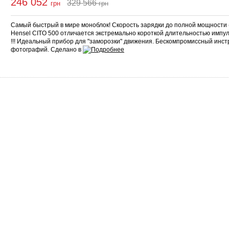
246 052
329 566
грн
грн
Купить
Самый быстрый в мире моноблок! Скорость зарядки до полной мощности -
Hensel CITO 500 отличается экстремально короткой длительностью импуль
!!! Идеальный прибор для "заморозки" движения. Бескомпромиссный инс
фотографий. Сделано в