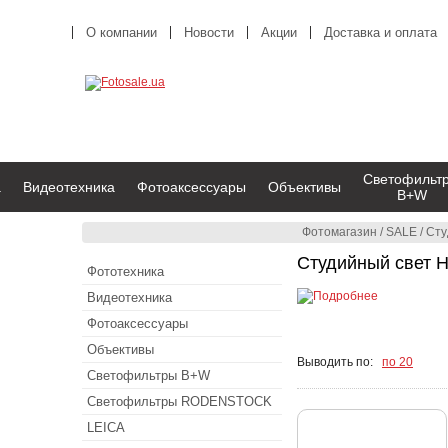
О компании
Новости
Акции
Доставка и оплата
Светофильт
а
Видеотехника
Фотоаксессуары
Объективы
B+W
Фотомагазин
/
SALE
/
Сту
Студийный свет 
Фототехника
Видеотехника
Фотоаксессуары
Объективы
Выводить по:
по 20
Светофильтры B+W
Светофильтры RODENSTOCK
LEICA