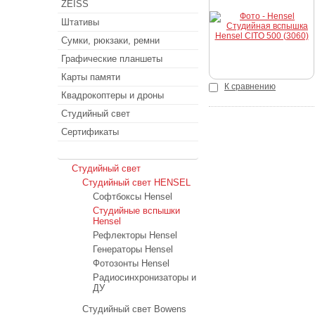
ZEISS
Штативы
Сумки, рюкзаки, ремни
Графические планшеты
Карты памяти
К сравнению
Квадрокоптеры и дроны
Студийный свет
Сертификаты
SALE
Студийный свет
Студийный свет HENSEL
Cофтбоксы Hensel
Студийные вспышки
Hensel
Рефлекторы Hensel
Генераторы Hensel
Фотозонты Hensel
Радиосинхронизаторы и
ДУ
Студийный свет Bowens