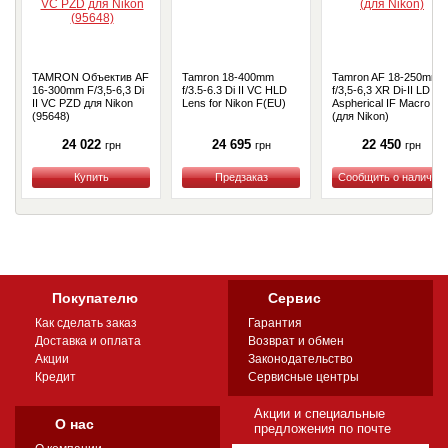
TAMRON Объектив AF
Tamron 18-400mm
Tamron AF 18-250mm
16-300mm F/3,5-6,3 Di
f/3.5-6.3 Di II VC HLD
f/3,5-6,3 XR Di-II LD
II VC PZD для Nikon
Lens for Nikon F(EU)
Aspherical IF Macro
(95648)
(для Nikon)
24 022
24 695
22 450
грн
грн
грн
Купить
Купить
Купить
Покупателю
Сервис
Как сделать заказ
Гарантия
Доставка и оплата
Возврат и обмен
Акции
Законодательство
Кредит
Сервисные центры
Акции и специальные
О нас
предложения по почте