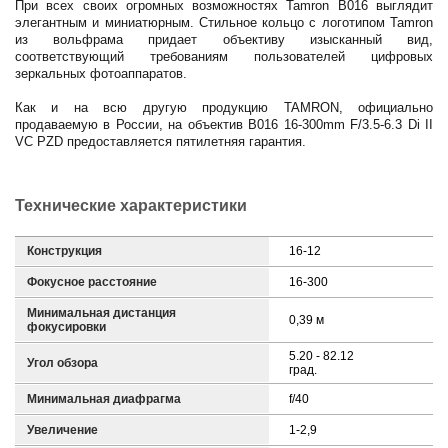
При всех своих огромных возможностях Tamron B016 выглядит
элегантным и миниатюрным. Стильное кольцо с логотипом Tamron
из вольфрама придает объективу изысканный вид,
соответствующий требованиям пользователей цифровых
зеркальных фотоаппаратов.
Как и на всю другую продукцию TAMRON, официально
продаваемую в России, на объектив B016 16-300mm F/3.5-6.3 Di II
VC PZD предоставляется пятилетняя гарантия.
Технические характеристики
Конструкция
16-12
Фокусное расстояние
16-300
Минимальная дистанция
0,39 м
фокусировки
5.20 - 82.12
Угол обзора
град.
Минимальная диафрагма
f/40
Увеличение
1-2,9