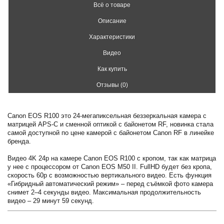
Всё о товаре
Описание
Характеристики
Видео
Как купить
Отзывы (0)
Canon EOS R100 это 24-мегапиксельная беззеркальная камера с
матрицей APS-C и сменной оптикой с байонетом RF, новинка стала
самой доступной по цене камерой с байонетом Canon RF в линейке
бренда.
Видео 4K 24p на камере Canon EOS R100 с кропом, так как матрица
у нее с процессором от Canon EOS M50 II. FullHD будет без кропа,
скорость 60p c возможностью вертикального видео. Есть функция
«Гибридный автоматический режим» – перед съёмкой фото камера
снимет 2–4 секунды видео. Максимальная продолжительность
видео – 29 минут 59 секунд.