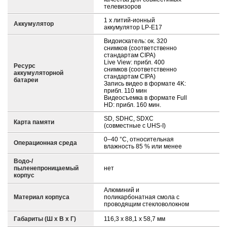
телевизоров
1 x литий-ионный
Аккумулятор
аккумулятор LP-E17
Видоискатель: ок. 320
снимков (соответственно
стандартам CIPA)
Live View: прибл. 400
Ресурс
снимков (соответственно
аккумуляторной
стандартам CIPA)
батареи
Запись видео в формате 4K:
прибл. 110 мин
Видеосъемка в формате Full
HD: прибл. 160 мин.
SD, SDHC, SDXC
Карта памяти
(совместные с UHS-I)
0–40 °C, относительная
Операционная среда
влажность 85 % или менее
Водо-/
пыленепроницаемый
нет
корпус
Алюминий и
Материал корпуса
поликарбонатная смола с
проводящим стекловолокном
Габариты (Ш х В х Г)
116,3 x 88,1 x 58,7 мм