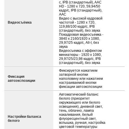
с, IPB (стандартный), AAC
HD - 1280 x 720, 59,94/50
кадр/с, IPB (стандартный),
AAC
Видео с высокой кадровой
Видеосъёмка
частотой - 1280 x 720,
119,88/100 кадр/с, IPB
(стандартный), без звука
Покадровая видеосъемка -
3840 x 2160/1920 x 1080,
29,97/25 кадр/с, All-I, без
звука
Видеосъемка с эффектом
миниатюры - 1920 x 1080,
29,97/25/23,98 кадр/с, IPB
(стандартный), без звука
Фиксируется нажатием
затворной кнопки
Фиксация
наполовину или нажатием
автоэкспозиции
настраиваемой кнопки
фиксации автоэкспозиции
Автоматический баланс
белого (приоритет
окружающего или белого
освещения), дневной свет,
тень, облачно, лампа
накаливания, белый
Настройки баланса
флуоресцентный свет,
белого
вспышка, ручная, настройка
цветовой температуры