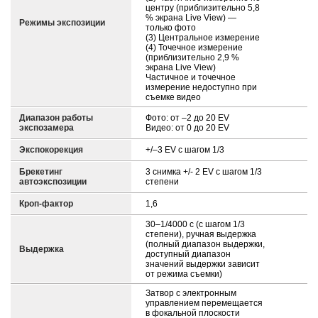
центру (приблизительно 5,8
% экрана Live View) —
Режимы экспозиции
только фото
(3) Центральное измерение
(4) Точечное измерение
(приблизительно 2,9 %
экрана Live View)
Частичное и точечное
измерение недоступно при
съемке видео
Диапазон работы
Фото: от –2 до 20 EV
экспозамера
Видео: от 0 до 20 EV
Экспокорекция
+/–3 EV с шагом 1/3
Брекетинг
3 снимка +/- 2 EV с шагом 1/3
автоэкспозиции
степени
Кроп-фактор
1,6
30–1/4000 с (с шагом 1/3
степени), ручная выдержка
(полный диапазон выдержки,
Выдержка
доступный диапазон
значений выдержки зависит
от режима съемки)
Затвор с электронным
управлением перемещается
в фокальной плоскости