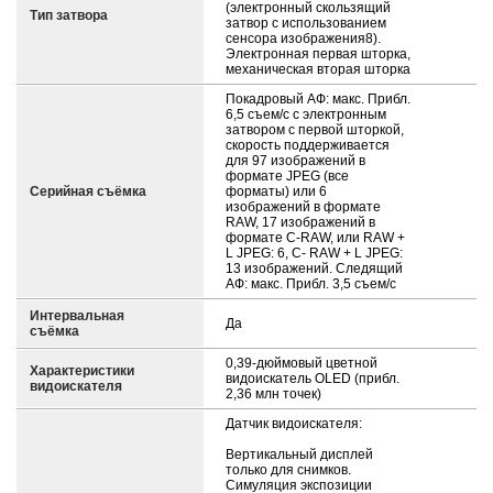
(электронный скользящий
Тип затвора
затвор с использованием
сенсора изображения8).
Электронная первая шторка,
механическая вторая шторка
Покадровый АФ: макс. Прибл.
6,5 съем/с с электронным
затвором с первой шторкой,
скорость поддерживается
для 97 изображений в
формате JPEG (все
Серийная съёмка
форматы) или 6
изображений в формате
RAW, 17 изображений в
формате C-RAW, или RAW +
L JPEG: 6, C- RAW + L JPEG:
13 изображений. Следящий
АФ: макс. Прибл. 3,5 съем/с
Интервальная
Да
съёмка
0,39-дюймовый цветной
Характеристики
видоискатель OLED (прибл.
видоискателя
2,36 млн точек)
Датчик видоискателя:
Вертикальный дисплей
только для снимков.
Симуляция экспозиции