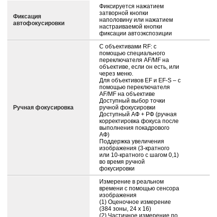
Фиксируется нажатием
затворной кнопки
Фиксация
наполовину или нажатием
автофокусировки
настраиваемой кнопки
фиксации автоэкспозиции
С объективами RF: с
помощью специального
переключателя AF/MF на
объективе, если он есть, или
через меню.
Для объективов EF и EF-S – с
помощью переключателя
AF/MF на объективе
Доступный выбор точки
Ручная фокусировка
ручной фокусировки
Доступный АФ + РФ (ручная
корректировка фокуса после
выполнения покадрового
АФ)
Поддержка увеличения
изображения (3-кратного
или 10-кратного с шагом 0,1)
во время ручной
фокусировки
Измерение в реальном
времени с помощью сенсора
изображения
(1) Оценочное измерение
(384 зоны, 24 x 16)
(2) Частичное измерение по