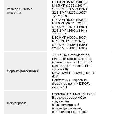
L 21,3 МП (5328 x 4000)
M 9,5 МП (3552 x 2664)
Размер снимка в
S1 5,3 МП (2656 x 1992)
пикселях
S2 3,4 МП (2112 x 1600)
JPEG 16:9:
L 20,2 МП (6000 x 3368)
M 8,9 МП (3984 x 2240)
S1 5,0 МП (2976 x 1680)
S2 3,2 МП (2400 x 1344)
JPEG 1:1:
L 16,0 МП (4000 x 4000)
M 7,1 МП (2656 x 2656)
S1 3,9 МП (1984 x 1984)
S2 2,6 МП (1600 x 1600)
JPEG: 8 бит, стандартное
качество/высокое качество:
(совместимость с Exif 2.31 /
Design rule for Camera File
system 2.0)
Формат фотоснимка
RAW: RAW, C-CRAW (CR3 14
бит)
Совместим с цифровым
форматом печати [DPOF],
версия 1.1
Система Dual Pixel CMOS AF
В режиме съемки 4K со
следующей
Фокусировка
автофокусировкой
используется метод
определения контраста