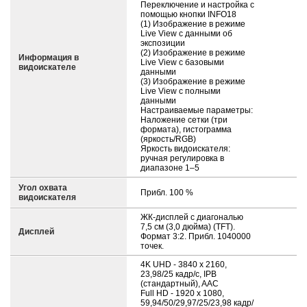
Переключение и настройка с
помощью кнопки INFO18
(1) Изображение в режиме
Live View с данными об
экспозиции
(2) Изображение в режиме
Информация в
Live View с базовыми
видоискателе
данными
(3) Изображение в режиме
Live View с полными
данными
Настраиваемые параметры:
Наложение сетки (три
формата), гистограмма
(яркость/RGB)
Яркость видоискателя:
ручная регулировка в
диапазоне 1–5
Угол охвата
Прибл. 100 %
видоискателя
ЖК-дисплей с диагональю
7,5 см (3,0 дюйма) (TFT).
Дисплей
Формат 3:2. Прибл. 1040000
точек.
4K UHD - 3840 x 2160,
23,98/25 кадр/с, IPB
(стандартный), AAC
Full HD - 1920 x 1080,
59,94/50/29,97/25/23,98 кадр/