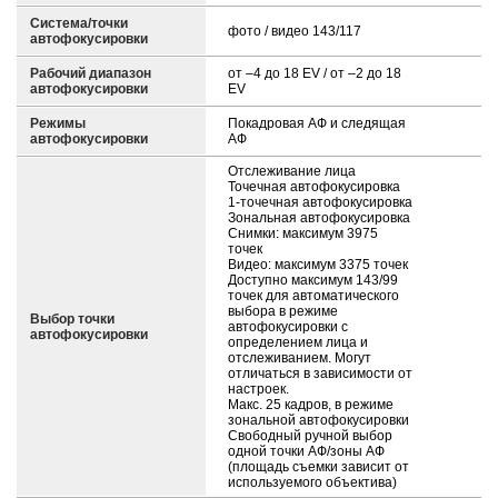
Система/точки
фото / видео 143/117
автофокусировки
Рабочий диапазон
от –4 до 18 EV / от –2 до 18
автофокусировки
EV
Режимы
Покадровая АФ и следящая
автофокусировки
АФ
Отслеживание лица
Точечная автофокусировка
1-точечная автофокусировка
Зональная автофокусировка
Снимки: максимум 3975
точек
Видео: максимум 3375 точек
Доступно максимум 143/99
точек для автоматического
выбора в режиме
Выбор точки
автофокусировки с
автофокусировки
определением лица и
отслеживанием. Могут
отличаться в зависимости от
настроек.
Макс. 25 кадров, в режиме
зональной автофокусировки
Свободный ручной выбор
одной точки АФ/зоны АФ
(площадь съемки зависит от
используемого объектива)