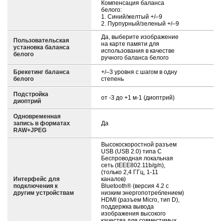
Компенсация баланса
белого:
1. Синий/желтый +/–9
2. Пурпурный/зеленый +/–9
Да, выберите изображение
Пользовательская
на карте памяти для
установка баланса
использования в качестве
белого
ручного баланса белого
Брекетинг баланса
+/–3 уровня с шагом в одну
белого
степень
Подстройка
от -3 до +1 м-1 (диоптрий)
диоптрий
Одновременная
запись в форматах
Да
RAW+JPEG
Высокоскоростной разъем
USB (USB 2.0) типа C
Беспроводная локальная
сеть (IEEE802.11b/g/n),
(только 2,4 ГГц, 1-11
Интерфейс для
каналов)
подключения к
Bluetooth® (версия 4.2 с
другим устройствам
низким энергопотреблением)
HDMI (разъем Micro, тип D),
поддержка вывода
изображения высокого
качества для совместимых