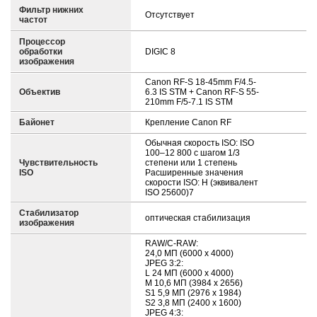
Фильтр нижних
Отсутствует
частот
Процессор
обработки
DIGIC 8
изображения
Canon RF-S 18-45mm F/4.5-
Объектив
6.3 IS STM + Canon RF-S 55-
210mm F/5-7.1 IS STM
Байонет
Крепление Canon RF
Обычная скорость ISO: ISO
100–12 800 с шагом 1/3
Чувствительность
степени или 1 степень
ISO
Расширенные значения
скорости ISO: H (эквивалент
ISO 25600)7
Стабилизатор
оптическая стабилизация
изображения
RAW/C-RAW:
24,0 МП (6000 x 4000)
JPEG 3:2:
L 24 МП (6000 x 4000)
M 10,6 МП (3984 x 2656)
S1 5,9 МП (2976 x 1984)
S2 3,8 МП (2400 x 1600)
JPEG 4:3: