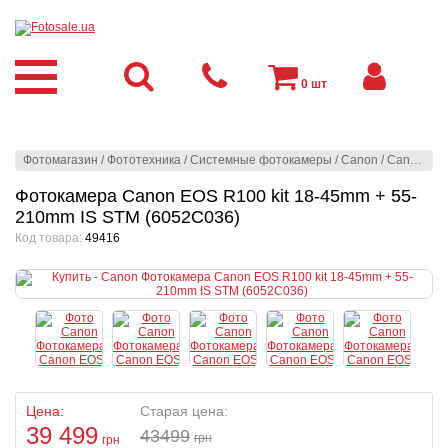
0
шт
Фотомагазин
/
Фототехника
/
Системные фотокамеры
/
Canon
/
Canon
/
Фо
Фотокамера Canon EOS R100 kit 18-45mm + 55-
210mm IS STM (6052C036)
Код товара:
49416
Цена:
Старая цена:
39 499
43499
грн
грн