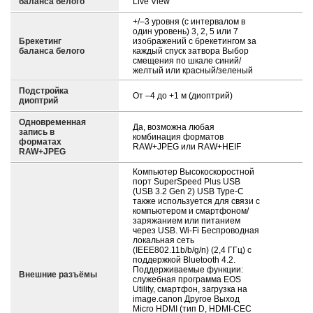
баланса белого
Live View
+/–3 уровня (с интервалом в
один уровень) 3, 2, 5 или 7
Брекетинг
изображений с брекетингом за
баланса белого
каждый спуск затвора Выбор
смещения по шкале синий/
желтый или красный/зеленый
Подстройка
От –4 до +1 м (диоптрий)
диоптрий
Одновременная
Да, возможна любая
запись в
комбинация форматов
форматах
RAW+JPEG или RAW+HEIF
RAW+JPEG
Компьютер Высокоскоростной
порт SuperSpeed Plus USB
(USB 3.2 Gen 2) USB Type-C
также используется для связи с
компьютером и смартфоном/
заряжанием или питанием
через USB. Wi-Fi Беспроводная
локальная сеть
(IEEE802.11b/b/g/n) (2,4 ГГц) с
поддержкой Bluetooth 4.2.
Поддерживаемые функции:
Внешние разъёмы
служебная программа EOS
Utility, смартфон, загрузка на
image.canon Другое Выход
Micro HDMI (тип D, HDMI-CEC