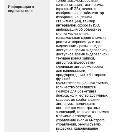
тонов, высокоскоростная
синхронизация, гистограмма
Информация в
(яркость/RGB), качество
видоискателе
изображения, стабилизатор
изображение (режим
стабилизации), таймер
интервалов, скорость ISO,
информация об объективе,
кнопка увеличения,
максимальная серия снимков,
режим измерения, длится
видеозапись, размер видео,
доступное время видеозаписи,
доступное время видеозаписи /
текущее время записи,
автоспуск видеосъемки,
следящая автофокусировка
для видеосъемки,
предупреждение о блокировке
функций,
мультиэкспозиционная съемка,
количество оставшихся
снимков для брекетинга
фокуса, количество доступных
кадров/с до срабатывания
автоспуска, количество
оставшихся многократных
экспозиций, количество съемок
в режиме автоспуска,
управление кнопка быстрого
управления, режим съемки,
выдержка, кадрирование