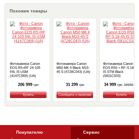
Похожие товары
Фотокамера Canon
Фотокамера Canon
Фотокамера Canon
EOS R5+RF 24-105
M50 MK II Black M15-
EOS R50 + RF-S 18-45
f/4L IS USM
45 S (4728C043) (UA)
IS STM Black
(4147C069) (UA)
(5811C033)
206 999
31 299
34 999
39999
грн
грн
грн
грн
Купить
Купить
Купить
Покупателю
Сервис