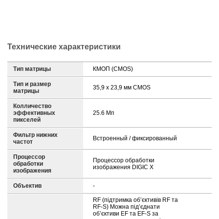
Технические характеристики
Тип матрицы
КМОП (CMOS)
Тип и размер
35,9 x 23,9 мм CMOS
матрицы
Колличество
эффективных
25.6 Мп
пикселей
Фильтр нижних
Встроенный / фиксированный
частот
Процессор
Процессор обработки
обработки
изображения DIGIC X
изображения
Объектив
-
RF (підтримка об’єктивів RF та
RF-S) Можна під’єднати
об’єктиви EF та EF-S за