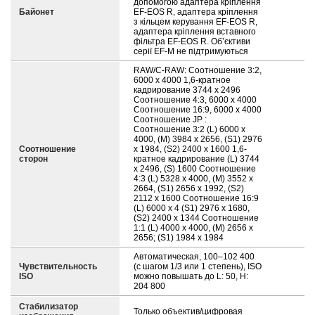
допомогою адаптера кріплення
Байонет
EF-EOS R, адаптера кріплення
з кільцем керування EF-EOS R,
адаптера кріплення вставного
фільтра EF-EOS R. Об’єктиви
серії EF-M не підтримуються
RAW/C-RAW: Соотношение 3:2,
6000 x 4000 1,6-кратное
кадрирование 3744 x 2496
Соотношение 4:3, 6000 x 4000
Соотношение 16:9, 6000 x 4000
Соотношение JP :
Соотношение 3:2 (L) 6000 x
4000, (M) 3984 x 2656, (S1) 2976
Соотношение
x 1984, (S2) 2400 x 1600 1,6-
сторон
кратное кадрирование (L) 3744
x 2496, (S) 1600 Соотношение
4:3 (L) 5328 x 4000, (M) 3552 x
2664, (S1) 2656 x 1992, (S2)
2112 x 1600 Соотношение 16:9
(L) 6000 x 4 (S1) 2976 x 1680,
(S2) 2400 x 1344 Соотношение
1:1 (L) 4000 x 4000, (M) 2656 x
2656; (S1) 1984 x 1984
Автоматическая, 100–102 400
Чувствительность
(с шагом 1/3 или 1 степень), ISO
ISO
можно повышать до L: 50, H:
204 800
Стабилизатор
Только объектив/цифровая