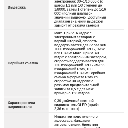
электронная: 30–1/16 000 с (с
шагом 1/2 или 1/3 степени до
Выдержка
1/8000, затем 1 степень до 1/16
000) (полный диапазон
значений выдержки; доступный
диапазон значений выдержки
зависит от режима съемки)
Макс. Прибл. 6 кадр/с с
электронным затвором с
первой шторкой, скорость
поддерживается для более чем
1000 изображений JPEG, RAW
или CRAW. Макс. Прибл. 40
кадр/с с электронным затвором,
скорость поддерживается для
Серийная съёмка
120 изображений JPEG или 56
изображений RAW, 100
изображений CRAW Серийная
съемка в формате RAW со
скоростью 30 кадров/с с
режимом предварительной
записи за 0,5 с для макс.
примерно 158 кадров
0,39-дюймовый цветной
Характеристики
видоискатель OLED (прибл.
видоискателя
2,36 млн точек)
Индикатор подключенного
аксессуара, фиксация
автоэкспозиции, брекетинг