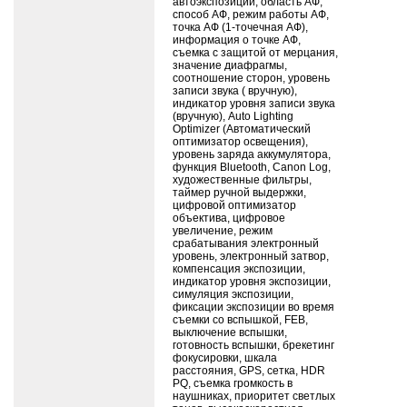
автоэкспозиции, область АФ,
способ АФ, режим работы АФ,
точка АФ (1-точечная АФ),
информация о точке АФ,
съемка с защитой от мерцания,
значение диафрагмы,
соотношение сторон, уровень
записи звука ( вручную),
индикатор уровня записи звука
(вручную), Auto Lighting
Optimizer (Автоматический
оптимизатор освещения),
уровень заряда аккумулятора,
функция Bluetooth, Canon Log,
художественные фильтры,
таймер ручной выдержки,
цифровой оптимизатор
объектива, цифровое
увеличение, режим
срабатывания электронный
уровень, электронный затвор,
компенсация экспозиции,
индикатор уровня экспозиции,
симуляция экспозиции,
фиксации экспозиции во время
съемки со вспышкой, FEB,
выключение вспышки,
готовность вспышки, брекетинг
фокусировки, шкала
расстояния, GPS, сетка, HDR
PQ, съемка громкость в
наушниках, приоритет светлых