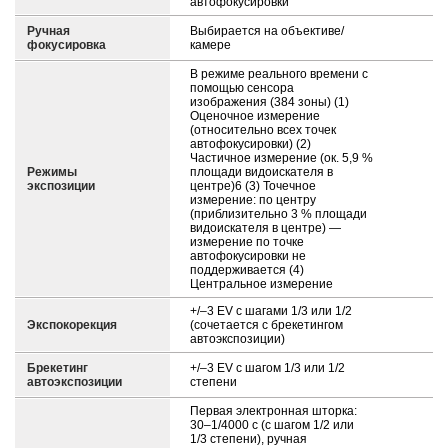
автофокусировки
Ручная
Выбирается на объективе/
фокусировка
камере
В режиме реального времени с
помощью сенсора
изображения (384 зоны) (1)
Оценочное измерение
(относительно всех точек
автофокусировки) (2)
Частичное измерение (ок. 5,9 %
Режимы
площади видоискателя в
экспозиции
центре)6 (3) Точечное
измерение: по центру
(приблизительно 3 % площади
видоискателя в центре) —
измерение по точке
автофокусировки не
поддерживается (4)
Центральное измерение
+/–3 EV с шагами 1/3 или 1/2
Экспокорекция
(сочетается с брекетингом
автоэкспозиции)
Брекетинг
+/–3 EV с шагом 1/3 или 1/2
автоэкспозиции
степени
Первая электронная шторка:
30–1/4000 с (с шагом 1/2 или
1/3 степени), ручная