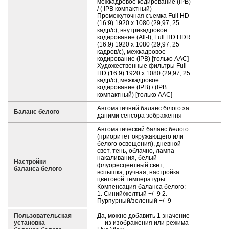
межкадровое кодирование (IPB)
/ ( IPB компактный)
Промежуточная съемка Full HD
(16:9) 1920 x 1080 (29,97, 25
кадр/с), внутрикадровое
кодирование (All-I), Full HD HDR
(16:9) 1920 x 1080 (29,97, 25
кадров/с), межкадровое
кодирование (IPB) [только AAC]
Художественные фильтры Full
HD (16:9) 1920 x 1080 (29,97, 25
кадр/с), межкадровое
кодирование (IPB) / (IPB
компактный) [только AAC]
Автоматичний баланс білого за
Баланс белого
даними сенсора зображення
Автоматический баланс белого
(приоритет окружающего или
белого освещения), дневной
свет, тень, облачно, лампа
накаливания, белый
Настройки
флуоресцентный свет,
баланса белого
вспышка, ручная, настройка
цветовой температуры
Компенсация баланса белого:
1. Синий/желтый +/–9 2.
Пурпурный/зеленый +/–9
Пользовательская
Да, можно добавить 1 значение
установка
— из изображения или режима