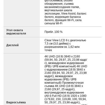
фотоснимков, объект
обнаружения, съемка
касанием/создание папки,
вертикальная шкала
экспозиции, View Assist, баланс
белого, коррекция баланса
белого, функция Wi-Fi, сила
сигнала Wi-Fi
Угол охвата
Прибл. 100 %
видоискателя
Clear View LCD II с диагональю
7,5 см (3,0 дюйма) с
Дисплей
разрешением ок. 1,62 млн
точек
4K UHD (16:9) 3840 x 2160
(59,94, 50, 29,97, 25, 23,98 кадр/
с), межкадровое кодирование
(IPB) / (IPB компактный) 4K UHD
с кадрированием (16:9) 3840 x
2160 (59,94, 50, 29,97, 25, 23,98
кадр/с), межкадровое
кодирование (IPB) / (IPB
компактный) Промежуточная
съемка 4K UHD (16:9) 3840 x
2160 (29,97, 25 кадр/с),
внутрикадровое кодирование
(All-I) Full HD (16:9) 1920 x 1080
(179,82, 150, 119,88, 100, 59,94,
Видеосъёмка
50, 29,97, 25, 23,98 кадр/с),