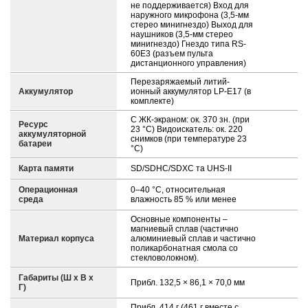
не поддерживается) Вход для
наружного микрофона (3,5-мм
стерео минигнездо) Выход для
наушников (3,5-мм стерео
минигнездо) Гнездо типа RS-
60E3 (разъем пульта
дистанционного управления)
Перезаряжаемый литий-
Аккумулятор
ионный аккумулятор LP-E17 (в
комплекте)
С ЖК-экраном: ок. 370 зн. (при
Ресурс
23 °C) Видоискатель: ок. 220
аккумуляторной
снимков (при температуре 23
батареи
°C)
Карта памяти
SD/SDHC/SDXC та UHS-II
Операционная
0–40 °C, относительная
среда
влажность 85 % или менее
Основные компоненты –
магниевый сплав (частично
Материал корпуса
алюминиевый сплав и частично
поликарбонатная смола со
стекловолокном).
Габариты (Ш х В х
Прибл. 132,5 × 86,1 × 70,0 мм
Г)
Прибл. 414 г (461 г вместе с