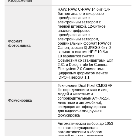
изображения
RAW: RAW, C-RAW 14 бит (14-
битное аналого-цифровое
преобразование с
электронным затвором с
первой шторкой, 12-битное
аналого-цифровое
преобразование с
электронным затвором,
Формат
оригинальный формат RAW от
фотоснимка
Canon, версия 3) JPEG 8 бит: 2
варианта сжатия HEIF 10 бит:
10 вариантов сжатия
Совместим со стандартами Exif
2.31 и Design rule for Camera
File system 2.0 Совместим с
цифровым форматом печати
[DPOF], версия 1.1
Технология Dual Pixel CMOS AF
II с определением глаз и лиц
людей и животных и
сопроводительным АФ (люди,
Фокусировка
животные и автомобили),
следящая автофокусировка
для видеосъемки, ручная
фокусировка
Автоматический выбор: до 1053
зон автофокусировки с
автоматическим выбором