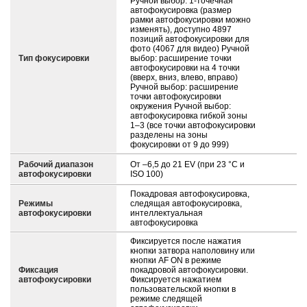
Ручной выбор: 1-точечная
автофокусировка (размер
рамки автофокусировки можно
изменять), доступно 4897
позиций автофокусировки для
фото (4067 для видео) Ручной
Тип фокусировки
выбор: расширение точки
автофокусировки на 4 точки
(вверх, вниз, влево, вправо)
Ручной выбор: расширение
точки автофокусировки
окружения Ручной выбор:
автофокусировка гибкой зоны
1–3 (все точки автофокусировки
разделены на зоны
фокусировки от 9 до 999)
Рабочий диапазон
От –6,5 до 21 EV (при 23 °C и
автофокусировки
ISO 100)
Покадровая автофокусировка,
Режимы
следящая автофокусировка,
автофокусировки
интеллектуальная
автофокусировка
Фиксируется после нажатия
кнопки затвора наполовину или
кнопки AF ON в режиме
Фиксация
покадровой автофокусировки.
автофокусировки
Фиксируется нажатием
пользовательской кнопки в
режиме следящей