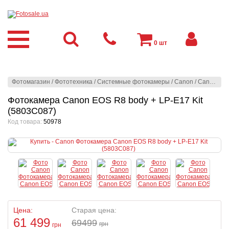
0
шт
Фотомагазин
/
Фототехника
/
Системные фотокамеры
/
Canon
/
Canon
/
Фо
Фотокамера Canon EOS R8 body + LP-E17 Kit
(5803C087)
Код товара:
50978
Цена:
Старая цена:
61 499
69499
грн
грн