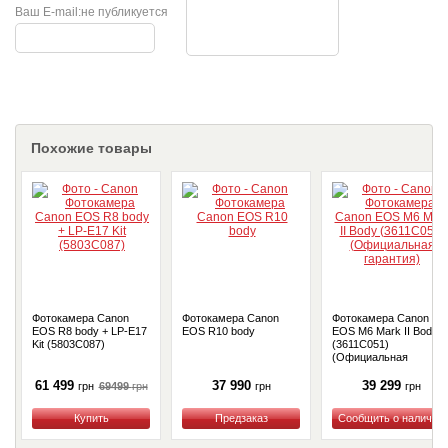
Ваш E-mail:
не публикуется
Похожие товары
Фотокамера Canon
Фотокамера Canon
Фотокамера Canon
EOS R8 body + LP-E17
EOS R10 body
EOS M6 Mark II Body
Kit (5803C087)
(3611C051)
(Официальная
гарантия)
61 499
37 990
39 299
69499
грн
грн
грн
грн
Купить
Купить
Купить