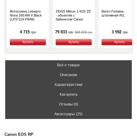
Фотосумка Lowepro
ZEISS Milvus 1.4/25 ZE
Benro Головка
Nova 160 AW II Black
- объектив с
штативная IN1
(LP37119-PWW)
байонетом Canon
4 715
79 833
3 592
102 372
грн
грн
грн
грн
Купить
Купить
Купить
Всё о товаре
Описание
Характеристики
Как купить
Отзывы (0)
Аксессуары (25)
Canon EOS RP