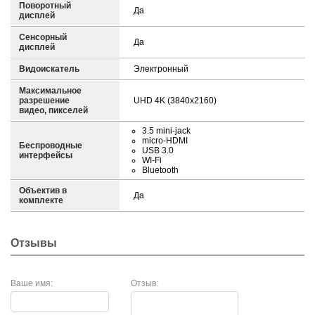
Поворотный
Да
дисплей
Сенсорный
Да
дисплей
Видоискатель
Электронный
Максимальное
разрешение
UHD 4K (3840x2160)
видео, пикселей
3.5 mini-jack
micro-HDMI
Беспроводные
USB 3.0
интерфейсы
WI-Fi
Bluetooth
Объектив в
Да
комплекте
Отзывы
Ваше имя:
Отзыв: