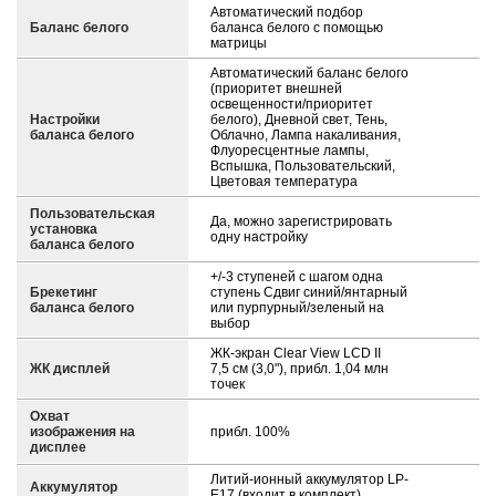
Автоматический подбор
Баланс белого
баланса белого с помощью
матрицы
Автоматический баланс белого
(приоритет внешней
освещенности/приоритет
Настройки
белого), Дневной свет, Тень,
баланса белого
Облачно, Лампа накаливания,
Флуоресцентные лампы,
Вспышка, Пользовательский,
Цветовая температура
Пользовательская
Да, можно зарегистрировать
установка
одну настройку
баланса белого
+/-3 ступеней с шагом одна
Брекетинг
ступень Сдвиг синий/янтарный
баланса белого
или пурпурный/зеленый на
выбор
ЖК-экран Clear View LCD II
ЖК дисплей
7,5 см (3,0"), прибл. 1,04 млн
точек
Охват
изображения на
прибл. 100%
дисплее
Литий-ионный аккумулятор LP-
Аккумулятор
E17 (входит в комплект)