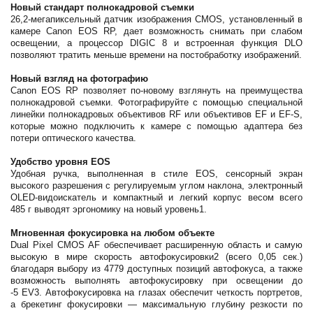
Новый стандарт полнокадровой съемки
26,2-мегапиксельный датчик изображения CMOS, установленный в
камере Canon EOS RP, дает возможность снимать при слабом
освещении, а процессор DIGIC 8 и встроенная функция DLO
позволяют тратить меньше времени на постобработку изображений.
Новый взгляд на фотографию
Canon EOS RP позволяет по-новому взглянуть на преимущества
полнокадровой съемки. Фотографируйте с помощью специальной
линейки полнокадровых объективов RF или объективов EF и EF-S,
которые можно подключить к камере c помощью адаптера без
потери оптического качества.
Удобство уровня EOS
Удобная ручка, выполненная в стиле EOS, сенсорный экран
высокого разрешения с регулируемым углом наклона, электронный
OLED-видоискатель и компактный и легкий корпус весом всего
485 г выводят эргономику на новый уровень1.
Мгновенная фокусировка на любом объекте
Dual Pixel CMOS AF обеспечивает расширенную область и самую
высокую в мире скорость автофокусировки2 (всего 0,05 сек.)
благодаря выбору из 4779 доступных позиций автофокуса, а также
возможность выполнять автофокусировку при освещении до
-5 EV3. Автофокусировка на глазах обеспечит четкость портретов,
а брекетинг фокусировки — максимальную глубину резкости по