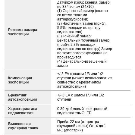
датчиком изображения, замер
по 384 зонам (24x16)
(1) Оценочный замер (связан
со всеми точками
автофокусировки)
(2) Частичный замер (прибл.
5,5% площади по центру
Режимы замера
видоискателя)
экспозиции
(3) Точечный замер:
центральный точечный замер
(прибл. 2,7% площади
видоискателя по центру) Замер
по точке автофокусировки не
производится
(4) Центрально-взвешенный
замер
+/-3 EV с шагом 1/3 или 1/2
Компенсация
ступени (может использоваться
экспозиции
совместно с брекетингом
автоэкспозиции)
Брекетинг
+/- 3 EV с шагом 1/3 или 1/2
автоэкспозиции
ступени
Характеристики
0,39-дюймовый электронный
видоискателя
видоискатель OLED
Прибл. 22 мм (от центра
Вынесенная
окулярной линзы) От -4 до 1
окулярная точка
м-1 (диоптрии)