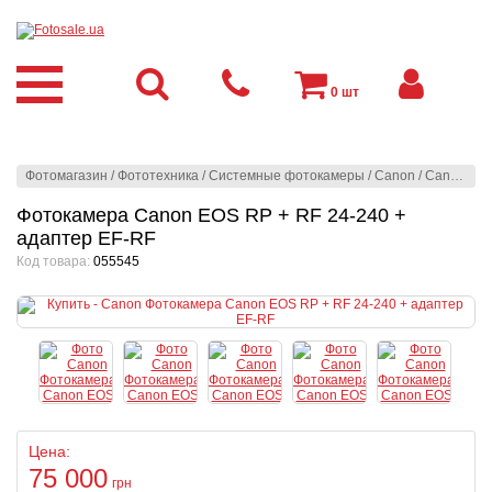
0
шт
Фотомагазин
/
Фототехника
/
Системные фотокамеры
/
Canon
/
Canon
/
Фо
Фотокамера Canon EOS RP + RF 24-240 +
адаптер EF-RF
Код товара:
055545
Цена:
75 000
грн