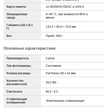
Карта памяти
1x SD/SDHC/SDXC и UHS-II
Операционная
0–40 °C, при влажности 85% и
среда
менее
Габариты (Ш х В х
132,5 × 85,0 × 70,0 мм
Г)
Вес
Прибл. 440 г
Основные характеристики
Производитель
Canon
Тип фотокамеры
Системная
Размер матрицы
Full frame (36 x 24 мм)
Количество
26,2 Мп
мегапикселей
Светосила
f/4.0 - 6.3
Стабилизация
Электронная стабилизация
изображения