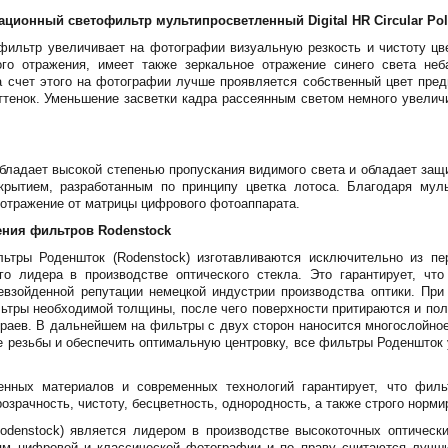
ионный светофильтр мультипросветленный Digital HR Circular Polf
ильтр увеличивает на фотографии визуальную резкость и чистоту цве
го отражения, имеет также зеркальное отражение синего света неб
 счет этого на фотографии лучше проявляется собственный цвет пред
ттенок. Уменьшение засветки кадра рассеянным светом немного увелич
бладает высокой степенью пропускания видимого света и обладает за
крытием, разработанным по принципу цветка лотоса. Благодаря мул
 отражение от матрицы цифрового фотоаппарата.
ения фильтров Rodenstock
тры Роденшток (Rodenstock) изготавливаются исключительно из пер
вого лидера в производстве оптического стекла. Это гарантирует, чт
евзойденной репутации немецкой индустрии производства оптики. При
льтры необходимой толщины, после чего поверхности притираются и по
краев. В дальнейшем на фильтры с двух сторон наносится многослойно
 резьбы и обеспечить оптимальную центровку, все фильтры Роденшток
венных материалов и современных технологий гарантирует, что фил
озрачность, чистоту, бесцветность, однородность, а также строго нор
odenstock) является лидером в производстве высокоточных оптическ
ям цифровой и классической фотографии и по праву считаются луч