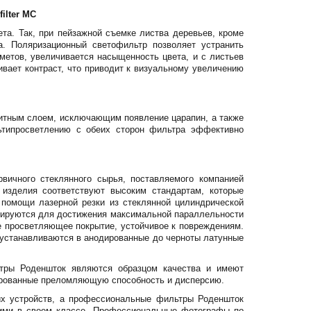
ilter MC
та. Так, при пейзажной съемке листва деревьев, кроме
а. Поляризационный светофильтр позволяет устранить
метов, увеличивается насыщенность цвета, и с листьев
ивает контраст, что приводит к визуальному увеличению
щитным слоем, исключающим появление царапин, а также
ьтипросветлению с обеих сторон фильтра эффективно
вичного стеклянного сырья, поставляемого компанией
о изделия соответствуют высоким стандартам, которые
 помощи лазерной резки из стеклянной цилиндрической
лируются для достижения максимальной параллельности
е просветляющее покрытие, устойчивое к повреждениям.
 устанавливаются в анодированные до черноты латунные
ьтры Роденшток являются образцом качества и имеют
мированные преломляющую способность и дисперсию.
их устройств, а профессиональные фильтры Роденшток
шими в своем классе. Профессиональные фотографы по