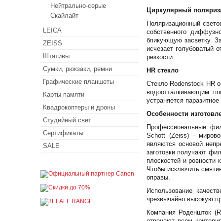
Нейтрально-серые
Циркулярный поляризац
Скайлайт
Поляризационный светоф
LEICA
собственного диффузно
бликующую засветку. За
ZEISS
исчезает голубоватый о
Штативы
резкости.
Сумки, рюкзаки, ремни
HR стекло
Графические планшеты
Стекло Rodenstock HR о
водоотталкивающим по
Карты памяти
устраняется паразитное
Квадрокоптеры и дроны
Особенности изготовл
Студийный свет
Профессиональные филь
Сертификаты
Schott (Zeiss) - миро
являются основой непр
SALE
заготовки получают фи
плоскостей и ровности 
Чтобы исключить смятие
оправы.
Использование качест
чрезвычайно высокую пр
Компания Роденшток (R
отвечают всем критери