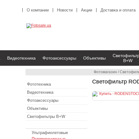
О компании
Новости
Акции
Доставка и оплата
Светофильт
а
Видеотехника
Фотоаксессуары
Объективы
B+W
Фотомагазин
/
Светофил
Светофильтр RODE
Фототехника
Видеотехника
Фотоаксессуары
Объективы
Светофильтры B+W
Светофильтры RODENSTOCK
Ультрафиолетовые
Поляризационные