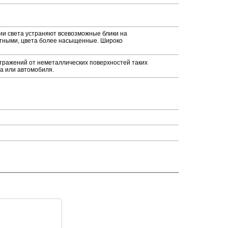
и света устраняют всевозможные блики на
стными, цвета более насыщенные. Широко
тражений от неметаллических поверхностей таких
са или автомобиля.