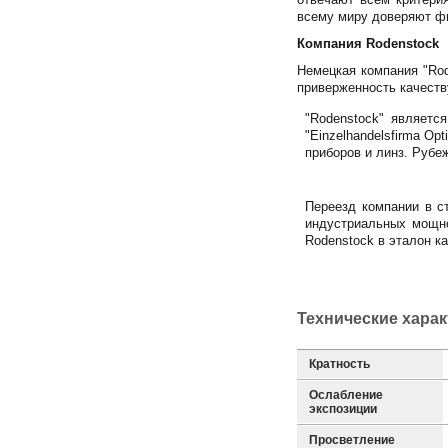
всему миру доверяют фи
Компания Rodenstock
Немецкая компания "Rod
приверженность качеств
"Rodenstock" являетс
"Einzelhandelsfirma Op
приборов и линз. Рубе
Переезд компании в с
индустриальных мощно
Rodenstock в эталон ка
Технические хара
Кратность
Ослабление
экспозиции
Просветление