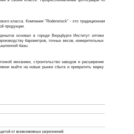
кого класса. Компания "Rodenstock" - это традиционная
ой продукции.
деншток основал в городе Вюрцбурге Институт оптики
по производству барометров, точных весов, измерительных
мышленной базы.
тонкой механики, строительство заводов и расширение
мени выйти на новые рынки сбыта и превратить марку
щитой от всевозможных загрязнений.