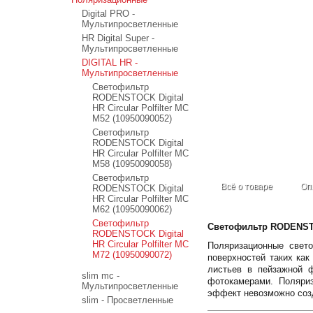
Digital PRO -
Мультипросветленные
HR Digital Super -
Мультипросветленные
DIGITAL HR -
Мультипросветленные
Светофильтр
RODENSTOCK Digital
HR Circular Polfilter MC
M52 (10950090052)
Светофильтр
RODENSTOCK Digital
HR Circular Polfilter MC
M58 (10950090058)
Светофильтр
Всё о товаре
Оп
RODENSTOCK Digital
HR Circular Polfilter MC
M62 (10950090062)
Светофильтр
Светофильтр RODENSTO
RODENSTOCK Digital
HR Circular Polfilter MC
Поляризационные свето
M72 (10950090072)
поверхностей таких как
листьев в пейзажной 
slim mc -
фотокамерами. Поляри
Мультипросветленные
эффект невозможно соз
slim - Просветленные