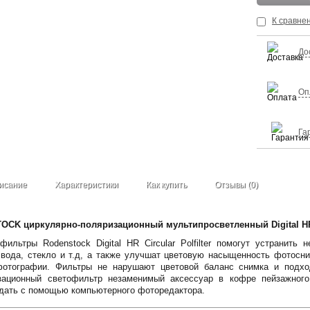
К сравне
До
Оп
Га
исание
Характеристики
Как купить
Отзывы (0)
CK циркулярно-поляризационный мультипросветленный Digital HR Ci
фильтры Rodenstock Digital HR Circular Polfilter помогут устранить
 вода, стекло и т.д, а также улучшат цветовую насыщенность фотосн
фотографии. Фильтры не нарушают цветовой баланс снимка и подх
зационный светофильтр незаменимый аксессуар в кофре пейзажног
дать с помощью компьютерного фоторедактора.