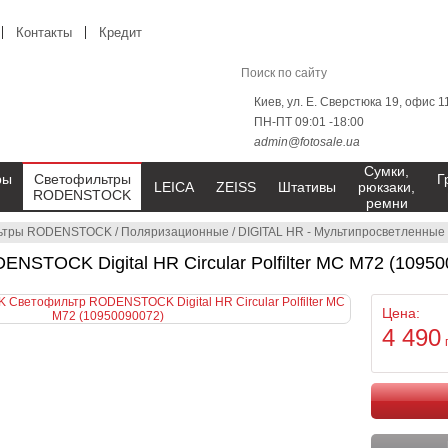
Контакты
Кредит
Киев, ул. Е. Сверстюка 19, офис 1
ПН-ПТ 09:01 -18:00
admin@fotosale.ua
Сумки,
ры
Светофильтры
Г
LEICA
ZEISS
Штативы
рюкзаки,
RODENSTOCK
ремни
ьтры RODENSTOCK
/
Поляризационные
/
DIGITAL HR - Мультипросветленные
NSTOCK Digital HR Circular Polfilter MC M72 (10950
Цена:
4 490