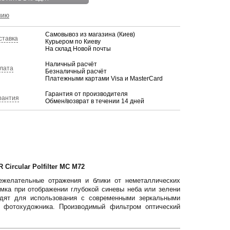
нию
Самовывоз из магазина (Киев)
ставка
Курьером по Киеву
На склад Новой почты
Наличный расчёт
лата
Безналичный расчёт
Платежными картами Visa и MasterCard
Гарантия от производителя
рантия
Обмен/возврат в течении 14 дней
rcular Polfilter MC M72
 нежелательные отражения и блики от неметаллических
имка при отображении глубокой синевы неба или зелени
одят для использования с современными зеркальными
о фотохудожника. Производимый фильтром оптический