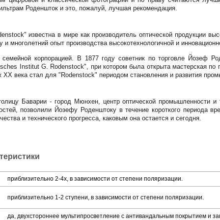
льтрам Роденшток и это, пожалуй, лучшая рекомендация.
enstock" известна в мире как производитель оптической продукции высо
у и многолетний опыт производства высокотехнологичной и инновационн
я семейной корпорацией. В 1877 году советник по торговле Йозеф Ро
tisches Institut G. Rodenstock", при котором была открыта мастерская 
ж XX века стал для "Rodenstock" периодом становления и развития про
толицу Баварии - город Мюнхен, центр оптической промышленности и 
стей, позволили Йозефу Роденштоку в течение короткого периода вре
чества и технического прогресса, каковым она остается и сегодня.
ктеристики
приблизительно 2-4х, в зависимости от степени поляризации.
приблизительно 1-2 ступени, в зависимости от степени поляризации.
да, двухстороннее мультипросветление с антивандальным покрытием и за