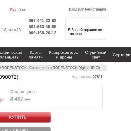
Вход
или
Регистрация
Рус
Укр
067-441-22-82
063-663-49-85
1-12, этаж 10
В Вашей корзине нет
099-168-26-12
товаров
рафические
Карты
Квадрокоптеры
Студийный
Сертифи
планшеты
памяти
и дроны
свет
/
RODENSTOCK
/
Светофильтр RODENSTOCK Digital HR Circular Polfilter MC M72 (10950090072)
090072)
Код товара:
27611
Старая цена:
8 487
грн
грн
КУПИТЬ
КУПИТЬ В КРЕДИТ