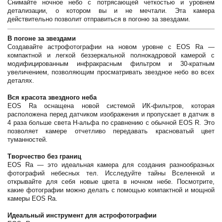
Снимайте ночное небо с потрясающей четкостью и уровнем
детализации, о котором вы и не мечтали. Эта камера
действительно позволит отправиться в погоню за звездами.
В погоне за звездами
Создавайте астрофотографии на новом уровне с EOS Ra —
компактной и легкой беззеркальной полнокадровой камерой с
модифицированным инфракрасным фильтром и 30-кратным
увеличением, позволяющим просматривать звездное небо во всех
деталях.
Вся красота звездного неба
EOS Ra оснащена новой системой ИК-фильтров, которая
расположена перед датчиком изображения и пропускает в датчик в
4 раза больше света H-альфа по сравнению с обычной EOS R. Это
позволяет камере отчетливо передавать красноватый цвет
туманностей.
Творчество без границ
EOS Ra — это идеальная камера для создания разнообразных
фотографий небесных тел. Исследуйте тайны Вселенной и
открывайте для себя новые цвета в ночном небе. Посмотрите,
какие фотографии можно делать с помощью компактной и мощной
камеры EOS Ra.
Идеальный инструмент для астрофотографии