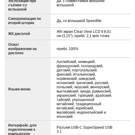
экспозиции при
Да, с совместимой внешней
съёмке со
вспышкой
вспышкой
Синхронизация по
Да, со вспышкой Speedlite
второй шторке
ЖК-экран Clear View LCD II 8,01
ЖК дисплей
см (3,15"), прибл. 2,1 млн точек
Охват
изображения на
прибл. 100%
дисплее
Английский, немецкий,
французский, голландский,
датский, португальский,
финский, итальянский,
норвежский, шведский,
испанский, греческий, русский,
польский, чешский, венгерский,
Языки меню
вьетнамский, хинди, румынский,
украинский, турецкий, арабский,
тайский, упрощенный
китайский, традиционный
китайский, корейский,
малайский, индонезийский и
японский
Интерфейс для
Разъем USB-C SuperSpeed USB
подключения к
3.1
компьютеру