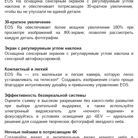
EOS Ra оснащена сенсорным экраном с регулируемым углом
наклона и обеспечивает потрясающее 30-кратное увеличение,
чтобы вы не упускали ни единой детали.
30-кратное увеличение
EOS Ra обеспечивает более мощное увеличение 180% при
просмотре изображений на ЖК-экране, позволяя рассмотреть
каждую деталь фотографии.
Экран с регулируемым углом наклона
Оснащена сенсорным экраном с регулируемым углом наклона и
сенсорной автофокусировкой.
Компактный и легкий
EOS Ra — это маленькая и легкая камера, которую легко
устанавливать на телескоп*. Создавать изображения стало проще
благодаря интуитивному дизайну и привычному управлению EOS.
Эффективность беззеркальной системы
Оцените съемку в высоком разрешении без какого-либо размытия
при выборе длительной выдержки, а также используйте
электронный видоискатель для «ночного видения» и
фокусируйтесь в условиях освещения до -6EV — идеальное
решение для создания творческих фотографий звездного неба.
Ночные пейзажи в потрясающем 4K
Создавайте видео и интервальные видео ночного неба в