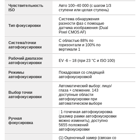
Чувствительность
Авто 100–40 000 (с шагом 1/3
ISO
ступени или целая ступень)
Система обнаружения
разности фаз с помощью
Тип фокусировки
датчика изображения (Dual
Pixel CMOS AF)
С областью 88% по
Система/точки
горизонтали и 100% по
автофокусировки
вертикали 1
Рабочий диапазон
EV -6 – 18 (при 23 °C и ISO 100)
автофокусировки
Режимы
Покадровая со следящей
автофокусировки
автофокусировкой
Автоматический выбор: лицо/
глаза + слежение. 143
Выбор точки
доступные области
автофокусировки
автофокусировки при
автоматическом выборе
: 1-точечная автофокусировка
(размер рамки автофокусировки
Ручная
можно изменить), доступно
фокусировка
5655 положений
автофокусировки
(1) Оценочный замер (связан со