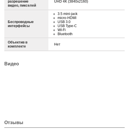
разрешение
UHD 4K (3840x2160)
видео, пикселей
3.5 mini-jack
micro-HDMI
Беспроводные
USB 3.0
интерфейсы
USB Type-C
WI-Fi
Bluetooth
Объектив в
Нет
комплекте
Видео
Отзывы