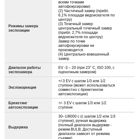
всеми точками
автофокусировки)
(2) Частичный замер (прибл.
6,1% площади видоискателя по
центру)
(3) Точечный замер:
Режимы замера
центральный точечный замер
экспозиции
(прибл. 2,7% площади
видоискателя по центру)
Замер по точке
автофокусировки не
производится
(4) Центрально-взвешенный
замер
Диапазон работы
EV -3 – 20 (при 23° C, ISO 100, с
экспозамера
оценочным замером)
+/-3 EV с шагом 1/3 или 1/2
ступени (может использоваться
Экспокорекция
совместно с брекетингом
автоэкспозиции)
Брекетинг
+/- 3 EV с шагом 1/3 или 1/2
автоэкспозиции
ступени
30–1/8000 с (с шагом 1/2 или 1/3
ступени), ручная выдержка
(полный диапазон выдержки -
Выдержка
режим BULB; Доступный
диапазон зависит от режима
съемки).