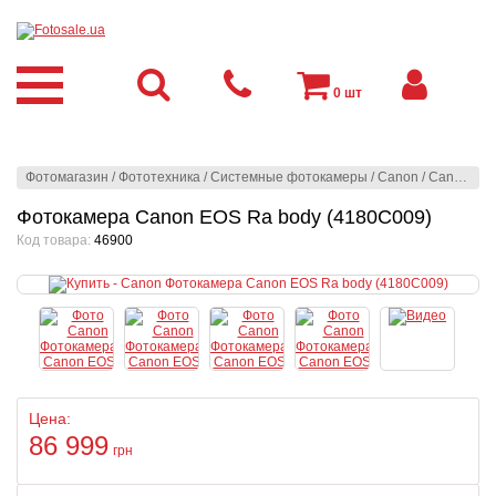
0
шт
Фотомагазин
/
Фототехника
/
Системные фотокамеры
/
Canon
/
Canon
/
Фо
Фотокамера Canon EOS Ra body (4180C009)
Код товара:
46900
Цена:
86 999
грн