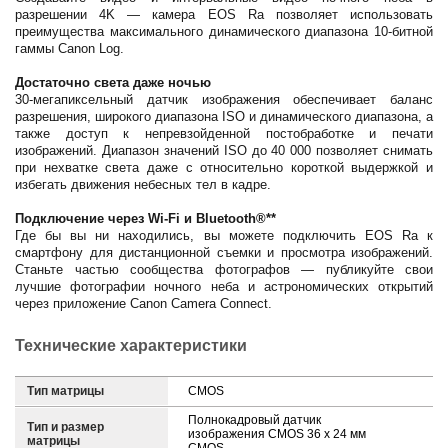
разрешении 4K — камера EOS Ra позволяет использовать
преимущества максимального динамического диапазона 10-битной
гаммы Canon Log.
Достаточно света даже ночью
30-мегапиксельный датчик изображения обеспечивает баланс
разрешения, широкого диапазона ISO и динамического диапазона, а
также доступ к непревзойденной постобработке и печати
изображений. Диапазон значений ISO до 40 000 позволяет снимать
при нехватке света даже с относительно короткой выдержкой и
избегать движения небесных тел в кадре.
Подключение через Wi-Fi и Bluetooth®**
Где бы вы ни находились, вы можете подключить EOS Ra к
смартфону для дистанционной съемки и просмотра изображений.
Станьте частью сообщества фотографов — публикуйте свои
лучшие фотографии ночного неба и астрономических открытий
через приложение Canon Camera Connect.
Технические характеристики
Тип матрицы
CMOS
Полнокадровый датчик
Тип и размер
изображения CMOS 36 x 24 мм
матрицы