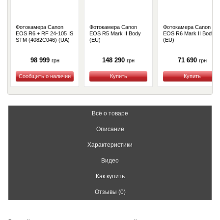
Фотокамера Canon
Фотокамера Canon
Фотокамера Canon
EOS R6 + RF 24-105 IS
EOS R5 Mark II Body
EOS R6 Mark II Body
STM (4082C046) (UA)
(EU)
(EU)
98 999
148 290
71 690
грн
грн
грн
Купить
Купить
Купить
Всё о товаре
Описание
Характеристики
Видео
Как купить
Отзывы (0)