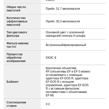
CMOS
Общее число
Прибл. 31,7 мегапикселя
пикселей
Колличество
эффективных
Прибл. 30,3 мегапикселя
пикселей
Тип цветового
Основной цвет с усиленной
фильтра
передачей спектра H-альфа
Фильтр нижних
Встроенный/фиксированный
частот
Процессор
обработки
DIGIC 8
изображения
Крепление объектива
RF (объективы EF и EF-S можно
устанавливать с помощью
адаптера EF-EOS R, адаптера
Байонет
EF-EOS R с кольцом
управления, адаптера EF-EOS
R с вставным фильтром;
несовместимо с объективами
EF-M)
Соотношение
3:2
сторон