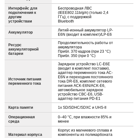
Интерфейс для
Беспроводная ЛВС
подключения к
(IEEE802.11b/g/n) (только 2,4
другим
ГГц), с поддержкой
устройствам
Bluetooth
Литий-ионный аккумулятор LP-
Аккумулятор
E6N (входит в комплект)/LP-E6
Продолжительность работы от
Ресурс
аккумулятора
аккумуляторной
Прибл. 370 кадров (при 23 °C)
батареи
Прибл. 350 (при 0 °C)
Зарядное устройство LC-E6E
(входит в комплект поставки),
адаптер переменного тока AC-
E6N и переходник постоянного
Источник питания
тока DR-E6, комплект сетевого
переменного тока
питания ACK-E6N/ACK-E6,
автомобильное зарядное
устройство CBC-E6, USB-
адаптер питания PD-E1
Карта памяти
1x SD/SDHC/SDXC и UHS-II
Операционная
0–40 °C, при влажности 85% и
среда
менее
Корпус из магниевого сплава и
Материал корпуса
компоненты из поликарбоната