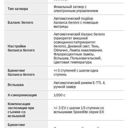
Фокальный затвор с
Тип затвора
электронным управлением
Автоматический подбор
Баланс белого
баланса белого с помощью
матрицы
Автоматический баланс белого
(приоритет внешней
освещенности/приоритет
Настройки
белого), Дневной свет, Тень,
баланса белого
Облачно, Лампа накаливания,
Флуоресцентные лампы,
Вспышка, Пользовательский,
Цветовая температура
Брекетинг
+/-3 ступеней с шагом одна
баланса белого
ступень
Автоматический режим E-TTL II,
Вспышка
ручной замер
X-синхронизация
1/200 с
Компенсация
экспозиции при
+/- 3 EV с шагом 1/3 ступени со
съемке со
вспышками Speedlite серии EX
вспышкой
Брекетинг