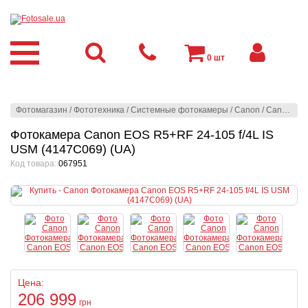
0
шт
Фотомагазин
/
Фототехника
/
Системные фотокамеры
/
Canon
/
Canon
/
Фо
Фотокамера Canon EOS R5+RF 24-105 f/4L IS
USM (4147C069) (UA)
Код товара:
067951
Цена:
206 999
грн