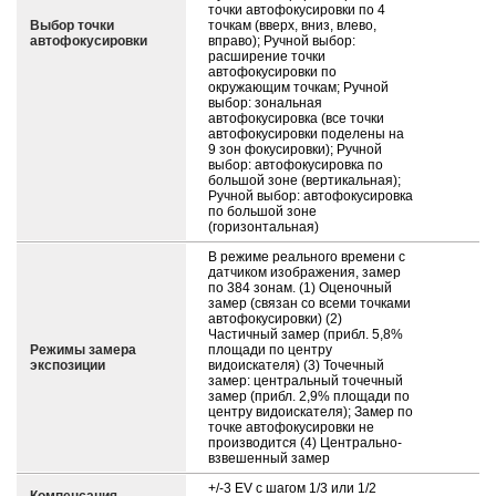
точки автофокусировки по 4
Выбор точки
точкам (вверх, вниз, влево,
автофокусировки
вправо); Ручной выбор:
расширение точки
автофокусировки по
окружающим точкам; Ручной
выбор: зональная
автофокусировка (все точки
автофокусировки поделены на
9 зон фокусировки); Ручной
выбор: автофокусировка по
большой зоне (вертикальная);
Ручной выбор: автофокусировка
по большой зоне
(горизонтальная)
В режиме реального времени с
датчиком изображения, замер
по 384 зонам. (1) Оценочный
замер (связан со всеми точками
автофокусировки) (2)
Частичный замер (прибл. 5,8%
Режимы замера
площади по центру
экспозиции
видоискателя) (3) Точечный
замер: центральный точечный
замер (прибл. 2,9% площади по
центру видоискателя); Замер по
точке автофокусировки не
производится (4) Центрально-
взвешенный замер
+/-3 EV с шагом 1/3 или 1/2