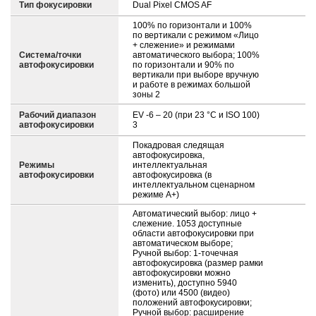
Тип фокусировки
Dual Pixel CMOS AF
100% по горизонтали и 100%
по вертикали с режимом «Лицо
+ слежение» и режимами
Система/точки
автоматического выбора; 100%
автофокусировки
по горизонтали и 90% по
вертикали при выборе вручную
и работе в режимах большой
зоны 2
Рабочий диапазон
EV -6 – 20 (при 23 °C и ISO 100)
автофокусировки
3
Покадровая следящая
автофокусировка,
Режимы
интеллектуальная
автофокусировки
автофокусировка (в
интеллектуальном сценарном
режиме A+)
Автоматический выбор: лицо +
слежение. 1053 доступные
области автофокусировки при
автоматическом выборе;
Ручной выбор: 1-точечная
автофокусировка (размер рамки
автофокусировки можно
изменить), доступно 5940
(фото) или 4500 (видео)
положений автофокусировки;
Ручной выбор: расширение