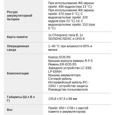
При использовании ЖК-экрана:
прибл. 490 кадров (при 23 °C);
При использовании ЖК-экрана:
Ресурс
прибл. 470 (при 0 °C); С
аккумуляторной
видоискателем: прибл. 320
батареи
кадров (при 23 °C) 14; С
видоискателем: прибл. 310 (при
0 °C)
1x CFexpress типа B, 1x
Карта памяти
SD/SDHC/SDXC и UHS-II
Операционная
1–40 °C при влажности 85% и
среда
менее
Корпус EOS R5
Крышка корпуса камеры R-F-5
Ремень ER-EOS R5
Зарядное устройство LC-E6E
LP-E6NH
Комплектация
Крышка аккумулятора
Сетевой кабель
Интерфейсный кабель IFC-
100U + устройство защиты
Руководство пользователя
Габариты (Ш х В х
135,8 x 97,5 x 88 мм
Г)
Прибл. 650 г (738 г с картой
Вес
памяти и аккумулятором)