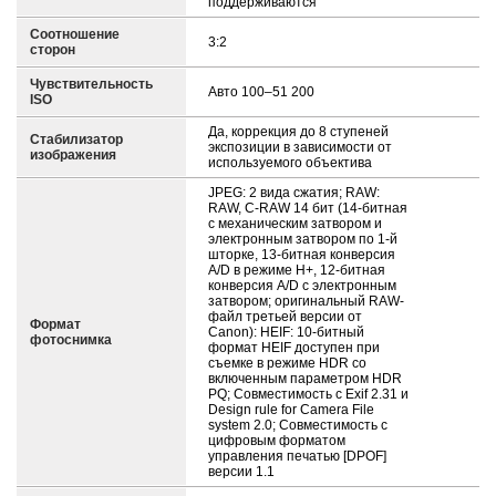
поддерживаются
Соотношение
3:2
сторон
Чувствительность
Авто 100–51 200
ISO
Да, коррекция до 8 ступеней
Стабилизатор
экспозиции в зависимости от
изображения
используемого объектива
JPEG: 2 вида сжатия; RAW:
RAW, C-RAW 14 бит (14-битная
с механическим затвором и
электронным затвором по 1-й
шторке, 13-битная конверсия
A/D в режиме H+, 12-битная
конверсия A/D с электронным
затвором; оригинальный RAW-
файл третьей версии от
Формат
Canon): HEIF: 10-битный
фотоснимка
формат HEIF доступен при
съемке в режиме HDR со
включенным параметром HDR
PQ; Совместимость с Exif 2.31 и
Design rule for Camera File
system 2.0; Совместимость с
цифровым форматом
управления печатью [DPOF]
версии 1.1