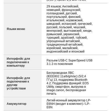
29 языков; Английский,
немецкий, французский,
голландский, датский,
португальский, финский,
итальянский, норвежский,
шведский, испанский, греческий,
русский, польский, чешский,
Языки меню
венгерский, вьетнамский, хинди,
румынский, украинский,
турецкий, арабский, тайский,
упрощенный китайский,
традиционный китайский,
корейский, малайский,
индонезийский и японский
Интерфейс для
Разъем USB-C SuperSpeed USB
подключения к
3.1 2-го поколения
компьютеру
Беспроводная ЛВС
(IEEE802.11a/b/g/n/ac) (5/2,4
Интерфейс для
ГГц) 13, поддержка Bluetooth
подключения к
4.2; Поддержка функций: EOS
другим
Utility, смартфон, выгрузка в
устройствам
image.canon, беспроводная
печать
Литий-ионный аккумулятор LP-
Аккумулятор
E6NH (входит в комплект) / LP-
E6N