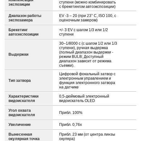
Компенсация
ступени (можно комбинировать
экспозиции
с брекетингом автоэкспозиции)
Диапазон работы
EV -3 – 20 (при 23° C, ISO 100, с
экспозамера
оценочным замером)
Брекетинг
+/- 3 EV с шагом 1/3 или 1/2
автоэкспозиции
ступени
30–1/8000 с (с шагом 1/2 или 1/3
ступени), ручная выдержка
(полный диапазон выдержки -
Выдержки
режим BULB; Доступный
диапазон зависит от режима
съемки).
Цифровой фокальный затвор с
электронным управлением и
Тип затвора
функция электронного затвора
на датчике
Характеристики
0,5-дюймовый электронный
видоискателя
видоискатель OLED
Угол охвата
Прибл. 100%
видоискателя
Увеличение
Прибл. 0,76x
Вынесенная
Прибл. 23 мм (от центра линзы
окулярная точка
окуляра)