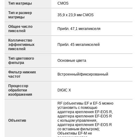
Тип матрицы
CMOS
Тип и размер
35,9 x 23,9 мм CMOS
матрицы
Общее число
Прибл. 47,1 мегапикселя
пикселей
Колличество
эффективных
Прибл. 45 мегапикселей
пикселей
Тип цветового
Основные цвета
фильтра
Фильтр нижних
Встроенный/фиксированный
частот
Процессор
обработки
DIGIC X
изображения
RF (объективы EF и EF-S можно
установить с помощью
адаптера крепления EF-EOS R,
адаптера крепления EF-EOS R
Объектив
с кольцом управления,
адаптера крепления EF-EOS R
со вставным фильтром);
Объективы EF-M не