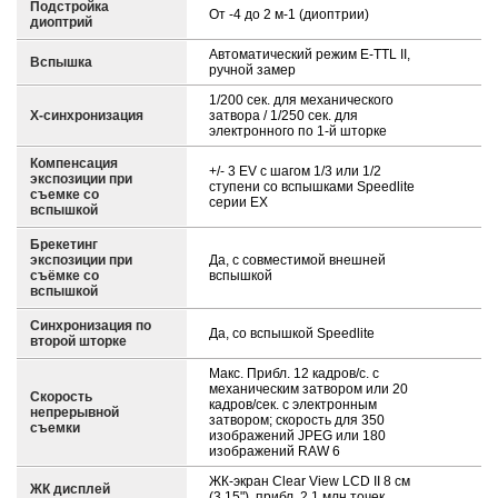
Подстройка
От -4 до 2 м-1 (диоптрии)
диоптрий
Автоматический режим E-TTL II,
Вспышка
ручной замер
1/200 сек. для механического
X-синхронизация
затвора / 1/250 сек. для
электронного по 1-й шторке
Компенсация
+/- 3 EV с шагом 1/3 или 1/2
экспозиции при
ступени со вспышками Speedlite
съемке со
серии EX
вспышкой
Брекетинг
экспозиции при
Да, с совместимой внешней
съёмке со
вспышкой
вспышкой
Синхронизация по
Да, со вспышкой Speedlite
второй шторке
Макс. Прибл. 12 кадров/с. с
механическим затвором или 20
Скорость
кадров/сек. с электронным
непрерывной
затвором; скорость для 350
съемки
изображений JPEG или 180
изображений RAW 6
ЖК-экран Clear View LCD II 8 см
ЖК дисплей
(3,15"), прибл. 2,1 млн точек