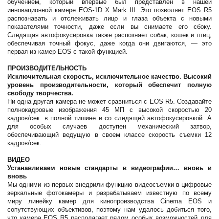
обучением, который впервые был представлен в нашей
инновационной камере EOS-1D X Mark III. Это позволяет EOS R5
распознавать и отслеживать лицо и глаза объекта с новыми
показателями точности, даже если вы снимаете его сбоку.
Следящая автофокусировка также распознает собак, кошек и птиц,
обеспечивая точный фокус, даже когда они двигаются, — это
первая из камер EOS с такой функцией.
ПРОИЗВОДИТЕЛЬНОСТЬ
Исключительная скорость, исключительное качество. Высокий
уровень производительности, который обеспечит полную
свободу творчества.
Ни одна другая камера не может сравниться с EOS R5. Создавайте
полнокадровые изображения 45 МП с высокой скоростью 20
кадров/сек. в полной тишине и со следящей автофокусировкой. А
для особых случаев доступен механический затвор,
обеспечивающий ведущую в своем классе скорость съемки 12
кадров/сек.
ВИДЕО
Устанавливаем новые стандарты в видеографии… вновь и
вновь
Мы одними из первых внедрили функцию видеосъемки в цифровые
зеркальные фотокамеры и разрабатываем известную по всему
миру линейку камер для кинопроизводства Cinema EOS и
сопутствующих объективов, поэтому нам удалось добиться того,
что камера EOS R5 располагает рядом особых возможностей для