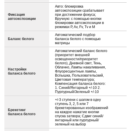
Авто: блокировка
автоэкспозиции срабатывает
Фиксация
при достижении фокуса;
автоэкспозиции
Вручную: с помощью кнопки
блокировки автоэкспозиции в
режимах P, Av, Fv, Tv и M
Автоматический подбор
Баланс белого
баланса белого с помощью
матрицы
Автоматический баланс белого
(приоритет внешней
освещенности/приоритет
белого), Дневной свет, Тень,
Облачно, Лампы накаливания,
Настройки
Флуоресцентные лампы,
баланса белого
Вспышка, Пользовательский,
Цветовая температура;
Компенсация баланса белого:
1. Синий/Янтарный +/-10 2.
Пурпурный/Зеленый +/-10
+/-3 ступени с шагом в одну
ступень 3, 2, 5 или 7
брекетированных изображений
Брекетинг
на каждое нажатие кнопки
баланса белого
спуска затвора; Сдвиг синий/
янтарный или пурпурный/
зеленый на выбор