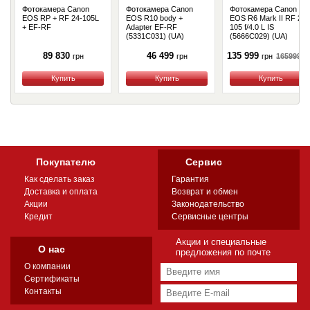
Фотокамера Canon
Фотокамера Canon
Фотокамера Canon
EOS RP + RF 24-105L
EOS R10 body +
EOS R6 Mark II RF 24-
+ EF-RF
Adapter EF-RF
105 f/4.0 L IS
(5331C031) (UA)
(5666C029) (UA)
89 830
46 499
135 999
165999
г
грн
грн
грн
Купить
Купить
Купить
Покупателю
Сервис
Как сделать заказ
Гарантия
Доставка и оплата
Возврат и обмен
Акции
Законодательство
Кредит
Сервисные центры
Акции и специальные
О нас
предложения по почте
О компании
Сертификаты
Контакты