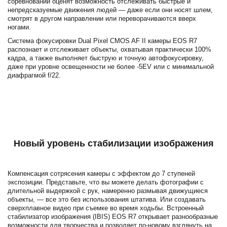
соревнований оценят возможность отслеживать быстрые и
непредсказуемые движения людей — даже если они носят шлем,
смотрят в другом направлении или переворачиваются вверх
ногами.
Система фокусировки Dual Pixel CMOS AF II камеры EOS R7
распознает и отслеживает объекты, охватывая практически 100%
кадра, а также выполняет быструю и точную автофокусировку,
даже при уровне освещенности не более -5EV или с минимальной
диафрагмой f/22.
Новый уровень стабилизации изображения
Компенсация сотрясения камеры с эффектом до 7 ступеней
экспозиции. Представьте, что вы можете делать фотографии с
длительной выдержкой с рук, намеренно размывая движущиеся
объекты, — все это без использования штатива. Или создавать
сверхплавное видео при съемке во время ходьбы. Встроенный
стабилизатор изображения (IBIS) EOS R7 открывает разнообразные
возможности для творчества и позволяет по-новому взглянуть на