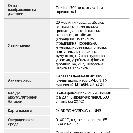
Охват
Прибл. 170° по вертикалі та
изображения на
горизонталі
дисплее
29 мов Англійська, арабська,
в’єтнамська, голландська,
грецька, данська, іспанська,
італійська, китайська
(спрощена), китайська
(традиційна), корейська,
Языки меню
німецька, норвезька, польська,
португальська, російська,
румунська, тайська, турецька,
угорська, українська, фінська,
французька, хінді, шведська,
чеська та японська
Перезаряджуваний літієво-
Аккумулятор
іонний акумулятор LP-E6NH (у
комплекті), LP-E6N, LP-E624
Ресурс
З РК-екраном: прибл. 770 знімків
аккумуляторной
(за 23 °) Видошукач: прибл. 500
батареи
знімків (за 23 °C)
Карта памяти
2x SD/SDHC/SDXC та UHS-II
Операционная
0–40 °C, відносна вологість 85
среда
% або менше
Основні компоненти – магнієвий