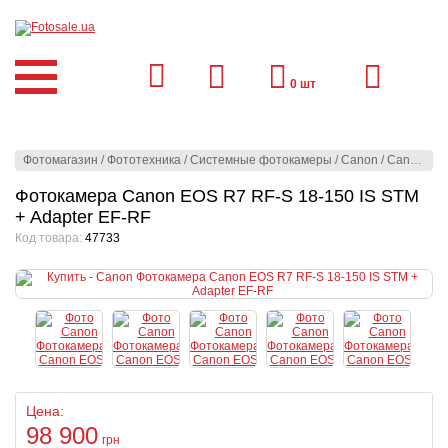
0
шт
Фотомагазин
/
Фототехника
/
Системные фотокамеры
/
Canon
/
Canon
/
Фо
Фотокамера Canon EOS R7 RF-S 18-150 IS STM
+ Adapter EF-RF
Код товара:
47733
Цена:
98 900
грн