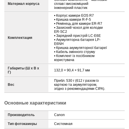
Материал корпуса
сплав і високоміцний
інженерний пластик
• Корпус камери EOS R7
• Кришка камери R-F-5
• Ремінець для камери ER-R7
• Захисний чохол для колодки
ER-SC2
• Зарядний пристрій LC-E6E
Комплектация
• Акумуляторна батарея LP-
E6NH
• Кришка акумуляторної батареї
• Кабель змінного струму
• Комплект із посібником
користувача
Габариты (Ш х В х
132,0 × 90,4 × 91,7 мм
Г)
Прибл. 530 г (612 г разом із
Вес
карткою та акумулятором,
згідно з рекомендаціями CIPA).
Основные характеристики
Производитель
Canon
Тип фотокамеры
Системная