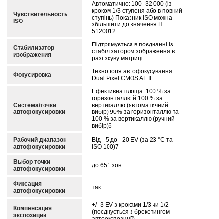
Автоматично: 100–32 000 (із
кроком 1/3 ступеня або в повний
Чувствительность
ступінь) Показник ISO можна
ISO
збільшити до значення H:
5120012.
Підтримується в поєднанні із
Стабилизатор
стабілізатором зображення в
изображения
разі зсуву матриці
Технологія автофокусування
Фокусировка
Dual Pixel CMOS AF II
Ефективна площа: 100 % за
горизонталлю й 100 % за
Система/точки
вертикаллю (автоматичний
автофокусировки
вибір) 90% за горизонталлю та
100 % за вертикаллю (ручний
вибір)6
Рабочий диапазон
Від –5 до –20 EV (за 23 °C та
автофокусировки
ISO 100)7
Выбор точки
до 651 зон
автофокусировки
Фиксация
так
автофокусировки
+/–3 EV з кроками 1/3 чи 1/2
Компенсация
(поєднується з брекетингом
экспозиции
автоекспозиції)