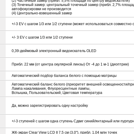
(2) Частичный замер (прибл. 5,5% площади по центру видоискателя)
(3) Точечный замер: центральный точечный замер (прибл. 2,7% площад
автофокусировки не производится
(4) Центрально-взвешенный замер
+/-3 EV с шагом 1/3 или 1/2 ступени (может использоваться совместно 
+/- 3 EV с шагом 1/3 или 1/2 ступени
0,39-дюймовый электронный видоискатель OLED
Прибл. 22 мм (от центра окулярной линзы) От -4 до 1 м-1 (диоптрии)
Автоматический подбор баланса белого с помощью матрицы
Автоматический баланс белого (приоритет внешней освещенности/приор
Лампа накаливания, Флуоресцентные лампы,
Вспышка, Пользовательский, Цветовая температура
Да, можно зарегистрировать одну настройку
+/-3 ступеней с шагом одна ступень Сдвиг синий/янтарный или пурпу
ЖК-экран Clear View LCD II 7,5 см (3,0"), прибл. 1,04 млн точек