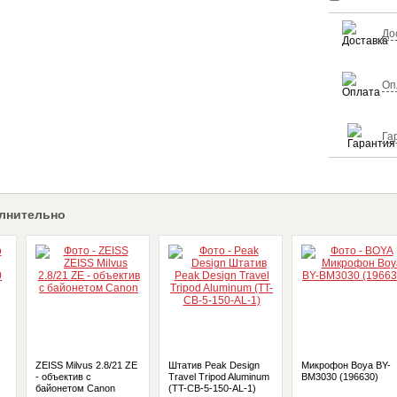
До
Оп
Га
лнительно
ZEISS Milvus 2.8/21 ZE
Штатив Peak Design
Микрофон Boya BY-
- объектив с
Travel Tripod Aluminum
BM3030 (196630)
байонетом Canon
(TT-CB-5-150-AL-1)