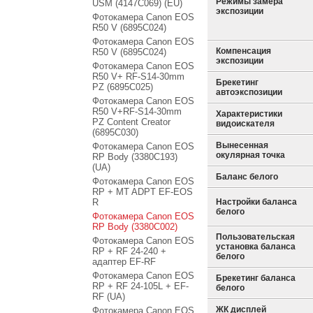
Режимы замера
USM (4147C069) (EU)
экспозиции
Фотокамера Canon EOS
R50 V (6895C024)
Фотокамера Canon EOS
Компенсация
R50 V (6895C024)
экспозиции
Фотокамера Canon EOS
R50 V+ RF-S14-30mm
Брекетинг
PZ (6895C025)
автоэкспозиции
Фотокамера Canon EOS
R50 V+RF-S14-30mm
Характеристики
PZ Content Creator
видоискателя
(6895C030)
Вынесенная
Фотокамера Canon EOS
окулярная точка
RP Body (3380C193)
(UA)
Баланс белого
Фотокамера Canon EOS
RP + MT ADPT EF-EOS
R
Настройки баланса
белого
Фотокамера Canon EOS
RP Body (3380C002)
Пользовательская
Фотокамера Canon EOS
установка баланса
RP + RF 24-240 +
белого
адаптер EF-RF
Фотокамера Canon EOS
Брекетинг баланса
RP + RF 24-105L + EF-
белого
RF (UA)
ЖК дисплей
Фотокамера Canon EOS