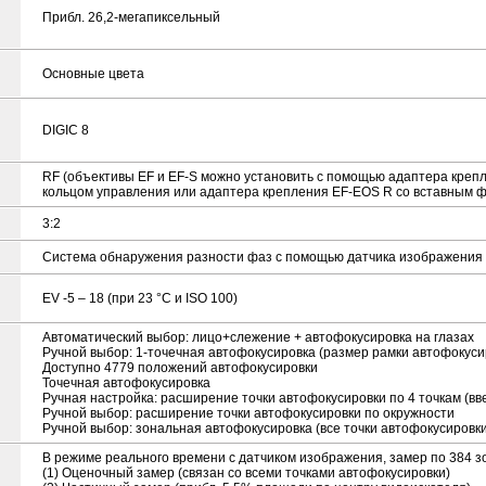
Прибл. 26,2-мегапиксельный
Основные цвета
DIGIC 8
RF (объективы EF и EF-S можно установить с помощью адаптера креп
кольцом управления или адаптера крепления EF-EOS R со вставным ф
3:2
Система обнаружения разности фаз с помощью датчика изображения (
EV -5 – 18 (при 23 °C и ISO 100)
Автоматический выбор: лицо+слежение + автофокусировка на глазах
Ручной выбор: 1-точечная автофокусировка (размер рамки автофокуси
Доступно 4779 положений автофокусировки
Точечная автофокусировка
Ручная настройка: расширение точки автофокусировки по 4 точкам (ввер
Ручной выбор: расширение точки автофокусировки по окружности
Ручной выбор: зональная автофокусировка (все точки автофокусировк
В режиме реального времени с датчиком изображения, замер по 384 з
(1) Оценочный замер (связан со всеми точками автофокусировки)