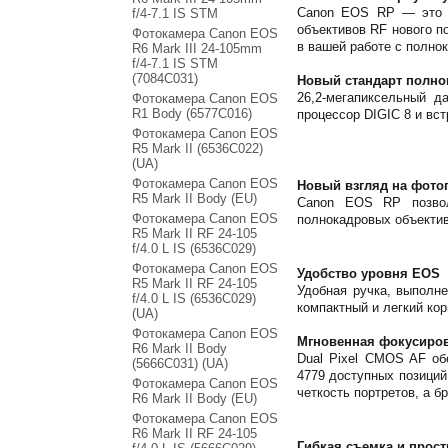
Canon EOS RP — это пр
f/4-7.1 IS STM
объективов RF нового п
Фотокамера Canon EOS
в вашей работе с полно
R6 Mark III 24-105mm
f/4-7.1 IS STM
(7084C031)
Новый стандарт полно
26,2-мегапиксельный 
Фотокамера Canon EOS
R1 Body (6577C016)
процессор DIGIC 8 и вс
Фотокамера Canon EOS
R5 Mark II (6536C022)
(UA)
Фотокамера Canon EOS
Новый взгляд на фот
R5 Mark II Body (EU)
Canon EOS RP позвол
Фотокамера Canon EOS
полнокадровых объектив
R5 Mark II RF 24-105
f/4.0 L IS (6536C029)
Фотокамера Canon EOS
Удобство уровня EOS
R5 Mark II RF 24-105
Удобная ручка, выполн
f/4.0 L IS (6536C029)
компактный и легкий кор
(UA)
Фотокамера Canon EOS
Мгновенная фокусиров
R6 Mark II Body
Dual Pixel CMOS AF об
(5666C031) (UA)
4779 доступных позиций
Фотокамера Canon EOS
четкость портретов, а 
R6 Mark II Body (EU)
Фотокамера Canon EOS
R6 Mark II RF 24-105
Гибкая съемка и прос