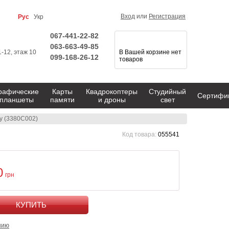
Вход
или
Регистрация
Рус
Укр
067-441-22-82
063-663-49-85
1-12, этаж 10
В Вашей корзине нет
099-168-26-12
товаров
рафические
Карты
Квадрокоптеры
Студийный
Сертифи
планшеты
памяти
и дроны
свет
y (3380C002)
Код товара:
055541
0
грн
КУПИТЬ
нию