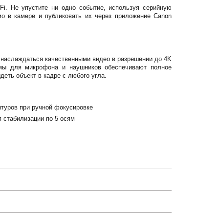
i. Не упустите ни одно событие, используя серийную
мо в камере и публиковать их через приложение Canon
м наслаждаться качественными видео в разрешении до 4K
емы для микрофона и наушников обеспечивают полное
еть объект в кадре с любого угла.
онтуров при ручной фокусировке
 стабилизации по 5 осям