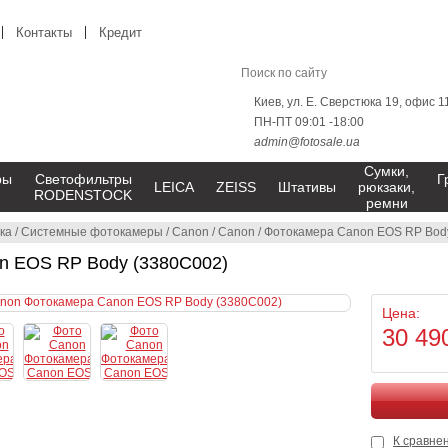
Контакты
Кредит
Киев, ул. Е. Сверстюка 19, офис 1
ПН-ПТ 09:01 -18:00
admin@fotosale.ua
Сумки,
ры
Светофильтры
Г
LEICA
ZEISS
Штативы
рюкзаки,
RODENSTOCK
ремни
ка
/
Системные фотокамеры
/
Canon
/
Canon
/
Фотокамера Canon EOS RP Bod
n EOS RP Body (3380C002)
Цена:
30 49
К сравне