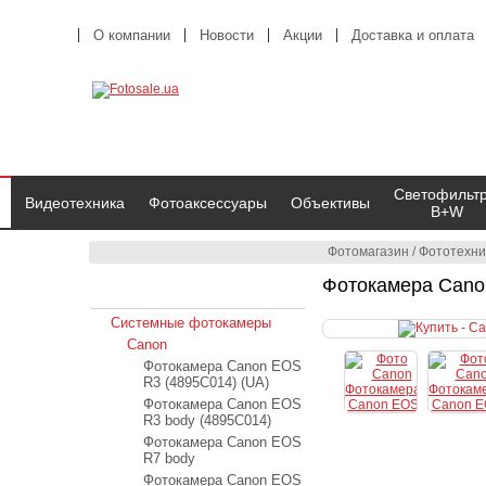
О компании
Новости
Акции
Доставка и оплата
Светофильт
Видеотехника
Фотоаксессуары
Объективы
B+W
Фотомагазин
/
Фототехни
Фотокамера Cano
Фототехника
Системные фотокамеры
Canon
Фотокамера Canon EOS
R3 (4895C014) (UA)
Фотокамера Canon EOS
R3 body (4895C014)
Фотокамера Canon EOS
R7 body
Фотокамера Canon EOS