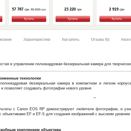
57 787
23 220
2 919
80 820
грн
грн
грн
грн
Купить
Купить
Купить
исание
Характеристики
Как купить
Отзывы (0)
Аксес
ростая в управлении полнокадровая беззеркальная камера для творческих
временные технологии
олнокадровая беззеркальная камера в компактном и легком корпусе
 и позволяет создавать фотографии нового уровня.
ультаты с Canon EOS RP демонстрируют любители фотографии, и узна
с объективами EF и EF-S для создания изображений с высоким уровнем 
удобным креплением объектива