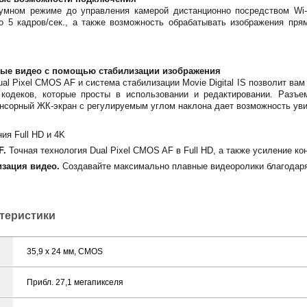
мном режиме до управления камерой дистанционно посредством Wi-F
о 5 кадров/сек., а также возможность обрабатывать изображения пря
ные видео с помощью стабилизации изображения
al Pixel CMOS AF и система стабилизации Movie Digital IS позволит ва
кодеков, которые просты в использовании и редактировании. Разъ
енсорный ЖК-экран с регулируемым углом наклона дает возможность увид
ия Full HD и 4K
F.
Точная технология Dual Pixel CMOS AF в Full HD, а также усиление к
изация видео.
Создавайте максимально плавные видеоролики благодаря
ктеристики
35,9 x 24 мм, CMOS
Прибл. 27,1 мегапикселя