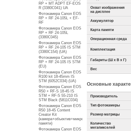
RP + MT ADPT EF-EOS
R (3380C041) UA
Охват изображения
на дисплее
Фотокамера Canon EOS
RP + RF 24-105L + EF-
Аккумулятор
RF
Фотокамера Canon EOS
Карта памяти
RP + RF 24-105L
(3380C045)
Операционная среда
Фотокамера Canon EOS
RP + RF 24-105 IS STM
Комплектация
(3380C154) (UA)
Фотокамера Canon EOS
Габариты (Ш х В х Г)
RP + RF 24-105 IS STM
(EU)
Вес
Фотокамера Canon EOS
R100 kit 18-45mm IS
STM (6052C034) (UA)
Основные характе
Фотокамера Canon EOS
R50 + RF-S 18-45 IS
STM + RF-S 55-210 IS
Производитель
STM Black (5811C034)
Тип фотокамеры
Фотокамера Canon EOS
R50 18-45 Content
Creator Kit
Размер матрицы
(камера+объектив+микрофон+штатив+карта
памяти)
Количество
мегапикселей
Фотокамера Canon EOS