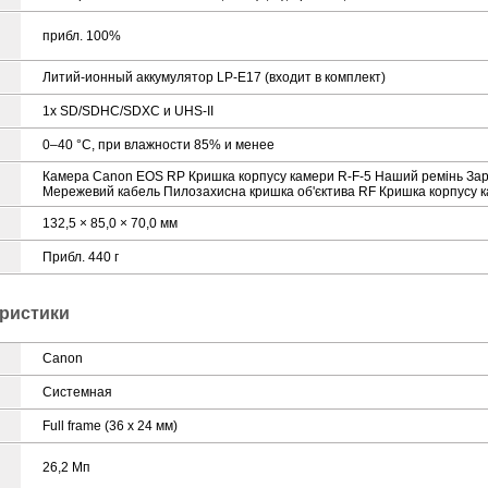
прибл. 100%
Литий-ионный аккумулятор LP-E17 (входит в комплект)
1x SD/SDHC/SDXC и UHS-II
0–40 °C, при влажности 85% и менее
Камера Canon EOS RP Кришка корпусу камери R-F-5 Наший ремінь За
Мережевий кабель Пилозахисна кришка об'єктива RF Кришка корпусу к
132,5 × 85,0 × 70,0 мм
Прибл. 440 г
ристики
Canon
Системная
Full frame (36 x 24 мм)
26,2 Мп