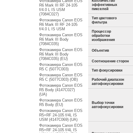
Фотокамера Canon EOS
Колличество
эффективных
R6 Mark III RF 24-105
пикселей
f/4.0 L IS USM
(7084C027)
Тип цветового
Фотокамера Canon EOS
фильтра
R6 Mark III RF 24-105
f/4.0 L IS USM
Процессор
Фотокамера Canon EOS
обработки
R6 Mark III Body
изображения
(7084C035)
Фотокамера Canon EOS
Объектив
R6 Mark III Body
(7084C035) (EU)
Соотношение сторон
Фотокамера Canon EOS
R5 C (5077C003)
Тип фокусировки
Фотокамера Canon EOS
R5 C (5077C003) (OB)
Рабочий диапазон
автофокусировки
Фотокамера Canon EOS
R5 Body (4147C027)
(UA)
Фотокамера Canon EOS
Выбор точки
R5 Body (EU)
автофокусировки
Фотокамера Canon EOS
R5+RF 24-105 f/4L IS
USM (4147C069) (UA)
Фотокамера Canon EOS
R5+RF 24-105 f/4L IS