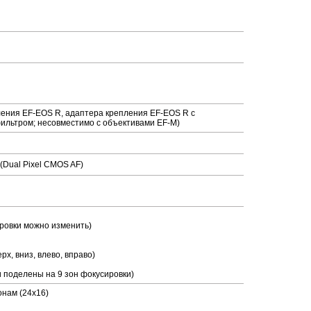
ления EF-EOS R, адаптера крепления EF-EOS R с
ильтром; несовместимо с объективами EF-M)
Dual Pixel CMOS AF)
ровки можно изменить)
х, вниз, влево, вправо)
и поделены на 9 зон фокусировки)
онам (24x16)