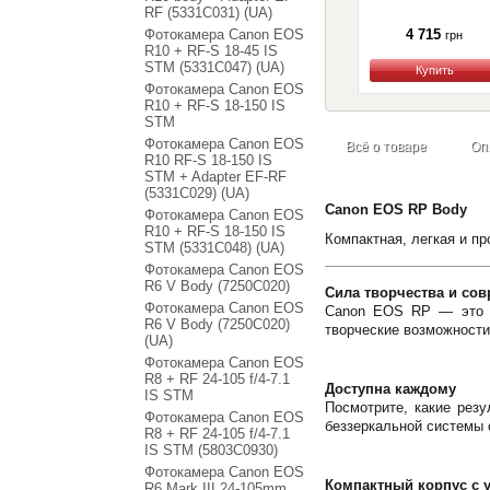
RF (5331C031) (UA)
Фотокамера Canon EOS
4 715
грн
R10 + RF-S 18-45 IS
STM (5331C047) (UA)
Купить
Фотокамера Canon EOS
R10 + RF-S 18-150 IS
STM
Фотокамера Canon EOS
Всё о товаре
Оп
R10 RF-S 18-150 IS
STM + Adapter EF-RF
(5331C029) (UA)
Canon EOS RP Body
Фотокамера Canon EOS
R10 + RF-S 18-150 IS
Компактная, легкая и п
STM (5331C048) (UA)
Фотокамера Canon EOS
R6 V Body (7250C020)
Сила творчества и со
Фотокамера Canon EOS
Canon EOS RP — это п
R6 V Body (7250C020)
творческие возможности
(UA)
Фотокамера Canon EOS
R8 + RF 24-105 f/4-7.1
Доступна каждому
IS STM
Посмотрите, какие рез
Фотокамера Canon EOS
беззеркальной системы 
R8 + RF 24-105 f/4-7.1
IS STM (5803C0930)
Фотокамера Canon EOS
Компактный корпус с 
R6 Mark III 24-105mm