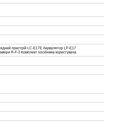
рядний пристрій LC-E17E Акумулятор LP-E17
амери R-F-3 Комплект посібника користувача