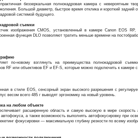
актичная беззеркальная полнокадровая камера с невероятным твор
околения. Большой диаметр, быстрое время отклика и короткий задний о
кадровой системой будущего.
кадровой съемки
датчик изображения CMOS, установленный в камере Canon EOS RP,
троенная функция DLO позволяют тратить меньше времени на постобрабо
ографию
яет по-новому взглянуть на преимущества полнокадровой съемк
ов RF или объективов EF и EF-S, которые можно подключить к камере c
енная в стиле EOS, сенсорный экран высокого разрешения с регулиру
пус весом всего 485 г выводят эргономику на новый уровень.
ка на любом объекте
еспечивает расширенную область и самую высокую в мире скорость ав
 автофокуса, а также возможность выполнять автофокусировку при осв
брекетинг фокусировки — максимальную глубину резкости по всему изоб
тые возможности подключения