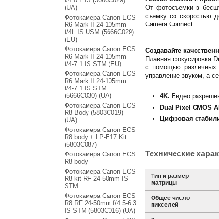
f/4.0 L IS (5666C029)
(UA)
От фотосъемки в бесшу
съемку со скоростью д
Фотокамера Canon EOS
Camera Connect.
R6 Mark II 24-105mm
f/4L IS USM (5666C029)
(EU)
Фотокамера Canon EOS
Создавайте качествен
R6 Mark II 24-105mm
Плавная фокусировка Du
f/4-7.1 IS STM (EU)
с помощью различных 
Фотокамера Canon EOS
управление звуком, а с
R6 Mark II 24-105mm
f/4-7.1 IS STM
(5666C030) (UA)
4K.
Видео разрешен
Фотокамера Canon EOS
Dual Pixel CMOS A
R8 Body (5803C019)
Цифровая стабил
(UA)
Фотокамера Canon EOS
R8 body + LP-E17 Kit
(5803C087)
Технические хара
Фотокамера Canon EOS
R8 body
Фотокамера Canon EOS
Тип и размер
R8 kit RF 24-50mm IS
матрицы
STM
Фотокамера Canon EOS
Общее число
R8 RF 24-50mm f/4.5-6.3
пикселей
IS STM (5803C016) (UA)