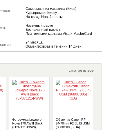
Самовывоз из магазина (Киев)
ставка
Курьером по Киеву
На склад Новой почты
Наличный расчёт
лата
Безналичный расчёт
Платежными картами Visa и MasterCard
24 месяца.
рантия
Обмен/возврат в течении 14 дней
смотреть все
Фотосумка Lowepro
Объектив Canon RF
Алюминиевый штат
Nova 170 AW II Black
24-70mm F2.8L IS USM
Benro FGP28A
(LP37121-PWW)
(3680C005) (UA)
"SystemGO Plus"