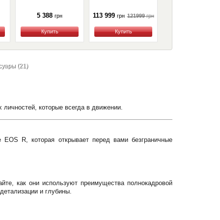
(FGP28A)
5 388
113 999
6 790
121999
грн
грн
грн
грн
Купить
Купить
Купить
суары (21)
 личностей, которые всегда в движении.
 EOS R, которая открывает перед вами безграничные
йте, как они используют преимущества полнокадровой
детализации и глубины.