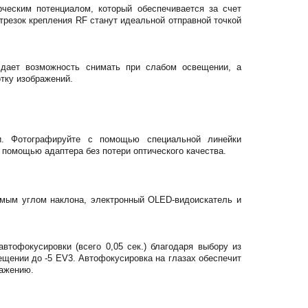
ческим потенциалом, который обеспечивается за счет
трезок крепления RF станут идеальной отправной точкой
 дает возможность снимать при слабом освещении, а
тку изображений.
и. Фотографируйте с помощью специальной линейки
 помощью адаптера без потери оптического качества.
емым углом наклона, электронный OLED-видоискатель и
тофокусировки (всего 0,05 сек.) благодаря выбору из
ещении до -5 EV3. Автофокусировка на глазах обеспечит
ражению.