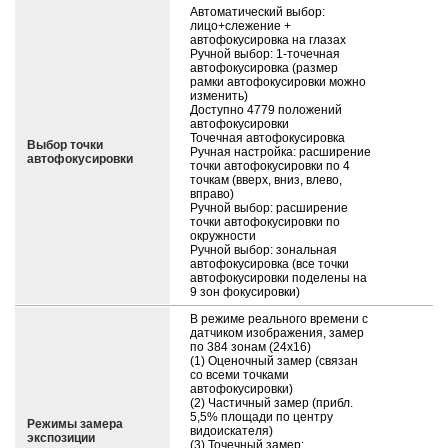
Автоматический выбор:
лицо+слежение +
автофокусировка на глазах
Ручной выбор: 1-точечная
автофокусировка (размер
рамки автофокусировки можно
изменить)
Доступно 4779 положений
автофокусировки
Точечная автофокусировка
Выбор точки
Ручная настройка: расширение
автофокусировки
точки автофокусировки по 4
точкам (вверх, вниз, влево,
вправо)
Ручной выбор: расширение
точки автофокусировки по
окружности
Ручной выбор: зональная
автофокусировка (все точки
автофокусировки поделены на
9 зон фокусировки)
В режиме реального времени с
датчиком изображения, замер
по 384 зонам (24x16)
(1) Оценочный замер (связан
со всеми точками
автофокусировки)
(2) Частичный замер (прибл.
5,5% площади по центру
Режимы замера
видоискателя)
экспозиции
(3) Точечный замер: