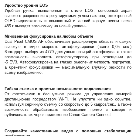
Удобство уровня EOS
Удобная ручка, выполненная в стиле EOS, сенсорный экран
высокого разрешения с регулируемым углом наклона, электронный
OLED-видоискатель и компактный и легкий корпус весом всего
485 г выводят эргономику на новый уровень.
Мгновенная фокусировка на любом объекте
Dual Pixel CMOS AF обеспечивает расширенную область и самую
высокую в мире скорость автофокусировки (всего 0,05 сек.)
благодаря выбору из 4779 доступных позиций автофокуса, а также
возможность выполнять автофокусировку при освещении до
-5 EV3. Автофокусировка на глазах обеспечит четкость портретов,
а брекетинг фокусировки — максимальную глубину резкости по
всему изображению.
Гибкая съемка и простые возможности подключения
От фотосъемки в бесшумном режиме до управления камерой
дистанционно посредством Wi-Fi. Не упустите ни одно событие,
используя серийную съемку со скоростью до 5 кадров/сек., а также
возможность обрабатывать изображения прямо в камере и
публиковать их через приложение Canon Camera Connect.
Создавайте качественные видео с помощью стабилизации