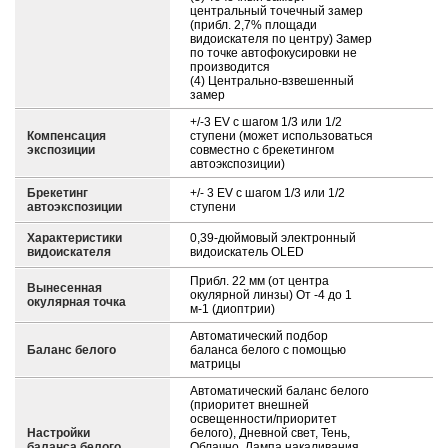
центральный точечный замер
(прибл. 2,7% площади
видоискателя по центру) Замер
по точке автофокусировки не
производится
(4) Центрально-взвешенный
замер
+/-3 EV с шагом 1/3 или 1/2
Компенсация
ступени (может использоваться
экспозиции
совместно с брекетингом
автоэкспозиции)
Брекетинг
+/- 3 EV с шагом 1/3 или 1/2
автоэкспозиции
ступени
Характеристики
0,39-дюймовый электронный
видоискателя
видоискатель OLED
Прибл. 22 мм (от центра
Вынесенная
окулярной линзы) От -4 до 1
окулярная точка
м-1 (диоптрии)
Автоматический подбор
Баланс белого
баланса белого с помощью
матрицы
Автоматический баланс белого
(приоритет внешней
освещенности/приоритет
Настройки
белого), Дневной свет, Тень,
баланса белого
Облачно, Лампа накаливания,