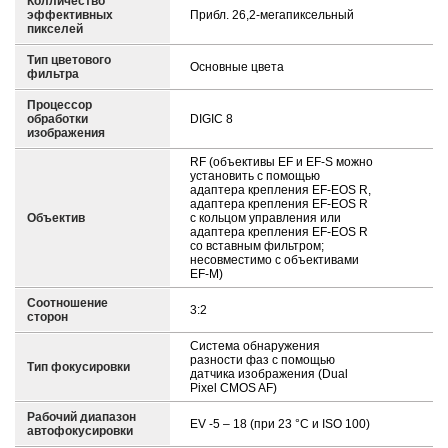
Колличество
эффективных
Прибл. 26,2-мегапиксельный
пикселей
Тип цветового
Основные цвета
фильтра
Процессор
обработки
DIGIC 8
изображения
RF (объективы EF и EF-S можно
установить с помощью
адаптера крепления EF-EOS R,
адаптера крепления EF-EOS R
Объектив
с кольцом управления или
адаптера крепления EF-EOS R
со вставным фильтром;
несовместимо с объективами
EF-M)
Соотношение
3:2
сторон
Система обнаружения
разности фаз с помощью
Тип фокусировки
датчика изображения (Dual
Pixel CMOS AF)
Рабочий диапазон
EV -5 – 18 (при 23 °C и ISO 100)
автофокусировки