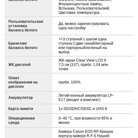
Флуоресцентные лампы,
Вспышка, Пользовательский,
Цветовая температура
Пользовательская
Да, можно зарегистрировать
установка
одну настройку
баланса белого
+/-3 ступеней с шагом одна
Брекетинг
ступень Сдвиг синий/янтарный
баланса белого
или пурпурный/зеленый на
выбор
ЖК-экран Clear View LCD II
ЖК дисплей
7,5 см (3,0"), прибл. 1,04 млн
точек
Охват
изображения на
прибл. 100%
дисплее
Литий-ионный аккумулятор LP-
Аккумулятор
E17 (входит в комплект)
Карта памяти
1x SD/SDHC/SDXC и UHS-II
Операционная
0–40 °C, при влажности 85% и
среда
менее
Камера Canon EOS RP Кришка
корпусу камери R-F-5 Наший