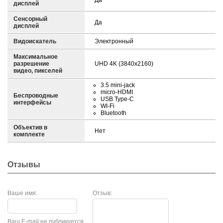
Да
дисплей
Сенсорный
Да
дисплей
Видоискатель
Электронный
Максимальное
разрешение
UHD 4K (3840x2160)
видео, пикселей
3.5 mini-jack
micro-HDMI
Беспроводные
USB Type-C
интерфейсы
WI-Fi
Bluetooth
Объектив в
Нет
комплекте
Отзывы
Ваше имя:
Отзыв:
Ваш E-mail:
не публикуется