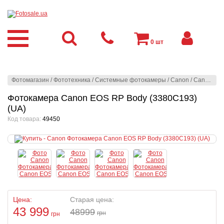
0
шт
Фотомагазин
/
Фототехника
/
Системные фотокамеры
/
Canon
/
Canon
/
Фо
Фотокамера Canon EOS RP Body (3380C193)
(UA)
Код товара:
49450
Цена:
Старая цена:
43 999
48999
грн
грн