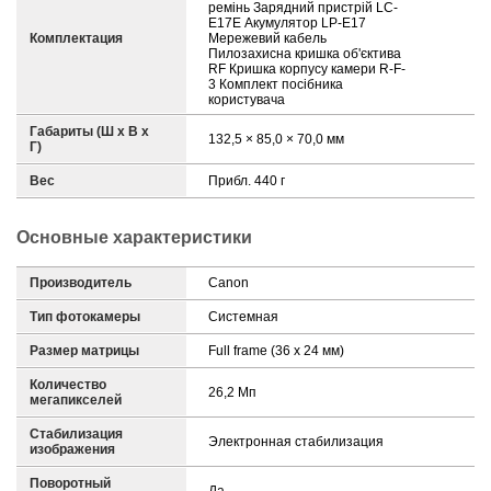
ремінь Зарядний пристрій LC-
E17E Акумулятор LP-E17
Комплектация
Мережевий кабель
Пилозахисна кришка об'єктива
RF Кришка корпусу камери R-F-
3 Комплект посібника
користувача
Габариты (Ш х В х
132,5 × 85,0 × 70,0 мм
Г)
Вес
Прибл. 440 г
Основные характеристики
Производитель
Canon
Тип фотокамеры
Системная
Размер матрицы
Full frame (36 x 24 мм)
Количество
26,2 Мп
мегапикселей
Стабилизация
Электронная стабилизация
изображения
Поворотный