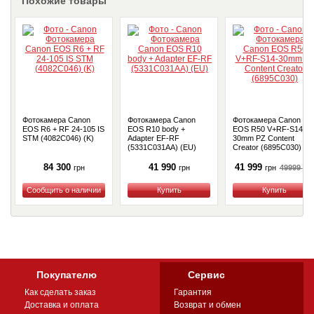
Похожие товары
Фотокамера Canon
Фотокамера Canon
Фотокамера Canon
EOS R6 + RF 24-105 IS
EOS R10 body +
EOS R50 V+RF-S14-
STM (4082C046) (K)
Adapter EF-RF
30mm PZ Content
(5331C031AA) (EU)
Creator (6895C030)
84 300
41 990
41 999
49999
грн
грн
грн
грн
Купить
Купить
Купить
Покупателю
Сервис
Как сделать заказ
Гарантия
Доставка и оплата
Возврат и обмен