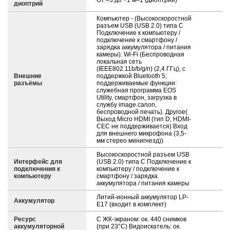
От –3 до +1 м–1 (диоптрий)
диоптрий
Компьютер - (Высокоскоростной
разъем USB (USB 2.0) типа C
Подключение к компьютеру /
подключение к смартфону /
зарядка аккумулятора / питания
камеры). Wi-Fi (Беспроводная
локальная сеть
(IEEE802.11b/b/g/n) (2,4 ГГц), с
Внешние
поддержкой Bluetooth 5;
разъёмы
поддерживаемые функции:
служебная программа EOS
Utility, смартфон, загрузка в
службу image.canon,
беспроводной печать). Другое(
Выход Micro HDMI (тип D, HDMI-
CEC не поддерживается) Вход
для внешнего микрофона (3,5-
мм стерео минигнезд))
Высокоскоростной разъем USB
Интерфейс для
(USB 2.0) типа C Подключение к
подключения к
компьютеру / подключение к
компьютеру
смартфону / зарядка
аккумулятора / питания камеры
Литий-ионный аккумулятор LP-
Аккумулятор
E17 (входит в комплект)
Ресурс
С ЖК-экраном: ок. 440 снимков
аккумуляторной
(при 23°C) Видоискатель: ок.