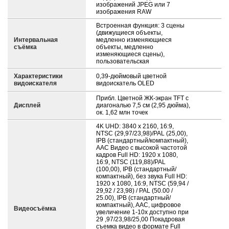
изображений JPEG или 7
изображения RAW
Встроенная функция: 3 сцены
(движущиеся объекты,
Интервальная
медленно изменяющиеся
съёмка
объекты, медленно
изменяющиеся сцены),
пользовательская
Характеристики
0,39-дюймовый цветной
видоискателя
видоискатель OLED
Прибл. Цветной ЖК-экран TFT с
Дисплей
диагональю 7,5 см (2,95 дюйма),
ок. 1,62 млн точек
4K UHD: 3840 x 2160, 16:9,
NTSC (29,97/23,98)/PAL (25,00),
IPB (стандартный/компактный),
AAC Видео с высокой частотой
кадров Full HD: 1920 x 1080,
16:9, NTSC (119,88)/PAL
(100,00), IPB (стандартный/
компактный), без звука Full HD:
1920 x 1080, 16:9, NTSC (59,94 /
29,92 / 23,98) / PAL (50.00 /
25.00), IPB (стандартный/
компактный), AAC, цифровое
Видеосъёмка
увеличение 1-10x доступно при
29 ,97/23,98/25,00 Покадровая
съемка видео в формате Full