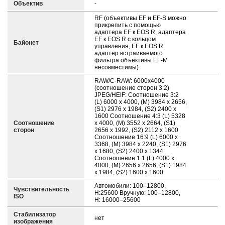
Объектив
-
RF (объективы EF и EF-S можно
прикрепить с помощью
адаптера EF к EOS R, адаптера
EF к EOS R с кольцом
Байонет
управления, EF к EOS R
адаптер встраиваемого
фильтра объективы EF-M
несовместимы)
RAW/C-RAW: 6000x4000
(соотношение сторон 3:2)
JPEG/HEIF: Соотношение 3:2
(L) 6000 x 4000, (M) 3984 x 2656,
(S1) 2976 x 1984, (S2) 2400 x
1600 Соотношение 4:3 (L) 5328
Соотношение
x 4000, (M) 3552 x 2664, (S1)
сторон
2656 x 1992, (S2) 2112 x 1600
Соотношение 16:9 (L) 6000 x
3368, (M) 3984 x 2240, (S1) 2976
x 1680, (S2) 2400 x 1344
Соотношение 1:1 (L) 4000 x
4000, (M) 2656 x 2656, (S1) 1984
x 1984, (S2) 1600 x 1600
Автомобили: 100–12800,
Чувствительность
H:25600 Вручную: 100–12800,
ISO
H: 16000–25600
Стабилизатор
нет
изображения