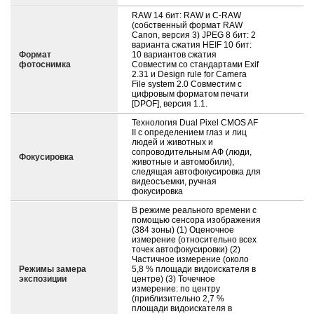
RAW 14 бит: RAW и С-RAW
(собственный формат RAW
Canon, версия 3) JPEG 8 бит: 2
варианта сжатия HEIF 10 бит:
Формат
10 вариантов сжатия
фотоснимка
Совместим со стандартами Exif
2.31 и Design rule for Camera
File system 2.0 Совместим с
цифровым форматом печати
[DPOF], версия 1.1.
Технология Dual Pixel CMOS AF
II с определением глаз и лиц
людей и животных и
сопроводительным АФ (люди,
Фокусировка
животные и автомобили),
следящая автофокусировка для
видеосъемки, ручная
фокусировка
В режиме реального времени с
помощью сенсора изображения
(384 зоны) (1) Оценочное
измерение (относительно всех
точек автофокусировки) (2)
Частичное измерение (около
Режимы замера
5,8 % площади видоискателя в
экспозиции
центре) (3) Точечное
измерение: по центру
(приблизительно 2,7 %
площади видоискателя в