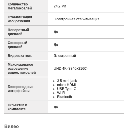
Количество
24,2 Mп
мегапикселей
Стабилизация
Электронная стабилизация
изображения
Поворотный
Да
дисплей
Сенсорный
Да
дисплей
Видоискатель
Электронный
Максимальное
разрешение
UHD 4K (3840x2160)
видео, пикселей
3.5 mini-jack
micro-HDMI
Беспроводные
USB Type-C
интерфейсы
WI-Fi
Bluetooth
Объектив в
Да
комплекте
Видео