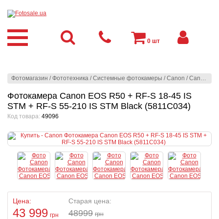
0
шт
Фотомагазин
/
Фототехника
/
Системные фотокамеры
/
Canon
/
Canon
/
Фо
Фотокамера Canon EOS R50 + RF-S 18-45 IS
STM + RF-S 55-210 IS STM Black (5811C034)
Код товара:
49096
Цена:
Старая цена:
43 999
48999
грн
грн