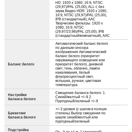
HD: 1920 x 1080, 16:9, NTSC
(29,97)/PAL (25,00), ALL-I, без
звука Видео HDR: 1920 x 1080,
16:9, NTSC (29,97)/PAL (25,00),
IPB (стандартный), AAC
Творческие фильтры: 1920 x
1080, 16:9, NTSC
(29,97/23,98)/PAL (25,00), IPB
(стандартный/компактный), AAC
Автоматический баланс белого
по данным сенсора
изображения Автоматический
баланс белого (приоритет
окружающего освещения или
Баланс белого
приоритет белого), дневной
свет, тень, облачно, лампа
накаливания, белый
флуоресцентный свет,
вспышка, ручная, цветовая
температура
Смещение баланса белого: 1.
Настройки
Синий/желтый +/–9 2.
баланса белого
Пурпурный/зеленый +/–9
+/–3 уровня (с шагом в полную
Брекетинг
степень) Выбор смещения по
баланса белого
шкале синий/желтый или
пурпурный/зеленый
Подстройка