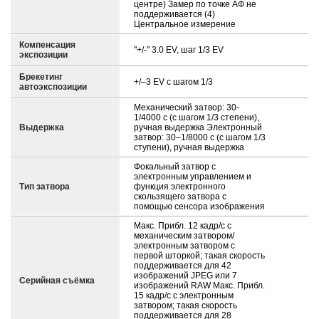
центре) Замер по точке АФ не
поддерживается (4)
Центральное измерение
Компенсация
"+/-" 3.0 EV, шаг 1/3 EV
экспозиции
Брекетинг
+/–3 EV с шагом 1/3
автоэкспозиции
Механический затвор: 30-
1/4000 с (с шагом 1/3 степени),
Выдержка
ручная выдержка Электронный
затвор: 30–1/8000 с (с шагом 1/3
ступени), ручная выдержка
Фокальный затвор с
электронным управлением и
Тип затвора
функция электронного
скользящего затвора с
помощью сенсора изображения
Макс. Прибл. 12 кадр/с с
механическим затвором/
электронным затвором с
первой шторкой; такая скорость
поддерживается для 42
изображений JPEG или 7
Серийная съёмка
изображений RAW Макс. Прибл.
15 кадр/с с электронным
затвором; такая скорость
поддерживается для 28