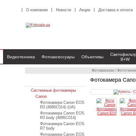
О компании
Новости
Акции
Доставка и оплата
Светофильт
Видеотехника
Фотоаксессуары
Объективы
B+W
Фотомагазин
/
Фототехни
Фотокамера Cano
Фототехника
Системные фотокамеры
Canon
Фотокамера Canon EOS
R3 (4895C014) (UA)
Фотокамера Canon EOS
R3 body (4895C014)
Фотокамера Canon EOS
R7 body
Фотокамера Canon EOS