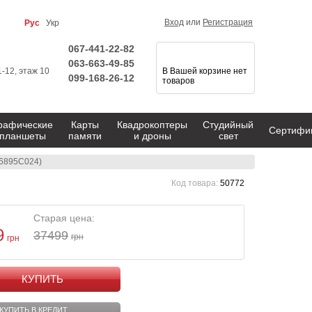
Вход
или
Регистрация
Рус
Укр
067-441-22-82
063-663-49-85
1-12, этаж 10
В Вашей корзине нет
099-168-26-12
товаров
рафические
Карты
Квадрокоптеры
Студийный
Сертифи
планшеты
памяти
и дроны
свет
(6895C024)
Код товара:
50772
Старая цена:
9
37499
грн
грн
КУПИТЬ
КУПИТЬ В КРЕДИТ