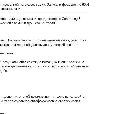
тированной на видеосъемку. Запись в формате 4K 60p1
ессом съемки
ностями видеосъемки, среди которых Canon Log 3,
ческой съемки и лучшего контроля.
ми. Независимо от того, снимаете ли вы видеоблог на
могая вам легко создавать динамический контент.
шествий
 Сразу начинайте съемку с помощью кнопки записи на
 Вы всегда можете использовать цифровую стабилизацию
дьбе.
ля дополнительной детализации, а также используйте
 интеллектуальная автофокусировка обеспечивают
зоры