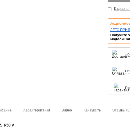
К сравне
Акционно
ЛЕТО ПРИ
Получите э
модели Ca
До
Оп
Га
исание
Характеристики
Видео
Как купить
Отзывы (0
S R50 V