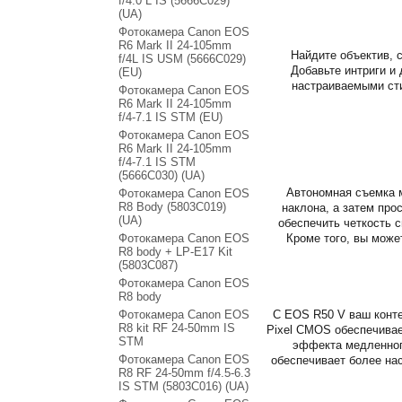
f/4.0 L IS (5666C029)
(UA)
Фотокамера Canon EOS
R6 Mark II 24-105mm
Найдите объектив, 
f/4L IS USM (5666C029)
Добавьте интриги и
(EU)
настраиваемыми сти
Фотокамера Canon EOS
R6 Mark II 24-105mm
f/4-7.1 IS STM (EU)
Фотокамера Canon EOS
R6 Mark II 24-105mm
f/4-7.1 IS STM
(5666C030) (UA)
Автономная съемка м
Фотокамера Canon EOS
R8 Body (5803C019)
наклона, а затем про
(UA)
обеспечить четкость 
Фотокамера Canon EOS
Кроме того, вы може
R8 body + LP-E17 Kit
(5803C087)
Фотокамера Canon EOS
R8 body
Фотокамера Canon EOS
С EOS R50 V ваш конте
R8 kit RF 24-50mm IS
Pixel CMOS обеспечивае
STM
эффекта медленного
Фотокамера Canon EOS
обеспечивает более нас
R8 RF 24-50mm f/4.5-6.3
IS STM (5803C016) (UA)