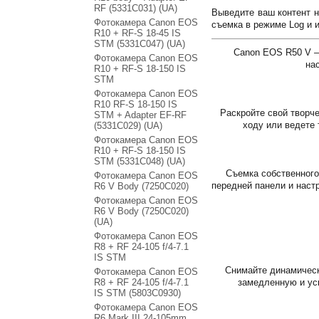
RF (5331C031) (UA)
Выведите ваш контент 
Фотокамера Canon EOS
съемка в режиме Log и 
R10 + RF-S 18-45 IS
STM (5331C047) (UA)
Canon EOS R50 V –
Фотокамера Canon EOS
на
R10 + RF-S 18-150 IS
STM
Фотокамера Canon EOS
R10 RF-S 18-150 IS
Раскройте свой творч
STM + Adapter EF-RF
ходу или ведете 
(5331C029) (UA)
Фотокамера Canon EOS
R10 + RF-S 18-150 IS
STM (5331C048) (UA)
Съемка собственного
Фотокамера Canon EOS
передней панели и наст
R6 V Body (7250C020)
Фотокамера Canon EOS
R6 V Body (7250C020)
(UA)
Фотокамера Canon EOS
R8 + RF 24-105 f/4-7.1
IS STM
Снимайте динамическ
Фотокамера Canon EOS
R8 + RF 24-105 f/4-7.1
замедленную и ус
IS STM (5803C0930)
Фотокамера Canon EOS
R6 Mark III 24-105mm