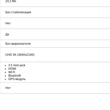
24,2 Mп
Без стабилизации
Нет
Да
Без видоискателя
UHD 4K (3840x2160)
3.5 mini-jack
HDMI
WI-Fi
Bluetooth
GPS-модуль
Нет