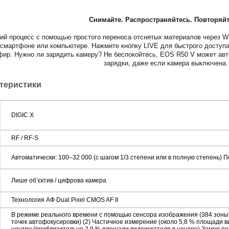
Снимайте. Распространяйтесь. Повторяйт
й процесс с помощью простого переноса отснятых материалов через Wi-
смартфоне или компьютере. Нажмите кнопку LIVE для быстрого доступа
фир. Нужно ли зарядить камеру? Не беспокойтесь, EOS R50 V может ав
зарядки, даже если камера выключена.
ктеристики
DIGIC X
RF / RF-S
Автоматически: 100–32 000 (с шагом 1/3 степени или в полную степень) П
Лише об’єктив / цифрова камера
Технология АФ Dual Pixel CMOS AF II
В режиме реального времени с помощью сенсора изображения (384 зоны)
точек автофокусировки) (2) Частичное измерение (около 5,8 % площади в