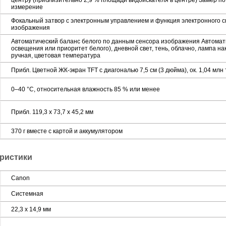
центру (приблизительно 2,9 % площади видоискателя в центре) Замер по
измерение
Фокальный затвор с электронным управлением и функция электронного 
изображения
Автоматический баланс белого по данным сенсора изображения Автомат
освещения или приоритет белого), дневной свет, тень, облачно, лампа н
ручная, цветовая температура
Прибл. Цветной ЖК-экран TFT с диагональю 7,5 см (3 дюйма), ок. 1,04 млн 
0–40 °C, относительная влажность 85 % или менее
Прибл. 119,3 x 73,7 x 45,2 мм
370 г вместе с картой и аккумулятором
ристики
Canon
Системная
22,3 x 14,9 мм