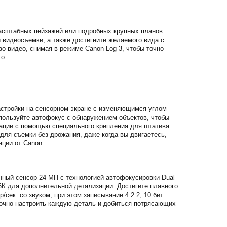
масштабных пейзажей или подробных крупных планов.
 видеосъемки, а также достигните желаемого вида с
 видео, снимая в режиме Canon Log 3, чтобы точно
го.
настройки на сенсорном экране с изменяющимся углом
спользуйте автофокус с обнаружением объектов, чтобы
тации с помощью специального крепления для штатива.
для съемки без дрожания, даже когда вы двигаетесь,
ции от Canon.
нный сенсор 24 МП с технологией автофокусировки Dual
6К для дополнительной детализации. Достигите плавного
сек. со звуком, при этом записывание 4:2:2, 10 бит
 точно настроить каждую деталь и добиться потрясающих