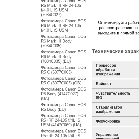
Фотокамера Canon EOS
R6 Mark III RF 24-105
f/4.0 L IS USM
(7084C027)
Фотокамера Canon EOS
Оптимизируйте рабочи
R6 Mark III RF 24-105
распространению на 
f/4.0 L IS USM
выходите в прямой э
Фотокамера Canon EOS
R6 Mark III Body
(7084C035)
Технические хара
Фотокамера Canon EOS
R6 Mark III Body
(7084C035) (EU)
Процессор
Фотокамера Canon EOS
обработки
R5 C (5077C003)
изображения
Фотокамера Canon EOS
R5 C (5077C003) (OB)
Байонет
Фотокамера Canon EOS
Чувствительность
R5 Body (4147C027)
ISO
(UA)
Фотокамера Canon EOS
Стабилизатор
R5 Body (EU)
изображения
Фотокамера Canon EOS
R5+RF 24-105 f/4L IS
Фокусировка
USM (4147C069) (UA)
Фотокамера Canon EOS
Управление
R5+RF 24-105 f/4L IS