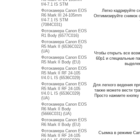
f/4-7.1 IS STM
Фотокамера Canon EOS
Легко кадрируйте с
R6 Mark III 24-105mm
Оптимизируйте снимок 
f/4-7.1 IS STM
(7084C031)
Фотокамера Canon EOS
R1 Body (6577C016)
Фотокамера Canon EOS
R5 Mark II (6536C022)
(UA)
Чтобы открыть все возм
Фотокамера Canon EOS
60p1 и специальные п
R5 Mark II Body (EU)
выделен
Фотокамера Canon EOS
R5 Mark II RF 24-105
f/4.0 L IS (6536C029)
Фотокамера Canon EOS
Для легкого ведения пр
R5 Mark II RF 24-105
также можете вести тр
f/4.0 L IS (6536C029)
Просто нажмите кнопку
(UA)
Фотокамера Canon EOS
R6 Mark II Body
(5666C031) (UA)
Фотокамера Canon EOS
R6 Mark II Body (EU)
Фотокамера Canon EOS
Съемка в режиме Can
R6 Mark II RF 24-105