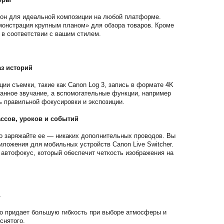
рон для идеальной композиции на любой платформе.
онстрация крупным планом» для обзора товаров. Кроме
 в соответствии с вашим стилем.
з историй
ии съемки, такие как Canon Log 3, запись в формате 4K
анное звучание, а вспомогательные функции, например
ь правильной фокусировки и экспозиции.
ссов, уроков и событий
о заряжайте ее — никаких дополнительных проводов. Вы
ложения для мобильных устройств Canon Live Switcher.
автофокус, который обеспечит четкость изображения на
ь
то придает большую гибкость при выборе атмосферы и
снятого.