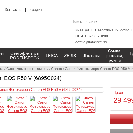
Контакты
Кредит
Киев, ул. Е. Сверстюка 19, офис 1
ПН-ПТ 09:01 -18:00
admin@fotosale.ua
Сумки,
ры
Светофильтры
Г
LEICA
ZEISS
Штативы
рюкзаки,
RODENSTOCK
ремни
ка
/
Системные фотокамеры
/
Canon
/
Canon
/
Фотокамера Canon EOS R50 V 
n EOS R50 V (6895C024)
Цена:
29 49