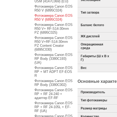
экспозицией
USM (4147C069) (EU)
Фотокамера Canon EOS
R50 V (6895C024)
Тип затвора
Фотокамера Canon EOS
R50 V (6895C024)
Фотокамера Canon EOS
Баланс белого
R50 V+ RF-S14-30mm
PZ (6895C025)
ЖК дисплей
Фотокамера Canon EOS
R50 V+RF-S14-30mm
Операционная
PZ Content Creator
среда
(6895C030)
Фотокамера Canon EOS
Габариты (Ш х В х
RP Body (3380C193)
Г)
(UA)
Фотокамера Canon EOS
Вес
RP + MT ADPT EF-EOS
R
Фотокамера Canon EOS
Основные характе
RP Body (3380C002)
Фотокамера Canon EOS
Производитель
RP + RF 24-240 +
адаптер EF-RF
Тип фотокамеры
Фотокамера Canon EOS
RP + RF 24-105L + EF-
Размер матрицы
RF (UA)
Фотокамера Canon EOS
Количество