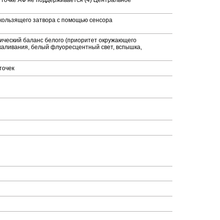
 точке АФ не поддерживается (4) Центральное
скользящего затвора с помощью сенсора
ический баланс белого (приоритет окружающего
акаливания, белый флуоресцентный свет, вспышка,
точек