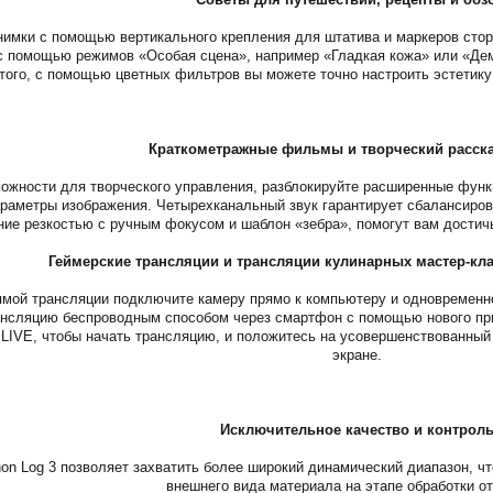
нимки с помощью вертикального крепления для штатива и маркеров сто
с помощью режимов «Особая сцена», например «Гладкая кожа» или «Дем
того, с помощью цветных фильтров вы можете точно настроить эстетику
Краткометражные фильмы и творческий расска
ожности для творческого управления, разблокируйте расширенные функц
араметры изображения. Четырехканальный звук гарантирует сбалансиров
ие резкостью с ручным фокусом и шаблон «зебра», помогут вам достич
Геймерские трансляции и трансляции кулинарных мастер-кла
ямой трансляции подключите камеру прямо к компьютеру и одновременн
ансляцию беспроводным способом через смартфон с помощью нового при
 LIVE, чтобы начать трансляцию, и положитесь на усовершенствованный 
экране.
Исключительное качество и контрол
on Log 3 позволяет захватить более широкий динамический диапазон, ч
внешнего вида материала на этапе обработки от