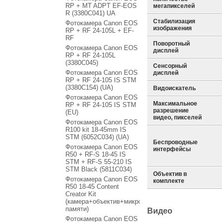
RP + MT ADPT EF-EOS
мегапикселей
R (3380C041) UA
Стабилизация
Фотокамера Canon EOS
изображения
RP + RF 24-105L + EF-
RF
Поворотный
Фотокамера Canon EOS
дисплей
RP + RF 24-105L
(3380C045)
Сенсорный
Фотокамера Canon EOS
дисплей
RP + RF 24-105 IS STM
(3380C154) (UA)
Видоискатель
Фотокамера Canon EOS
Максимальное
RP + RF 24-105 IS STM
разрешение
(EU)
видео, пикселей
Фотокамера Canon EOS
R100 kit 18-45mm IS
STM (6052C034) (UA)
Беспроводные
Фотокамера Canon EOS
интерфейсы
R50 + RF-S 18-45 IS
STM + RF-S 55-210 IS
STM Black (5811C034)
Объектив в
Фотокамера Canon EOS
комплекте
R50 18-45 Content
Creator Kit
(камера+объектив+микрофон+штатив+карта
памяти)
Видео
Фотокамера Canon EOS