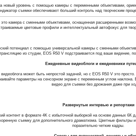
на новый уровень с помощью камеры с переменными объективами, ориен
индикатор съемки обеспечивают больший контроль над творческим проц
 это камера с сменными объективами, оснащенная расширенными возмож
страиваемые цветовые профили и интеллектуальный автофокус для твор
еский потенциал с помощью универсальной камеры с сменными объектива
трансляцию из студии, EOS R50 V подстраивается под ваше видение, по
Ежедневные видеоблоги и ежедневники путе
 видеоблога может быть непростой задачей, но с EOS R50 V это просто.
раивайте параметры на сенсорном экране с переменным углом наклона.
видео для съемки без дрожания даже при хо
Развернутые интервью и репортажи
ий контент в формате 4K с избыточной выборкой на основе данных 6К д
коренную съемку для дополнительного драматизма. Цветные фильтры и
поразительно четкие кадры.
Советы для путешествий, рецепты и об