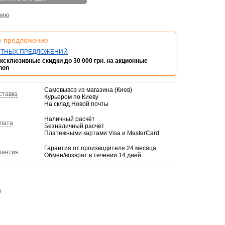
нию
е предложение
ЯТНЫХ ПРЕДЛОЖЕНИЙ
ксклюзивные скидки до 30 000 грн. на акционные
non
Самовывоз из магазина (Киев)
ставка
Курьером по Киеву
На склад Новой почты
Наличный расчёт
лата
Безналичный расчёт
Платежными картами Visa и MasterCard
Гарантия от производителя 24 месяца.
рантия
Обмен/возврат в течении 14 дней
)