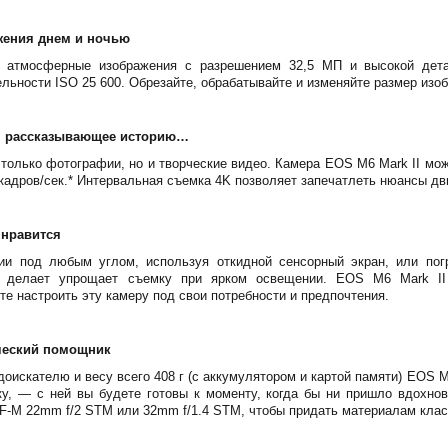
жения днем и ночью
е атмосферные изображения с разрешением 32,5 МП и высокой дета
льности ISO 25 600. Обрезайте, обрабатывайте и изменяйте размер изоб
, рассказывающее историю…
 только фотографии, но и творческие видео. Камера EOS M6 Mark II мож
0 кадров/сек.* Интервальная съемка 4K позволяет запечатлеть нюансы д
 нравится
ии под любым углом, используя откидной сенсорный экран, или пог
й делает упрощает съемку при ярком освещении. EOS M6 Mark II
е настроить эту камеру под свои потребности и предпочтения.
ческий помощник
искателю и весу всего 408 г (с аккумулятором и картой памяти) EOS M6
ку, — с ней вы будете готовы к моменту, когда бы ни пришло вдохнов
F-M 22mm f/2 STM или 32mm f/1.4 STM, чтобы придать материалам кла