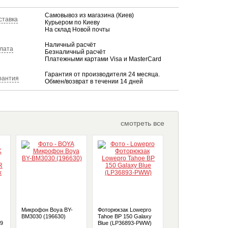
Самовывоз из магазина (Киев)
ставка
Курьером по Киеву
На склад Новой почты
Наличный расчёт
лата
Безналичный расчёт
Платежными картами Visa и MasterCard
Гарантия от производителя 24 месяца.
рантия
Обмен/возврат в течении 14 дней
смотреть все
Микрофон Boya BY-
Фоторюкзак Lowepro
ZEISS Milvus 2.8/21 
BM3030 (196630)
Tahoe BP 150 Galaxy
- объектив с
49
Blue (LP36893-PWW)
байонетом Canon