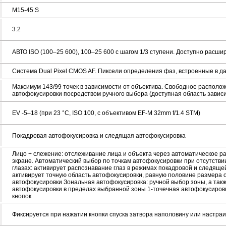
M15-45 S
3:2
АВТО ISO (100–25 600), 100–25 600 с шагом 1/3 ступени. Доступно расши
Система Dual Pixel CMOS AF. Пиксели определения фаз, встроенные в д
Максимум 143/99 точек в зависимости от объектива. Свободное располож
автофокусировки посредством ручного выбора (доступная область зависи
EV -5–18 (при 23 °C, ISO 100, с объективом EF-M 32mm f/1.4 STM)
Покадровая автофокусировка и следящая автофокусировка
Лицо + слежение: отслеживание лица и объекта через автоматическое р
экране. Автоматический выбор по точкам автофокусировки при отсутстви
глазах: активирует распознавание глаз в режимах покадровой и следяще
активирует точную область автофокусировки, равную половине размера 
автофокусировки Зональная автофокусировка: ручной выбор зоны, а так
автофокусировки в пределах выбранной зоны 1-точечная автофокусировк
кнопок
Фиксируется при нажатии кнопки спуска затвора наполовину или настра