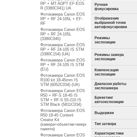
RP + MT ADPT EF-EOS
Ручная
R (3380C041) UA
фокусировка
Фотокамера Canon EOS
Отображение
RP + RF 24-105L + EF-
выбранной точки
RF
автофокусировки
Фотокамера Canon EOS
RP + RF 24-105L
Режимы
(3380C045)
экспозиции
Фотокамера Canon EOS
RP + RF 24-105 IS STM
(3380C154) (UA)
Режимы замера
экспозиции
Фотокамера Canon EOS
RP + RF 24-105 IS STM
(EU)
Компенсация
экспозиции
Фотокамера Canon EOS
R100 kit 18-45mm IS
Диапазон работы
STM (6052C034) (UA)
экспозамера
Фотокамера Canon EOS
R50 + RF-S 18-45 IS
Брекетинг
STM + RF-S 55-210 IS
автоэкспозиции
STM Black (5811C034)
Фотокамера Canon EOS
Выдержки
R50 18-45 Content
Creator Kit
Тип затвора
(камера+объектив+микрофон+штатив+карта
памяти)
Характеристики
Фотокамера Canon EOS