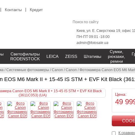
Контакты
Кредит
Киев, ул. Е. Сверстюка 19, офис 1
ПН-ПТ 09:01 -18:00
admin@fotosale.ua
Сумки,
ры
Светофильтры
Г
LEICA
ZEISS
Штативы
рюкзаки,
RODENSTOCK
ремни
ка
/
Системные фотокамеры
/
Canon
/
Canon
/
Фотокамера Canon EOS M6 Mark I
 EOS M6 Mark II + 15-45 IS STM + EVF Kit Black (361
Цена:
49 99
К сравне