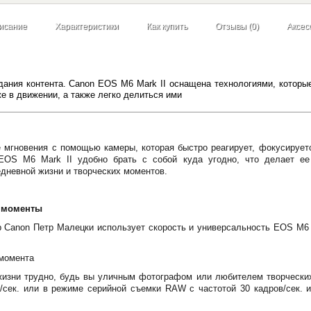
исание
Характеристики
Как купить
Отзывы (0)
Аксес
дания контента. Canon EOS M6 Mark II оснащена технологиями, которы
е в движении, а также легко делиться ими
мгновения с помощью камеры, которая быстро реагирует, фокусируетс
 EOS M6 Mark II удобно брать с собой куда угодно, что делает е
дневной жизни и творческих моментов.
е моменты
р Canon Петр Малецки использует скорость и универсальность EOS M6 
 момента
жизни трудно, будь вы уличным фотографом или любителем творчески
/сек. или в режиме серийной съемки RAW с частотой 30 кадров/сек. и