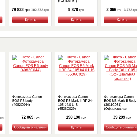
(GA168TB1) +
Денежный сертификат
79 833
9 878
2 066
102 372
грн
3 772
гр
грн
грн
грн
Купить
Купить
Купить
Фотокамера Canon
Фотокамера Canon
Фотокамера Canon
)
EOS R6 body
EOS R5 Mark II RF 24-
EOS M6 Mark II Body
(4082C044)
105 f/4.0 L IS
(3611C051)
(6536C029)
(Официальная
гарантия)
72 069
198 190
39 299
грн
грн
грн
грн
Купить
Купить
Купить