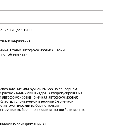
рение ISO до 51200
атчик изображения
ение 1 точки автофокусировки / 1 зоны
т от объектива)
аспознавание или ручной выбор на сенсорном
и распознанных лиц в кадре. Автофокусировка на
й автофокусировки Точечная автофокусировка:
области, используемой в режиме 1-точечной
же автоматический выбор по точкам
а: ручной выбор на сенсорном экране / с помощью
иваемой кнопки фиксации AE