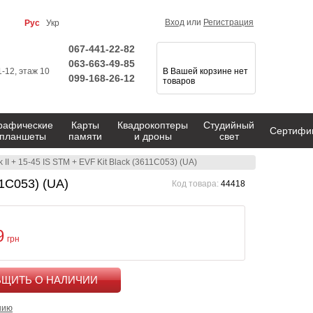
Вход
или
Регистрация
Рус
Укр
067-441-22-82
063-663-49-85
1-12, этаж 10
В Вашей корзине нет
099-168-26-12
товаров
рафические
Карты
Квадрокоптеры
Студийный
Сертифи
планшеты
памяти
и дроны
свет
I + 15-45 IS STM + EVF Kit Black (3611C053) (UA)
1C053) (UA)
Код товара:
44418
9
грн
КУПИТЬ
нию