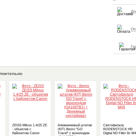
До
Оп
Га
лнительно
ZEISS Milvus 1.4/25 ZE
Алюминиевый штатив
Светофильтр
- объектив с
(KIT) Benro "GO
RODENSTOCK HR
байонетом Canon
Travel" с моноподом
Digital ND Filter 8x M