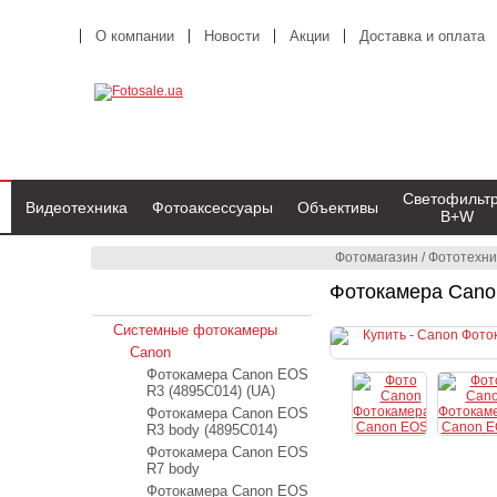
О компании
Новости
Акции
Доставка и оплата
Светофильт
Видеотехника
Фотоаксессуары
Объективы
B+W
Фотомагазин
/
Фототехни
Фотокамера Canon
Фототехника
Системные фотокамеры
Canon
Фотокамера Canon EOS
R3 (4895C014) (UA)
Фотокамера Canon EOS
R3 body (4895C014)
Фотокамера Canon EOS
R7 body
Фотокамера Canon EOS