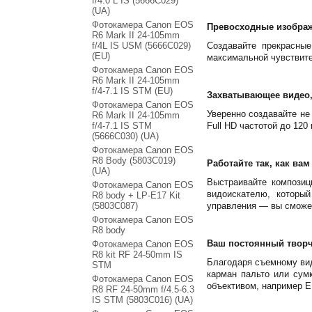
f/4.0 L IS (5666C029)
(UA)
Фотокамера Canon EOS
Превосходные изобра
R6 Mark II 24-105mm
f/4L IS USM (5666C029)
Создавайте прекрасны
(EU)
максимальной чувствите
Фотокамера Canon EOS
R6 Mark II 24-105mm
f/4-7.1 IS STM (EU)
Захватывающее видео
Фотокамера Canon EOS
Уверенно создавайте не
R6 Mark II 24-105mm
f/4-7.1 IS STM
Full HD частотой до 12
(5666C030) (UA)
Фотокамера Canon EOS
R8 Body (5803C019)
Работайте так, как вам
(UA)
Выстраивайте композиц
Фотокамера Canon EOS
видоискателю, которы
R8 body + LP-E17 Kit
(5803C087)
управления — вы сможет
Фотокамера Canon EOS
R8 body
Ваш постоянный твор
Фотокамера Canon EOS
R8 kit RF 24-50mm IS
Благодаря съемному видо
STM
карман пальто или сум
Фотокамера Canon EOS
объективом, например E
R8 RF 24-50mm f/4.5-6.3
IS STM (5803C016) (UA)