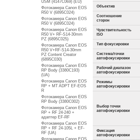
USM (4147C069) (EU)
Объектив
Фотокамера Canon EOS
R50 V (6895C024)
Соотношение
Фотокамера Canon EOS
сторон
R50 V (6895C024)
Фотокамера Canon EOS
Чувствительность
R50 V+ RF-S14-30mm
ISO
PZ (6895C025)
Тип фокусировки
Фотокамера Canon EOS
R50 V+RF-S14-30mm
Система/точки
PZ Content Creator
автофокусировки
(6895C030)
Фотокамера Canon EOS
Рабочий диапазон
RP Body (3380C193)
автофокусировки
(UA)
Фотокамера Canon EOS
Режимы
RP + MT ADPT EF-EOS
автофокусировки
R
Фотокамера Canon EOS
RP Body (3380C002)
Выбор точки
Фотокамера Canon EOS
автофокусировки
RP + RF 24-240 +
адаптер EF-RF
Фотокамера Canon EOS
RP + RF 24-105L + EF-
Фиксация
RF (UA)
автофокусировки
Фотокамера Canon EOS