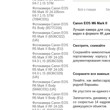
f/4-7.1 IS STM
Фотокамера Canon EOS
Всё о товаре
Оп
R6 Mark III 24-105mm
f/4-7.1 IS STM
(7084C031)
Canon EOS M6 Mark II
Фотокамера Canon EOS
R1 Body (6577C016)
Лучшая камера для соз
Фотокамера Canon EOS
видео в формате 4K даж
R5 Mark II (6536C022)
(UA)
Фотокамера Canon EOS
Смотрите, снимайте
R5 Mark II Body (EU)
Сохраняйте мимолетные 
Фотокамера Canon EOS
портативному корпусу
R5 Mark II RF 24-105
документирования повсе
f/4.0 L IS (6536C029)
Фотокамера Canon EOS
R5 Mark II RF 24-105
f/4.0 L IS (6536C029)
Сохраните все важны
(UA)
Узнайте, как амбассадо
Фотокамера Canon EOS
родной Варшавы.
R6 Mark II Body
(5666C031) (UA)
Не упустите ни единого
Фотокамера Canon EOS
R6 Mark II Body (EU)
Запечатлеть динамику 
со скоростью 14 кадров
Фотокамера Canon EOS
движущихся объектов.
R6 Mark II RF 24-105