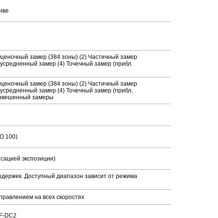
иве
Оценочный замер (384 зоны) (2) Частичный замер
 усредненный замер (4) Точечный замер (прибл.
Оценочный замер (384 зоны) (2) Частичный замер
 усредненный замер (4) Точечный замер (прибл.
овзвешенный замеры
SO 100)
енсацией экспозиции)
выдержек. Доступный диапазон зависит от режима
правлением на всех скоростях
VF-DC2