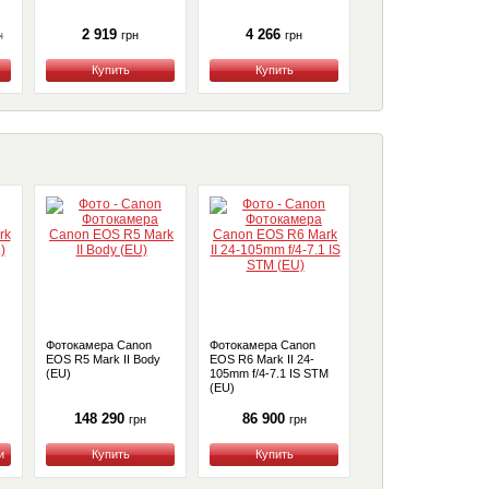
2 919
4 266
57 787
н
80 820
грн
грн
грн
Купить
Купить
Купить
Фотокамера Canon
Фотокамера Canon
Фотокамера Canon
EOS R5 Mark II Body
EOS R6 Mark II 24-
EOS M50 MK II WH
(EU)
105mm f/4-7.1 IS STM
M15-45 S RUK/SEE
(EU)
(4729C028) (UA)
148 290
86 900
31 299
грн
грн
грн
Купить
Купить
Купить