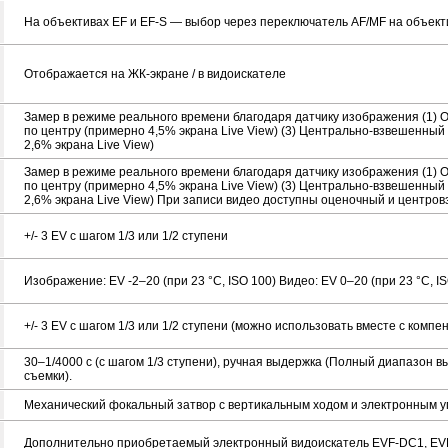
На объективах EF и EF-S — выбор через переключатель AF/MF на объект
Отображается на ЖК-экране / в видоискателе
Замер в режиме реального времени благодаря датчику изображения (1) 
по центру (примерно 4,5% экрана Live View) (3) Центрально-взвешенный
2,6% экрана Live View)
Замер в режиме реального времени благодаря датчику изображения (1) 
по центру (примерно 4,5% экрана Live View) (3) Центрально-взвешенный
2,6% экрана Live View) При записи видео доступны оценочный и центр
+/- 3 EV с шагом 1/3 или 1/2 ступени
Изображение: EV -2–20 (при 23 °C, ISO 100) Видео: EV 0–20 (при 23 °C, I
+/- 3 EV с шагом 1/3 или 1/2 ступени (можно использовать вместе с комп
30–1/4000 с (с шагом 1/3 ступени), ручная выдержка (Полный диапазон 
съемки).
Механический фокальный затвор с вертикальным ходом и электронным у
Дополнительно приобретаемый электронный видоискатель EVF-DC1, E