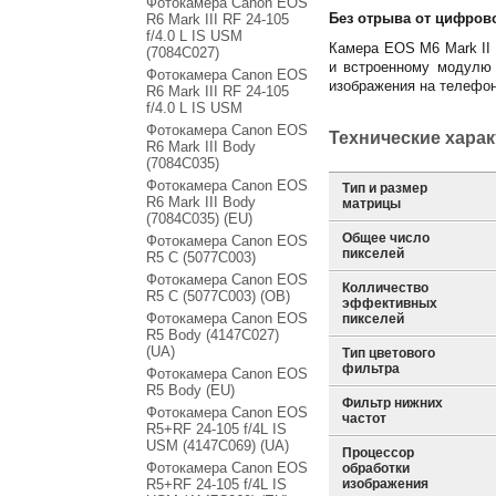
Фотокамера Canon EOS
Без отрыва от цифров
R6 Mark III RF 24-105
f/4.0 L IS USM
Камера EOS M6 Mark II
(7084C027)
и встроенному модулю 
Фотокамера Canon EOS
изображения на телефон
R6 Mark III RF 24-105
f/4.0 L IS USM
Фотокамера Canon EOS
Технические хара
R6 Mark III Body
(7084C035)
Фотокамера Canon EOS
Тип и размер
R6 Mark III Body
матрицы
(7084C035) (EU)
Общее число
Фотокамера Canon EOS
пикселей
R5 C (5077C003)
Фотокамера Canon EOS
Колличество
R5 C (5077C003) (OB)
эффективных
Фотокамера Canon EOS
пикселей
R5 Body (4147C027)
(UA)
Тип цветового
фильтра
Фотокамера Canon EOS
R5 Body (EU)
Фильтр нижних
Фотокамера Canon EOS
частот
R5+RF 24-105 f/4L IS
USM (4147C069) (UA)
Процессор
Фотокамера Canon EOS
обработки
R5+RF 24-105 f/4L IS
изображения