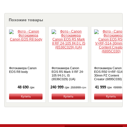
Похожие товары
Фотокамера Canon
Фотокамера Canon
Фотокамера Canon
EOS R8 body
EOS R5 Mark II RF 24-
EOS R50 V+RF-S14-
105 f/4.0 L IS
30mm PZ Content
(6536C029) (UA)
Creator (6895C030)
48 690
240 999
41 999
255999
грн
49999
грн
грн
грн
грн
Купить
Купить
Купить