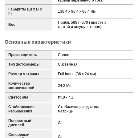
кабель переменного тока
Габариты (Ш х В х
138,4 x 98,4 x 88,4 мм
Г)
Прибл. 588 г (670 г вместе с
Вес
картой и аккумулятором)
Основные характеристики
Производитель
Canon
Тип фотокамеры
Системная
Размер матрицы
Full frame (36 x 24 мм)
Количество
24,2 Mп
мегапикселей
Светосила
f/4.0 - 7.1
Стабилизация
Стабилизация сдвигом
изображения
матрицы
Поворотный
Да
дисплей
Сенсорный
Да