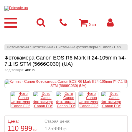
0
шт
Фотомагазин
/
Фототехника
/
Системные фотокамеры
/
Canon
/
Canon
/
Фо
Фотокамера Canon EOS R6 Mark II 24-105mm f/4-
7.1 IS STM (5666C030) (UA)
Код товара:
48619
Цена:
Старая цена:
110 999
125999
грн
грн