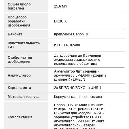
Общее число
25,6 Мп
пикселей
Процессор
обработки
DIGIC X
изображения
Байонет
Крепление Canon RF
Чувствительность
ISO 100-102400
ISO
Да, коррекция до 8 ступеней
Стабилизатор
экспозиции в зависимости от
изображения
используемого объектива
Аккумулятор Литий-ионный
Аккумулятор
аккумулятор LP-E6NH (входит в
комплект) / LP-E6N
Карта памяти
2x SD/SDHC/SDXC та UHS-II
Материал корпуса
Корпус из магниевого сплава
Canon EOS R6 Mark II, крышка
камеры R-F-5, ремень ER-EOS
R6, чехол для колодки ER-SC2,
Комплектация
зарядное устройство LC-E6E,
аккумулятор LP-E6NH, крышка
аккумуляторной батареи,