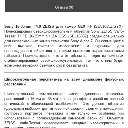
Отзывы (0)
Sony 16-35mm f/4.0 ZEISS для камер NEX FF
(SEL1635Z.SYX).
Полнокадровый сверхширокоугольный объектив Sony ZEISS Vario-
Tessar T* FE 16-35mm f/4 ZA OSS (SEL1635Z) создан специально
для беззеркальных камер семейства Sony Alpha 7. Он совмещает в
себе высокое качество изображения и скромные для
полнокадрового объектива с такими высокими характеристиками
габариты. Примечательно, что этот объектив - один из немногих
стабилизированных сверхширокоугольников. Так что с ним будет
возможна вечерняя съемка с рук и без штатива.
Широкоугольная перспектива на всем диапазоне фокусных
расстояний
Широкоугольный зум-объектив имеет диапазон фокусных
расстояний от 16 мм до 35 мм и оснащен эффективной встроенной
оптической стабилизацией изображения. Это делает объектив
идеальным выбором для мгновенной съемки, съемки в помещении,
групповых портретов, пейзажей и не только — особенно при
использовании с полнокадровыми камерами серии α7. Объектив
ZEISS Vario-Tessar обеспечивает мощные характеристики в
компактном и легком корпусе.