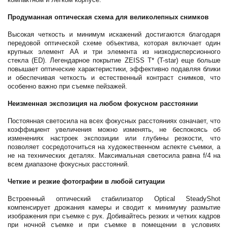
Продуманная оптическая схема для великолепных снимков
Высокая четкость и минимум искажений достигаются благодаря
передовой оптической схеме объектива, которая включает один
крупных элемент AA и три элемента из низкодисперсионного
стекла (ED). Легендарное покрытие ZEISS T* (T-star) еще больше
повышает оптические характеристики, эффективно подавляя блики
и обеспечивая четкость и естественный контраст снимков, что
особенно важно при съемке пейзажей.
Неизменная экспозиция на любом фокусном расстоянии
Постоянная светосила на всех фокусных расстояниях означает, что
коэффициент увеличения можно изменять, не беспокоясь об
изменениях настроек экспозиции или глубины резкости, что
позволяет сосредоточиться на художественном аспекте съемки, а
не на технических деталях. Максимальная светосила равна f/4 на
всем диапазоне фокусных расстояний.
Четкие и резкие фотографии в любой ситуации
Встроенный оптический стабилизатор Optical SteadyShot
компенсирует дрожания камеры и сводит к минимуму размытие
изображения при съемке с рук. Добивайтесь резких и четких кадров
при ночной съемке и при съемке в помещении в условиях