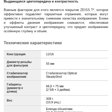
Выдающаяся цветопередача и контрастность
Важным фактором для этого является покрытие ZEISS T*, которое
эффективно подавляет паразитные отражения, которые могут
привести к значительному снижению качества изображения. Блики
и эффекты двоения изображения снижаются, обеспечивая
улучшенный контраст и цветопередачу, что придает изображению
особенную глубину и объем.
Технические характеристики
Конструкция
12/16
Диаметр резьбы
55 мм
для фильтров
Стабилизатор
Стабилизатор Optical
изображения
SteadyShot
Габариты
66,6 × 75 мм
(диаметр х
(2 5/8 × 3 дюйма)
длина)
308 г
Вес
(10,9 унц.)
Бленда объектива