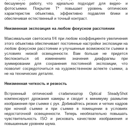
бесшумную работу, что идеально подходит для видео- и
фотосъемки. Покрытие T* повышает уровень оптических
характеристик объектива, эффективно подавляя блики и
обеспечивая естественный и точный контраст.
Неизменная экспозиция на любом фокусном расстоянии
Максимальная светосила f/4 при любом коэффициенте увеличения
этого объектива обеспечивает постоянные настройки экспозиции на
любом фокусном расстоянии и улучшенные возможности съемки в
условиях низкой освещенности. Вам больше не придется
беспокоиться об изменениях значения диафрагмы при
зуммировании для сохранения постоянной экспозиции, что
позволит сосредоточиться на художественном аспекте съемки, а
не на технических деталях.
Неизменная четкость и резкость
Встроенный оптический стабилизатор Optical SteadyShot
компенсирует дрожания камеры и сводит к минимуму размытие
изображения при съемке с рук. Добивайтесь резких и четких кадров
при ночной съемке и при съемке в помещении в условиях
недостаточной освещенности. Теперь необязательно повышать
чувствительность ISO и рисковать качеством изображения и
повышенным уровнем шума.