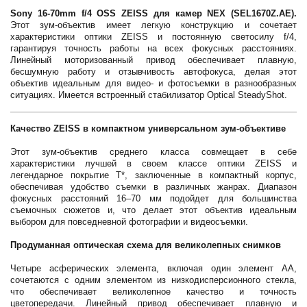
Sony 16-70mm f/4 OSS ZEISS для камер NEX (SEL1670Z.AE).
Этот зум-объектив имеет легкую конструкцию и сочетает
характеристики оптики ZEISS и постоянную светосилу f/4,
гарантируя точность работы на всех фокусных расстояниях.
Линейный моторизованный привод обеспечивает плавную,
бесшумную работу и отзывчивость автофокуса, делая этот
объектив идеальным для видео- и фотосъемки в разнообразных
ситуациях. Имеется встроенный стабилизатор Optical SteadyShot.
Качество ZEISS в компактном универсальном зум-объективе
Этот зум-объектив среднего класса совмещает в себе
характеристики лучшей в своем классе оптики ZEISS и
легендарное покрытие T*, заключенные в компактный корпус,
обеспечивая удобство съемки в различных жанрах. Диапазон
фокусных расстояний 16–70 мм подойдет для большинства
съемочных сюжетов и, что делает этот объектив идеальным
выбором для повседневной фотографии и видеосъемки.
Продуманная оптическая схема для великолепных снимков
Четыре асферических элемента, включая один элемент AA,
сочетаются с одним элементом из низкодисперсионного стекла,
что обеспечивает великолепное качество и точность
цветопередачи. Линейный привод обеспечивает плавную и