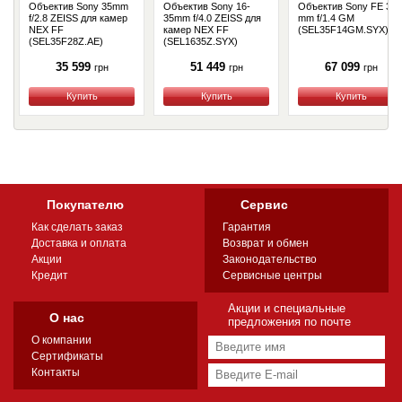
Объектив Sony 35mm
Объектив Sony 16-
Объектив Sony FE 35
f/2.8 ZEISS для камер
35mm f/4.0 ZEISS для
mm f/1.4 GM
NEX FF
камер NEX FF
(SEL35F14GM.SYX)
(SEL35F28Z.AE)
(SEL1635Z.SYX)
35 599
51 449
67 099
грн
грн
грн
Купить
Купить
Купить
Покупателю
Сервис
Как сделать заказ
Гарантия
Доставка и оплата
Возврат и обмен
Акции
Законодательство
Кредит
Сервисные центры
Акции и специальные
О нас
предложения по почте
О компании
Сертификаты
Контакты