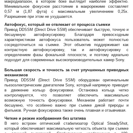
макродиапазон, в котором боке выглядит наиболее эффектно.
Минимальное фокусное расстояние в макрорежиме составляет
0,57 м (1,87 фута) с максимальным увеличением 0,25x.
Разрешение при этом не ухудшается.
Автофокус, который не отвлекает от процесса съемки
Привод DDSSM (Direct Drive SSM) обеспечивает быструю, точную и
бесшумную автофокусировку. Благодаря превосходным
характеристикам автофокуса пользователь может полностью
сосредоточиться на съемке. Этот объектив поддерживает как
контрастную автофокусировку, так и автофокусировку с
определением фазы фокальной плоскости, и поэтому идеально
подходит для современных высокопроизводительных камер Sony.
Большая скорость и точность за счет улучшенных приводных
механизмов
Привод DDSSM (Direct Drive SSM) оборудован оригинальным
пьезоэлектрическим двигателем Sony, который напрямую приводит
в движение кольцо фокусировки. Остановка кольца четко
контролируется, что позволяет обеспечить максимально
возможную точность фокусировки. Механизм работает почти
бесшумно, что особенно важно при съемке дикой природы и
фильмов. Ручная фокусировка также очень плавная и отзывчивая.
Четкие и резкие изображения без штатива
В него встроен оптический стабилизатор Optical SteadyShot,
который обеспечивает максимальную четкость объекта при съемке