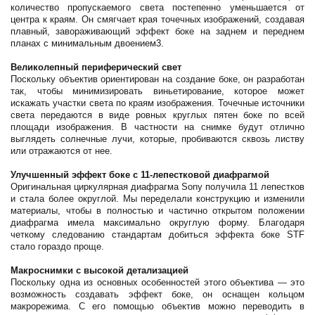
количество пропускаемого света постепенно уменьшается от
центра к краям. Он смягчает края точечных изображений, создавая
плавный, завораживающий эффект боке на заднем и переднем
планах с минимальным двоением3.
Великолепный периферический свет
Поскольку объектив ориентирован на создание боке, он разработан
так, чтобы минимизировать виньетирование, которое может
искажать участки света по краям изображения. Точечные источники
света передаются в виде ровных круглых пятен боке по всей
площади изображения. В частности на снимке будут отлично
выглядеть солнечные лучи, которые, пробиваются сквозь листву
или отражаются от нее.
Улучшенный эффект боке с 11-лепестковой диафрагмой
Оригинальная циркулярная диафрагма Sony получила 11 лепестков
и стала более округлой. Мы переделали конструкцию и изменили
материалы, чтобы в полностью и частично открытом положении
диафрагма имела максимально округлую форму. Благодаря
четкому следованию стандартам добиться эффекта боке STF
стало гораздо проще.
Макроснимки с высокой детализацией
Поскольку одна из основных особенностей этого объектива — это
возможность создавать эффект боке, он оснащен кольцом
макрорежима. С его помощью объектив можно переводить в