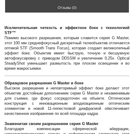
Отзывы (0)
Исключительная четкость и эффектное боке с технологией
STF™
Помимо высокого разрешения, которым славится серия G Master,
этот 100 мм среднефокусный дискретный телеобъектив отличается
оптикой STF (Smooth Trans Focus), которая создает великолепный
эффект боке. Объектив имеет быструю, точную и бесшумную
автофокусировку с приводом DDSSM и увеличение 0,25x. Optical
SteadyShot уменьшает размытость при плохом освещении и во
время макросъемки.
Образцовое разрешение G Master и боке
Высокое разрешение и неповторимый эффект боке делают этот
объектив достойным дополнением серии G Master и незаменимым
для съемки, где фокус сосредоточен на объекте. Оптическая
конструкция с инновационным аподизационным оптическим
элементом и новой 11-лепестковой диафрагмой обеспечивает
качественное изображение по всей площади кадра.
Знаменитая своим разрешением серия G Master
Благодаря компенсации сферической аберрации,
низкодисперсионному стеклу и асферическим элементам этот