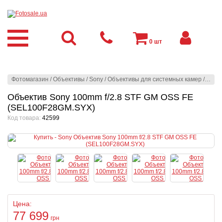
0
шт
Фотомагазин
/
Объективы
/
Sony
/
Oбъективы для системных камер
/
Sony
Объектив Sony 100mm f/2.8 STF GM OSS FE
(SEL100F28GM.SYX)
Код товара:
42599
Цена:
77 699
грн