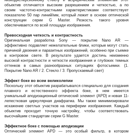
объектив отличается высоким разрешением и четкостью, а по
своим частотно-контрастными характеристиками соответствует
показателю 50 пар линий/мм, который лежит в основе оптической
конструкции серии G Master. Резкость такого уровня
обеспечивается по всей площади изображения.
Превосходная четкость и контрастность
Оригинальная разработка Sony — покрытие Nano AR —
эффективно подавляет нежелательные блики, которые могут стать
причиной двоения и паразитных изображений, особенно при съемке
в контровом свете. В результате удается достичь неизменно
высокой контрастности и четкости изображения и глубоких темных
оттенков в самых разнообразных ситуациях фотосъемки. (1.
Покрытие Nano AR / 2. Стекло / 3. Пропускаемый свет)
Эффект боке во всем великолепии
Поскольку этот объектив разрабатывался специально для создания
плавного и естественного эффекта боке, в нем имеется
уникальный аподизационный оптический элемент (APD) и новая 11-
лепестковая циркулярная диафрагма. Мы также минимизировали
искажение светлых участков на периферии изображения. Каждый
объектив проходит точную настройку, чтобы соответствовать
высочайшим стандартам серии G Master.
Эффектное боке с помощью аподизации
Оптический элемент APD — это особый фильтр, в котором