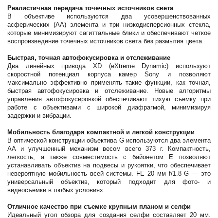
Реалистичная передача точечных источников света
В объективе используются два усовершенствованных
асферических (АА) элемента и три низкодисперсионных стекла,
которые минимизируют сагиттальные блики и обеспечивают четкое
воспроизведение точечных источников света без размытия цвета.
Быстрая, точная автофокусировка и отслеживание
Два линейных привода XD (eXtreme Dynamic) используют
скоростной потенциал корпуса камер Sony и позволяют
максимально эффективно применять такие функции, как точная,
быстрая автофокусировка и отслеживание. Новые алгоритмы
управления автофокусировкой обеспечивают тихую съемку при
работе с объективами с широкой диафрагмой, минимизируя
задержки и вибрации.
Мобильность благодаря компактной и легкой конструкции
В оптической конструкции объектива G используются два элемента
АА и улучшенный механизм весом всего 373 г. Компактность,
легкость, а также совместимость с байонетом E позволяют
устанавливать объектив на подвесы и рукоятки, что обеспечивает
невероятную мобильность всей системы. FE 20 мм f/1.8 G — это
универсальный объектив, который подходит для фото- и
видеосъемки в любых условиях.
Отличное качество при съемке крупным планом и селфи
Идеальный угол обзора для создания селфи составляет 20 мм.