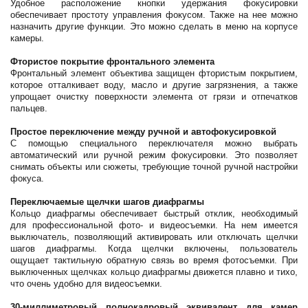
Удобное расположение кнопки удержания фокусировки
обеспечивает простоту управления фокусом. Также на нее можно
назначить другие функции. Это можно сделать в меню на корпусе
камеры.
Фтористое покрытие фронтального элемента
Фронтальный элемент объектива защищен фтористым покрытием,
которое отталкивает воду, масло и другие загрязнения, а также
упрощает очистку поверхности элемента от грязи и отпечатков
пальцев.
Простое переключение между ручной и автофокусировкой
С помощью специального переключателя можно выбрать
автоматический или ручной режим фокусировки. Это позволяет
снимать объекты или сюжеты, требующие точной ручной настройки
фокуса.
Переключаемые щелчки шагов диафрагмы
Кольцо диафрагмы обеспечивает быстрый отклик, необходимый
для профессиональной фото- и видеосъемки. На нем имеется
выключатель, позволяющий активировать или отключать щелчки
шагов диафрагмы. Когда щелчки включены, пользователь
ощущает тактильную обратную связь во время фотосъемки. При
выключенных щелчках кольцо диафрагмы движется плавно и тихо,
что очень удобно для видеосъемки.
30-миллиметровый полнокадровый эквивалент для камер