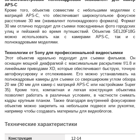
APS-C
Кроме того, объектив совместим с небольшими моделями с
матрицей APS-C, что обеспечивает широкоугольное фокусное
расстояние 30 мм (эквивалент полнокадрового формата). Формат
30 мм отлично подходит для съемки повседневных фото городских
улиц и пейзажей во время путешествий. Объектив SEL20F18G
можно использовать как с камерами APS-C, так и с
полнокадровыми моделями.
Технологии от Sony для профессиональной видеосъемки
Этот объектив идеально подходит для съемки фильмов. Он
оснащен мощной диафрагмой с максимальным раскрытием f/1.8 и
линейными приводами XD, которые обеспечивают быструю, точную
автофокусировку и отслеживание. Его можно устанавливать на
полнокадровые камеры для съемки со сверхшироким углом обзора
20 мм (30 мм для камер с матрицей APS-C или настройками Super
35). Кроме того, компактная и легкая конструкция объектива
позволяет работать в различных условиях, в частности снимать
кадры крупным планом. Также благодаря внутренней фокусировке
объектив можно закрепить на небольшом подвесе или рукоятке,
например чтобы создавать материалы для видеоблогов.
Технические характеристики
Конструкция
12-14