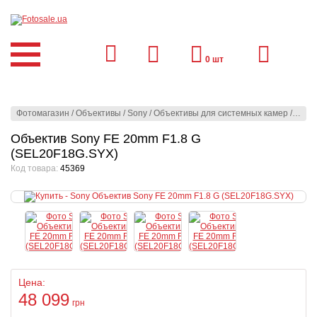
0
шт
Фотомагазин
/
Объективы
/
Sony
/
Oбъективы для системных камер
/
Sony
Объектив Sony FE 20mm F1.8 G
(SEL20F18G.SYX)
Код товара:
45369
Цена:
48 099
грн