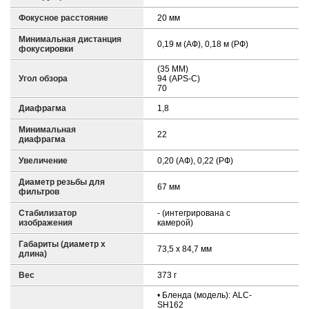
Фокусное расстояние
20 мм
Минимальная дистанция
0,19 м (АФ), 0,18 м (РФ)
фокусировки
(35 ММ)
Угол обзора
94 (APS-C)
70
Диафрагма
1,8
Минимальная
22
диафрагма
Увеличение
0,20 (АФ), 0,22 (РФ)
Диаметр резьбы для
67 мм
фильтров
Стабилизатор
- (интегрирована с
изображения
камерой)
Габариты (диаметр х
73,5 х 84,7 мм
длина)
Вес
373 г
• Бленда (модель): ALC-
SH162