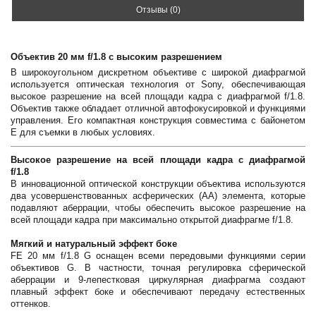
Отзывы (0)
Объектив 20 мм f/1.8 с высоким разрешением
В широкоугольном дискретном объективе с широкой диафрагмой
используется оптическая технология от Sony, обеспечивающая
высокое разрешение на всей площади кадра с диафрагмой f/1.8.
Объектив также обладает отличной автофокусировкой и функциями
управления. Его компактная конструкция совместима с байонетом
Е для съемки в любых условиях.
Высокое разрешение на всей площади кадра с диафрагмой
f/1.8
В инновационной оптической конструкции объектива используются
два усовершенствованных асферических (АА) элемента, которые
подавляют аберрации, чтобы обеспечить высокое разрешение на
всей площади кадра при максимально открытой диафрагме f/1.8.
Мягкий и натуральный эффект боке
FE 20 мм f/1.8 G оснащен всеми передовыми функциями серии
объективов G. В частности, точная регулировка сферической
аберрации и 9-лепестковая циркулярная диафрагма создают
плавный эффект боке и обеспечивают передачу естественных
оттенков.