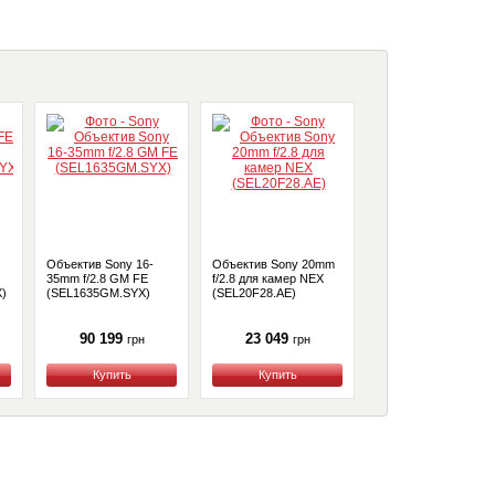
Объектив Sony 16-
Объектив Sony 20mm
Объектив Sony 100
35mm f/2.8 GM FE
f/2.8 для камер NEX
f/2.8 STF GM OSS F
)
(SEL1635GM.SYX)
(SEL20F28.AE)
(SEL100F28GM.SYX
90 199
23 049
77 699
грн
грн
грн
Купить
Купить
Купить