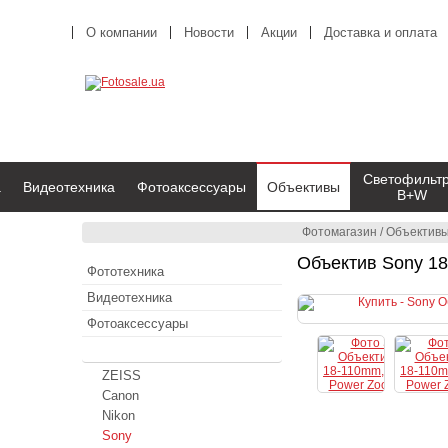
О компании
Новости
Акции
Доставка и оплата
Светофильт
а
Видеотехника
Фотоаксессуары
Объективы
B+W
Фотомагазин
/
Объектив
Объектив Sony 18
Фототехника
Видеотехника
Фотоаксессуары
Объективы
ZEISS
Canon
Nikon
Sony