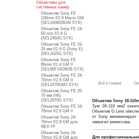
Oбъективы для
системных камер
Объектив Sony FE
100mm f/2.8 Macro GM
(SEL100M28GM.SYX)
Объектив Sony FE 24-
50 mm f/2.8 G
(SEL2450G.SYX)
Объектив Sony FE 16-
25 мм f/2.8 G (Sony E)
(SEL1625G.SYX)
Объектив Sony FE
85mm f/1.4 GM II
(SEL85F14GM2B.SYX)
Объектив Sony FE 24-
70mm f/2.8 GM II
Всё о товаре
Оп
(SEL2470GM2.SYX)
Объектив Sony FE 20-
70 мм f/4G
(SEL2070G.SYX)
Объектив Sony 18-110m
Зум 18–110 мм2 охваты
Объектив Sony FE 24-
70mm f/2.8 GM II
Объектив G Lens обеспе
от Sony минимизирует 
Объектив Sony 24-
70mm f/2.8 GM для
замысел режиссера.
NEX FF
Объектив Sony 24-
Для профессиональной
70mm f/2.8 GM для