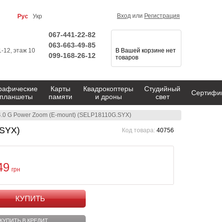
Вход
или
Регистрация
Рус
Укр
067-441-22-82
063-663-49-85
1-12, этаж 10
В Вашей корзине нет
099-168-26-12
товаров
рафические
Карты
Квадрокоптеры
Студийный
Сертифи
планшеты
памяти
и дроны
свет
4.0 G Power Zoom (E-mount) (SELP18110G.SYX)
.SYX)
Код товара:
40756
49
грн
КУПИТЬ
КУПИТЬ В КРЕДИТ