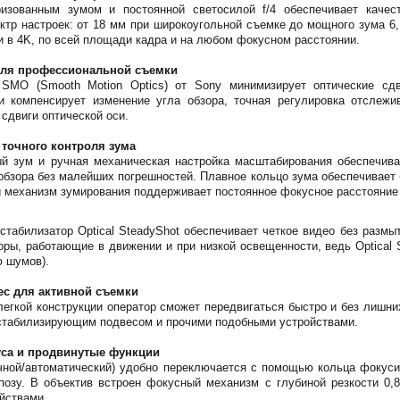
ризованным зумом и постоянной светосилой f/4 обеспечивает каче
ктр настроек: от 18 мм при широкоугольной съемке до мощного зума 6,
 в 4K, по всей площади кадра и на любом фокусном расстоянии.
для профессиональной съемки
 SMO (Smooth Motion Optics) от Sony минимизирует оптические сд
и компенсирует изменение угла обзора, точная регулировка отслежи
сдвиги оптической оси.
точного контроля зума
й зум и ручная механическая настройка масштабирования обеспечива
 обзора без малейших погрешностей. Плавное кольцо зума обеспечивае
й механизм зумирования поддерживает постоянное фокусное расстояние
стабилизатор Optical SteadyShot обеспечивает четкое видео без разм
оры, работающие в движении и при низкой освещенности, ведь Optical 
ю шумов).
ес для активной съемки
легкой конструкции оператор сможет передвигаться быстро и без лишн
 стабилизирующим подвесом и прочими подобными устройствами.
са и продвинутые функции
ной/автоматический) удобно переключается с помощью кольца фокусир
позу. В объектив встроен фокусный механизм с глубиной резкости 0
йствами.