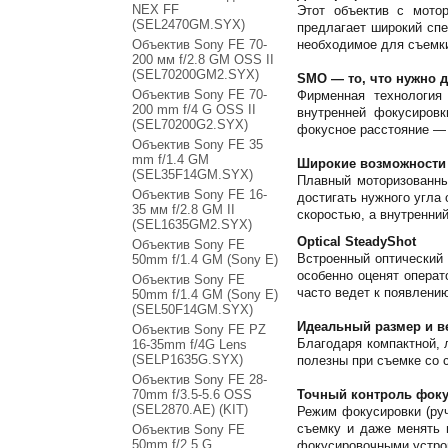
NEX FF
Этот объектив с мото
(SEL2470GM.SYX)
предлагает широкий спе
Объектив Sony FE 70-
необходимое для съемки
200 мм f/2.8 GM OSS II
(SEL70200GM2.SYX)
SMO — то, что нужно 
Объектив Sony FE 70-
Фирменная технология
200 mm f/4 G OSS II
внутренней фокусировк
(SEL70200G2.SYX)
фокусное расстояние — 
Объектив Sony FE 35
mm f/1.4 GM
Широкие возможности 
(SEL35F14GM.SYX)
Плавный моторизованны
Объектив Sony FE 16-
достигать нужного угла
35 мм f/2.8 GM II
скоростью, а внутренни
(SEL1635GM2.SYX)
Optical SteadyShot
Объектив Sony FE
Встроенный оптический 
50mm f/1.4 GM (Sony E)
особенно оценят операт
Объектив Sony FE
часто ведет к появлени
50mm f/1.4 GM (Sony E)
(SEL50F14GM.SYX)
Идеальный размер и в
Объектив Sony FE PZ
Благодаря компактной, 
16-35mm f/4G Lens
(SELP1635G.SYX)
полезны при съемке со
Объектив Sony FE 28-
70mm f/3.5-5.6 OSS
Точный контроль фоку
(SEL2870.AE) (KIT)
Режим фокусировки (руч
съемку и даже менять 
Объектив Sony FE
50mm f/2.5 G
фокусировочными устро