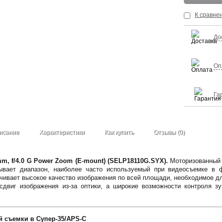
К сравне
До
Оп
Га
исание
Характеристики
Как купить
Отзывы (0)
m, f/4.0 G Power Zoom (E-mount) (SELP18110G.SYX).
Моторизованный 
вает диапазон, наиболее часто используемый при видеосъемке в ф
чивает высокое качество изображения по всей площади, необходимое д
сдвиг изображения из-за оптики, а широкие возможности контроля з
 съемки в Супер-35/APS-C