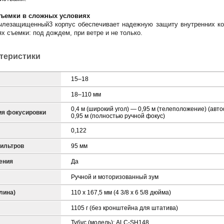
съемки в сложных условиях
пылезащищенный3 корпус обеспечивает надежную защиту внутренних ком
х съемки: под дождем, при ветре и не только.
ктеристики
15–18
18–110 мм
0,4 м (широкий угол) — 0,95 м (телеположение) (авт
ия фокусировки
0,95 м (полностью ручной фокус)
0,122
ильтров
95 мм
ения
Да
Ручной и моторизованный зум
лина)
110 x 167,5 мм (4 3/8 x 6 5/8 дюйма)
1105 г (без кронштейна для штатива)
Тубус (модель): ALC-SH148