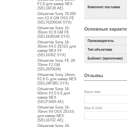
F2.8 для камер NEX
Комплект поставки
(SEL16F28.AE)
Объектив Sony 70-200
mm f/2.8 GM OSS FE
(SEL70200GM.SYX)
Объектив Sony 16-
Основные характе
35mm f/2.8 GM FE
(SEL1635GM.SYX)
Производитель
Объектив Sony 16-
35mm f/4.0 ZEISS для
Тип объектива
камер NEX FF
(SEL1635Z.SYX)
Байонет (крепление)
Объектив Sony FE 28-
70mm F2 GM
(SEL2870GM)
Объектив Sony 24mm,
Отзывы
f/2.8 G для камер NEX
(SEL24F28G.SYX)
Объектив Sony 16-
Ваше имя:
50mm f/3.5-5.6 для
камер NEX
(SELP1650.AE)
Объектив Sony 16-
Ваш E-mail:
70mm f/4 OSS ZEISS
для камер NEX
(SEL1670Z.AE)
Объектив Sony 18-