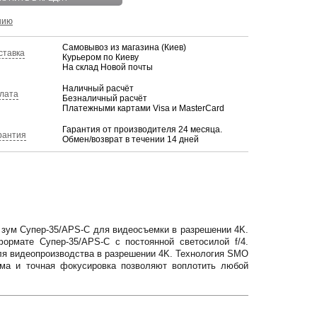
нию
Самовывоз из магазина (Киев)
ставка
Курьером по Киеву
На склад Новой почты
Наличный расчёт
лата
Безналичный расчёт
Платежными картами Visa и MasterCard
Гарантия от производителя 24 месяца.
рантия
Обмен/возврат в течении 14 дней
зум Супер-35/APS-C для видеосъемки в разрешении 4K.
ормате Супер-35/APS-C с постоянной светосилой f/4.
ля видеопроизводства в разрешении 4K. Технология SMO
ума и точная фокусировка позволяют воплотить любой