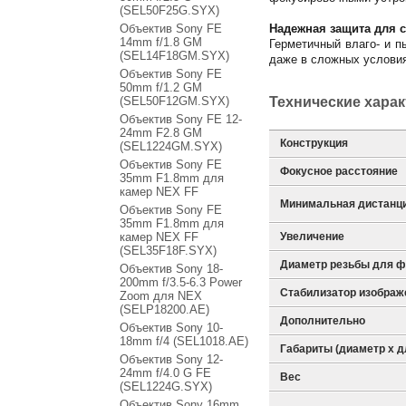
(SEL50F25G.SYX)
Объектив Sony FE
Надежная защита для 
14mm f/1.8 GM
Герметичный влаго- и 
(SEL14F18GM.SYX)
даже в сложных условия
Объектив Sony FE
50mm f/1.2 GM
(SEL50F12GM.SYX)
Технические хара
Объектив Sony FE 12-
24mm F2.8 GM
Конструкция
(SEL1224GM.SYX)
Объектив Sony FE
Фокусное расстояние
35mm F1.8mm для
камер NEX FF
Минимальная дистанц
Объектив Sony FE
35mm F1.8mm для
камер NEX FF
Увеличение
(SEL35F18F.SYX)
Диаметр резьбы для ф
Объектив Sony 18-
200mm f/3.5-6.3 Power
Стабилизатор изображ
Zoom для NEX
(SELP18200.AE)
Дополнительно
Объектив Sony 10-
18mm f/4 (SEL1018.AE)
Габариты (диаметр х д
Объектив Sony 12-
24mm f/4.0 G FE
Вес
(SEL1224G.SYX)
Объектив Sony 16mm