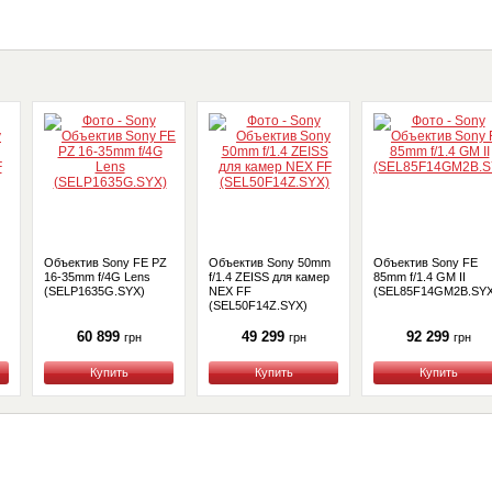
Объектив Sony FE PZ
Объектив Sony 50mm
Объектив Sony FE
16-35mm f/4G Lens
f/1.4 ZEISS для камер
85mm f/1.4 GM II
(SELP1635G.SYX)
NEX FF
(SEL85F14GM2B.SYX
(SEL50F14Z.SYX)
60 899
49 299
92 299
грн
грн
грн
Купить
Купить
Купить