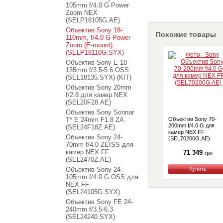
105mm f/4.0 G Power
Zoom NEX
(SELP18105G.AE)
Объектив Sony 18-
Похожие товары
110mm, f/4.0 G Power
Zoom (E-mount)
(SELP18110G.SYX)
Объектив Sony E 18-
135mm f/3.5-5.6 OSS
(SEL18135.SYX) (KIT)
Объектив Sony 20mm
f/2.8 для камер NEX
(SEL20F28.AE)
Объектив Sony Sonnar
T* E 24mm F1.8 ZA
Объектив Sony 70-
200mm f/4.0 G для
(SEL24F18Z.AE)
камер NEX FF
Объектив Sony 24-
(SEL70200G.AE)
70mm f/4.0 ZEISS для
камер NEX FF
71 349
грн
(SEL2470Z.AE)
Объектив Sony 24-
Купить
105mm f/4.0 G OSS для
NEX FF
(SEL24105G.SYX)
Объектив Sony FE 24-
240mm f/3.5-6.3
(SEL24240.SYX)