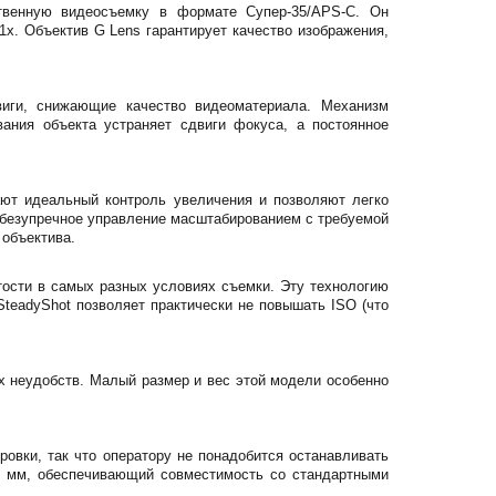
ственную видеосъемку в формате Супер-35/APS-C. Он
1x. Объектив G Lens гарантирует качество изображения,
виги, снижающие качество видеоматериала. Механизм
вания объекта устраняет сдвиги фокуса, а постоянное
ют идеальный контроль увеличения и позволяют легко
т безупречное управление масштабированием с требуемой
 объектива.
ытости в самых разных условиях съемки. Эту технологию
SteadyShot позволяет практически не повышать ISO (что
их неудобств. Малый размер и вес этой модели особенно
овки, так что оператору не понадобится останавливать
,8 мм, обеспечивающий совместимость со стандартными