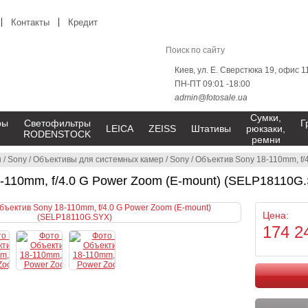
Контакты
Кредит
Киев, ул. Е. Сверстюка 19, офис 1
ПН-ПТ 09:01 -18:00
admin@fotosale.ua
Сумки,
ры
Светофильтры
Г
LEICA
ZEISS
Штативы
рюкзаки,
RODENSTOCK
ремни
ы
/
Sony
/
Oбъективы для системных камер
/
Sony
/
Объектив Sony 18-110mm, f/
-110mm, f/4.0 G Power Zoom (E-mount) (SELP18110G
Цена:
174 2