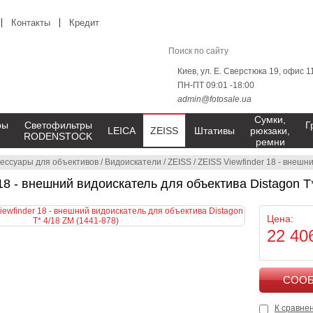
Контакты
Кредит
Киев, ул. Е. Сверстюка 19, офис 1
ПН-ПТ 09:01 -18:00
admin@fotosale.ua
Сумки,
ры
Светофильтры
Г
LEICA
ZEISS
Штативы
рюкзаки,
RODENSTOCK
ремни
сессуары для объективов
/
Видоискатели
/
ZEISS
/
ZEISS Viewfinder 18 - внешн
18 - внешний видоискатель для объектива Distagon T
Цена:
22 40
К сравне