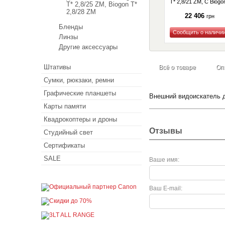
T* 2,8/21 ZM, C Biogo
T* 2,8/25 ZM, Biogon T*
T* 4,5/21 ZM (1365-
2,8/28 ZM
663)
22 406
грн
Бленды
Линзы
Купить
Другие аксессуары
Штативы
Всё о товаре
Оп
Сумки, рюкзаки, ремни
Графические планшеты
Внешний видоискатель д
Карты памяти
Квадрокоптеры и дроны
Отзывы
Студийный свет
Сертификаты
SALE
Ваше имя:
Ваш E-mail: