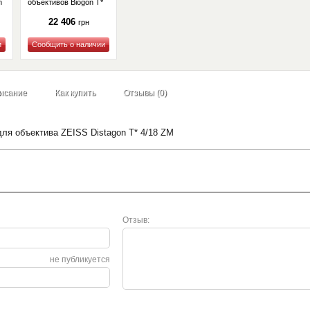
n
объективов Biogon T*
2,8/25 ZM, Biogon T*
2,8/28 ZM
22 406
грн
Купить
исание
Как купить
Отзывы (0)
ля объектива ZEISS Distagon T* 4/18 ZM
Отзыв:
не публикуется