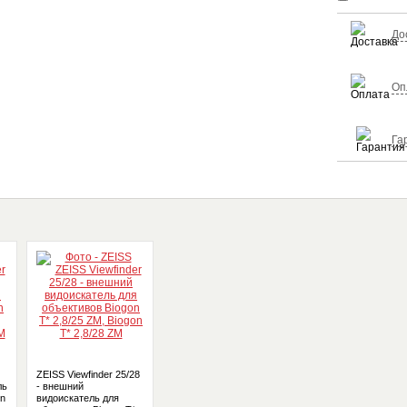
До
Оп
Га
ZEISS Viewfinder 25/28
ль
- внешний
on
видоискатель для