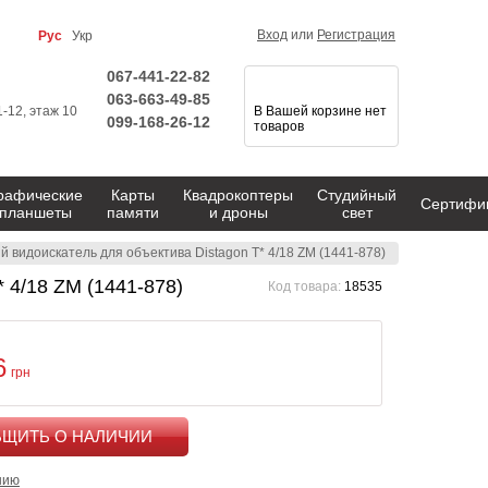
Вход
или
Регистрация
Рус
Укр
067-441-22-82
063-663-49-85
1-12, этаж 10
В Вашей корзине нет
099-168-26-12
товаров
рафические
Карты
Квадрокоптеры
Студийный
Сертифи
планшеты
памяти
и дроны
свет
ий видоискатель для объектива Distagon T* 4/18 ZM (1441-878)
* 4/18 ZM (1441-878)
Код товара:
18535
6
грн
КУПИТЬ
нию