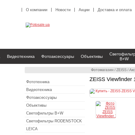
О компании
Новости
Акции
Доставка и оплата
Светофильт
а
Видеотехника
Фотоаксессуары
Объективы
B+W
Фотомагазин
/
ZEISS
/
Ак
ZEISS Viewfinder 
Фототехника
Видеотехника
Фотоаксессуары
Объективы
Светофильтры B+W
Светофильтры RODENSTOCK
LEICA