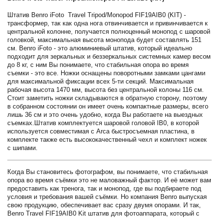
Штатив Benro iFoto Travel Tripod/Monopod FIF19AIB0 (KIT) -
трансформер, так как одна нога отвинчивается и привинчивается к
центральной колонне, получается полноценный монопод с шаровой
головкой, максимальная высота монопода будет составлять 151
см. Benro iFoto - это алюминиевый штатив, который идеально
подходит для зеркальных и беззеркальных системных камер весом
до 8 кг, с ним Вы понимаете, что стабильная опора во время
съемки - это все. Ножки оснащены поворотными замками цангами
для максимальной фиксации всех 5-ти секций. Максимальная
рабочая высота 1470 мм, высота без центральной колоны 116 см.
Стоит заметить ножки складываются в обратную сторону, поэтому
в собранном состоянии он имеет очень компактные размеры, всего
лишь 36 см и это очень удобно, когда Вы работаете на выездных
съемках.Штатив комплектуется шаровой головой IB0, в которой
используется совместимая с Arca быстросъемная пластина, в
комплекте также есть высококачественный чехл и комплект ножек
с шипами.
Когда Вы становитесь фотографом, вы понимаете, что стабильная
опора во время съёмки это не маловажный фактор. И её может вам
предоставить как тренога, так и монопод, где вы подбираете под
условия и требования вашей съёмки. Но компания Benro выпуская
свою продукцию, обеспечивает вас сразу двумя опорами. И так,
Benro Travel FIF19AIB0 Kit штатив для фотоаппарата, который с