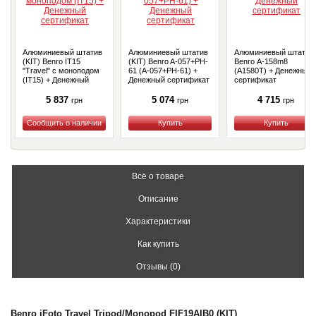
Алюминиевый штатив
Алюминиевый штатив
Алюминиевый штатив
(KIT) Benro IT15
(KIT) Benro A-057+PH-
Benro А-158m8
"Travel" с моноподом
61 (A-057+PH-61) +
(А1580T) + Денежный
(IT15) + Денежный
Денежный сертификат
сертификат
сертификат
5 837
5 074
4 715
грн
грн
грн
Купить
Купить
Купить
Всё о товаре
Описание
Характеристики
Как купить
Отзывы (0)
Benro iFoto Travel Tripod/Monopod FIF19AIB0 (KIT)