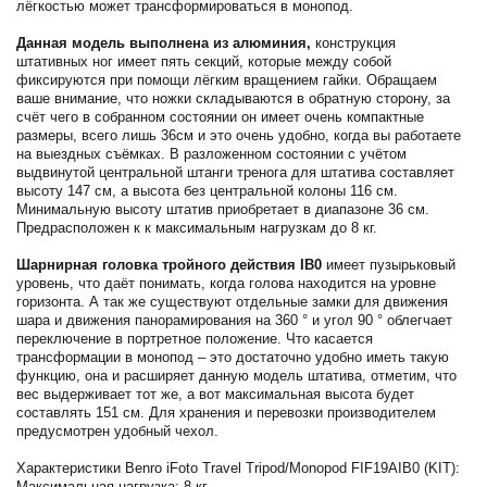
лёгкостью может трансформироваться в монопод.
Данная модель выполнена из алюминия,
конструкция
штативных ног имеет пять секций, которые между собой
фиксируются при помощи лёгким вращением гайки. Обращаем
ваше внимание, что ножки складываются в обратную сторону, за
счёт чего в собранном состоянии он имеет очень компактные
размеры, всего лишь 36см и это очень удобно, когда вы работаете
на выездных съёмках. В разложенном состоянии с учётом
выдвинутой центральной штанги тренога для штатива составляет
высоту 147 см, а высота без центральной колоны 116 см.
Минимальную высоту штатив приобретает в диапазоне 36 см.
Предрасположен к к максимальным нагрузкам до 8 кг.
Шарнирная головка тройного действия IB0
имеет пузырьковый
уровень, что даёт понимать, когда голова находится на уровне
горизонта. А так же существуют отдельные замки для движения
шара и движения панорамирования на 360 ° и угол 90 ° облегчает
переключение в портретное положение. Что касается
трансформации в монопод – это достаточно удобно иметь такую
функцию, она и расширяет данную модель штатива, отметим, что
вес выдерживает тот же, а вот максимальная высота будет
составлять 151 см. Для хранения и перевозки производителем
предусмотрен удобный чехол.
Характеристики Benro iFoto Travel Tripod/Monopod FIF19AIB0 (KIT):
Максимальная нагрузка: 8 кг