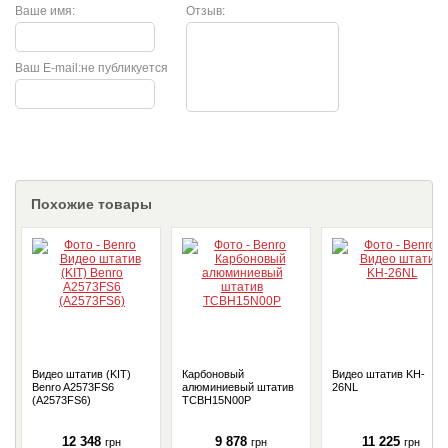
Ваше имя:
Отзыв:
Ваш E-mail:
не публикуется
Похожие товары
Видео штатив (KIT)
Карбоновый
Видео штатив KH-
Benro A2573FS6
алюминиевый штатив
26NL
(A2573FS6)
TCBH15N00P
12 348
9 878
11 225
грн
грн
грн