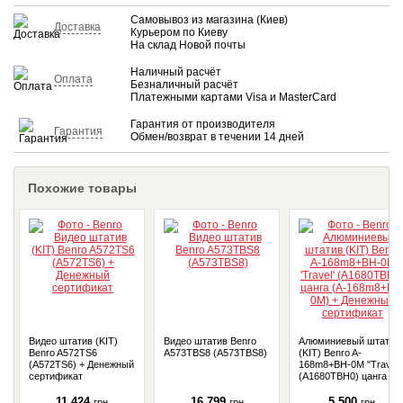
Самовывоз из магазина (Киев)
Доставка
Курьером по Киеву
На склад Новой почты
Наличный расчёт
Оплата
Безналичный расчёт
Платежными картами Visa и MasterCard
Гарантия от производителя
Гарантия
Обмен/возврат в течении 14 дней
Похожие товары
Видео штатив (KIT)
Видео штатив Benro
Алюминиевый штатив
Benro A572TS6
A573TBS8 (A573TBS8)
(KIT) Benro A-
(A572TS6) + Денежный
168m8+BH-0M "Travel"
сертификат
(A1680TBH0) цанга (A-
168m8+BH-0M) +
Денежный сертификат
11 424
16 799
5 500
грн
грн
грн