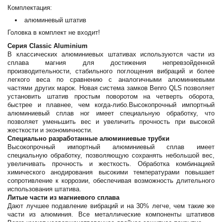
Комплектация:
алюминевый штатив
Головка в комплект не входит!
Серия Classic Aluminium
В классических алюминиевых штативах используются части из
сплава магния для достижения непревзойденной
производительности, стабильного поглощения вибраций и более
легкого веса по сравнению с аналогичными алюминиевыми
частями других марок. Новая система замков Benro QLS позволяет
установить штатив простым поворотом на четверть оборота,
быстрее и плавнее, чем когда-либо.Высокопрочный импортный
алюминиевый сплав ног имеет специальную обработку, что
позволяет уменьшить вес и увеличить прочность при высокой
жесткости и экономичности.
Специально разработанные алюминиевые трубки
Высокопрочный импортный алюминиевый сплав имеет
специальную обработку, позволяющую сохранять небольшой вес,
увеличивать прочность и жесткость. Обработка комбинацией
химического анодирования высокими температурами повышает
сопротивление к коррозии, обеспечивая возможность длительного
использования штатива.
Литые части из магниевого сплава
Дают лучшее подавление вибраций и на 30% легче, чем такие же
части из алюминия. Все металлические компоненты штативов