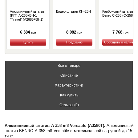
Алюминиевый штатив
Видео штатив KH-25N
Карбоновый штатив
(KIT) A-268+BH-1
Benro C-258 (C-258n6)
"Travel" (A2685FBH1)
6 384
8 082
7 768
грн
грн
грн
Купить
Купить
Купить
Всё о товаре
Описание
Характеристики
Как купить
Отзывы (0)
Алюминиевый штатив А-358 m8 Versatile (A3580T).
Алюминиевый
штатив BENRO А-358 m8 Versatile с максимальной нагрузкой до 15-
ти кг.