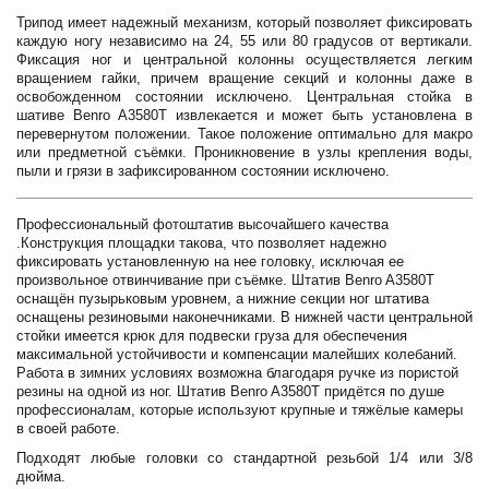
Трипод имеет надежный механизм, который позволяет фиксировать
каждую ногу независимо на 24, 55 или 80 градусов от вертикали.
Фиксация ног и центральной колонны осуществляется легким
вращением гайки, причем вращение секций и колонны даже в
освобожденном состоянии исключено. Центральная стойка в
шативе Benro A3580T извлекается и может быть установлена в
перевернутом положении. Такое положение оптимально для макро
или предметной съёмки. Проникновение в узлы крепления воды,
пыли и грязи в зафиксированном состоянии исключено.
Профессиональный фотоштатив высочайшего качества
.Конструкция площадки такова, что позволяет надежно
фиксировать установленную на нее головку, исключая ее
произвольное отвинчивание при съёмке. Штатив Benro A3580T
оснащён пузырьковым уровнем, а нижние секции ног штатива
оснащены резиновыми наконечниками. В нижней части центральной
стойки имеется крюк для подвески груза для обеспечения
максимальной устойчивости и компенсации малейших колебаний.
Работа в зимних условиях возможна благодаря ручке из пористой
резины на одной из ног. Штатив Benro A3580T придётся по душе
профессионалам, которые используют крупные и тяжёлые камеры
в своей работе.
Подходят любые головки со стандартной резьбой 1/4 или 3/8
дюйма.