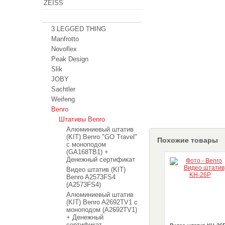
ZEISS
Штативы
3 LEGGED THING
Manfrotto
Novoflex
Peak Design
Slik
JOBY
Sachtler
Weifeng
Benro
Штативы Benro
Алюминиевый штатив
(KIT) Benro "GO Travel"
Похожие товары
с моноподом
(GA168TB1) +
Денежный сертификат
Видео штатив (KIT)
Benro A2573FS4
(A2573FS4)
Алюминиевый штатив
(KIT) Benro A2692TV1 с
моноподом (A2692TV1)
+ Денежный
сертификат