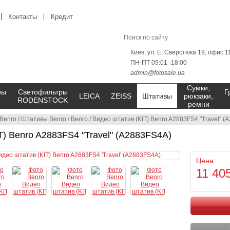
Контакты
Кредит
Киев, ул. Е. Сверстюка 19, офис 1
ПН-ПТ 09:01 -18:00
admin@fotosale.ua
Сумки,
ры
Светофильтры
Г
LEICA
ZEISS
Штативы
рюкзаки,
RODENSTOCK
ремни
Benro
/
Штативы Benro
/
Benro
/
Видео штатив (KIT) Benro A2883FS4 "Travel" (
T) Benro A2883FS4 "Travel" (A2883FS4A)
Цена:
11 40