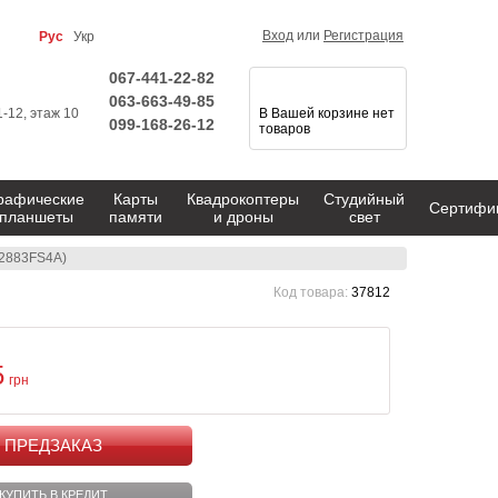
Вход
или
Регистрация
Рус
Укр
067-441-22-82
063-663-49-85
1-12, этаж 10
В Вашей корзине нет
099-168-26-12
товаров
рафические
Карты
Квадрокоптеры
Студийный
Сертифи
планшеты
памяти
и дроны
свет
A2883FS4A)
Код товара:
37812
5
грн
КУПИТЬ
КУПИТЬ В КРЕДИТ