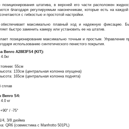
о позиционирования штатива, в верхней его части расположен жидко
аются благодаря регулируемым наконечникам, которые есть на каждой
сочетаются с гибкостью и простотой настройки.
 обеспечивает максимально плавный ход и надежную фиксацию. Б
ляет быстро заменить камеру или установить ее на штатив.
лает позиционирование максимально точным и простым. Управление п
годаря использованию синтетического пенистого покрытия.
а Benro A2883FS4 (KIT):
4.0кг
тоянии: 55см
ысота: 133см (центральная колонна опущена)
ысота: 165см (центральная колонна поднята)
 сплав
 Benro S4:
4.0 кг
+90° / -75°
1/4, 3/8 дюйма
: QR6 (совместима с Manfrotto 501PL)