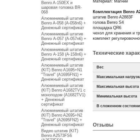
Материал: Магний
Benro A-150EX и
шаровая головка BR-
Комплектация Benro A2
068
штатив Benro A2883F
Алюминиевый штатив
голова Benro S4
Benro A-058 (A-058n6) +
Денежный сертификат
площадка QR6
чехол для хранения и т
Алюминиевый штатив
комплект регулировочно
Benro А-057 (A-057n6) +
Денежный сертификат
Алюминиевый штатив
Технические хара
Benro А-158 (A-158n6) +
Денежный сертификат
Алюминиевый штатив
Вес
(KIT) Benro A1695+N1
"Travel" (A1695FN1) +
Максимальная нагрузк
Денежный сертификат
Алюминиевый штатив
Максимальная высота
(KIT) Benro A1682TV1 с
моноподом (A1682TV1)
Минимальная высота
+ Денежный
сертификат
В сложенном состояни
Алюминиевый штатив
(KIT) Benro A2695+N2
"Travel" (A2695FN2) +
Денежный сертификат
Отзывы
Видео штатив (KIT)
Benro A2573FS6