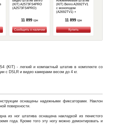
Видео штатив Benro
Алюминиевый штатив
Видео штатив (KIT)
в
(KIT) A2573FS4PRO
(KIT) Benro A2692TV1
Benro A2573FS4
(A2573FS4PRO)
с моноподом
(A2573FS4)
(A2692TV1) +
Денежный сертификат
11 899
11 899
10 776
грн
грн
грн
Купить
Купить
Купить
S4 (KIT) - легкий и компактный штатив в комплекте со
и с DSLR и видео камерами весом до 4 кг.
конструкции оснащены надежными фиксаторами. Наклон
ной поверхности.
дна из ног штатива оснащена накладкой из пенистого
емя года. Кроме того эту ногу можно демонтировать и