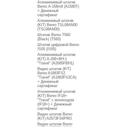
Алюминиевый штатив
Benro А-158m8 (А1580T)
+ Денежный
сертификат
Алюминевый штатив
(KIT) Benro TSL08AN00
(TSL08AN00)
Штатив Benro T560
(Black) (T560)
Штатив цифровой Benro
IS05 (IS05)
Алюминиевый штатив
(KIT) A-268+BH-1
"Travel" (A2685FBH1)
Видео штатив (KIT)
Benro A1883FS2
"Travel" (A1883FS2CA)
+ Денежный
сертификат
Алюминиевый штатив
(KIT) Benro IF18+
"Travel" с моноподом
(IF18+) + Денежный
сертификат
Видео штатив Benro
(KIT) A2573FS6PRO
Видео штатив Benro