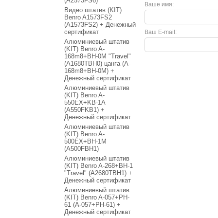
(A2573FS6)
Ваше имя:
Видео штатив (KIT)
Benro A1573FS2
(A1573FS2) + Денежный
сертификат
Ваш E-mail:
Алюминиевый штатив
(KIT) Benro A-
168m8+BH-0M "Travel"
(A1680TBH0) цанга (A-
168m8+BH-0M) +
Денежный сертификат
Алюминиевый штатив
(KIT) Benro A-
550EX+KB-1A
(A550FKB1) +
Денежный сертификат
Алюминиевый штатив
(KIT) Benro A-
500EX+BH-1M
(A500FBH1)
Алюминиевый штатив
(KIT) Benro A-268+BH-1
"Travel" (A2680TBH1) +
Денежный сертификат
Алюминиевый штатив
(KIT) Benro A-057+PH-
61 (A-057+PH-61) +
Денежный сертификат