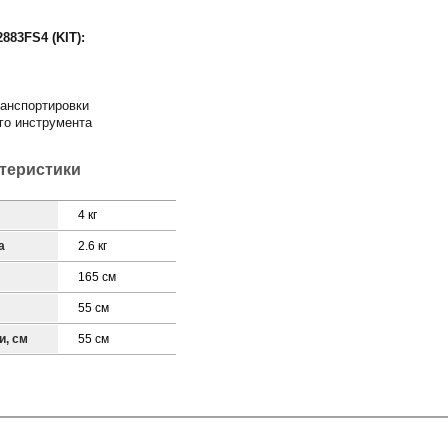
883FS4 (KIT):
ранспортировки
го инструмента
ктеристики
4 кг
а
2.6 кг
165 см
55 см
и, см
55 см