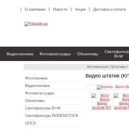
О компании
Новости
Акции
Доставка и оплата
Светофильт
а
Видеотехника
Фотоаксессуары
Объективы
B+W
Фотомагазин
/
Штативы
/
Видео штатив (KI
Фототехника
Видеотехника
Фотоаксессуары
Объективы
Светофильтры B+W
Светофильтры RODENSTOCK
LEICA