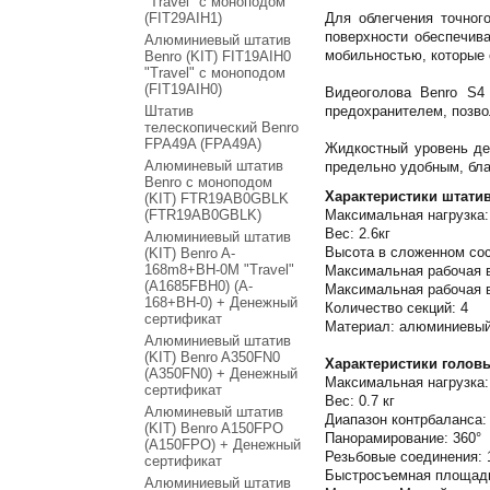
"Travel" с моноподом
(FIT29AIH1)
Для облегчения точног
поверхности обеспечив
Алюминиевый штатив
мобильностью, которые 
Benro (KIT) FIT19AIH0
"Travel" с моноподом
(FIT19AIH0)
Видеоголова Benro S4
Штатив
предохранителем, позво
телескопический Benro
FPA49A (FPA49A)
Жидкостный уровень де
Алюминевый штатив
предельно удобным, бла
Benro с моноподом
Характеристики штатив
(KIT) FTR19AB0GBLK
(FTR19AB0GBLK)
Максимальная нагрузка: 
Вес: 2.6кг
Алюминиевый штатив
Высота в сложенном сос
(KIT) Benro A-
168m8+BH-0M "Travel"
Максимальная рабочая в
(A1685FBH0) (A-
Максимальная рабочая в
168+BH-0) + Денежный
Количество секций: 4
сертификат
Материал: алюминиевый
Алюминиевый штатив
(KIT) Benro A350FN0
Характеристики головы
(A350FN0) + Денежный
Максимальная нагрузка: 
сертификат
Вес: 0.7 кг
Алюминевый штатив
Диапазон контрбаланса: 
(KIT) Benro A150FPO
Панорамирование: 360°
(A150FPO) + Денежный
Резьбовые соединения: 
сертификат
Быстросъемная площадка
Алюминиевый штатив