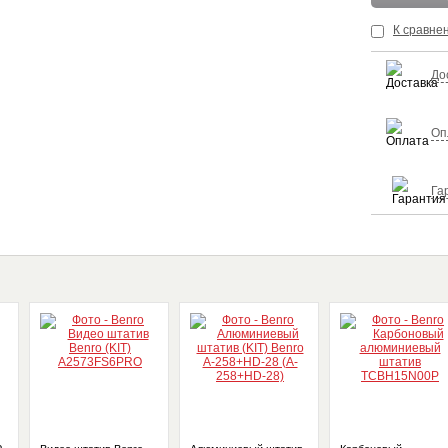
К сравне
До
Оп
Га