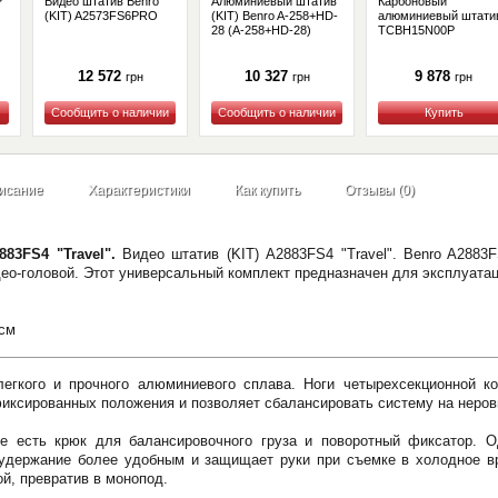
P
Видео штатив Benro
Алюминиевый штатив
Карбоновый
(KIT) A2573FS6PRO
(KIT) Benro A-258+HD-
алюминиевый штати
28 (A-258+HD-28)
TCBH15N00P
12 572
10 327
9 878
грн
грн
грн
Купить
Купить
Купить
исание
Характеристики
Как купить
Отзывы (0)
883FS4 "Travel".
Видео штатив (KIT) A2883FS4 "Travel". Benro A2883F
ео-головой. Этот универсальный комплект предназначен для эксплуатаци
 см
легкого и прочного алюминиевого сплава. Ноги четырехсекционной 
фиксированных положения и позволяет сбалансировать систему на неров
е есть крюк для балансировочного груза и поворотный фиксатор. О
 удержание более удобным и защищает руки при съемке в холодное вр
й, превратив в монопод.