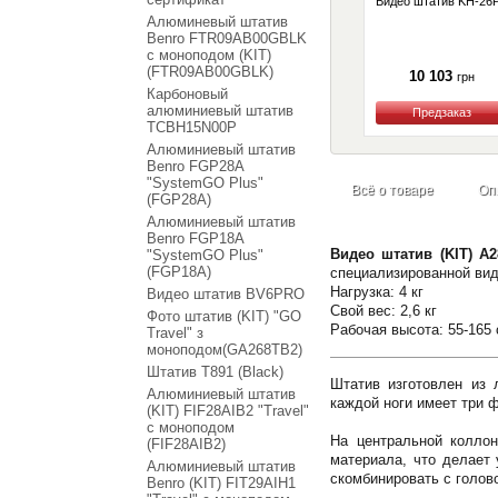
Видео штатив KH-26
Алюминевый штатив
Benro FTR09AB00GBLK
с моноподом (KIT)
(FTR09AB00GBLK)
10 103
грн
Карбоновый
алюминиевый штатив
TCBH15N00P
Купить
Алюминиевый штатив
Benro FGP28A
"SystemGO Plus"
Всё о товаре
Оп
(FGP28A)
Алюминиевый штатив
Benro FGP18A
Видео штатив (KIT) A2
"SystemGO Plus"
(FGP18A)
специализированной вид
Нагрузка: 4 кг
Видео штатив BV6PRO
Свой вес: 2,6 кг
Фото штатив (KIT) "GO
Рабочая высота: 55-165
Travel" з
моноподом(GA268TB2)
Штатив T891 (Black)
Штатив изготовлен из 
Алюминиевый штатив
каждой ноги имеет три 
(KIT) FIF28AIB2 "Travel"
с моноподом
На центральной коллон
(FIF28AIB2)
материала, что делает
Алюминиевый штатив
скомбинировать с голово
Benro (KIT) FIT29AIH1