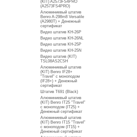
(KIT) A2573FS4PRO
(A2573FS4PRO)
Алюминиевый штатив
Benro A-298m8 Versatile
(A2980T) + Денежный
сертификат
Видео штатив KH-26P
Видео штатив KH-26NL
Видео штатив KH-25P
Видео штатив KH-25N
Видео штатив (KIT)
TSL08AS2CSH
Алюминиевый штатив
(KIT) Benro IF28+
"Travel" с моноподом
(IF28+) + Денежный
сертификат
Штатив T691 (Black)
Алюминиевый штатив
(KIT) Benro IT25 "Travel"
с моноподом (IT25) +
Денежный сертификат
Алюминиевый штатив
(KIT) Benro IT15 "Travel"
с моноподом (IT15) +
Денежный сертификат