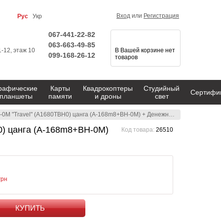
Вход
или
Регистрация
Рус
Укр
067-441-22-82
063-663-49-85
1-12, этаж 10
В Вашей корзине нет
099-168-26-12
товаров
рафические
Карты
Квадрокоптеры
Студийный
Сертифи
планшеты
памяти
и дроны
свет
ravel" (A1680TBH0) цанга (A-168m8+BH-0M) + Денежный сертификат
0) цанга (A-168m8+BH-0M)
Код товара:
26510
грн
КУПИТЬ