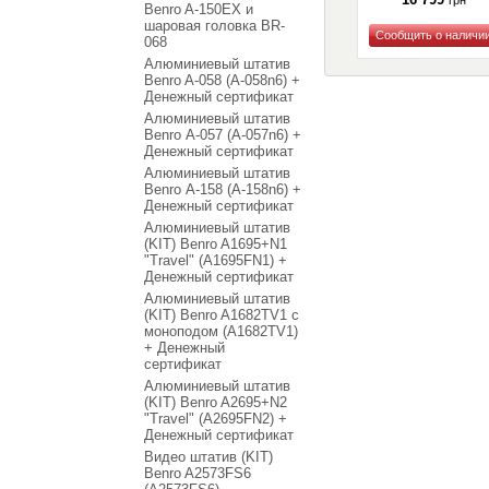
грн
Benro A-150EX и
шаровая головка BR-
068
Купить
Алюминиевый штатив
Benro A-058 (A-058n6) +
Денежный сертификат
Алюминиевый штатив
Benro А-057 (A-057n6) +
Денежный сертификат
Алюминиевый штатив
Benro А-158 (A-158n6) +
Денежный сертификат
Алюминиевый штатив
(KIT) Benro A1695+N1
"Travel" (A1695FN1) +
Денежный сертификат
Алюминиевый штатив
(KIT) Benro A1682TV1 с
моноподом (A1682TV1)
+ Денежный
сертификат
Алюминиевый штатив
(KIT) Benro A2695+N2
"Travel" (A2695FN2) +
Денежный сертификат
Видео штатив (KIT)
Benro A2573FS6