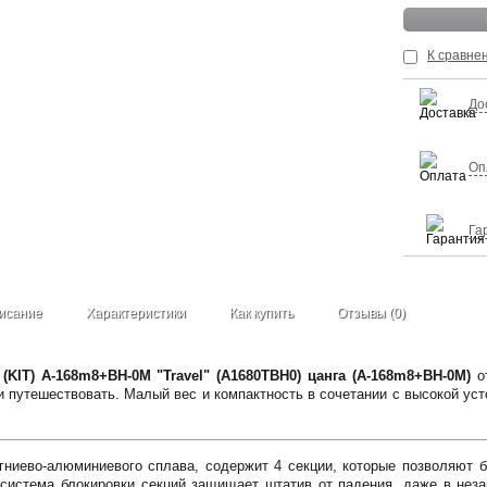
К сравне
До
Оп
Га
исание
Характеристики
Как купить
Отзывы (0)
KIT) A-168m8+BH-0M "Travel" (A1680TBH0) цанга (A-168m8+BH-0M)
от
 путешествовать. Малый вес и компактность в сочетании с высокой ус
ниево-алюминиевого сплава, содержит 4 секции, которые позволяют б
 система блокировки секций защищает штатив от падения, даже в неза