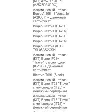
(KIT) A2573FS4PRO
(A2573FS4PRO)
Алюминиевый штатив
Benro A-298m8 Versatile
(A2980T) + Денежный
сертификат
Видео штатив KH-26P
Видео штатив KH-26NL
Видео штатив KH-25P
Видео штатив KH-25N
Видео штатив (KIT)
TSL08AS2CSH
Алюминиевый штатив
(KIT) Benro IF28+
"Travel" с моноподом
(IF28+) + Денежный
сертификат
Штатив T691 (Black)
Алюминиевый штатив
(KIT) Benro IT25 "Travel"
с моноподом (IT25) +
Денежный сертификат
Алюминиевый штатив
(KIT) Benro IT15 "Travel"
с моноподом (IT15) +
Денежный сертификат