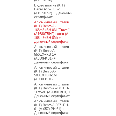
(A2573FS6)
Видео штатив (KIT)
Benro A1573FS2
(A1573FS2) + Денежный
сертификат
Алюминиевый штатив
(KIT) Benro A-
168m8+BH-0M "Travel"
(A1680TBH0) цанга (A-
168m8+BH-0M) +
Денежный сертификат
Алюминиевый штатив
(KIT) Benro A-
550EX+KB-1A
(A550FKB1) +
Денежный сертификат
Алюминиевый штатив
(KIT) Benro A-
500EX+BH-1M
(A500FBH1)
Алюминиевый штатив
(KIT) Benro A-268+BH-1
"Travel" (A2680TBH1) +
Денежный сертификат
Алюминиевый штатив
(KIT) Benro A-057+PH-
61 (A-057+PH-61) +
Денежный сертификат