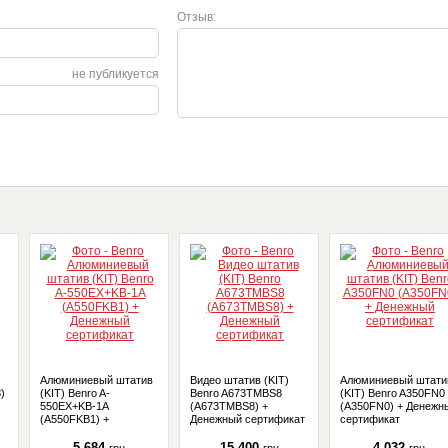
Отзыв:
не публикуется
Алюминиевый штатив
Видео штатив (KIT)
Алюминиевый штати
)
(KIT) Benro A-
Benro A673TMBS8
(KIT) Benro A350FN0
550EX+KB-1A
(A673TMBS8) +
(A350FN0) + Денежн
(A550FKB1) +
Денежный сертификат
сертификат
Денежный сертификат
5 684
15 400
4 032