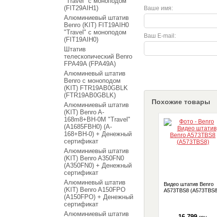
"Travel" с моноподом
(FIT29AIH1)
Ваше имя:
Алюминиевый штатив
Benro (KIT) FIT19AIH0
"Travel" с моноподом
Ваш E-mail:
(FIT19AIH0)
Штатив
телескопический Benro
FPA49A (FPA49A)
Алюминевый штатив
Benro с моноподом
(KIT) FTR19AB0GBLK
(FTR19AB0GBLK)
Похожие товары
Алюминиевый штатив
(KIT) Benro A-
168m8+BH-0M "Travel"
(A1685FBH0) (A-
168+BH-0) + Денежный
сертификат
Алюминиевый штатив
(KIT) Benro A350FN0
(A350FN0) + Денежный
сертификат
Алюминевый штатив
Видео штатив Benro
(KIT) Benro A150FPO
A573TBS8 (A573TBS8
(A150FPO) + Денежный
сертификат
Алюминиевый штатив
16 799