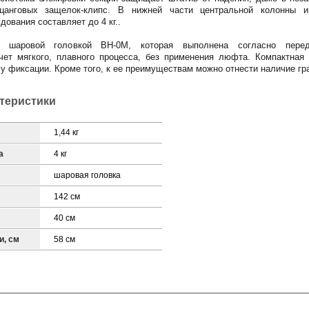
анговых защелок-клипс. В нижней части центральной колонны им
ования составляет до 4 кг..
н шаровой головкой ВН-0М, которая выполнена согласно пере
чет мягкого, плавного процесса, без применения люфта. Компактная
у фиксации. Кроме того, к ее преимуществам можно отнести наличие гр
ктеристики
1,44 кг
а
4 кг
шаровая головка
142 см
40 см
и, см
58 см