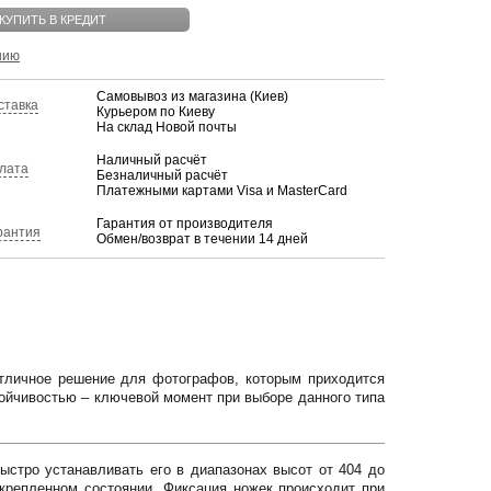
КУПИТЬ В КРЕДИТ
нию
Самовывоз из магазина (Киев)
ставка
Курьером по Киеву
На склад Новой почты
Наличный расчёт
лата
Безналичный расчёт
Платежными картами Visa и MasterCard
Гарантия от производителя
рантия
Обмен/возврат в течении 14 дней
личное решение для фотографов, которым приходится
тойчивостью – ключевой момент при выборе данного типа
ыстро устанавливать его в диапазонах высот от 404 до
крепленном состоянии. Фиксация ножек происходит при