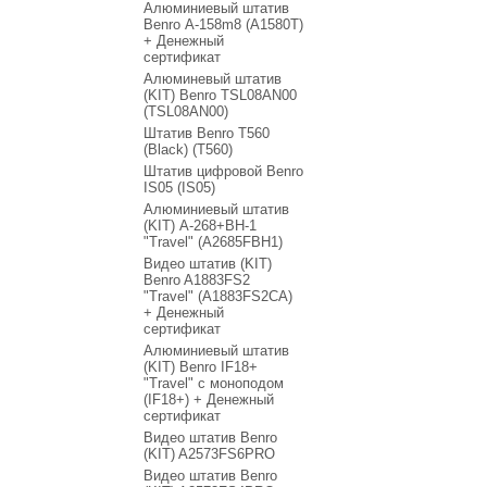
Алюминиевый штатив
Benro А-158m8 (А1580T)
+ Денежный
сертификат
Алюминевый штатив
(KIT) Benro TSL08AN00
(TSL08AN00)
Штатив Benro T560
(Black) (T560)
Штатив цифровой Benro
IS05 (IS05)
Алюминиевый штатив
(KIT) A-268+BH-1
"Travel" (A2685FBH1)
Видео штатив (KIT)
Benro A1883FS2
"Travel" (A1883FS2CA)
+ Денежный
сертификат
Алюминиевый штатив
(KIT) Benro IF18+
"Travel" с моноподом
(IF18+) + Денежный
сертификат
Видео штатив Benro
(KIT) A2573FS6PRO
Видео штатив Benro