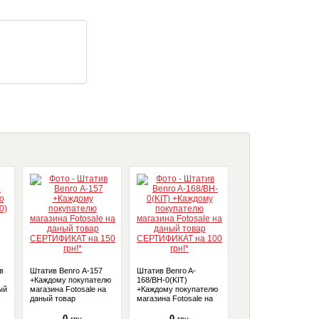
в
Штатив Benro А-157
Штатив Benro A-
Алюминиевый штат
+Каждому покупателю
168/BH-0(KIT)
(KIT) Benro IF18+
ый
магазина Fotosale на
+Каждому покупателю
"Travel" с моноподо
даный товар
магазина Fotosale на
(IF18+) + Денежный
СЕРТИФИКАТ на 150
даный товар
сертификат
грн!*
СЕРТИФИКАТ на 100
0
0
5 376