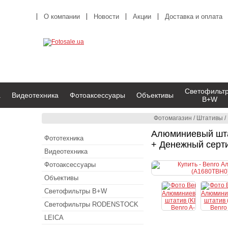
О компании
Новости
Акции
Доставка и оплата
Светофильт
а
Видеотехника
Фотоаксессуары
Объективы
B+W
Фотомагазин
/
Штативы
/
Алюминиевый штат
Фототехника
+ Денежный серт
Видеотехника
Фотоаксессуары
Объективы
Светофильтры B+W
Светофильтры RODENSTOCK
LEICA