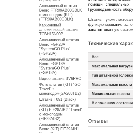
помощи специальных ц
Алюминевый штатив
Грузоподъемность оборуд
Benro FTR09AB00GBLK
с моноподом (KIT)
(FTR09AB00GBLK)
Штатив укомплектова
функционирование за с
Карбоновый
алюминиевый штатив
запатентованную систем
TCBH15N00P
Алюминиевый штатив
Технические хара
Benro FGP28A
"SystemGO Plus"
(FGP28A)
Вес
Алюминиевый штатив
Benro FGP18A
Максимальная нагрузк
"SystemGO Plus"
(FGP18A)
Тип штативной головки
Видео штатив BV6PRO
Фото штатив (KIT) "GO
Максимальная высота
Travel" з
моноподом(GA268TB2)
Минимальная высота
Штатив T891 (Black)
В сложенном состояни
Алюминиевый штатив
(KIT) FIF28AIB2 "Travel"
с моноподом
(FIF28AIB2)
Отзывы
Алюминиевый штатив
Benro (KIT) FIT29AIH1