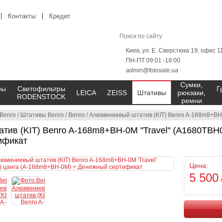
Контакты
Кредит
Киев, ул. Е. Сверстюка 19, офис 1
ПН-ПТ 09:01 -18:00
admin@fotosale.ua
Сумки,
ры
Светофильтры
Г
LEICA
ZEISS
Штативы
рюкзаки,
RODENSTOCK
ремни
Benro
/
Штативы Benro
/
Benro
/
Алюминиевый штатив (KIT) Benro A-168m8+BH-0M "T
ив (KIT) Benro A-168m8+BH-0M "Travel" (A1680TBH
ификат
Цена:
5 500