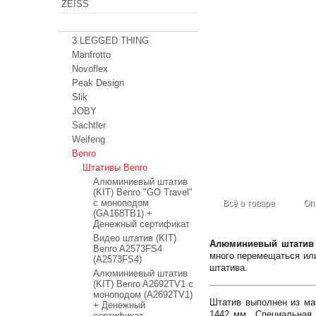
ZEISS
Штативы
3 LEGGED THING
Manfrotto
Novoflex
Peak Design
Slik
JOBY
Sachtler
Weifeng
Benro
Штативы Benro
Алюминиевый штатив
(KIT) Benro "GO Travel"
с моноподом
Всё о товаре
Оп
(GA168TB1) +
Денежный сертификат
Видео штатив (KIT)
Алюминиевый штатив (
Benro A2573FS4
много перемещаться или
(A2573FS4)
штатива.
Алюминиевый штатив
(KIT) Benro A2692TV1 с
моноподом (A2692TV1)
Штатив выполнен из маг
+ Денежный
1442 мм.. Специальная
сертификат