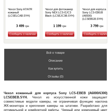
Чехол Sony A7/A7R
Чехол для фотокамер
Чехол для корпуса
кожаный
Sony NEX LCS-EJC3
Sony LCS-EBGB
(LCSELCAB.SYH)
Black (LCSEJC3B.SYH)
(A6500)
(LCSEBGB.SYH)
3 499
1 199
3 799
грн
грн
грн
Купить
Купить
Купить
Всё о товаре
Описание
Как купить
Отзывы (0)
Чехол кожанный для корпуса Sony LCS-EBEB (A6000/6300)
LCSEBEB.SYH.
Чехол из искусственной кожи защищает
совместимые модели камеры, не ограничивая функцию наклона
ЖК-монитора и крепления камеры на штативе. Разработано для
оптимальной и комфортной работы. Черный или коричневый цвет