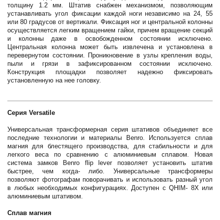
толщину 1.2 мм. Штатив снабжен механизмом, позволяющим
устанавливать угол фиксации каждой ноги независимо на 24, 55
или 80 градусов от вертикали. Фиксация ног и центральной колонны
осуществляется легким вращением гайки, причем вращение секций
и колонны даже в освобожденном состоянии исключено.
Центральная колонна может быть извлечена и установлена в
перевернутом состоянии. Проникновение в узлы крепления воды,
пыли и грязи в зафиксированном состоянии исключено.
Конструкция площадки позволяет надежно фиксировать
установленную на нее головку.
Серия Versatile
Универсальная трансформерная серия штативов объединяет все
последние технологии и материалы Benro. Используется сплав
магния для блестящего производства, для стабильности и для
легкого веса по сравнению с алюминиевым сплавом. Новая
система замков Benro flip lever позволяет установить штатив
быстрее, чем когда- либо. Универсальные трансформеры
позволяют фотографам поворачивать и использовать разный угол
в любых необходимых конфигурациях. Доступен с QHIM- 8X или
алюминиевым штативом.
Cплав магния