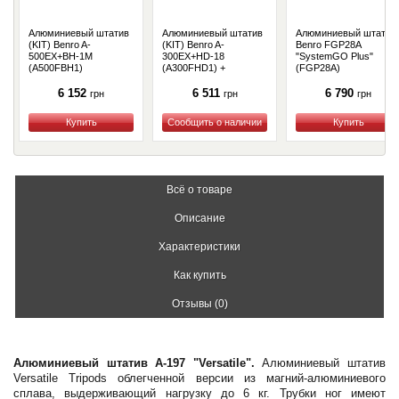
Алюминиевый штатив
Алюминиевый штатив
Алюминиевый штатив
(KIT) Benro A-
(KIT) Benro A-
Benro FGP28A
500EX+BH-1M
300EX+HD-18
"SystemGO Plus"
(A500FBH1)
(A300FHD1) +
(FGP28A)
Денежный сертификат
6 152
6 511
6 790
грн
грн
грн
Купить
Купить
Купить
Всё о товаре
Описание
Характеристики
Как купить
Отзывы (0)
Алюминиевый штатив A-197 "Versatile".
Алюминиевый штатив
Versatile Tripods облегченной версии из магний-алюминиевого
сплава, выдерживающий нагрузку до 6 кг. Трубки ног имеют