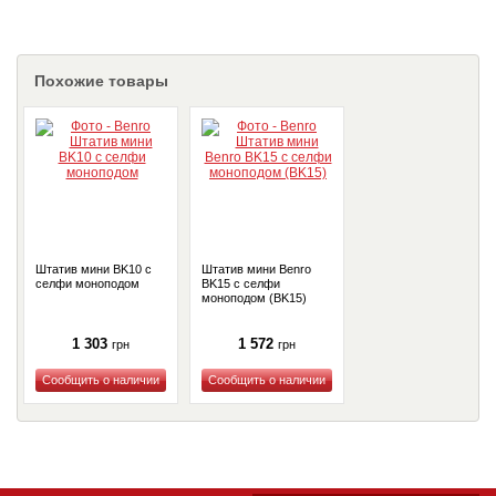
Похожие товары
Штатив мини BK10 с
Штатив мини Benro
селфи моноподом
BK15 с селфи
моноподом (BK15)
1 303
1 572
грн
грн
Купить
Купить