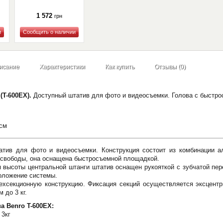
1 572
грн
Купить
исание
Характеристики
Как купить
Отзывы (0)
(T-600EX).
Доступный штатив для фото и видеосъемки. Голова с быстр
 см
атив для фото и видеосъемки. Конструкция состоит из комбинации а
 свободы, она оснащена быстросъемной площадкой.
 высоты центральной штанги штатив оснащен рукояткой с зубчатой пе
оложение системы.
рехсекционную конструкцию. Фиксация секций осуществляется эксцент
 до 3 кг.
а Benro T-600EX:
 3кг