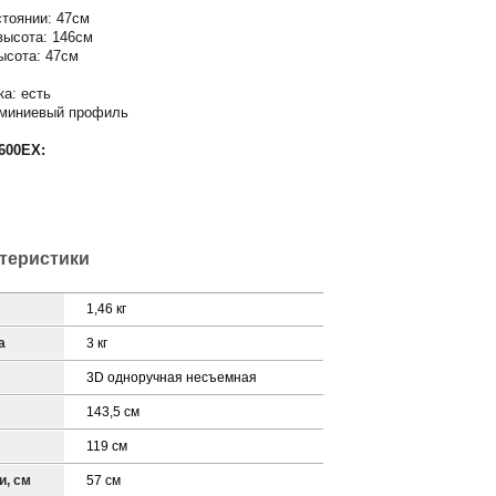
тоянии: 47см
высота: 146см
ысота: 47см
а: есть
юминиевый профиль
600EX:
ктеристики
1,46 кг
а
3 кг
3D одноручная несъемная
143,5 см
119 см
и, см
57 см