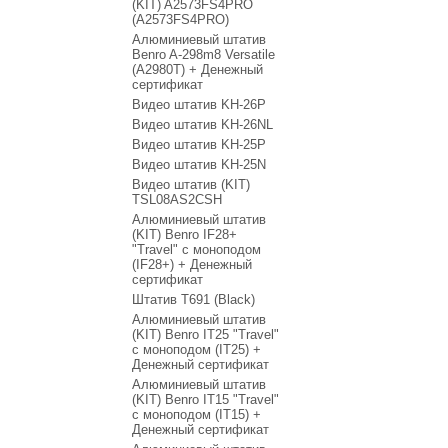
(KIT) A2573FS4PRO
(A2573FS4PRO)
Алюминиевый штатив
Benro A-298m8 Versatile
(A2980T) + Денежный
сертификат
Видео штатив KH-26P
Видео штатив KH-26NL
Видео штатив KH-25P
Видео штатив KH-25N
Видео штатив (KIT)
TSL08AS2CSH
Алюминиевый штатив
(KIT) Benro IF28+
"Travel" с моноподом
(IF28+) + Денежный
сертификат
Штатив T691 (Black)
Алюминиевый штатив
(KIT) Benro IT25 "Travel"
с моноподом (IT25) +
Денежный сертификат
Алюминиевый штатив
(KIT) Benro IT15 "Travel"
с моноподом (IT15) +
Денежный сертификат