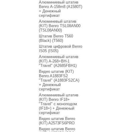
Алюминиевый штатив
Benro А-158m8 (А1580T)
+ Денежный
сертификат
Алюминевый штатив
(KIT) Benro TSL08AN00
(TSL08AN00)
Штатив Benro T560
(Black) (T560)
Штатив цифровой Benro
IS05 (IS05)
Алюминиевый штатив
(KIT) A-268+BH-1
"Travel" (A2685FBH1)
Видео штатив (KIT)
Benro A1883FS2
"Travel" (A1883FS2CA)
+ Денежный
сертификат
Алюминиевый штатив
(KIT) Benro IF18+
"Travel" с моноподом
(IF18+) + Денежный
сертификат
Видео штатив Benro
(KIT) A2573FS6PRO
Видео штатив Benro