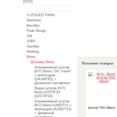
ZEISS
Штативы
3 LEGGED THING
Manfrotto
Novoflex
Peak Design
Slik
JOBY
Sachtler
Weifeng
Benro
Штативы Benro
Похожие товары
Алюминиевый штатив
(KIT) Benro "GO Travel"
с моноподом
(GA168TB1) +
Денежный сертификат
Видео штатив (KIT)
Benro A2573FS4
(A2573FS4)
Алюминиевый штатив
(KIT) Benro A2692TV1 с
Штатив T691 (Black)
моноподом (A2692TV1)
+ Денежный
сертификат