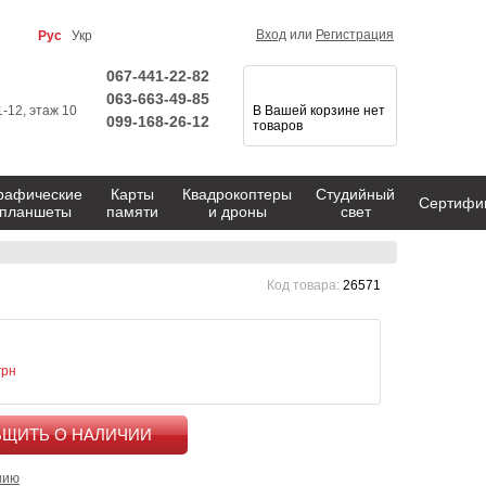
Вход
или
Регистрация
Рус
Укр
067-441-22-82
063-663-49-85
1-12, этаж 10
В Вашей корзине нет
099-168-26-12
товаров
рафические
Карты
Квадрокоптеры
Студийный
Сертифи
планшеты
памяти
и дроны
свет
Код товара:
26571
грн
КУПИТЬ
нию