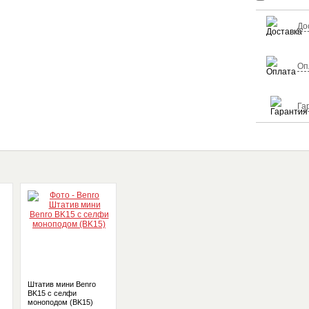
До
Оп
Га
Штатив мини Benro
BK15 с селфи
моноподом (BK15)