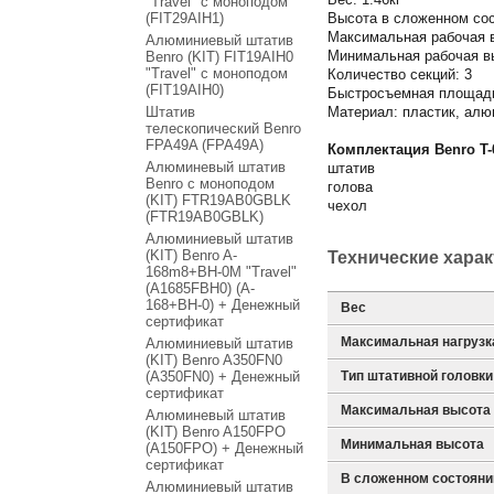
"Travel" с моноподом
(FIT29AIH1)
Высота в сложенном сос
Максимальная рабочая 
Алюминиевый штатив
Минимальная рабочая в
Benro (KIT) FIT19AIH0
"Travel" с моноподом
Количество секций: 3
(FIT19AIH0)
Быстросъемная площадк
Штатив
Материал: пластик, ал
телескопический Benro
FPA49A (FPA49A)
Комплектация Benro T-
Алюминевый штатив
штатив
Benro с моноподом
голова
(KIT) FTR19AB0GBLK
чехол
(FTR19AB0GBLK)
Алюминиевый штатив
(KIT) Benro A-
Технические хара
168m8+BH-0M "Travel"
(A1685FBH0) (A-
168+BH-0) + Денежный
Вес
сертификат
Максимальная нагрузк
Алюминиевый штатив
(KIT) Benro A350FN0
(A350FN0) + Денежный
Тип штативной головки
сертификат
Максимальная высота
Алюминевый штатив
(KIT) Benro A150FPO
Минимальная высота
(A150FPO) + Денежный
сертификат
В сложенном состояни
Алюминиевый штатив