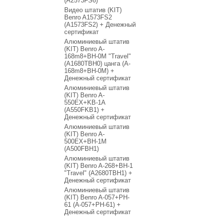
(A2573FS6)
Видео штатив (KIT)
Benro A1573FS2
(A1573FS2) + Денежный
сертификат
Алюминиевый штатив
(KIT) Benro A-
168m8+BH-0M "Travel"
(A1680TBH0) цанга (A-
168m8+BH-0M) +
Денежный сертификат
Алюминиевый штатив
(KIT) Benro A-
550EX+KB-1A
(A550FKB1) +
Денежный сертификат
Алюминиевый штатив
(KIT) Benro A-
500EX+BH-1M
(A500FBH1)
Алюминиевый штатив
(KIT) Benro A-268+BH-1
"Travel" (A2680TBH1) +
Денежный сертификат
Алюминиевый штатив
(KIT) Benro A-057+PH-
61 (A-057+PH-61) +
Денежный сертификат