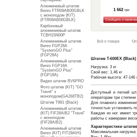
Алюминевый штатив
1 662
грн
Benro FTR09AB00GBLK
с моноподом (KIT)
(FTR09AB00GBLK)
Карбоновый
Купить
алюминиевый штатив
TCBH15N00P
Алюминиевый штатив
Всё о товаре
Оп
Benro FGP28A
"SystemGO Plus"
(FGP28A)
Штатив T-600EX (Black) 
Алюминиевый штатив
Benro FGP18A
Нагрузка: 3 кг
"SystemGO Plus"
Свой вес: 1,46 кг
(FGP18A)
Рабочая высота: 47-146
Видео штатив BV6PRO
Фото штатив (KIT) "GO
Travel" з
Доступный и легкий шт
моноподом(GA268TB2)
операторам три степени
Штатив T891 (Black)
Для плавного изменения
точностью установить п
Алюминиевый штатив
(KIT) FIF28AIB2 "Travel"
Каждая из ног имеет т
с моноподом
работы с камерами весом
(FIF28AIB2)
Характеристики штатив
Алюминиевый штатив
Максимальная нагрузка:
Benro (KIT) FIT29AIH1
Вес: 1.46кг