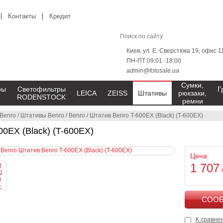
Контакты
Кредит
Киев, ул. Е. Сверстюка 19, офис 1
ПН-ПТ 09:01 -18:00
admin@fotosale.ua
Сумки,
ры
Светофильтры
Г
LEICA
ZEISS
Штативы
рюкзаки,
RODENSTOCK
ремни
Benro
/
Штативы Benro
/
Benro
/
Штатив Benro T-600EX (Black) (T-600EX)
00EX (Black) (T-600EX)
Цена:
1 707
К сравне