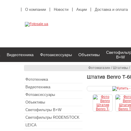
О компании
Новости
Акции
Доставка и оплата
Светофильт
а
Видеотехника
Фотоаксессуары
Объективы
B+W
Фотомагазин
/
Штативы
/
Штатив Benro T-6
Фототехника
Видеотехника
Фотоаксессуары
Объективы
Светофильтры B+W
Светофильтры RODENSTOCK
LEICA