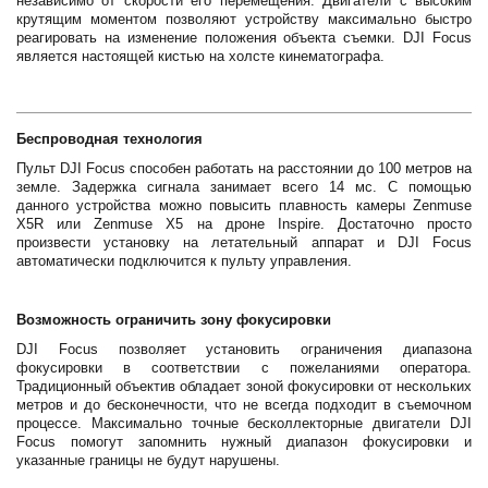
независимо от скорости его перемещения. Двигатели с высоким
крутящим моментом позволяют устройству максимально быстро
реагировать на изменение положения объекта съемки. DJI Focus
является настоящей кистью на холсте кинематографа.
Беспроводная технология
Пульт DJI Focus способен работать на расстоянии до 100 метров на
земле. Задержка сигнала занимает всего 14 мс. С помощью
данного устройства можно повысить плавность камеры Zenmuse
X5R или Zenmuse X5 на дроне Inspire. Достаточно просто
произвести установку на летательный аппарат и DJI Focus
автоматически подключится к пульту управления.
Возможность ограничить зону фокусировки
DJI Focus позволяет установить ограничения диапазона
фокусировки в соответствии с пожеланиями оператора.
Традиционный объектив обладает зоной фокусировки от нескольких
метров и до бесконечности, что не всегда подходит в съемочном
процессе. Максимально точные бесколлекторные двигатели DJI
Focus помогут запомнить нужный диапазон фокусировки и
указанные границы не будут нарушены.