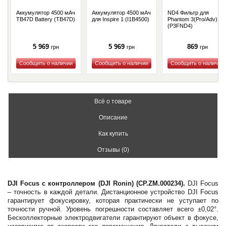
Аккумулятор 4500 мАч
Аккумулятор 4500 мАч
ND4 Фильтр для
TB47D Battery (TB47D)
для Inspire 1 (I1B4500)
Phantom 3(Pro/Adv)
(P3FND4)
5 969
5 969
869
грн
грн
грн
Купить
Купить
Купить
Всё о товаре
Описание
Как купить
Отзывы (0)
DJI Focus с контроллером (DJI Ronin) (CP.ZM.000234).
DJI Focus
– точность в каждой детали. Дистанционное устройство DJI Focus
гарантирует фокусировку, которая практически не уступает по
точности ручной. Уровень погрешности составляет всего ±0,02°.
Бесколлекторные электродвигатели гарантируют объект в фокусе,