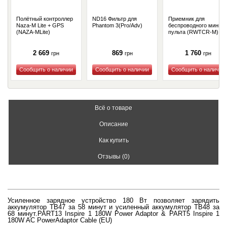
Полётный контроллер
ND16 Фильтр для
Приемник для
Naza-M Lite + GPS
Phantom 3(Pro/Adv)
беспроводного мини-
(NAZA-MLite)
пульта (RWTCR-M)
2 669
869
1 760
грн
грн
грн
Купить
Купить
Купить
Всё о товаре
Описание
Как купить
Отзывы (0)
Усиленное зарядное устройство 180 Вт позволяет зарядить
аккумулятор TB47 за 58 минут и усиленный аккумулятор TB48 за
68 минут.
PART13 Inspire 1 180W Power Adaptor & PART5 Inspire 1
180W AC PowerAdaptor Cable (EU)