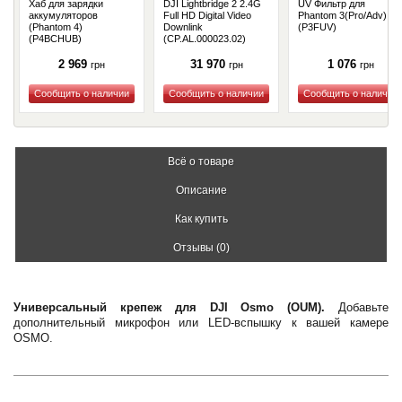
Хаб для зарядки
DJI Lightbridge 2 2.4G
UV Фильтр для
аккумуляторов
Full HD Digital Video
Phantom 3(Pro/Adv)
(Phantom 4)
Downlink
(P3FUV)
(P4BCHUB)
(CP.AL.000023.02)
2 969
31 970
1 076
грн
грн
грн
Купить
Купить
Купить
Всё о товаре
Описание
Как купить
Отзывы (0)
Универсальный крепеж для DJI Osmo (OUM).
Добавьте
дополнительный микрофон или LED-вспышку к вашей камере
OSMO.