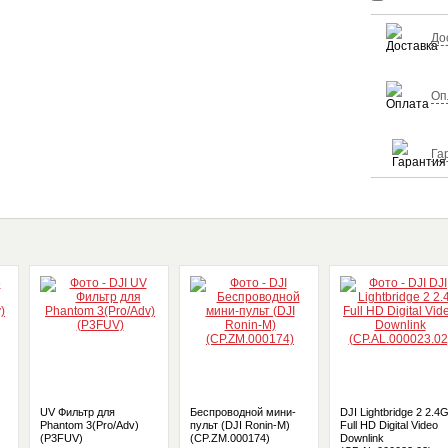
До
Оп
Га
UV Фильтр для
Беспроводной мини-
DJI Lightbridge 2 2.4
Phantom 3(Pro/Adv)
пульт (DJI Ronin-M)
Full HD Digital Video
(P3FUV)
(CP.ZM.000174)
Downlink