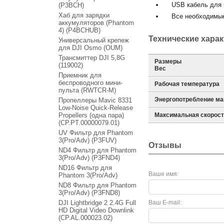
USB кабель для 
(P3BCH)
Хаб для зарядки
Все необходимые 
аккумуляторов (Phantom
4) (P4BCHUB)
Технические хара
Универсальный крепеж
для DJI Osmo (OUM)
Трансмиттер DJI 5,8G
Размеры
(119002)
Вес
Приемник для
беспроводного мини-
Рабочая температура
пульта (RWTCR-M)
Энергопотребление м
Пропеллеры Mavic 8331
Low-Noise Quick-Release
Propellers (одна пара)
Максимальная скорост
(CP.PT.00000079.01)
UV Фильтр для Phantom
3(Pro/Adv) (P3FUV)
Отзывы
ND4 Фильтр для Phantom
3(Pro/Adv) (P3FND4)
ND16 Фильтр для
Ваше имя:
Phantom 3(Pro/Adv)
ND8 Фильтр для Phantom
3(Pro/Adv) (P3FND8)
DJI Lightbridge 2 2.4G Full
Ваш E-mail:
HD Digital Video Downlink
(CP.AL.000023.02)