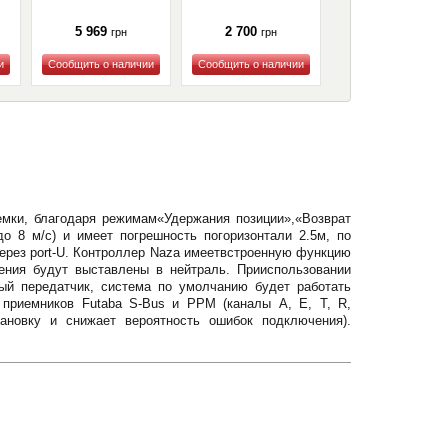
(P4BCHUB)
5 969
2 700
2 969
грн
грн
грн
Купить
Купить
Купить
емки, благодаря режимам«Удержания позиции»,«Возврат
о 8 м/c) и имеет погрешность погоризонтали 2.5м, по
через port-U. Контроллер Naza имеетвстроенную функцию
ления будут выставлены в нейтраль. Прииспользовании
ый передатчик, система по умолчанию будет работать
 приемников Futaba S-Bus и PPM (каналы A, E, T, R,
ановку и снижает вероятность ошибок подключения).