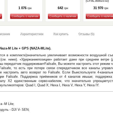
(CP.AL.000023.02)
1 076
642
31 970
грн
грн
грн
Купить
Купить
Купить
исание
Характеристики
Как купить
Отзывы (0)
aza-M Lite + GPS (NAZA-MLite).
тся в комплекте)значительно увеличивает возможности воздушной съ
(см. ниже). «Удержаниепозиции» работает даже при среднем ветре (д
аш передатчик поддерживаетFailsafe, Вы можете настроить этот режим 
Failsafe, то есть при потере связи спередатчиком все каналы управ
настроить авто возврат по Failsafe. Если Выиспользуете 4-канальн
ции Failsafe. Поддержка приёмников от 4 каналов ивыше; поддержка
алу X2 единственным серво-кабелем, что значительно упрощаетуст
льтикоптеров: Quad I, Quad X; Hexa I, Hexa V, Hexa Y, Hexa IY.
 -М Lite;
уль - DJI V- SEN;