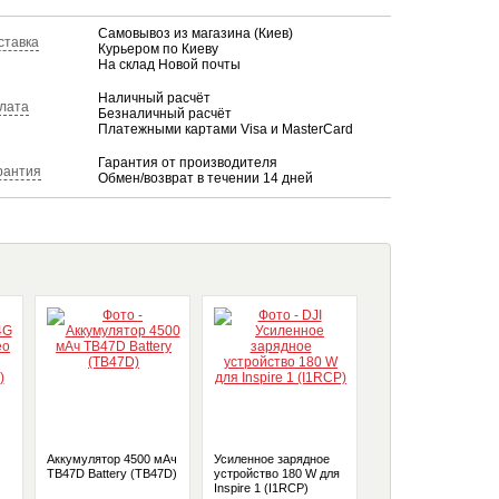
Самовывоз из магазина (Киев)
ставка
Курьером по Киеву
На склад Новой почты
Наличный расчёт
лата
Безналичный расчёт
Платежными картами Visa и MasterCard
Гарантия от производителя
рантия
Обмен/возврат в течении 14 дней
G
Аккумулятор 4500 мАч
Усиленное зарядное
Хаб для зарядки
TB47D Battery (TB47D)
устройство 180 W для
аккумуляторов
Inspire 1 (I1RCP)
(Phantom 4)