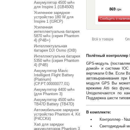
Аккумулятор 4500 мАч
для Inspire 1 (I1B4500)
869
грн
Усиленное зарядное
устройство 180 W для
Inspire 1 (I1RCP)
Купить
Усиленная
интеллектуальна батарея
5870 мАч (серия Phantom
Всё о товаре
Оп
4) (P4B+)
Интеллектуальная
батарея DJI Osmo (OIB)
Полётный контроллер N
Интеллектуальна батарея
5350 мАч (серия Phantom
GPS-модуль (поставляе
4) (P4B)
домой» и системе IOC 
Аккумулятор Mavic
вертикали 0.8м. Если В
Intelligent Flight Battery
автовыравнивания при 
(Platinum)
модуля GPS Вы можете 
(CP.PT.00000077.01)
врежиме Atti без функ
Аккумулятор 4400 мАч
Uподключаются по кан
(для Phantom 3)
Поддержка шести типовму
Аккумулятор 4500 мАч
TB47D Battery (TB47D)
Автомобильное зарядное
В комплекте:
устройство Phantom 4, Kit
(P4CCKit)
Контроллер - Naza
Хаб для зарядки
Светодиодный мод
аккумуляторов Phantom 3