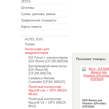
ZEISS
Штативы
Сумки, рюкзаки, ремни
Графические планшеты
Карты памяти
Квадрокоптеры и дроны
AUTEL EVO
Yuneec
Аксессуары для
квадрокоптеров
DJI Focus с контроллером
Похожие товары
(DJI Ronin) (CP.ZM.000234)
Беспроводной мини-пульт
(DJI Ronin-M)
(CP.ZM.000174)
Cendence Remote
Controller (CP.BX.000237)
Полётный контроллер
Naza-M Lite + GPS (NAZA-
MLite)
Полётный контроллер
ND8 Фильтр для
Naza-M V2 + GPS (NAZA-
Phantom 3(Pro/Adv)
MV2)
(P3FND8)