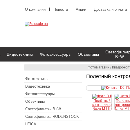
О компании
Новости
Акции
Доставка и оплата
Светофильт
а
Видеотехника
Фотоаксессуары
Объективы
B+W
Фотомагазин
/
Квадрокоп
Полётный контрол
Фототехника
Видеотехника
Фотоаксессуары
Объективы
Светофильтры B+W
Светофильтры RODENSTOCK
LEICA