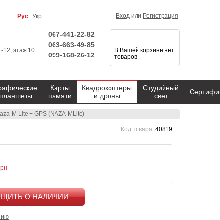
Вход
или
Регистрация
Рус
Укр
067-441-22-82
063-663-49-85
1-12, этаж 10
В Вашей корзине нет
099-168-26-12
товаров
рафические
Карты
Квадрокоптеры
Студийный
Сертифи
планшеты
памяти
и дроны
свет
za-M Lite + GPS (NAZA-MLite)
Код товара:
40819
грн
КУПИТЬ
нию