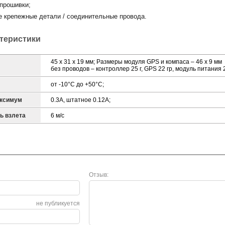
прошивки;
крепежные детали / соединительные провода.
ктеристики
45 х 31 х 19 мм; Размеры модуля GPS и компаса – 46 x 9 мм
без проводов – контроллер 25 г, GPS 22 гр, модуль питания 2
от -10°С до +50°С;
аксимум
0.3А, штатное 0.12А;
ь взлета
6 м/с
Отзыв:
не публикуется