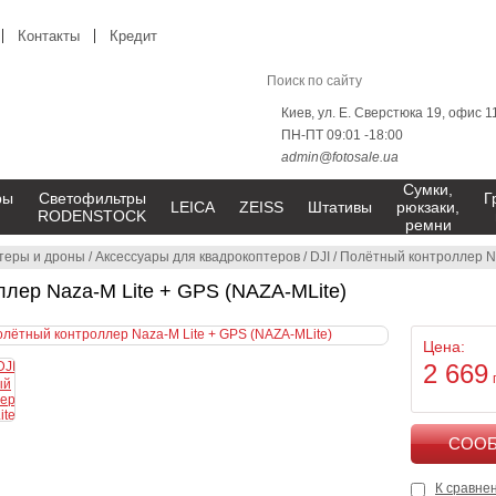
Контакты
Кредит
Киев, ул. Е. Сверстюка 19, офис 1
ПН-ПТ 09:01 -18:00
admin@fotosale.ua
Сумки,
ры
Светофильтры
Г
LEICA
ZEISS
Штативы
рюкзаки,
RODENSTOCK
ремни
теры и дроны
/
Аксессуары для квадрокоптеров
/
DJI
/
Полётный контроллер Na
лер Naza-M Lite + GPS (NAZA-MLite)
Цена:
2 669
К сравне