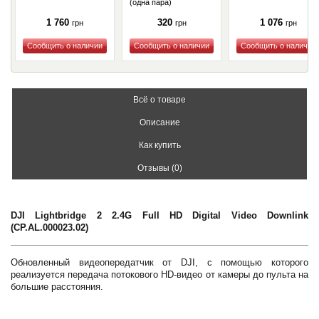
(одна пара)
(CP.PT.00000079.01)
1 760
320
1 076
грн
грн
грн
Купить
Купить
Купить
Всё о товаре
Описание
Как купить
Отзывы (0)
DJI Lightbridge 2 2.4G Full HD Digital Video Downlink
(CP.AL.000023.02)
Обновленный видеопередатчик от DJI, с помощью которого
реализуется передача потокового HD-видео от камеры до пульта на
большие расстояния.