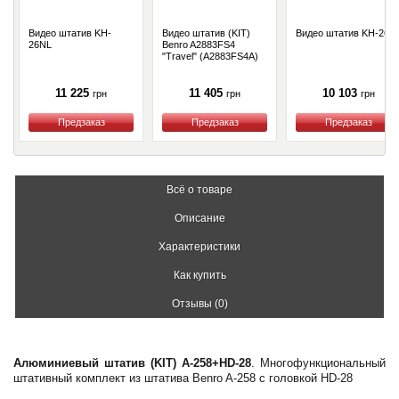
Видео штатив KH-
Видео штатив (KIT)
Видео штатив KH-26P
26NL
Benro A2883FS4
"Travel" (A2883FS4A)
11 225
11 405
10 103
грн
грн
грн
Купить
Купить
Купить
Всё о товаре
Описание
Характеристики
Как купить
Отзывы (0)
Алюминиевый штатив (KIT) A-258+HD-28
. Многофункциональный
штативный комплект из штатива Benro A-258 с головкой HD-28