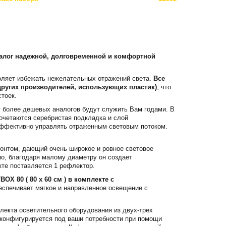
залог надежной, долговременной и комфортной
воляет избежать нежелательных отражений света.
Все
других производителей, использующих пластик)
, что
тоек.
т более дешевых аналогов будут служить Вам годами. В
сочетаются серебристая подкладка и слой
 эффективно управлять отраженным световым потоком.
зонтом, дающий очень широкое и ровное световое
но, благодаря малому диаметру он создает
кте поставляется 1 рефлектор.
X 80 ( 80 x 60 см ) в комплекте с
еспечивает мягкое и направленное освещение с
лекта осветительного оборудования из двух-трех
о конфигурируется под ваши потребности при помощи