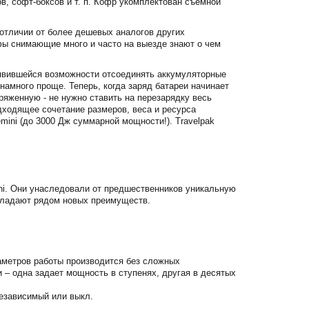
в, софт-боксов и т. п. Кофр укомплектован съемной
отличии от более дешевых аналогов других
фы снимающие много и часто на выезде знают о чем
оявившейся возможности отсоединять аккумуляторные
намного проще. Теперь, когда заряд батареи начинает
аряженную - не нужно ставить на перезарядку весь
дходящее сочетание размеров, веса и ресурса
ini (до 3000 Дж суммарной мощности!). Travelpak
ni. Они унаследовали от предшественников уникальную
 обладают рядом новых преимуществ.
аметров работы производится без сложных
– одна задает мощность в ступенях, другая в десятых
езависимый или выкл.