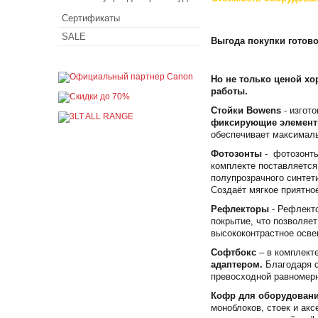
Сертификаты
SALE
Выгода покупки готово
Но не только ценой х
работы.
Стойки Bowens
- изгот
фиксирующие элементы
обеспечивает максималь
Фотозонты
- фотозонты
комплекте поставляется
полупрозрачного синтет
Создаёт мягкое приятно
Рефлекторы
- Рефлекто
покрытие, что позволяе
высококонтрастное осве
Софтбокс
– в комплект
адаптером.
Благодаря с
превосходной равномерн
Кофр для оборудован
моноблоков, стоек и ак