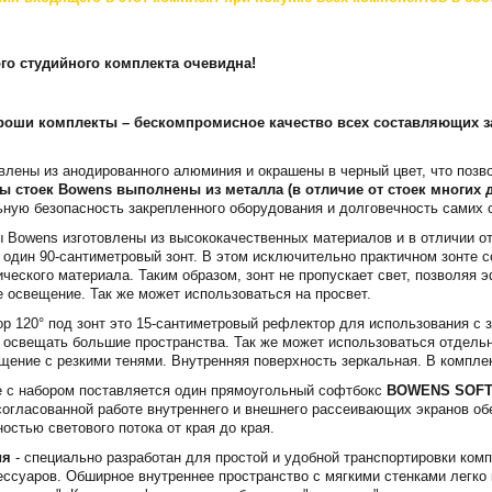
го студийного комплекта очевидна!
ороши комплекты – бескомпромисное качество всех составляющих 
овлены из анодированного алюминия и окрашены в черный цвет, что поз
 стоек Bowens выполнены из металла (в отличие от стоек многих 
ную безопасность закрепленного оборудования и долговечность самих с
 Bowens изготовлены из высококачественных материалов и в отличии о
 один 90-сантиметровый зонт. В этом исключительно практичном зонте 
ического материала. Таким образом, зонт не пропускает свет, позволяя
е освещение. Так же может использоваться на просвет.
р 120° под зонт это 15-сантиметровый рефлектор для использования с 
т освещать большие пространства. Так же может использоваться отдель
щение с резкими тенями. Внутренняя поверхность зеркальная. В компле
е с набором поставляется один прямоугольный софтбокс
BOWENS SOFTBO
огласованной работе внутреннего и внешнего рассеивающих экранов об
остью светового потока от края до края.
ия
- специально разработан для простой и удобной транспортировки комп
сессуаров. Обширное внутреннее пространство с мягкими стенками легк