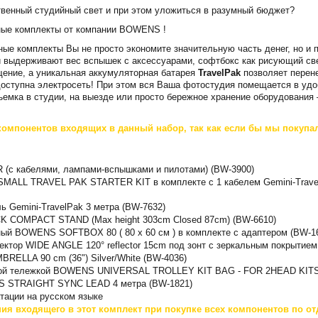
твенный студийный свет и при этом уложиться в разумный бюджет?
йные комплекты от компании BOWENS !
ные комплекты Вы не просто экономите значительную часть денег, но и
и выдерживают вес вспышек с аксессуарами, софтбокс как рисующий св
ение, а уникальная аккумуляторная батарея
TravelPak
позволяет перене
доступна электросеть! При этом вся Ваша фотостудия помещается в уд
ъемка в студии, на выезде или просто бережное хранение оборудования 
компонентов входящих в данный набор, так как если бы мы покупа
R (с кабелями, лампами-вспышками и пилотами) (BW-3900)
 SMALL TRAVEL PAK STARTER KIT в комплекте с 1 кабелем Gemini-Trave
ь Gemini-TravelPak 3 метра (BW-7632)
 COMPACT STAND (Max height 303cm Closed 87cm) (BW-6610)
ый BOWENS SOFTBOX 80 ( 80 x 60 см ) в комплекте с адаптером (BW-1
ктор WIDE ANGLE 120° reflector 15cm под зонт с зеркальным покрытием
ELLA 90 cm (36") Silver/White (BW-4036)
ской тележкой BOWENS UNIVERSAL TROLLEY KIT BAG - FOR 2HEAD KITS
S STRAIGHT SYNC LEAD 4 метра (BW-1821)
атации на русском языке
ия входящего в этот комплект при покупке всех компонентов по от