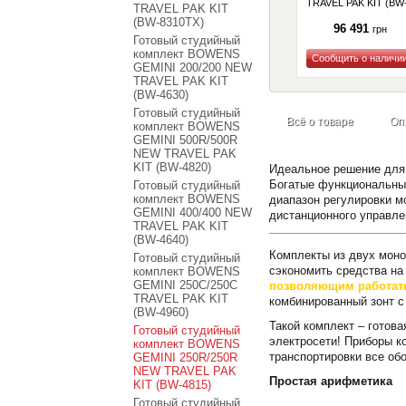
TRAVEL PAK KIT (BW
TRAVEL PAK KIT
4960)
(BW-8310TX)
96 491
грн
Готовый студийный
комплект BOWENS
GEMINI 200/200 NEW
Купить
TRAVEL PAK KIT
(BW-4630)
Готовый студийный
Всё о товаре
Оп
комплект BOWENS
GEMINI 500R/500R
NEW TRAVEL PAK
KIT (BW-4820)
Идеальное решение для
Богатые функциональные
Готовый студийный
комплект BOWENS
диапазон регулировки м
GEMINI 400/400 NEW
дистанционного управл
TRAVEL PAK KIT
(BW-4640)
Комплекты из двух моно
Готовый студийный
сэкономить средства на
комплект BOWENS
GEMINI 250C/250C
позволяющим работать 
TRAVEL PAK KIT
комбинированный зонт с
(BW-4960)
Такой комплект – готова
Готовый студийный
электросети! Приборы к
комплект BOWENS
транспортировки все об
GEMINI 250R/250R
NEW TRAVEL PAK
Простая арифметика
KIT (BW-4815)
Готовый студийный