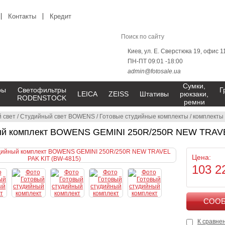
Контакты
Кредит
Киев, ул. Е. Сверстюка 19, офис 1
ПН-ПТ 09:01 -18:00
admin@fotosale.ua
Сумки,
ры
Светофильтры
Г
LEICA
ZEISS
Штативы
рюкзаки,
RODENSTOCK
ремни
 свет
/
Студийный свет BOWENS
/
Готовые студийные комплекты
/
комплекты 
ый комплект BOWENS GEMINI 250R/250R NEW TRAVE
Цена:
103 2
К сравне