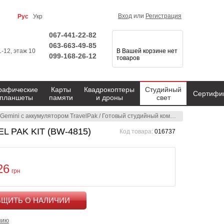
Вход
или
Регистрация
Рус
Укр
067-441-22-82
063-663-49-85
1-12, этаж 10
В Вашей корзине нет
099-168-26-12
товаров
рафические
Карты
Квадрокоптеры
Студийный
Сертифи
планшеты
памяти
и дроны
свет
Gemini с аккумулятором TravelPak
/
Готовый студийный комплект BOWENS GEMINI 250R/250R NEW TRAVEL PAK KIT (BW-4815)
L PAK KIT (BW-4815)
Код товара:
016737
26
грн
КУПИТЬ
нию