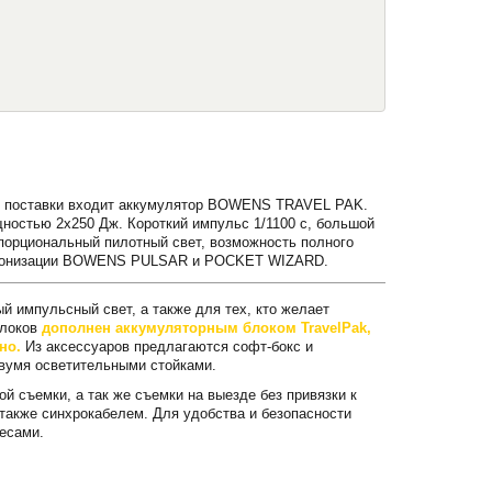
кт поставки входит аккумулятор BOWENS TRAVEL PAK.
ностью 2х250 Дж. Короткий импульс 1/1100 с, большой
опорциональный пилотный свет, возможность полного
инхронизации BOWENS PULSAR и POCKET WIZARD.
 импульсный свет, а также для тех, кто желает
блоков
дополнен аккумуляторным блоком TravelPak,
но.
Из аксессуаров предлагаются софт-бокс и
вумя осветительными стойками.
й съемки, а так же съемки на выезде без привязки к
также синхрокабелем. Для удобства и безопасности
есами.