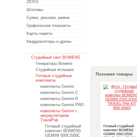
ZEISS
Штативы
Сумки, рюкзаки, ремни
Графические планшеты
Карты памяти
Квадрокоптеры и дроны
Студийный свет
Студийный свет BOWENS
Генераторы Bowens
Студийные вспышки
Похожие товары
Готовые студийные
комплекты
комплекты Gemini
комплекты Gemini C
комплекты Gemini R
комплекты Gemini PRO
комплекты Gemini с
аккумулятором
TravelPak
Готовый студийный
Готовый студийный
комплект BOWENS
комплект BOWENS
GEMINI 250C/250C
GEMINI 500C/500C