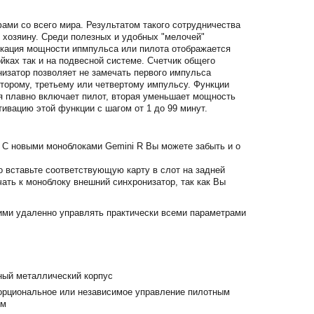
ми со всего мира. Результатом такого сотрудничества
 хозяину. Среди полезных и удобных "мелочей"
икация мощности ипмпульса или пилота отображается
йках так и на подвесной системе. Счетчик общего
изатор позволяет не замечать первого импульса
торому, третьему или четвертому импульсу. Функции
вая плавно включает пилот, вторая уменьшает мощность
тивацию этой функции с шагом от 1 до 99 минут.
 С новыми моноблоками Gemini R Вы можете забыть и о
о вставьте соответствующую карту в слот на задней
чать к моноблоку внешний синхронизатор, так как Вы
ими удаленно управлять практически всеми параметрами
ный металлический корпус
орциональное или независимое управление пилотным
ом