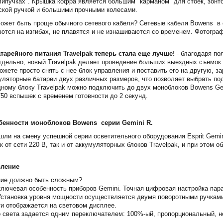
липучках". Крышка кофра является большим "карманом" для стоек, зонто
ской ручкой и большими прочными колесами.
может быть проще обычного сетевого кабеля? Сетевые кабеля Bowens в 
ются на изгибах, не плавятся и не изнашиваются со временем. Фотогра
тарейного питания Travelpak теперь стала еще лучше!
- благодаря п
отдельно, новый Travelpak делает проведение больших выездных съемок 
ожете просто снять с нее блок управления и поставить его на другую, з
уляторные батареи двух различных размеров, что позволяет выбрать по
дному блоку Travelpak можно подключить до двух моноблоков Bowens Gem
750 вспышек с временем готовности до 2 секунд.
бенности моноблоков Bowens серии Gemini R.
шли на смену успешной серии осветительного оборудования Esprit Gemi
к от сети 220 В, так и от аккумуляторных блоков Travelpak, и при этом
вление
ние должно быть сложным?
ключевая особенность приборов Gemini. Точная цифровая настройка пар
становка уровня мощности осуществляется двумя поворотными ручками 
и отображается на световом дисплее.
 света задается одним переключателем: 100%-ый, пропорциональный, н