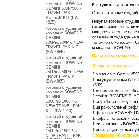
комплект BOWENS
Как купить высококачес
GEMINI 500R/500R
Ответ – готовые студи
TRAVEL PAK
PULSAR KIT (BW-
Покупая готовые студий
4825)
готовое решение. Стойк
Готовый студийный
мощное и жесткое освещ
комплект BOWENS
освещения туда где не 
GEMINI
тележкой с колесами. С
500Pro/500Pro NEW
TRAVEL PAK KIT
компании BOWENS.
(BW-4865)
Посчитаем стоимость 
Готовый студийный
комплект BOWENS
В комплект входят:
GEMINI
750Pro/750Pro NEW
2 моноблока Gemini 250
TRAVEL PAK KIT
1 аккумуляторный блок
(BW-4885)
7693)
Готовый студийный
1 дополнительный кабел
комплект BOWENS
2 стойки BOWENS BLACK
GEMINI
1000Pro/1000Pro
1 софтбокс прямоугольн
NEW TRAVEL PAK
1 широкоугольный рефле
KIT (BW-4910)
1 фотозонт BOWENS UMBR
Готовый студийный
1 кофр c телескопиче
комплект BOWENS
1 синхрокабель BOWEN
GEMINI
1 инструкция по эксплу
1500Pro/1500Pro
Стоимость оборудован
NEW TRAVEL PAK