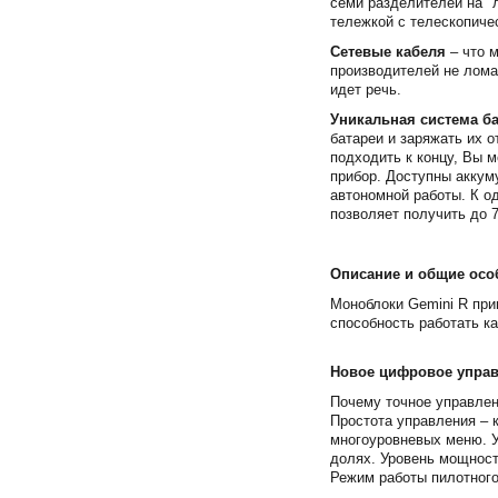
семи разделителей на "
тележкой с телескопиче
Сетевые кабеля
– что 
производителей не лома
идет речь.
Уникальная система ба
батареи и заряжать их 
подходить к концу, Вы м
прибор. Доступны аккум
автономной работы. К о
позволяет получить до 
Описание и общие осо
Моноблоки Gemini R при
способность работать ка
Новое цифровое упра
Почему точное управле
Простота управления – 
многоуровневых меню. У
долях. Уровень мощност
Режим работы пилотного