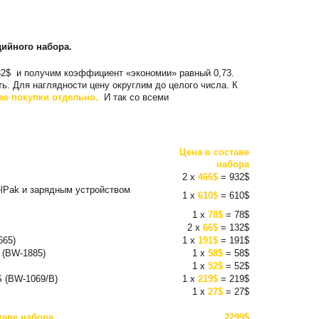
дийного набора.
2$ и получим коэффициент «экономии» равный 0,73.
. Для наглядности цену округлим до целого числа. К
чае покупки отдельно.
И так со всеми
Цена в составе
набора
2 x
466$
= 932$
lPak и зарядным устройством
1 x
610$
= 610$
1 x
78$
= 78$
2 x
66$
= 132$
665)
1 x
191$
= 191$
 (BW-1885)
1 x
58$
= 58$
1 x
52$
= 52$
 (BW-1069/B)
1 x
219$
= 219$
1 x
27$
= 27$
таве набора
2299$