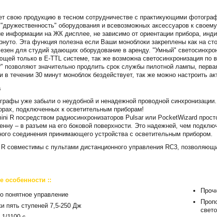
т свою продукцию в тесном сотрудничестве с практикующими фотографа
"дружественность" оборудования и всевозможных аксессуаров к своему
е информации на ЖК дисплее, не зависимо от ориентации прибора, инд
рнуто. Эта функция полезна если Ваши моноблоки закреплены как на сто
езен для студий здающих оборудование в аренду. "Умный" светосинхрон
щей только в E-TTL системе, так же возможна светосинхронизация по в
aver" позволяют значительно продлить срок службы пилотной лампы, пер
 в течении 30 минут моноблок бездействует, так же можно настроить ак
а
графы уже забыли о неудобной и ненадежной проводной синхронизации.
орах, подключенных к осветительным приборам!
ini R посредством радиосинхронизаторов Pulsar или PocketWizard прост
енну – в разъем на его боковой поверхности. Это надежней, чем подклю
ного соединения принимающего устройства с осветительным прибором.
 R совместимы с пультами дистанционного управления RC3, позволяющ
е особенности ::
Проч
но понятное управление
Проп
и пять ступеней 7,5-250 Дж
свет
 1/1100 с