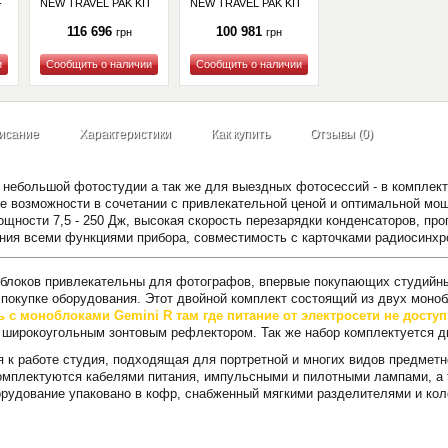
-
NEW TRAVEL PAK KIT
NEW TRAVEL PAK KIT
(BW-4820)
(BW-4865)
116 696
100 981
грн
грн
Купить
Купить
исание
Характеристики
Как купить
Отзывы (0)
 небольшой фотостудии а так же для выездных фотосессий - в компле
 возможности в сочетании с привлекательной ценой и оптимальной мощ
ощности 7,5 - 250 Дж, высокая скорость перезарядки конденсаторов, пр
ения всеми функциями прибора, совместимость с карточками радиос
блоков привлекательны для фотографов, впервые покупающих студийный
 покупке оборудования. Этот двойной комплект состоящий из двух моно
с моноблоками Gemini R там где питание от электросети не доступ
 широкоугольным зонтовым рефлектором. Так же набор комплектуется д
я к работе студия, подходящая для портретной и многих видов предметно
омплектуются кабелями питания, импульсными и пилотными лампами, а 
орудование упаковано в кофр, снабженный мягкими разделителями и кол