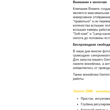
Внимание к мелочам
Компания Bowens создае
является максимальная 
инверсивное отображени
"правильно" а не переве
количества вспышек пол
вспышки камеры работаю
"Soft-start" и "Lamp-s
пилота до половины если
Беспроводная свобод
В наши дни многие фото
громоздких синхронизат
Для запуска вашего Gem
панели моноблока, а ант
избавляетесь от провод
Также моноблоки Gemini
работы.
Gemini 250R - основны
Простое, интуитив
Глубина регулировк
Короткий импульс -