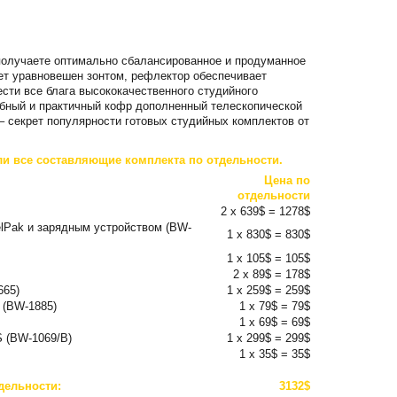
 получаете оптимально сбалансированное и продуманное
ет уравновешен зонтом, рефлектор обеспечивает
сти все блага высококачественного студийного
обный и практичный кофр дополненный телескопической
– секрет популярности готовых студийных комплектов от
ли все составляющие комплекта по отдельности.
Цена по
отдельности
2 x 639$ = 1278$
lPak и зарядным устройством (BW-
1 x 830$ = 830$
1 x 105$ = 105$
2 x 89$ = 178$
665)
1 x 259$ = 259$
 (BW-1885)
1 x 79$ = 79$
1 x 69$ = 69$
 (BW-1069/B)
1 x 299$ = 299$
1 x 35$ = 35$
дельности:
3132$