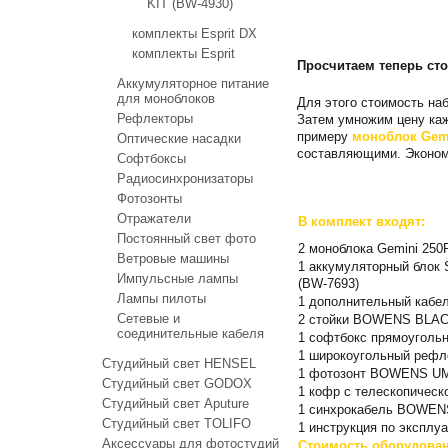
KIT (BW-4930)
комплекты Esprit DX
комплекты Esprit
Просчитаем теперь сто
Аккумуляторное питание
для моноблоков
Для этого стоимость н
Рефлекторы
Затем умножим цену каж
примеру
моноблок Gemi
Оптические насадки
составляющими. Эконом
Софтбоксы
Радиосинхронизаторы
Фотозонты
Отражатели
В комплект входят:
Постоянный свет фото
2 моноблока Gemini 250
Ветровые машины
1 аккумуляторный блок
Импульсные лампы
(BW-7693)
Лампы пилоты
1 дополнительный кабел
Сетевые и
2 стойки BOWENS BLACK
соединительные кабеля
1 софтбокс прямоугольн
1 широкоугольный рефле
Студийный свет HENSEL
1 фотозонт BOWENS UMBR
Студийный свет GODOX
1 кофр c телескопиче
Студийный свет Aputure
1 синхрокабель BOWEN
Студийный свет TOLIFO
1 инструкция по эксплу
Аксессуары для фотостудий
Стоимость оборудован