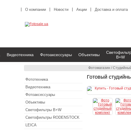
О компании
Новости
Акции
Доставка и оплата
Светофильт
а
Видеотехника
Фотоаксессуары
Объективы
B+W
Фотомагазин
/
Студийный
Готовый студийн
Фототехника
Видеотехника
Фотоаксессуары
Объективы
Светофильтры B+W
Светофильтры RODENSTOCK
LEICA