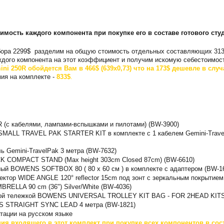
имость каждого компонента при покупке его в составе готового сту
абора 2299$ разделим на общую стоимость отдельных составляющих 313
дого компонента на этот коэффициент и получим искомую себестоимость
ni 250R обойдется Вам в 466$ (639x0,73) что на 173$ дешевле в слу
ия на комплекте -
833$
.
R (с кабелями, лампами-вспышками и пилотами) (BW-3900)
 SMALL TRAVEL PAK STARTER KIT в комплекте с 1 кабелем Gemini-Trave
ь Gemini-TravelPak 3 метра (BW-7632)
 COMPACT STAND (Max height 303cm Closed 87cm) (BW-6610)
ый BOWENS SOFTBOX 80 ( 80 x 60 см ) в комплекте с адаптером (BW-1
ктор WIDE ANGLE 120° reflector 15cm под зонт с зеркальным покрытием
ELLA 90 cm (36") Silver/White (BW-4036)
ской тележкой BOWENS UNIVERSAL TROLLEY KIT BAG - FOR 2HEAD KITS
S STRAIGHT SYNC LEAD 4 метра (BW-1821)
атации на русском языке
ия входящего в этот комплект при покупке всех компонентов в сос