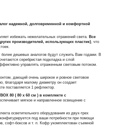
залог надежной, долговременной и комфортной
воляет избежать нежелательных отражений света.
Все
других производителей, использующих пластик)
, что
тоек.
т более дешевых аналогов будут служить Вам годами. В
сочетаются серебристая подкладка и слой
 эффективно управлять отраженным световым потоком.
зонтом, дающий очень широкое и ровное световое
но, благодаря малому диаметру он создает
кте поставляется 1 рефлектор.
X 80 ( 80 x 60 см ) в комплекте с
еспечивает мягкое и направленное освещение с
лекта осветительного оборудования из двух-трех
о конфигурируется под ваши потребности при помощи
в, софт-боксов и т. п. Кофр укомплектован съемной