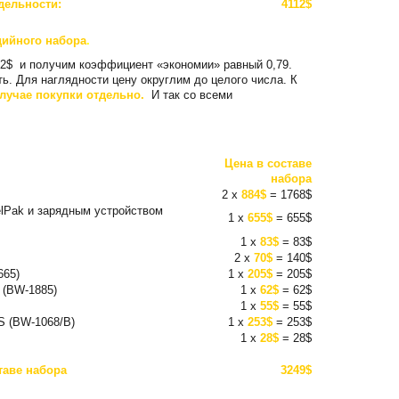
дельности:
4112$
дийного набора
.
2$ и получим коэффициент «экономии» равный 0,79.
. Для наглядности цену округлим до целого числа. К
случае покупки отдельно.
И так со всеми
Цена в составе
набора
2 x
884$
= 1768$
lPak и зарядным устройством
1 x
655$
= 655$
1 x
83$
= 83$
2 x
70$
= 140$
665)
1 x
205$
= 205$
 (BW-1885)
1 x
62$
= 62$
1 x
55$
= 55$
 (BW-1068/B)
1 x
253$
= 253$
1 x
28$
= 28$
таве набора
3249$