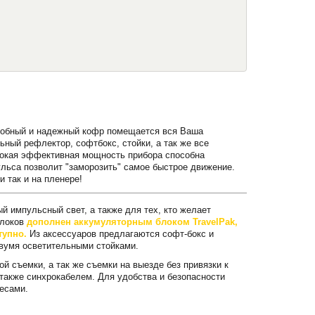
 удобный и надежный кофр помещается вся Ваша
ьный рефлектор, софтбокс, стойки, а так же все
сокая эффективная мощность прибора способна
ульса позволит "заморозить" самое быстрое движение.
 так и на пленере!
 импульсный свет, а также для тех, кто желает
блоков
дополнен аккумуляторным блоком TravelPak,
тупно.
Из аксессуаров предлагаются софт-бокс и
вумя осветительными стойками.
й съемки, а так же съемки на выезде без привязки к
также синхрокабелем. Для удобства и безопасности
есами.