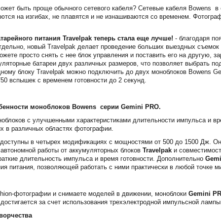
может быть проще обычного сетевого кабеля? Сетевые кабеля Bowens в 
ются на изгибах, не плавятся и не изнашиваются со временем. Фотогра
тарейного питания Travelpak теперь стала еще лучше!
- благодаря п
отдельно, новый Travelpak делает проведение больших выездных съемок 
ожете просто снять с нее блок управления и поставить его на другую, з
уляторные батареи двух различных размеров, что позволяет выбрать по
дному блоку Travelpak можно подключить до двух моноблоков Bowens Gem
750 вспышек с временем готовности до 2 секунд.
бенности моноблоков Bowens серии Gemini PRO.
ноблоков с улучшенными характеристиками длительности импульса и вр
х в различных областях фотографии.
доступны в четырех модификациях с мощностями от 500 до 1500 Дж. О
 автономной работы от аккумуляторных блоков
Travelpak
и совместимост
раткие длительность импульса и время готовности. Дополнительно
Gemi
ия питания, позволяющей работать с ними практически в любой точке м
shion-фотографии и снимаете моделей в движении, моноблоки
Gemini P
достигается за счет использования трехэлектродной импульсной лампы,
ворчества