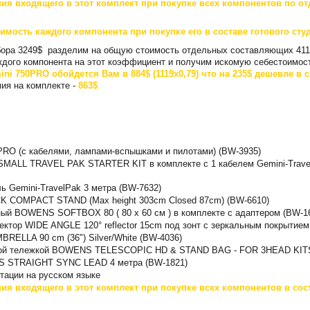
ия входящего в этот комплект при покупке всех компонентов по от
имость каждого компонента при покупке его в составе готового сту
абора 3249$ разделим на общую стоимость отдельных составляющих 411
дого компонента на этот коэффициент и получим искомую себестоимость
ni 750PRO обойдется Вам в 884$ (1119x0,79) что на 235$ дешевле в 
я на комплекте -
863$
.
PRO (с кабелями, лампами-вспышками и пилотами) (BW-3935)
 SMALL TRAVEL PAK STARTER KIT в комплекте с 1 кабелем Gemini-Trave
ь Gemini-TravelPak 3 метра (BW-7632)
 COMPACT STAND (Max height 303cm Closed 87cm) (BW-6610)
ый BOWENS SOFTBOX 80 ( 80 x 60 см ) в комплекте с адаптером (BW-1
ктор WIDE ANGLE 120° reflector 15cm под зонт с зеркальным покрытием
ELLA 90 cm (36") Silver/White (BW-4036)
ской тележкой BOWENS TELESCOPIC HD & STAND BAG - FOR 3HEAD KITS
S STRAIGHT SYNC LEAD 4 метра (BW-1821)
атации на русском языке
ия входящего в этот комплект при покупке всех компонентов в сос