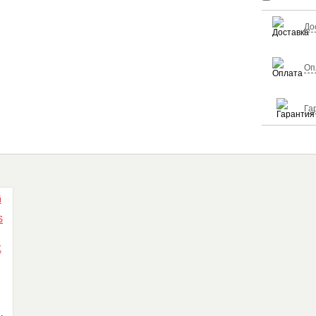
До
Оп
Га