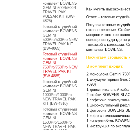
комплект BOWENS
GEMINI 500R/500R
Как купить высококачес
TRAVEL PAK
PULSAR KIT (BW-
Ответ – готовые студи
4825)
Покупая готовые студий
Готовый студийный
готовое решение. Стойк
комплект BOWENS
мощное и жесткое освещ
GEMINI
освещения туда где не 
500Pro/500Pro NEW
TRAVEL PAK KIT
тележкой с колесами. С
(BW-4865)
компании BOWENS.
Готовый студийный
Посчитаем стоимость 
комплект BOWENS
GEMINI
В комплект входят:
750Pro/750Pro NEW
TRAVEL PAK KIT
2 моноблока Gemini 750
(BW-4885)
1 аккумуляторный блок
Готовый студийный
7693)
комплект BOWENS
1 дополнительный кабел
GEMINI
2 стойки BOWENS BLACK
1000Pro/1000Pro
NEW TRAVEL PAK
1 софтбокс прямоугольн
KIT (BW-4910)
1 широкоугольный рефле
Готовый студийный
1 фотозонт BOWENS UMBR
комплект BOWENS
1 кофр c телескопиче
GEMINI
1 синхрокабель BOWEN
1500Pro/1500Pro
1 инструкция по эксплу
NEW TRAVEL PAK