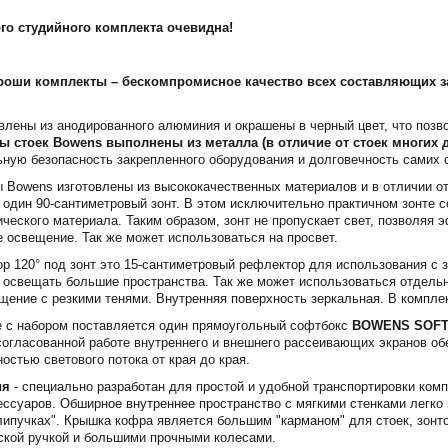
го студийного комплекта очевидна!
ороши комплекты – бескомпромисное качество всех составляющих 
овлены из анодированного алюминия и окрашены в черный цвет, что поз
 стоек Bowens выполнены из металла (в отличие от стоек многих 
ную безопасность закрепленного оборудования и долговечность самих с
 Bowens изготовлены из высококачественных материалов и в отличии о
 один 90-сантиметровый зонт. В этом исключительно практичном зонте 
ического материала. Таким образом, зонт не пропускает свет, позволяя
е освещение. Так же может использоваться на просвет.
р 120° под зонт это 15-сантиметровый рефлектор для использования с 
т освещать большие пространства. Так же может использоваться отдель
щение с резкими тенями. Внутренняя поверхность зеркальная. В компле
е с набором поставляется один прямоугольный софтбокс
BOWENS SOFTBO
огласованной работе внутреннего и внешнего рассеивающих экранов об
остью светового потока от края до края.
ия
- специально разработан для простой и удобной транспортировки комп
сессуаров. Обширное внутреннее пространство с мягкими стенками легк
липучках". Крышка кофра является большим "карманом" для стоек, зонто
ской ручкой и большими прочными колесами.