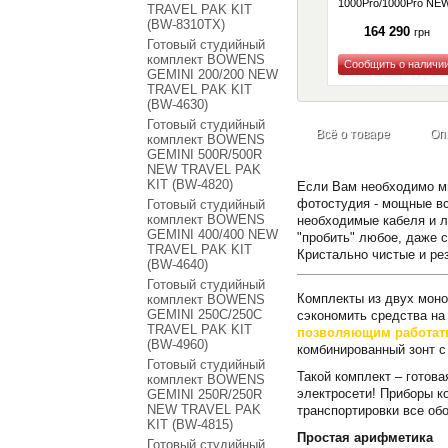
1000Pro/1000Pro NE
TRAVEL PAK KIT
TRAVEL PAK KIT (BW
(BW-8310TX)
4910)
164 290
грн
Готовый студийный
комплект BOWENS
GEMINI 200/200 NEW
Купить
TRAVEL PAK KIT
(BW-4630)
Готовый студийный
Всё о товаре
Оп
комплект BOWENS
GEMINI 500R/500R
NEW TRAVEL PAK
KIT (BW-4820)
Если Вам необходимо мн
фотостудия - мощные вс
Готовый студийный
комплект BOWENS
необходимые кабеля и л
GEMINI 400/400 NEW
"пробить" любое, даже 
TRAVEL PAK KIT
Кристально чистые и ре
(BW-4640)
Готовый студийный
Комплекты из двух моно
комплект BOWENS
GEMINI 250C/250C
сэкономить средства на
TRAVEL PAK KIT
позволяющим работать 
(BW-4960)
комбинированный зонт с
Готовый студийный
Такой комплект – готова
комплект BOWENS
электросети! Приборы к
GEMINI 250R/250R
NEW TRAVEL PAK
транспортировки все об
KIT (BW-4815)
Простая арифметика
Готовый студийный