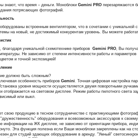
 знают, что время – деньги. Моноблоки
Gemini PRO
перезаряжаются б
здания потрясающих фотографий.
льность
оборудованы встроенным вентилятором, что в сочетании с уникальной с
темы на новый, не достижимый конкурентам уровень. Вы можете работат
ристик
, благодаря уникальной схемотехнике приборов
Gemini PRO
, Вы получ
мпературы. Не зависимо от степени интенсивности работы и параметро
цветом и точной экспозицией!
вление
ние должно быть сложным?
ключевая особенность приборов
Gemini
. Точная цифровая настройка па
становка уровня мощности осуществляется двумя поворотными ручками 
и отображается на световом дисплее. Режим работы пилотного света з
висимый или выкл.
т свою продукцию в тесном сотрудничестве с практикующими фотографа
"дружественность" оборудования и всевозможных аксессуаров к своему
е информации на ЖК дисплее, не зависимо от ориентации прибора, инд
рнуто. Эта функция полезна если Ваши моноблоки закреплены как на сто
езен для студий здающих оборудование в аренду. "Умный" светосинхрон