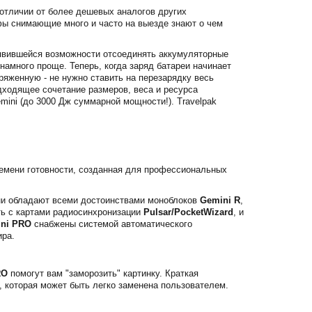
отличии от более дешевых аналогов других
фы снимающие много и часто на выезде знают о чем
оявившейся возможности отсоединять аккумуляторные
намного проще. Теперь, когда заряд батареи начинает
аряженную - не нужно ставить на перезарядку весь
дходящее сочетание размеров, веса и ресурса
ini (до 3000 Дж суммарной мощности!). Travelpak
емени готовности, созданная для профессиональных
ни обладают всеми достоинствами моноблоков
Gemini R
,
ь с картами радиосинхронизации
Pulsar/PocketWizard
, и
ni PRO
снабжены системой автоматического
ира.
RO
помогут вам "заморозить" картинку. Краткая
 которая может быть легко заменена пользователем.