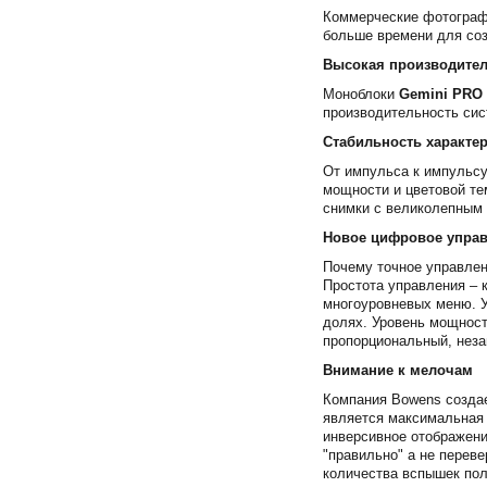
Коммерческие фотографы
больше времени для со
Высокая производите
Моноблоки
Gemini PRO
производительность сис
Стабильность характе
От импульса к импульсу
мощности и цветовой те
снимки с великолепным 
Новое цифровое упра
Почему точное управле
Простота управления – 
многоуровневых меню. У
долях. Уровень мощност
пропорциональный, неза
Внимание к мелочам
Компания Bowens создае
является максимальная 
инверсивное отображени
"правильно" а не переве
количества вспышек пол