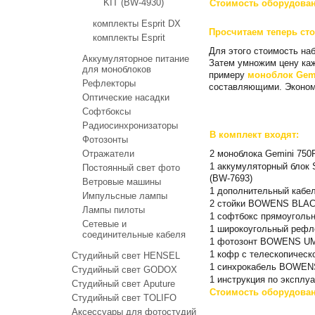
KIT (BW-4930)
Стоимость оборудован
комплекты Esprit DX
Просчитаем теперь сто
комплекты Esprit
Для этого стоимость н
Аккумуляторное питание
Затем умножим цену каж
для моноблоков
примеру
моноблок Gemi
Рефлекторы
составляющими. Экономи
Оптические насадки
Софтбоксы
Радиосинхронизаторы
В комплект входят:
Фотозонты
2 моноблока Gemini 750
Отражатели
1 аккумуляторный блок
Постоянный свет фото
(BW-7693)
Ветровые машины
1 дополнительный кабел
Импульсные лампы
2 стойки BOWENS BLACK
Лампы пилоты
1 софтбокс прямоугольн
Сетевые и
1 широкоугольный рефле
соединительные кабеля
1 фотозонт BOWENS UMBR
1 кофр c телескопиче
Студийный свет HENSEL
1 синхрокабель BOWEN
Студийный свет GODOX
1 инструкция по эксплу
Студийный свет Aputure
Стоимость оборудован
Студийный свет TOLIFO
Аксессуары для фотостудий