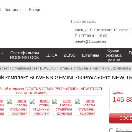
Контакты
Кредит
Киев, ул. Е. Сверстюка 19, офис 1
ПН-ПТ 09:01 -18:00
admin@fotosale.ua
Сумки,
ры
Светофильтры
Г
LEICA
ZEISS
Штативы
рюкзаки,
RODENSTOCK
ремни
 свет
/
Студийный свет BOWENS
/
Готовые студийные комплекты
/
комплекты 
ый комплект BOWENS GEMINI 750Pro/750Pro NEW TR
Цена:
145 8
К сравне