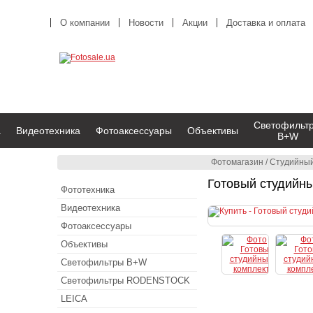
О компании
Новости
Акции
Доставка и оплата
Светофильт
а
Видеотехника
Фотоаксессуары
Объективы
B+W
Фотомагазин
/
Студийный
Готовый студийн
Фототехника
Видеотехника
Фотоаксессуары
Объективы
Светофильтры B+W
Светофильтры RODENSTOCK
LEICA