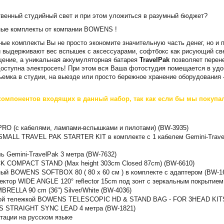
твенный студийный свет и при этом уложиться в разумный бюджет?
йные комплекты от компании BOWENS !
ные комплекты Вы не просто экономите значительную часть денег, но и
и выдерживают вес вспышек с аксессуарами, софтбокс как рисующий св
ение, а уникальная аккумуляторная батарея
TravelPak
позволяет перене
доступна электросеть! При этом вся Ваша фотостудия помещается в уд
ъемка в студии, на выезде или просто бережное хранение оборудования 
компонентов входящих в данный набор, так как если бы мы покупа
PRO (с кабелями, лампами-вспышками и пилотами) (BW-3935)
 SMALL TRAVEL PAK STARTER KIT в комплекте с 1 кабелем Gemini-Trave
ь Gemini-TravelPak 3 метра (BW-7632)
 COMPACT STAND (Max height 303cm Closed 87cm) (BW-6610)
ый BOWENS SOFTBOX 80 ( 80 x 60 см ) в комплекте с адаптером (BW-1
ктор WIDE ANGLE 120° reflector 15cm под зонт с зеркальным покрытием
ELLA 90 cm (36") Silver/White (BW-4036)
ской тележкой BOWENS TELESCOPIC HD & STAND BAG - FOR 3HEAD KITS
S STRAIGHT SYNC LEAD 4 метра (BW-1821)
атации на русском языке