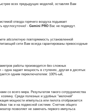
ыстрее всех предыдущих моделей, оставляя Вам
истемой отвода горячего воздуха подымает
ь круглосуточно! -
Gemini PRO
Вас не подведут.
аете абсолютную повторяемость установленной
в питающей сети Вам всегда гарантированы превосходные
раметров работы производится без сложных
– одна задает мощность в ступенях, другая в десятых
адается одним переключателем: 100%-ый,
ми со всего мира. Результатом такого сотрудничества
 хозяину. Среди полезных и удобных "мелочей"
икация мощности ипмпульса или пилота отображается
йках так и на подвесной системе. Счетчик общего
изатор позволяет не замечать первого импульса