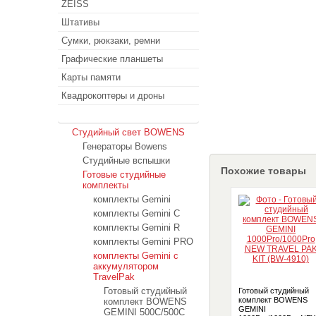
ZEISS
Штативы
Сумки, рюкзаки, ремни
Графические планшеты
Карты памяти
Квадрокоптеры и дроны
Студийный свет
Студийный свет BOWENS
Генераторы Bowens
Студийные вспышки
Похожие товары
Готовые студийные
комплекты
комплекты Gemini
комплекты Gemini C
комплекты Gemini R
комплекты Gemini PRO
комплекты Gemini с
аккумулятором
TravelPak
Готовый студийный
Готовый студийный
комплект BOWENS
комплект BOWENS
GEMINI
GEMINI 500C/500C