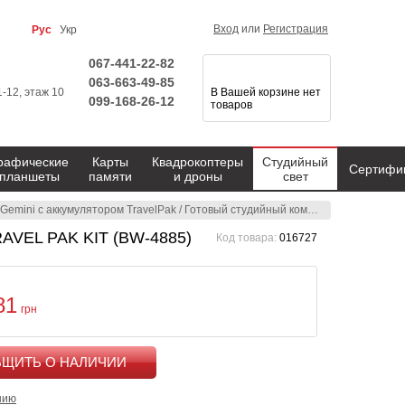
Вход
или
Регистрация
Рус
Укр
067-441-22-82
063-663-49-85
1-12, этаж 10
В Вашей корзине нет
099-168-26-12
товаров
рафические
Карты
Квадрокоптеры
Студийный
Сертифи
планшеты
памяти
и дроны
свет
Gemini с аккумулятором TravelPak
/
Готовый студийный комплект BOWENS GEMINI 750Pro/750Pro NEW TRAVEL PAK KIT (BW-4885)
AVEL PAK KIT (BW-4885)
Код товара:
016727
81
грн
КУПИТЬ
нию