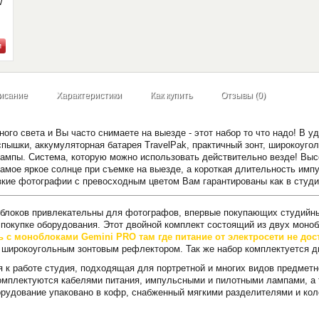
W
-
исание
Характеристики
Как купить
Отзывы (0)
ого света и Вы часто снимаете на выезде - этот набор то что надо! В
пышки, аккумуляторная батарея TravelPak, практичный зонт, широкоугол
ампы. Система, которую можно использовать действительно везде! Вы
самое яркое солнце при съемке на выезде, а короткая длительность имп
зкие фотографии с превосходным цветом Вам гарантированы как в студии
блоков привлекательны для фотографов, впервые покупающих студийный
 покупке оборудования. Этот двойной комплект состоящий из двух моно
с моноблоками Gemini PRO там где питание от электросети не дос
 широкоугольным зонтовым рефлектором. Так же набор комплектуется д
я к работе студия, подходящая для портретной и многих видов предметно
омплектуются кабелями питания, импульсными и пилотными лампами, а 
орудование упаковано в кофр, снабженный мягкими разделителями и кол