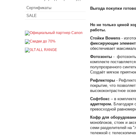
Сертификаты
Выгода покупки готово
SALE
Но не только ценой х
работы.
Стойки Bowens
- изгот
фиксирующие элементы
обеспечивает максималь
Фотозонты
- фотозонты
комплекте поставляется
полупрозрачного синтет
Создаёт мягкое приятно
Рефлекторы
- Рефлекто
покрытие, что позволяе
высококонтрастное осве
Софтбокс
– в комплект
адаптером.
Благодаря с
превосходной равномерн
Кофр для оборудован
моноблоков, стоек и ак
семи разделителей на "
тележкой с телескопиче