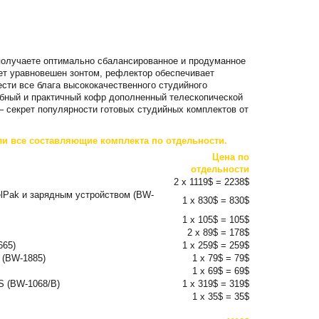
 получаете оптимально сбалансированное и продуманное
ет уравновешен зонтом, рефлектор обеспечивает
сти все блага высококачественного студийного
обный и практичный кофр дополненный телескопической
– секрет популярности готовых студийных комплектов от
ли все составляющие комплекта по отдельности.
Цена по
отдельности
2 x 1119$ = 2238$
lPak и зарядным устройством (BW-
1 x 830$ = 830$
1 x 105$ = 105$
2 x 89$ = 178$
665)
1 x 259$ = 259$
 (BW-1885)
1 x 79$ = 79$
1 x 69$ = 69$
 (BW-1068/B)
1 x 319$ = 319$
1 x 35$ = 35$