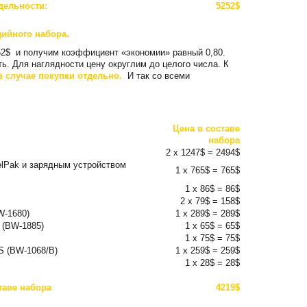
дельности:
5252$
дийного набора.
2$ и получим коэффициент «экономии» равный 0,80.
. Для наглядности цену округлим до целого числа. К
в случае покупки отдельно.
И так со всеми
Цена в составе
набора
2 x 1247$ = 2494$
lPak и зарядным устройством
1 x 765$ = 765$
1 x 86$ = 86$
2 x 79$ = 158$
W-1680)
1 x 289$ = 289$
 (BW-1885)
1 x 65$ = 65$
1 x 75$ = 75$
 (BW-1068/B)
1 x 259$ = 259$
1 x 28$ = 28$
таве набора
4219$