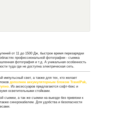
упеней от 11 до 1500 Дж, быстрое время перезарядки
х областях профессиональной фотографии - съемка
ленная фотография и т.д. А уникальная особенность
ости туда где не доступна электрическая сеть.
 импульсный свет, а также для тех, кто желает
блоков
дополнен аккумуляторным блоком TravelPak,
тупно.
Из аксессуаров предлагаются софт-бокс и
вумя осветительными стойками.
й съемки, а так же съемки на выезде без привязки к
также синхрокабелем. Для удобства и безопасности
есами.