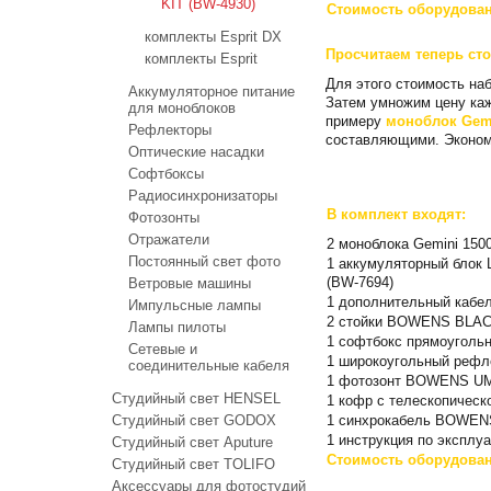
KIT (BW-4930)
Стоимость оборудован
комплекты Esprit DX
Просчитаем теперь сто
комплекты Esprit
Для этого стоимость н
Аккумуляторное питание
Затем умножим цену каж
для моноблоков
примеру
моноблок Gemi
Рефлекторы
составляющими. Эконом
Оптические насадки
Софтбоксы
Радиосинхронизаторы
В комплект входят:
Фотозонты
Отражатели
2 моноблока Gemini 150
Постоянный свет фото
1 аккумуляторный блок
(BW-7694)
Ветровые машины
1 дополнительный кабел
Импульсные лампы
2 стойки BOWENS BLACK
Лампы пилоты
1 софтбокс прямоуголь
Сетевые и
1 широкоугольный рефле
соединительные кабеля
1 фотозонт BOWENS UMBR
Студийный свет HENSEL
1 кофр c телескопиче
1 синхрокабель BOWEN
Студийный свет GODOX
1 инструкция по эксплу
Студийный свет Aputure
Стоимость оборудован
Студийный свет TOLIFO
Аксессуары для фотостудий