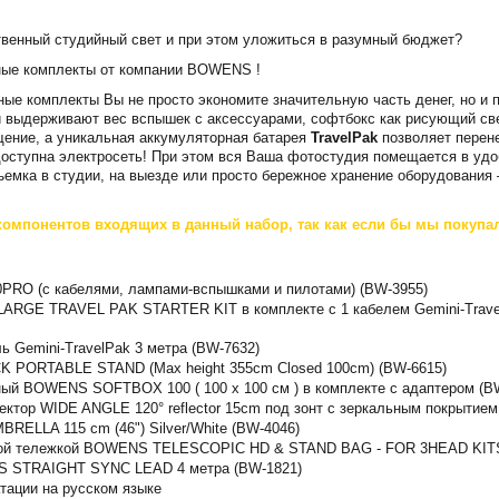
твенный студийный свет и при этом уложиться в разумный бюджет?
йные комплекты от компании BOWENS !
ные комплекты Вы не просто экономите значительную часть денег, но и
и выдерживают вес вспышек с аксессуарами, софтбокс как рисующий св
ение, а уникальная аккумуляторная батарея
TravelPak
позволяет перене
доступна электросеть! При этом вся Ваша фотостудия помещается в уд
ъемка в студии, на выезде или просто бережное хранение оборудования 
компонентов входящих в данный набор, так как если бы мы покупа
0PRO (с кабелями, лампами-вспышками и пилотами) (BW-3955)
 LARGE TRAVEL PAK STARTER KIT в комплекте с 1 кабелем Gemini-Trave
ь Gemini-TravelPak 3 метра (BW-7632)
 PORTABLE STAND (Max height 355cm Closed 100cm) (BW-6615)
ный BOWENS SOFTBOX 100 ( 100 x 100 см ) в комплекте с адаптером (B
ктор WIDE ANGLE 120° reflector 15cm под зонт с зеркальным покрытием
ELLA 115 cm (46") Silver/White (BW-4046)
ской тележкой BOWENS TELESCOPIC HD & STAND BAG - FOR 3HEAD KITS
S STRAIGHT SYNC LEAD 4 метра (BW-1821)
атации на русском языке