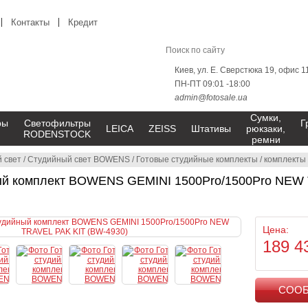
Контакты
Кредит
Киев, ул. Е. Сверстюка 19, офис 1
ПН-ПТ 09:01 -18:00
admin@fotosale.ua
Сумки,
ры
Светофильтры
Г
LEICA
ZEISS
Штативы
рюкзаки,
RODENSTOCK
ремни
 свет
/
Студийный свет BOWENS
/
Готовые студийные комплекты
/
комплекты 
ый комплект BOWENS GEMINI 1500Pro/1500Pro NEW 
Цена:
189 4