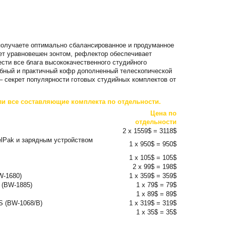
 получаете оптимально сбалансированное и продуманное
ет уравновешен зонтом, рефлектор обеспечивает
сти все блага высококачественного студийного
обный и практичный кофр дополненный телескопической
– секрет популярности готовых студийных комплектов от
ли все составляющие комплекта по отдельности.
Цена по
отдельности
2 x 1559$ = 3118$
lPak и зарядным устройством
1 x 950$ = 950$
1 x 105$ = 105$
2 x 99$ = 198$
W-1680)
1 x 359$ = 359$
 (BW-1885)
1 x 79$ = 79$
1 x 89$ = 89$
 (BW-1068/B)
1 x 319$ = 319$
1 x 35$ = 35$