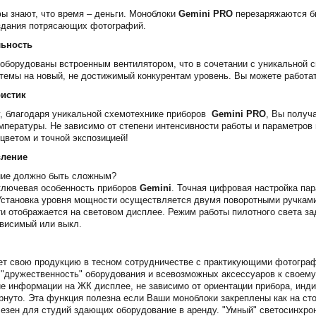
 знают, что время – деньги. Моноблоки
Gemini PRO
перезаряжаются б
здания потрясающих фотографий.
льность
оборудованы встроенным вентилятором, что в сочетании с уникальной с
темы на новый, не достижимый конкурентам уровень. Вы можете работат
ристик
, благодаря уникальной схемотехнике приборов
Gemini PRO
, Вы получ
мпературы. Не зависимо от степени интенсивности работы и параметро
цветом и точной экспозицией!
вление
ние должно быть сложным?
ключевая особенность приборов
Gemini
. Точная цифровая настройка па
становка уровня мощности осуществляется двумя поворотными ручками 
и отображается на световом дисплее. Режим работы пилотного света з
висимый или выкл.
т свою продукцию в тесном сотрудничестве с практикующими фотографа
"дружественность" оборудования и всевозможных аксессуаров к своему
е информации на ЖК дисплее, не зависимо от ориентации прибора, инд
рнуто. Эта функция полезна если Ваши моноблоки закреплены как на сто
езен для студий здающих оборудование в аренду. "Умный" светосинхрон