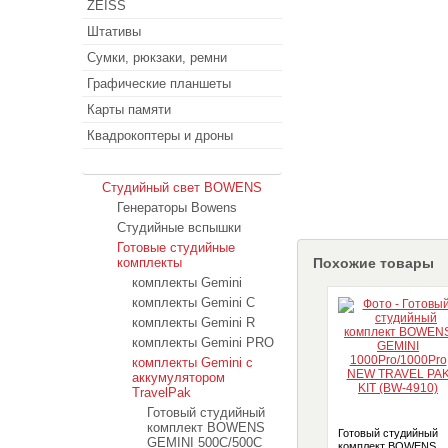
ZEISS
Штативы
Сумки, рюкзаки, ремни
Графические планшеты
Карты памяти
Квадрокоптеры и дроны
Студийный свет
Студийный свет BOWENS
Генераторы Bowens
Студийные вспышки
Готовые студийные
комплекты
Похожие товары
комплекты Gemini
комплекты Gemini C
комплекты Gemini R
комплекты Gemini PRO
комплекты Gemini с
аккумулятором
TravelPak
Готовый студийный
комплект BOWENS
Готовый студийный
GEMINI 500C/500C
комплект BOWENS