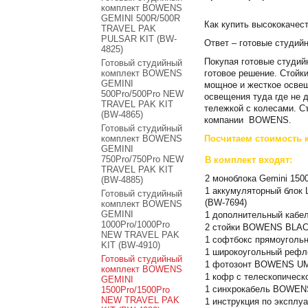
комплект BOWENS
GEMINI 500R/500R
Как купить высококачес
TRAVEL PAK
PULSAR KIT (BW-
Ответ – готовые студи
4825)
Покупая готовые студий
Готовый студийный
готовое решение. Стойк
комплект BOWENS
GEMINI
мощное и жесткое освещ
500Pro/500Pro NEW
освещения туда где не 
TRAVEL PAK KIT
тележкой с колесами. С
(BW-4865)
компании BOWENS.
Готовый студийный
Посчитаем стоимость 
комплект BOWENS
GEMINI
750Pro/750Pro NEW
В комплект входят:
TRAVEL PAK KIT
2 моноблока Gemini 150
(BW-4885)
1 аккумуляторный блок
Готовый студийный
(BW-7694)
комплект BOWENS
GEMINI
1 дополнительный кабел
1000Pro/1000Pro
2 стойки BOWENS BLACK
NEW TRAVEL PAK
1 софтбокс прямоуголь
KIT (BW-4910)
1 широкоугольный рефле
Готовый студийный
1 фотозонт BOWENS UMBR
комплект BOWENS
1 кофр c телескопиче
GEMINI
1 синхрокабель BOWEN
1500Pro/1500Pro
NEW TRAVEL PAK
1 инструкция по эксплу