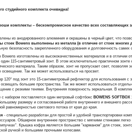
го студийного комплекта очевидна!
ороши комплекты – бескомпромисное качество всех составляющих 
овлены из анодированного алюминия и окрашены в черный цвет, что поз
 стоек Bowens выполнены из металла (в отличие от стоек многих 
ную безопасность закрепленного оборудования и долговечность самих с
 Bowens изготовлены из высококачественных материалов и в отличии о
 один 115-сантиметровый зонт. В этом исключительно практичном зонте
ического материала. Таким образом, зонт не пропускает свет, позволяя
е освещение. Так же может использоваться на просвет.
р 120° под зонт это 15-сантиметровый рефлектор для использования с 
т освещать большие пространства. Так же может использоваться отдель
щение с резкими тенями. Внутренняя поверхность зеркальная. В компле
е с набором поставляется один метровый софтбокс
BOWENS SOFTBOX 100
ольшому размеру и согласованной работе внутреннего и внешнего расс
ой равномерностью светового потока от края до края.
ия
- специально разработан для простой и удобной транспортировки комп
сессуаров. Обширное внутреннее пространство с мягкими стенками легк
липучках". Крышка кофра является большим "карманом" для стоек, зонто
ской ручкой и большими прочными колесами.