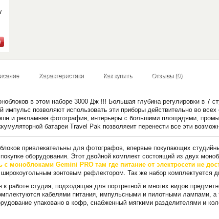
W
-
исание
Характеристики
Как купить
Отзывы (0)
облоков в этом наборе 3000 Дж !!! Большая глубина регулировки в 7 ст
ий импульс позволяют использовать эти приборы действительно во все
ешн и рекламная фотография, интерьеры с большими площадями, промыш
кумуляторной батареи Travel Pak позволяеит перенести все эти возможн
блоков привлекательны для фотографов, впервые покупающих студийный
 покупке оборудования. Этот двойной комплект состоящий из двух моно
с моноблоками Gemini PRO там где питание от электросети не дос
 широкоугольным зонтовым рефлектором. Так же набор комплектуется д
я к работе студия, подходящая для портретной и многих видов предметно
омплектуются кабелями питания, импульсными и пилотными лампами, а 
орудование упаковано в кофр, снабженный мягкими разделителями и кол