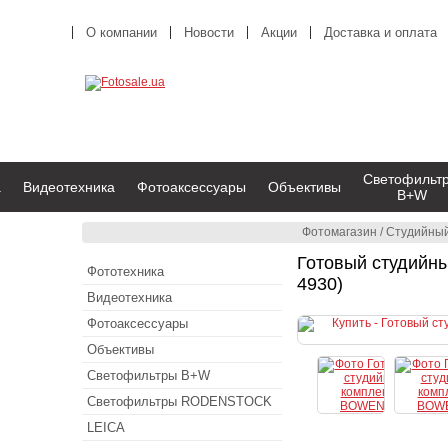
О компании
Новости
Акции
Доставка и оплата
Светофильт
а
Видеотехника
Фотоаксессуары
Объективы
B+W
Фотомагазин
/
Студийный
Готовый студийн
Фототехника
4930)
Видеотехника
Фотоаксессуары
Объективы
Светофильтры B+W
Светофильтры RODENSTOCK
LEICA