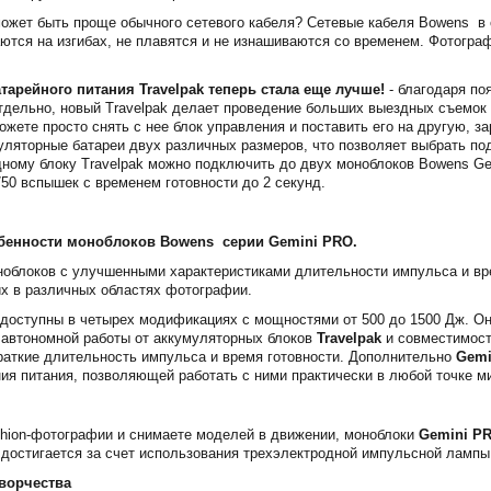
может быть проще обычного сетевого кабеля? Сетевые кабеля Bowens в 
ются на изгибах, не плавятся и не изнашиваются со временем. Фотогра
тарейного питания Travelpak теперь стала еще лучше!
- благодаря п
отдельно, новый Travelpak делает проведение больших выездных съемок 
ожете просто снять с нее блок управления и поставить его на другую, з
уляторные батареи двух различных размеров, что позволяет выбрать по
дному блоку Travelpak можно подключить до двух моноблоков Bowens Gem
750 вспышек с временем готовности до 2 секунд.
бенности моноблоков Bowens серии Gemini PRO.
ноблоков с улучшенными характеристиками длительности импульса и вр
х в различных областях фотографии.
доступны в четырех модификациях с мощностями от 500 до 1500 Дж. О
 автономной работы от аккумуляторных блоков
Travelpak
и совместимост
раткие длительность импульса и время готовности. Дополнительно
Gemi
ия питания, позволяющей работать с ними практически в любой точке м
shion-фотографии и снимаете моделей в движении, моноблоки
Gemini P
достигается за счет использования трехэлектродной импульсной лампы,
ворчества