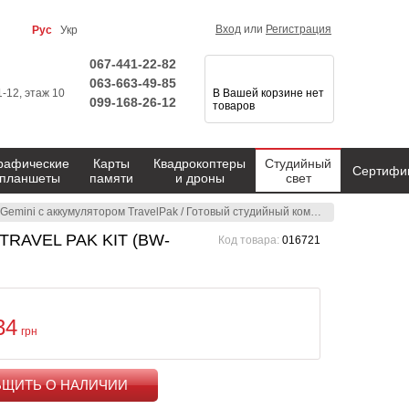
Вход
или
Регистрация
Рус
Укр
067-441-22-82
063-663-49-85
1-12, этаж 10
В Вашей корзине нет
099-168-26-12
товаров
рафические
Карты
Квадрокоптеры
Студийный
Сертифи
планшеты
памяти
и дроны
свет
Gemini с аккумулятором TravelPak
/
Готовый студийный комплект BOWENS GEMINI 1500Pro/1500Pro NEW TRAVEL PAK KIT (BW-4930)
TRAVEL PAK KIT (BW-
Код товара:
016721
34
грн