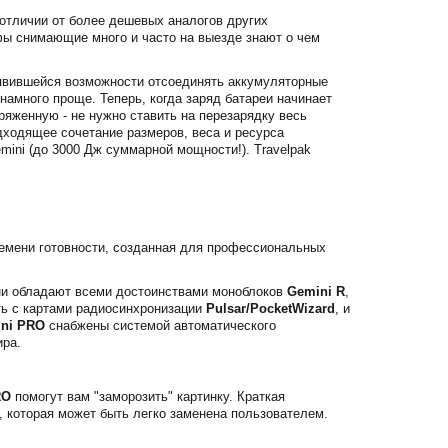
отличии от более дешевых аналогов других
фы снимающие много и часто на выезде знают о чем
оявившейся возможности отсоединять аккумуляторные
намного проще. Теперь, когда заряд батареи начинает
аряженную - не нужно ставить на перезарядку весь
дходящее сочетание размеров, веса и ресурса
ini (до 3000 Дж суммарной мощности!). Travelpak
емени готовности, созданная для профессиональных
ни обладают всеми достоинствами моноблоков
Gemini R
,
ь с картами радиосинхронизации
Pulsar/PocketWizard
, и
ni PRO
снабжены системой автоматического
ира.
RO
помогут вам "заморозить" картинку. Краткая
 которая может быть легко заменена пользователем.