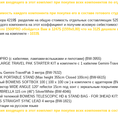
ия входящего в этот комплект при покупке всех компонентов по от
имость каждого компонента при покупке его в составе готового сту
абора 4219$ разделим на общую стоимость отдельных составляющих 525
дого компонента на этот коэффициент и получим искомую себестоимость
ni 1500PRO обойдется Вам в 1247$ (1559x0,80) что на 312$ дешевле 
ия на комплекте -
1033$
.
0PRO (с кабелями, лампами-вспышками и пилотами) (BW-3955)
 LARGE TRAVEL PAK STARTER KIT в комплекте с 1 кабелем Gemini-Trave
ь Gemini-TravelPak 3 метра (BW-7632)
 PORTABLE STAND (Max height 355cm Closed 100cm) (BW-6615)
ный BOWENS SOFTBOX 100 ( 100 x 100 см ) в комплекте с адаптером (B
ктор WIDE ANGLE 120° reflector 15cm под зонт с зеркальным покрытием
ELLA 115 cm (46") Silver/White (BW-4046)
ской тележкой BOWENS TELESCOPIC HD & STAND BAG - FOR 3HEAD KITS
S STRAIGHT SYNC LEAD 4 метра (BW-1821)
атации на русском языке
ия входящего в этот комплект при покупке всех компонентов в сос