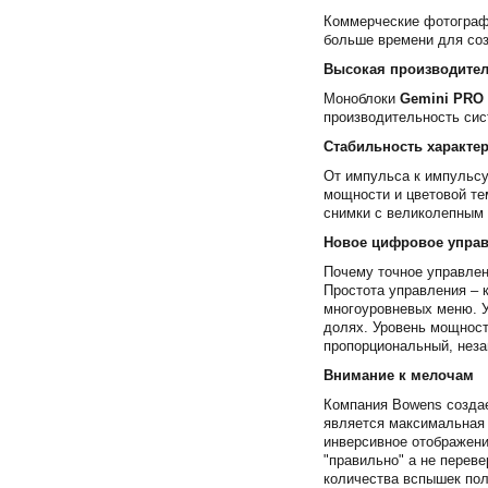
Коммерческие фотографы
больше времени для со
Высокая производите
Моноблоки
Gemini PRO
производительность сис
Стабильность характе
От импульса к импульсу
мощности и цветовой те
снимки с великолепным 
Новое цифровое упра
Почему точное управле
Простота управления – 
многоуровневых меню. У
долях. Уровень мощност
пропорциональный, неза
Внимание к мелочам
Компания Bowens создае
является максимальная 
инверсивное отображени
"правильно" а не переве
количества вспышек пол