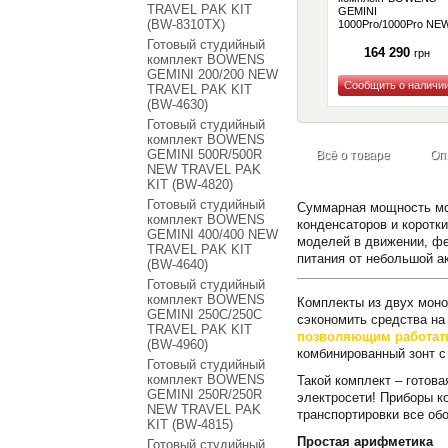
TRAVEL PAK KIT
GEMINI
(BW-8310TX)
1000Pro/1000Pro NE
TRAVEL PAK KIT (BW
Готовый студийный
4910)
164 290
грн
комплект BOWENS
GEMINI 200/200 NEW
TRAVEL PAK KIT
(BW-4630)
Купить
Готовый студийный
комплект BOWENS
GEMINI 500R/500R
Всё о товаре
Оп
NEW TRAVEL PAK
KIT (BW-4820)
Готовый студийный
Суммарная мощность мон
комплект BOWENS
конденсаторов и коротк
GEMINI 400/400 NEW
моделей в движении, ф
TRAVEL PAK KIT
питания от небольшой ак
(BW-4640)
Готовый студийный
комплект BOWENS
Комплекты из двух моно
GEMINI 250C/250C
сэкономить средства на
TRAVEL PAK KIT
позволяющим работать 
(BW-4960)
комбинированный зонт с
Готовый студийный
комплект BOWENS
Такой комплект – готова
GEMINI 250R/250R
электросети! Приборы к
NEW TRAVEL PAK
транспортировки все об
KIT (BW-4815)
Простая арифметика
Готовый студийный