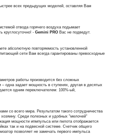
ыстрее всех предыдущих моделей, оставляя Вам
истемой отвода горячего воздуха подымает
ь круглосуточно! -
Gemini PRO
Вас не подведут.
аете абсолютную повторяемость установленной
в питающей сети Вам всегда гарантированы превосходные
раметров работы производится без сложных
– одна задает мощность в ступенях, другая в десятых
адается одним переключателем: 100%-ый,
ми со всего мира. Результатом такого сотрудничества
 хозяину. Среди полезных и удобных "мелочей"
икация мощности ипмпульса или пилота отображается
йках так и на подвесной системе. Счетчик общего
изатор позволяет не замечать первого импульса