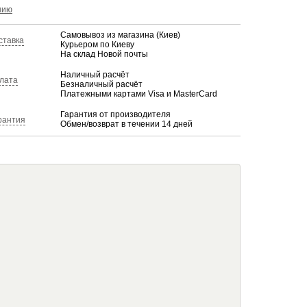
КУПИТЬ
нию
Самовывоз из магазина (Киев)
ставка
Курьером по Киеву
На склад Новой почты
Наличный расчёт
лата
Безналичный расчёт
Платежными картами Visa и MasterCard
Гарантия от производителя
рантия
Обмен/возврат в течении 14 дней