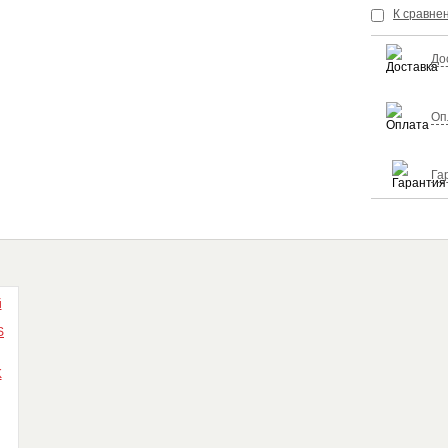
К сравне
До
Оп
Га