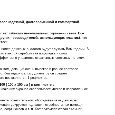
залог надежной, долговременной и комфортной
воляет избежать нежелательных отражений света.
Все
других производителей, использующих пластик)
, что
тоек.
т более дешевых аналогов будут служить Вам годами. В
 сочетаются серебристая подкладка и слой
 эффективно управлять отраженным световым потоком.
зонтом, дающий очень широкое и ровное световое
но, благодаря малому диаметру он создает
кте поставляется 1 рефлектор.
 ( 100 x 100 см ) в комплекте с
еивающих экранов обеспечивает мягкое и направленное
лекта осветительного оборудования из двух-трех
о конфигурируется под ваши потребности при помощи
в, софт-боксов и т. п. Кофр укомплектован съемной