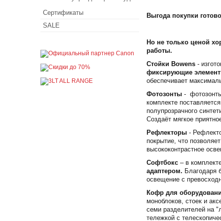
Сертификаты
Выгода покупки готово
SALE
Но не только ценой х
работы.
Стойки Bowens
- изгот
фиксирующие элементы
обеспечивает максималь
Фотозонты
- фотозонты
комплекте поставляется
полупрозрачного синтет
Создаёт мягкое приятно
Рефлекторы
- Рефлекто
покрытие, что позволяе
высококонтрастное осве
Софтбокс
– в комплект
адаптером.
Благодаря б
освещение с превосходн
Кофр для оборудован
моноблоков, стоек и ак
семи разделителей на "
тележкой с телескопиче