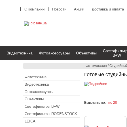
О компании
Новости
Акции
Доставка и оплата
Светофильт
а
Видеотехника
Фотоаксессуары
Объективы
B+W
Фотомагазин
/
Студийный
Готовые студийны
Фототехника
Видеотехника
Фотоаксессуары
Объективы
Выводить по:
по 20
Светофильтры B+W
Светофильтры RODENSTOCK
LEICA