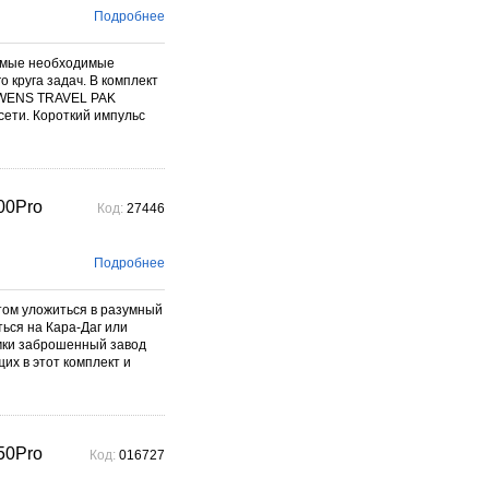
Подробнее
самые необходимые
 круга задач. В комплект
OWENS TRAVEL PAK
ети. Короткий импульс
00Pro
Код:
27446
Подробнее
том уложиться в разумный
ться на Кара-Даг или
мки заброшенный завод
их в этот комплект и
50Pro
Код:
016727