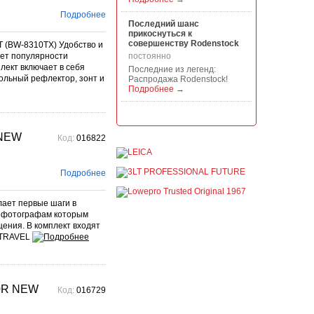
Подробнее
Последний шанс
прикоснуться к
совершенству Rodenstock
 (BW-8310TX) Удобство и
рет популярности
постоянно
лект включает в себя
Последние из легенд:
ольный рефлектор, зонт и
Распродажа Rodenstock!
Подробнее →
Акция на всю продукцию
Manfrotto, National
Geographic и Kata!
 NEW
Код:
016822
постоянно
При покупке любой
продукции Manfrotto, National
Подробнее
Geographic и Kata получите
гарантиров...
Подробнее →
лает первые шаги в
м фотографам которым
Скидки до -30% на
щения. В комплект входят
видоискатели, бленды,
 TRAVEL
адаптеры, объективы
Voigtlander
постоянно
Скидки до -30% на
00R NEW
видоискатели, бленды,
Код:
016729
адаптеры, объективы
Voigtlander - старейшего