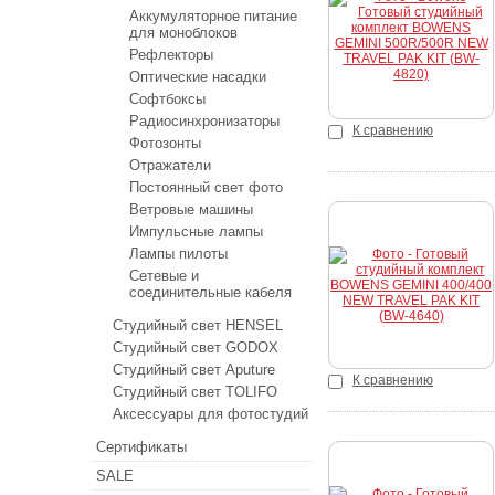
Аккумуляторное питание
Купить
для моноблоков
Рефлекторы
Оптические насадки
Софтбоксы
Радиосинхронизаторы
К сравнению
Фотозонты
Отражатели
Постоянный свет фото
Ветровые машины
Импульсные лампы
Лампы пилоты
Купить
Сетевые и
соединительные кабеля
Студийный свет HENSEL
Студийный свет GODOX
Студийный свет Aputure
К сравнению
Студийный свет TOLIFO
Аксессуары для фотостудий
Сертификаты
SALE