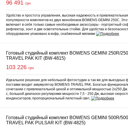
96 491
грн
Удобство и простота управления, высокая надежность и привлекательная 
популярности комплектов из двух моноблоков BOWENS GEMINI 250C. Это
включает в себя только самые необходимые аксессуары - портретный со
рефлектор, зонт и две осветительные стойки. Для удобства и безопаснос
оборудование упаковано в кофр, снабженный мягкими
Готовый студийный комплект BOWENS GEMINI 250R/2
TRAVEL PAK KIT (BW-4815)
103 226
грн
Идеальное решение для небольшой фотостудии а так же для выездных фо
поставки входит аккумулятор BOWENS TRAVEL PAK. Богатые функционал
сочетании с привлекательной ценой и оптимальной мощностью 2х250 Дж.
с, большой диапазон регулировки мощности 7,5 - 250 Дж, высокая скорос
конденсаторов, пропорциональный пилотный свет,
Готовый студийный комплект BOWENS GEMINI 500R/50
TRAVEL PAK PULSAR KIT (BW-4825)