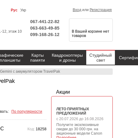
Вход
или
Регистрация
Рус
Укр
067-441-22-82
063-663-49-85
1-12, этаж 10
В Вашей корзине нет
099-168-26-12
товаров
рафические
Карты
Квадрокоптеры
Студийный
Сертифи
планшеты
памяти
и дроны
свет
Gemini с аккумулятором TravelPak
velPak
Акции
ЛЕТО ПРИЯТНЫХ
вать:
По популярности
ПРЕДЛОЖЕНИЙ
с 20.07.2026 до 16.08.2026
Получите эксклюзивные
0C
Код:
18258
скидки до 30 000 грн. на
акционные модели Canon
Подробнее →