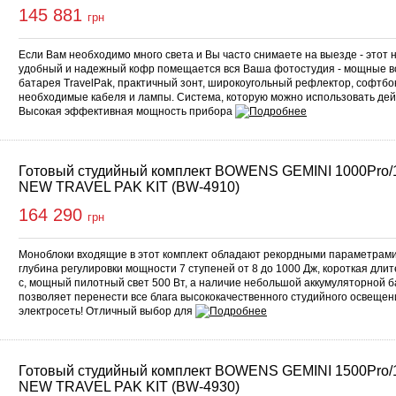
145 881
грн
Если Вам необходимо много света и Вы часто снимаете на выезде - этот н
удобный и надежный кофр помещается вся Ваша фотостудия - мощные в
батарея TravelPak, практичный зонт, широкоугольный рефлектор, софтбокс
необходимые кабеля и лампы. Система, которую можно использовать дей
Высокая эффективная мощность прибора
Готовый студийный комплект BOWENS GEMINI 1000Pro/
NEW TRAVEL PAK KIT (BW-4910)
164 290
грн
Моноблоки входящие в этот комплект обладают рекордными параметрами в
глубина регулировки мощности 7 ступеней от 8 до 1000 Дж, короткая дли
с, мощный пилотный свет 500 Вт, а наличие небольшой аккумуляторной б
позволяет перенести все блага высококачественного студийного освещени
электросеть! Отличный выбор для
Готовый студийный комплект BOWENS GEMINI 1500Pro/
NEW TRAVEL PAK KIT (BW-4930)