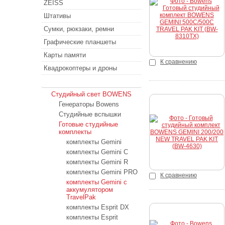
ZEISS
Купить
Штативы
Сумки, рюкзаки, ремни
Графические планшеты
Карты памяти
К сравнению
Квадрокоптеры и дроны
Студийный свет
Студийный свет BOWENS
Генераторы Bowens
Студийные вспышки
Готовые студийные
Купить
комплекты
комплекты Gemini
комплекты Gemini C
комплекты Gemini R
комплекты Gemini PRO
К сравнению
комплекты Gemini с
аккумулятором
TravelPak
комплекты Esprit DX
комплекты Esprit