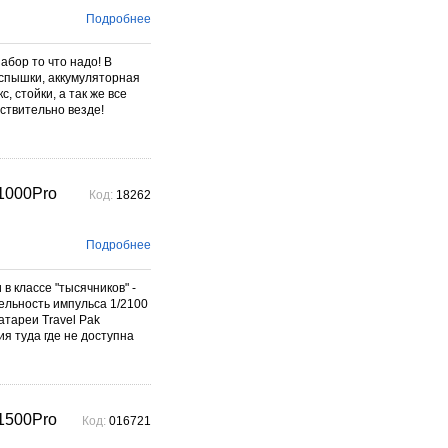
Подробнее
абор то что надо! В
спышки, аккумуляторная
, стойки, а так же все
ствительно везде!
1000Pro
Код:
18262
Подробнее
 классе "тысячников" -
тельность импульса 1/2100
атареи Travel Pak
я туда где не доступна
1500Pro
Код:
016721