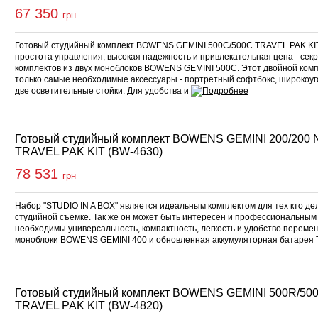
67 350
грн
Готовый студийный комплект BOWENS GEMINI 500C/500C TRAVEL PAK KIT
простота управления, высокая надежность и привлекательная цена - сек
комплектов из двух моноблоков BOWENS GEMINI 500C. Этот двойной комп
только самые необходимые аксессуары - портретный софтбокс, широкоуг
две осветительные стойки. Для удобства и
Готовый студийный комплект BOWENS GEMINI 200/200
TRAVEL PAK KIT (BW-4630)
78 531
грн
Набор "STUDIO IN A BOX" является идеальным комплектом для тех кто де
студийной съемке. Так же он может быть интересен и профессиональны
необходимы универсальность, компактность, легкость и удобство переме
моноблоки BOWENS GEMINI 400 и обновленная аккумуляторная батарея
Готовый студийный комплект BOWENS GEMINI 500R/5
TRAVEL PAK KIT (BW-4820)