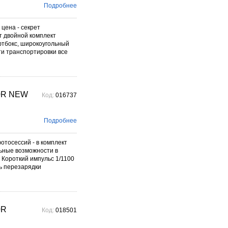
Подробнее
цена - секрет
т двойной комплект
фтбокс, широкоугольный
ти транспортировки все
50R NEW
Код:
016737
Подробнее
тосессий - в комплект
ьные возможности в
 Короткий импульс 1/1100
ть перезарядки
0R
Код:
018501