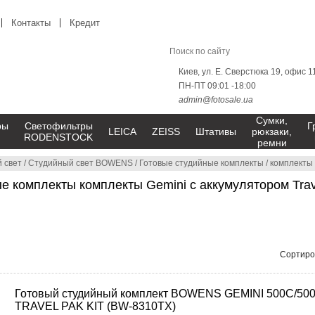
Контакты
Кредит
Киев, ул. Е. Сверстюка 19, офис 1
ПН-ПТ 09:01 -18:00
admin@fotosale.ua
Сумки,
ры
Светофильтры
Г
LEICA
ZEISS
Штативы
рюкзаки,
RODENSTOCK
ремни
 свет
/
Студийный свет BOWENS
/
Готовые студийные комплекты
/
комплекты 
е комплекты комплекты Gemini с аккумулятором Tra
Сортиро
Готовый студийный комплект BOWENS GEMINI 500C/50
TRAVEL PAK KIT (BW-8310TX)