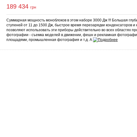
189 434
грн
Суммарная мощность моноблоков в этом наборе 3000 Дж !!! Большая глуби
ступеней от 11 до 1500 Дж, быстрое время перезарядки конденсаторов и 
позволяют использовать эти приборы действительно во всех областях п
фотографии - съемка моделей в движении, фешн и рекламная фотографи
площадями, промышленная фотография и т.д. А
Сервис
О нас
Гарантия
О компании
Возврат и обмен
Сертификаты
Законодательство
Контакты