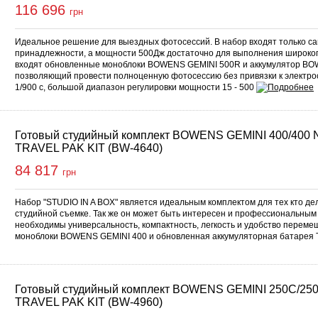
116 696
грн
Идеальное решение для выездных фотосессий. В набор входят только 
принадлежности, а мощности 500Дж достаточно для выполнения широкого
входят обновленные моноблоки BOWENS GEMINI 500R и аккумулятор B
позволяющий провести полноценную фотосессию без привязки к электрос
1/900 с, большой диапазон регулировки мощности 15 - 500
Готовый студийный комплект BOWENS GEMINI 400/400
TRAVEL PAK KIT (BW-4640)
84 817
грн
Набор "STUDIO IN A BOX" является идеальным комплектом для тех кто де
студийной съемке. Так же он может быть интересен и профессиональны
необходимы универсальность, компактность, легкость и удобство переме
моноблоки BOWENS GEMINI 400 и обновленная аккумуляторная батарея
Готовый студийный комплект BOWENS GEMINI 250C/25
TRAVEL PAK KIT (BW-4960)