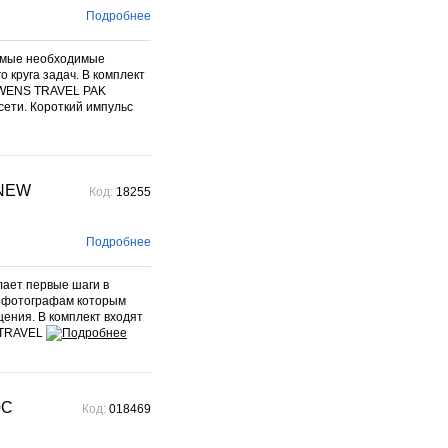
фотографического бренда.
Подробнее
Подробнее →
самые необходимые
 круга задач. В комплект
OWENS TRAVEL PAK
ети. Короткий импульс
 NEW
Код:
18255
Подробнее
лает первые шаги в
м фотографам которым
щения. В комплект входят
 TRAVEL
0C
Код:
018469