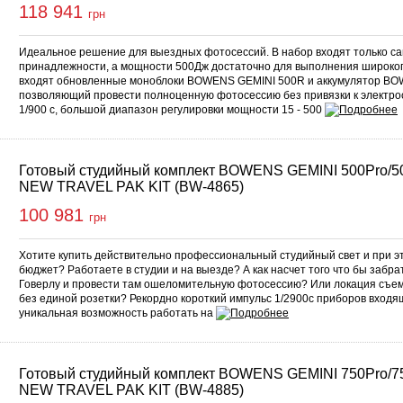
118 941
грн
Идеальное решение для выездных фотосессий. В набор входят только 
принадлежности, а мощности 500Дж достаточно для выполнения широкого
входят обновленные моноблоки BOWENS GEMINI 500R и аккумулятор B
позволяющий провести полноценную фотосессию без привязки к электрос
1/900 с, большой диапазон регулировки мощности 15 - 500
Готовый студийный комплект BOWENS GEMINI 500Pro/5
NEW TRAVEL PAK KIT (BW-4865)
100 981
грн
Хотите купить действительно профессиональный студийный свет и при э
бюджет? Работаете в студии и на выезде? А как насчет того что бы забра
Говерлу и провести там ошеломительную фотосессию? Или локация съе
без единой розетки? Рекордно короткий импульс 1/2900с приборов входящ
уникальная возможность работать на
Готовый студийный комплект BOWENS GEMINI 750Pro/7
NEW TRAVEL PAK KIT (BW-4885)