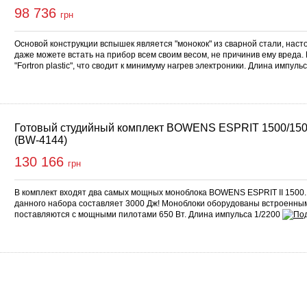
98 736
грн
Основой конструкции вспышек является "монокок" из сварной стали, наст
даже можете встать на прибор всем своим весом, не причинив ему вреда.
"Fortron plastic", что сводит к минимуму нагрев электроники. Длина импуль
Готовый студийный комплект BOWENS ESPRIT 1500/150
(BW-4144)
130 166
грн
В комплект входят два самых мощных моноблока BOWENS ESPRIT II 1500
данного набора составляет 3000 Дж! Моноблоки оборудованы встроенны
поставляются с мощными пилотами 650 Вт. Длина импульса 1/2200