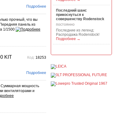
Подробнее
Последний шанс
прикоснуться к
совершенству Rodenstock
олько прочный, что вы
 Передняя панель из
постоянно
са 1/1500
Последние из легенд:
Распродажа Rodenstock!
Подробнее →
Акция на всю продукцию
Manfrotto, National
0 KIT
Код:
18253
Geographic и Kata!
постоянно
При покупке любой
Подробнее
продукции Manfrotto, National
Geographic и Kata получите
гарантиров...
. Суммарная мощность
Подробнее →
ми вентиляторами и
Скидки до -30% на
видоискатели, бленды,
адаптеры, объективы
Voigtlander
постоянно
Скидки до -30% на
видоискатели, бленды,
адаптеры, объективы
Voigtlander - старейшего