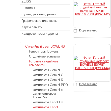
ZEISS
Купить
Штативы
Сумки, рюкзаки, ремни
Графические планшеты
Карты памяти
К сравнению
Квадрокоптеры и дроны
Студийный свет
Студийный свет BOWENS
Генераторы Bowens
Студийные вспышки
Купить
Готовые студийные
комплекты
комплекты Gemini
комплекты Gemini C
комплекты Gemini R
К сравнению
комплекты Gemini PRO
комплекты Gemini с
аккумулятором
TravelPak
комплекты Esprit DX
комплекты Esprit