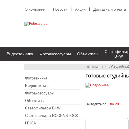
О компании
Новости
Акции
Доставка и оплата
Светофильт
а
Видеотехника
Фотоаксессуары
Объективы
B+W
Фотомагазин
/
Студийный
Готовые студийны
Фототехника
Видеотехника
Фотоаксессуары
Объективы
Выводить по:
по 20
Светофильтры B+W
Светофильтры RODENSTOCK
LEICA