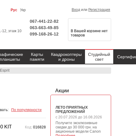
Вход
или
Регистрация
Рус
Укр
067-441-22-82
063-663-49-85
1-12, этаж 10
В Вашей корзине нет
099-168-26-12
товаров
рафические
Карты
Квадрокоптеры
Студийный
Сертифи
планшеты
памяти
и дроны
свет
Esprit
Акции
ЛЕТО ПРИЯТНЫХ
вать:
По популярности
ПРЕДЛОЖЕНИЙ
с 20.07.2026 до 16.08.2026
Получите эксклюзивные
0 KIT
Код:
016828
скидки до 30 000 грн. на
акционные модели Canon
Подробнее →