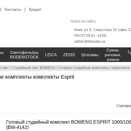
Контакты
Кредит
Киев, ул. Е. Сверстюка 19, офис 1
ПН-ПТ 09:01 -18:00
admin@fotosale.ua
Сумки,
ры
Светофильтры
Г
LEICA
ZEISS
Штативы
рюкзаки,
RODENSTOCK
ремни
 свет
/
Студийный свет BOWENS
/
Готовые студийные комплекты
/
комплекты 
е комплекты комплекты Esprit
Сортиро
Готовый студийный комплект BOWENS ESPRIT 1000/100
(BW-4142)