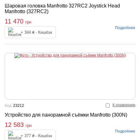
Шаровая головка Manfrotto 327RC2 Joystick Head
Manfrotto (327RC2)
11 470
грн
Подробнее
Купить
+ 344 ₴ - Кешбэк
К сравнению
Код:
23212
Устройство для панорамной съёмки Manfrotto (300N)
12 583
грн
Подробнее
Купить
+ 377 ₴ - Кешбэк