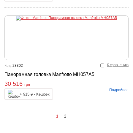
К сравнению
Код:
23302
Панорамная головка Manfrotto MH057A5
30 516
грн
Подробнее
Купить
+ 915 ₴ - Кешбэк
1
2