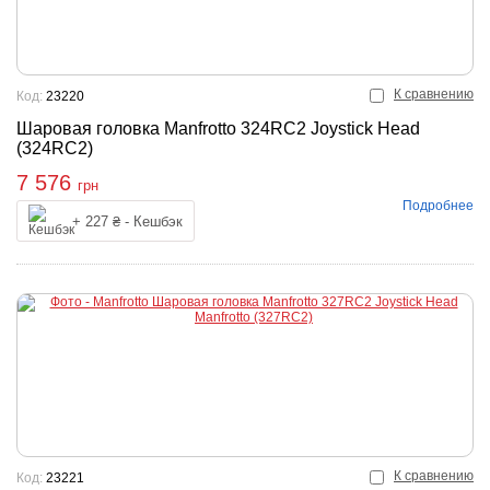
К сравнению
Код:
23220
Шаровая головка Manfrotto 324RC2 Joystick Head
(324RC2)
7 576
грн
Подробнее
Купить
+ 227 ₴ - Кешбэк
К сравнению
Код:
23221