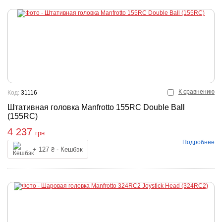
К сравнению
Код:
31116
Штативная головка Manfrotto 155RC Double Ball
(155RC)
4 237
грн
Подробнее
Купить
+ 127 ₴ - Кешбэк