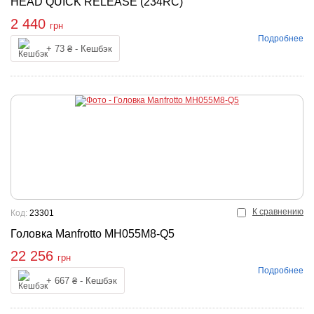
HEAD QUICK RELEASE (234RC)
2 440
грн
Подробнее
упить
+ 73 ₴ - Кешбэк
К сравнению
Код:
23301
Головка Manfrotto MH055M8-Q5
22 256
грн
Подробнее
Купить
+ 667 ₴ - Кешбэк