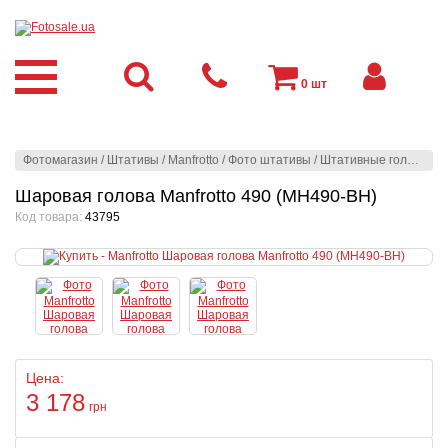
0
шт
Фотомагазин
/
Штативы
/
Manfrotto
/
Фото штативы
/
Штативные головы
/
Ш
Шаровая голова Manfrotto 490 (MH490-BH)
Код товара:
43795
Цена:
3 178
грн