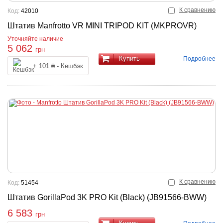
К сравнению
Код:
42010
Штатив Manfrotto VR MINI TRIPOD KIT (MKPROVR)
Уточняйте наличие
5 062
грн
Купить
Подробнее
+ 101 ₴ - Кешбэк
К сравнению
Код:
51454
Штатив GorillaPod 3K PRO Kit (Black) (JB91566-BWW)
6 583
грн