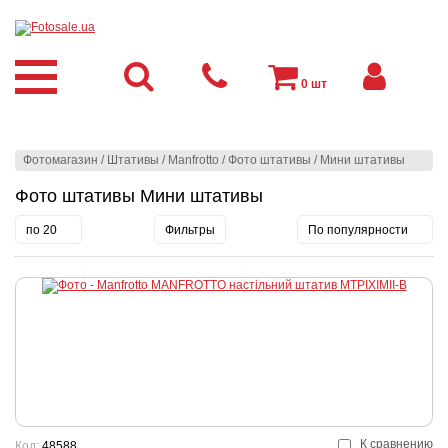
0
шт
Фотомагазин
/
Штативы
/
Manfrotto
/
Фото штативы
/
Мини штативы
Фото штативы Мини штативы
по 20
Фильтры
По популярности
К сравнению
Код:
48588