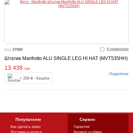
К сравнению
Код:
37065
Штатив Manfrotto ALU SINGLE LEG HI HAT (MVT535HH)
13 439
грн
Подробнее
Купить
+ 268 ₴ - Кешбэк
Покупателю
Сервис
Как сделать заказ
Гарантия
Доставка и оплата
Возврат и обмен