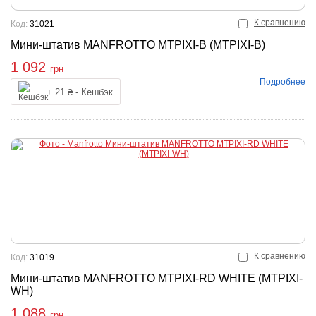
К сравнению
Код:
31021
Мини-штатив MANFROTTO MTPIXI-B (MTPIXI-B)
1 092
грн
Подробнее
упить
+ 21 ₴ - Кешбэк
К сравнению
Код:
31019
Мини-штатив MANFROTTO MTPIXI-RD WHITE (MTPIXI-
WH)
1 088
грн