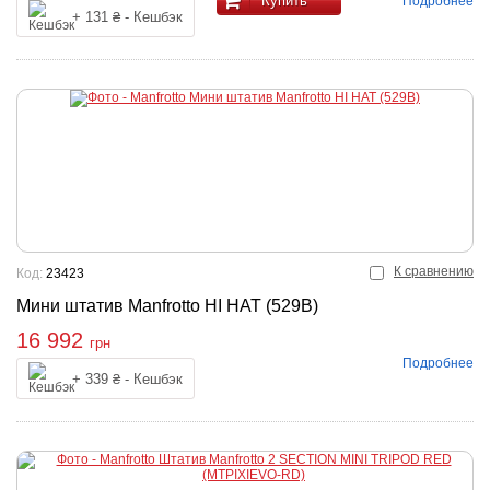
Купить
Подробнее
+ 131 ₴ - Кешбэк
К сравнению
Код:
23423
Мини штатив Manfrotto HI HAT (529B)
16 992
грн
Подробнее
Купить
+ 339 ₴ - Кешбэк