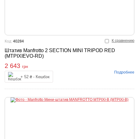
К сравнению
Код:
40284
Штатив Manfrotto 2 SECTION MINI TRIPOD RED
(MTPIXIEVO-RD)
2 643
грн
Подробнее
упить
+ 52 ₴ - Кешбэк