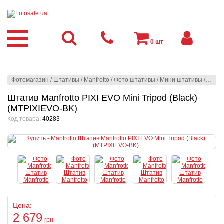
0
шт
Фотомагазин
/
Штативы
/
Manfrotto
/
Фото штативы
/
Мини штативы
/
Manfro
Штатив Manfrotto PIXI EVO Mini Tripod (Black)
(MTPIXIEVO-BK)
Код товара:
40283
Цена:
2 679
грн