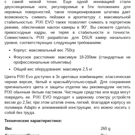
с самой низкой точки. Еще одной инновацией стали
двухсекционные ноги, регулируемые в 5ти положениях для
неровных поверхностей, такое позиционирование штатива дает
возможность снимать пейзажи и архитектуру с максимальной
стабильностью. PIXI EVO также позволяет снимать в портретном
режиме, обеспечивая наклон камеры в 90°. Вы сможете сделать
превосходные кадры, не теряя в стабильности и точности.
Совместимость PIXI разработан для DSLR камер начального
уровня, соответствующих следующим требованиям:
Корпус: максимальный вес 750гр
Фокусное расстояние: максимум 18-200мм (стандартные не
профессиональные объективы)
Общий вес оборудования: максимум 2,5 кг
Цвета PIXI Evo доступен в 3х цветовых комбинациях: классическая
черная версия, белый и красный/угольно-серый. Для сохранения
оригинального цвета и защиты отделки мы рекомендуем чистить
PIXI обычным белым ластиком. Чистящие средства или вода могут
повредить ее. PIXI EVO подходит к широкому спектру устройств
весом до 2,5кг, при этом штатив очень легкий, благодаря корпусу из
полимера Adapto и алюминиевой конструкции, его можно носить с
собой без труда.
Технические характеристики:
Вес
260 g