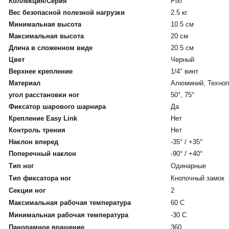
Коллекция/Серия
Pixi
Вес безопасной полезной нагрузки
2.5 кг
Минимальная высота
10.5 см
Максимальная высота
20 см
Длина в сложенном виде
20.5 см
Цвет
Черный
Верхнее крепление
1/4″ винт
Материал
Алюминий, Техно
угол расстановки ног
50°, 75°
Фиксатор шарового шарнира
Да
Крепление Easy Link
Нет
Контроль трения
Нет
Наклон вперед
-35° / +35°
Поперечный наклон
-90° / +40°
Тип ног
Одинарные
Тип фиксатора ног
Кнопочный замок
Секции ног
2
Максимальная рабочая температура
60 C
Минимальная рабочая температура
-30 C
Панорамное вращение
360