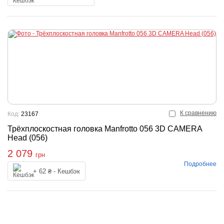
К сравнению
Код:
23167
Трёхплоскостная головка Manfrotto 056 3D CAMERA
Head (056)
2 079
грн
Подробнее
упить
+ 62 ₴ - Кешбэк