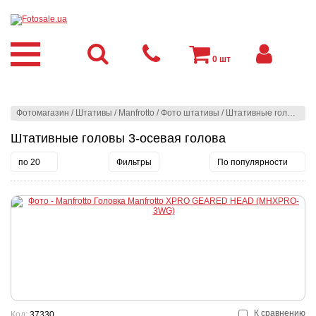
0
шт
Фотомагазин
/
Штативы
/
Manfrotto
/
Фото штативы
/
Штативные головы
/
3
Штативные головы 3-осевая голова
по 20
Фильтры
По популярности
К сравнению
Код:
37330